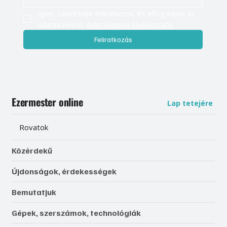
Igen, szeretnék feliratkozni, és elfogadom az 
adatkezelést. 
Adatvédelmi tájékoztató
Feliratkozás
Ezermester online
Lap tetejére
Rovatok
Közérdekű
Újdonságok, érdekességek
Bemutatjuk
Gépek, szerszámok, technológiák