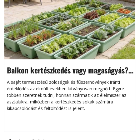
Balkon kertészkedés vagy magaságyás?
Helytakarékos kertészkedés
A saját termesztésű zöldségek és fűszernövények iránti
érdeklődés az elmúlt években látványosan megnőtt. Egyre
többen szeretnék tudni, honnan származik az élelmiszer az
l
asztalukra, miközben a kertészkedés sokak számára
kikapcsolódást és feltöltődést is jelent.
é
d