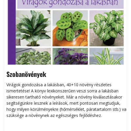
Szobanövények
Virágok gondozása a lakásban, 40+10 növény részletes
ismertetése! A könyv lexikonszerűen veszi sorra a lakásban
s
sikeresen tart­ha­tó növényeket. Már a növény kiválasztásakor
h
segítségünkre lesznek a leírások, mert pontosan megtudjuk,
k
hogy milyen körülményekre (hőmérséklet, páratartalom stb.) van
szüksége a növénynek az egészséges fejlődéshez.
t