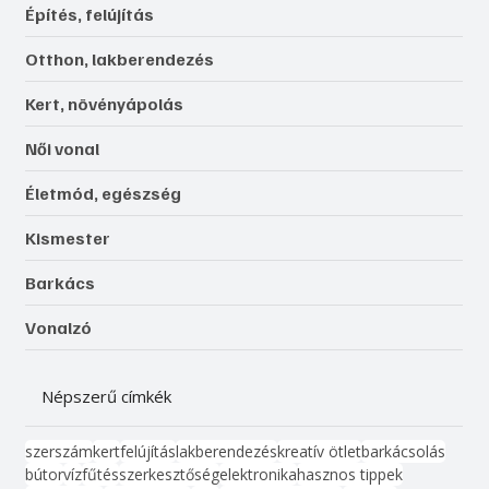
Építés, felújítás
Otthon, lakberendezés
Kert, növényápolás
Női vonal
Életmód, egészség
Kismester
Barkács
Vonalzó
Népszerű címkék
szerszám
kert
felújítás
lakberendezés
kreatív ötlet
barkácsolás
bútor
víz
fűtés
szerkesztőség
elektronika
hasznos tippek