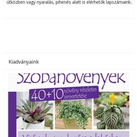
útközben vagy nyaralás, pihenés alatt is elérhetők lapszámaink.
ú
Bárhol, bármikor, akár külföldön élve vagy dolgozva is
B
olvashatók az Ezermester lapszámai. A Laptapir kényelmes
megoldás, mert: – t
Kiadványaink