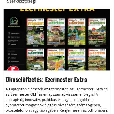
Szerkesztőségi
Okoselőfizetés: Ezermester Extra
A Laptapiron elérhetők az Ezermester, az Ezermester Extra és
az Ezermester Old Timer lapszámai, visszamenőleg is! A
Laptapir új, innovatív, praktikus és egyedi megoldás a
L
nyomtatott magazinok digitális olvasására számítógépen,
okostelefonon vagy táblagépen. Kényelmesen az otthonában,