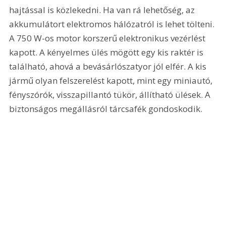
hajtással is közlekedni. Ha van rá lehetőség, az 
akkumulátort elektromos hálózatról is lehet tölteni. 
A 750 W-os motor korszerű elektronikus vezérlést 
kapott. A kényelmes ülés mögött egy kis raktér is 
található, ahová a bevásárlószatyor jól elfér. A kis 
jármű olyan felszerelést kapott, mint egy miniautó, 
fényszórók, visszapillantó tükör, állítható ülések. A 
biztonságos megállásról tárcsafék gondoskodik.