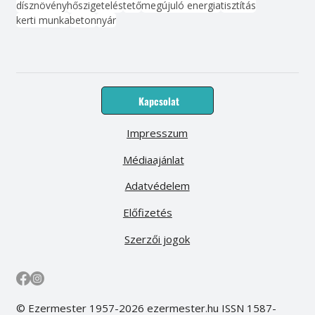
dísznövény
hőszigetelés
tető
megújuló energia
tisztítás
kerti munka
beton
nyár
Kapcsolat
Impresszum
Médiaajánlat
Adatvédelem
Előfizetés
Szerzői jogok
© Ezermester 1957-2026 ezermester.hu ISSN 1587-