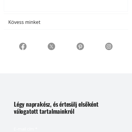
t
Kövess minket
Légy naprakész, és értesülj elsőként
válogatott tartalmainkról
E-mail cím
*