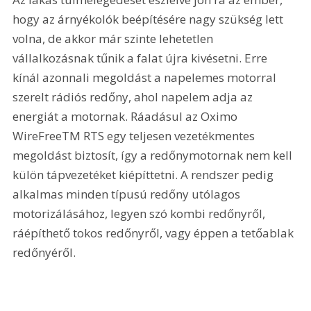
hogy az árnyékolók beépítésére nagy szükség lett 
volna, de akkor már szinte lehetetlen 
vállalkozásnak tűnik a falat újra kivésetni. Erre 
kínál azonnali megoldást a napelemes motorral 
szerelt rádiós redőny, ahol napelem adja az 
energiát a motornak. Ráadásul az Oximo 
WireFreeTM RTS egy teljesen vezetékmentes 
megoldást biztosít, így a redőnymotornak nem kell 
külön tápvezetéket kiépíttetni. A rendszer pedig 
alkalmas minden típusú redőny utólagos 
motorizálásához, legyen szó kombi redőnyről, 
ráépíthető tokos redőnyről, vagy éppen a tetőablak 
redőnyéről.