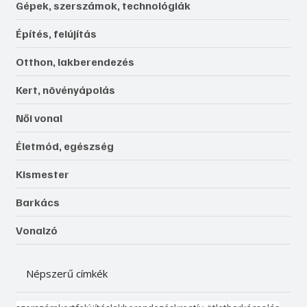
Gépek, szerszámok, technológiák
Építés, felújítás
Otthon, lakberendezés
Kert, növényápolás
Női vonal
Életmód, egészség
Kismester
Barkács
Vonalzó
Népszerű címkék