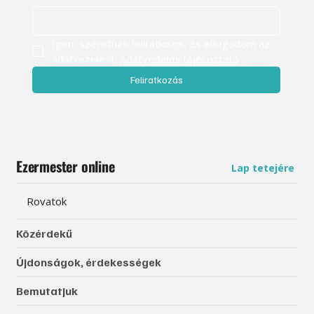
Igen, szeretnék feliratkozni, és elfogadom az 
adatkezelést. 
Adatvédelmi tájékoztató
Feliratkozás
Ezermester online
Lap tetejére
Rovatok
Közérdekű
Újdonságok, érdekességek
Bemutatjuk