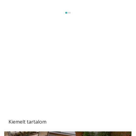
Beton járdalap készítése és lerakása – gyári
és saját készítésű megoldások
Kiemelt tartalom