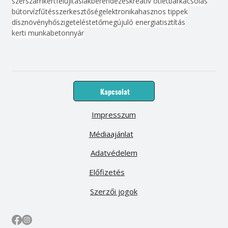
szerszám
kert
felújítás
lakberendezés
kreatív ötlet
barkácsolás
bútor
víz
fűtés
szerkesztőség
elektronika
hasznos tippek
dísznövény
hőszigetelés
tető
megújuló energia
tisztítás
kerti munka
beton
nyár
Kapcsolat
Impresszum
Médiaajánlat
Adatvédelem
Előfizetés
Szerzői jogok