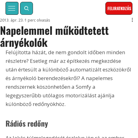
FELIRATKOZÁS
2013. ápr. 23.
1 perc olvasás
Napelemmel működtetett
árnyékolók
Felújította házát, de nem gondolt időben minden 
részletre? Esetleg már az építkezés megkezdése 
után értesült a különböző automatizált eszközökről 
és árnyékoló berendezésekről? A napelemes 
rendszernek köszönhetően a Somfy a 
legegyszerűbb utólagos motorizálást ajánlja 
különböző redőnyökhöz.
Rádiós redőny
Az lakás túlmelegedését észlelve jön rá az ember, 