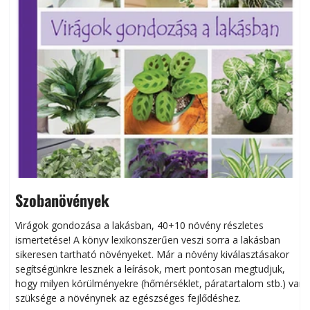
Szobanövények
Virágok gondozása a lakásban, 40+10 növény részletes
ismertetése! A könyv lexikonszerűen veszi sorra a lakásban
s
sikeresen tart­ha­tó növényeket. Már a növény kiválasztásakor
h
segítségünkre lesznek a leírások, mert pontosan megtudjuk,
k
hogy milyen körülményekre (hőmérséklet, páratartalom stb.) van
szüksége a növénynek az egészséges fejlődéshez.