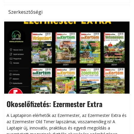
Szerkesztőségi
Okoselőfizetés: Ezermester Extra
A Laptapiron elérhetők az Ezermester, az Ezermester Extra és
az Ezermester Old Timer lapszámai, visszamenőleg is! A
Laptapir új, innovatív, praktikus és egyedi megoldás a
L