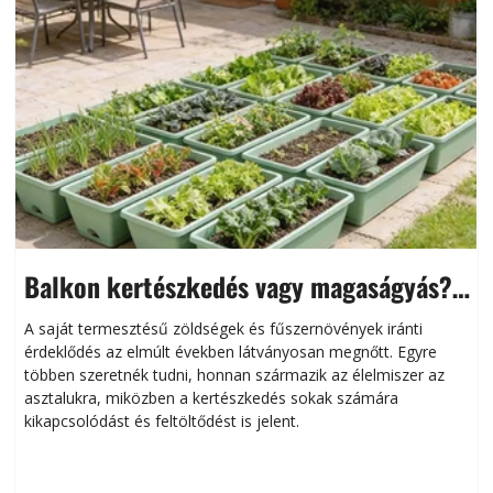
Balkon kertészkedés vagy magaságyás?
Helytakarékos kertészkedés
A saját termesztésű zöldségek és fűszernövények iránti
érdeklődés az elmúlt években látványosan megnőtt. Egyre
többen szeretnék tudni, honnan származik az élelmiszer az
l
asztalukra, miközben a kertészkedés sokak számára
kikapcsolódást és feltöltődést is jelent.
é
d