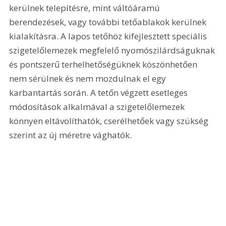
kerülnek telepítésre, mint váltóáramú 
berendezések, vagy további tetőablakok kerülnek 
kialakításra. A lapos tetőhöz kifejlesztett speciális 
szigetelőlemezek megfelelő nyomószilárdságuknak 
és pontszerű terhelhetőségüknek köszönhetően 
nem sérülnek és nem mozdulnak el egy 
karbantartás során. A tetőn végzett esetleges 
módosítások alkalmával a szigetelőlemezek 
könnyen eltávolíthatók, cserélhetőek vagy szükség 
szerint az új méretre vághatók.