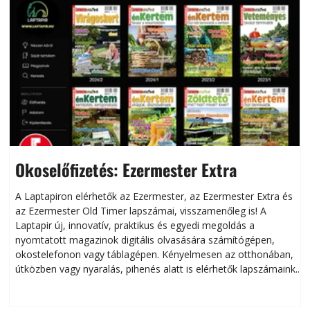
Okoselőfizetés: Ezermester Extra
A Laptapiron elérhetők az Ezermester, az Ezermester Extra és
az Ezermester Old Timer lapszámai, visszamenőleg is! A
Laptapir új, innovatív, praktikus és egyedi megoldás a
L
nyomtatott magazinok digitális olvasására számítógépen,
okostelefonon vagy táblagépen. Kényelmesen az otthonában,
útközben vagy nyaralás, pihenés alatt is elérhetők lapszámaink.
ú
Bárhol, bármikor, akár külföldön élve vagy dolgozva is
B
olvashatók az Ezermester lapszámai. A Laptapir kényelmes