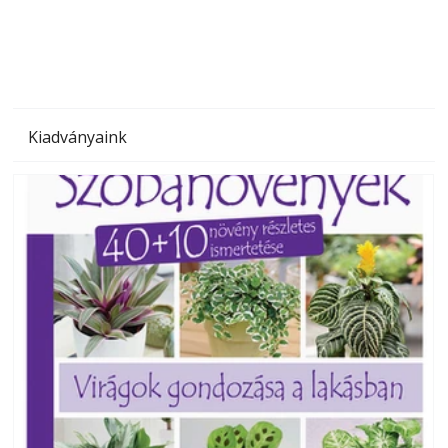
megoldás, mert: – t
Kiadványaink