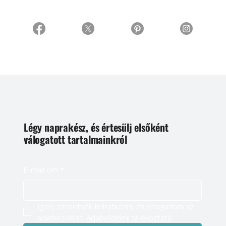
Légy naprakész, és értesülj elsőként
válogatott tartalmainkról
E-mail cím
*
Igen, szeretnék feliratkozni, és elfogadom az 
adatkezelést. 
Adatvédelmi tájékoztató