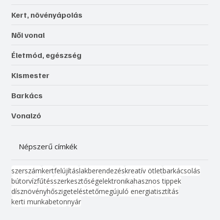
Kert, növényápolás
Női vonal
Életmód, egészség
Kismester
Barkács
Vonalzó
Népszerű címkék
szerszám
kert
felújítás
lakberendezés
kreatív ötlet
barkácsolás
bútor
víz
fűtés
szerkesztőség
elektronika
hasznos tippek
dísznövény
hőszigetelés
tető
megújuló energia
tisztítás
kerti munka
beton
nyár