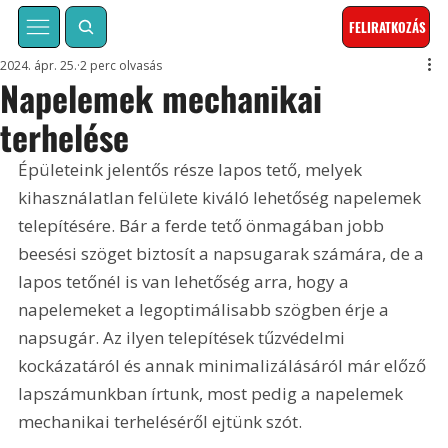
FELIRATKOZÁS
2024. ápr. 25.
2 perc olvasás
Napelemek mechanikai
terhelése
Épületeink jelentős része lapos tető, melyek 
kihasználatlan felülete kiváló lehetőség napelemek 
telepítésére. Bár a ferde tető önmagában jobb 
beesési szöget biztosít a napsugarak számára, de a 
lapos tetőnél is van lehetőség arra, hogy a 
napelemeket a legoptimálisabb szögben érje a 
napsugár. Az ilyen telepítések tűzvédelmi 
kockázatáról és annak minimalizálásáról már előző 
lapszámunkban írtunk, most pedig a napelemek 
mechanikai terheléséről ejtünk szót.