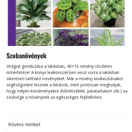
Szobanövények
Virágok gondozása a lakásban, 40+10 növény részletes
ismertetése! A könyv lexikonszerűen veszi sorra a lakásban
s
sikeresen tart­ha­tó növényeket. Már a növény kiválasztásakor
h
segítségünkre lesznek a leírások, mert pontosan megtudjuk,
k
hogy milyen körülményekre (hőmérséklet, páratartalom stb.) van
szüksége a növénynek az egészséges fejlődéshez.
t
Kövess minket