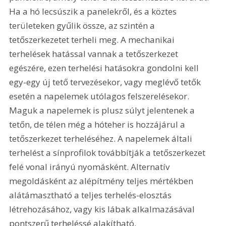
Ha a hó lecsúszik a panelekről, és a köztes 
területeken gyűlik össze, az szintén a 
tetőszerkezetet terheli meg. A mechanikai 
terhelések hatással vannak a tetőszerkezet 
egészére, ezen terhelési hatásokra gondolni kell 
egy-egy új tető tervezésekor, vagy meglévő tetők 
esetén a napelemek utólagos felszerelésekor. 
Maguk a napelemek is plusz súlyt jelentenek a 
tetőn, de télen még a hóteher is hozzájárul a 
tetőszerkezet terheléséhez. A napelemek általi 
terhelést a sínprofilok továbbítják a tetőszerkezet 
felé vonal irányú nyomásként. Alternatív 
megoldásként az alépítmény teljes mértékben 
alátámasztható a teljes terhelés-elosztás 
létrehozásához, vagy kis lábak alkalmazásával 
pontszerű terheléssé alakítható.