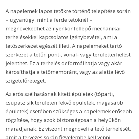
A napelemek lapos tetőkre történő telepítése során 
– ugyanúgy, mint a ferde tetőknél – 
megnövekedhet az ilyenkor fellépő mechanikai 
terhelésekkel kapcsolatos igénybevétel, ami a 
tetőszerkezet egészét illeti. A napelemeket tartó 
szerkezet a tetőn pont-, vonal- vagy területterhelést 
jelenthet. Ez a terhelés deformálhatja vagy akár 
károsíthatja a tetőmembránt, vagy az alatta lévő 
szigetelőréteget.
Az erős szélhatásnak kitett épületek (tóparti, 
csupasz sík területen fekvő épületek, magasabb 
épületek) esetében szükséges a napelemek erősebb 
rögzítése, hogy azok biztonságosan a helyükön 
maradjanak. Ez viszont megnöveli a tető terhelését, 
amit a tervezés során figyelembe kell venni. 