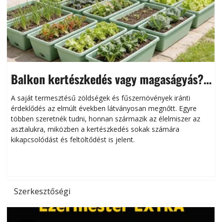
Balkon kertészkedés vagy magaságyás?
Helytakarékos kertészkedés
A saját termesztésű zöldségek és fűszernövények iránti
érdeklődés az elmúlt években látványosan megnőtt. Egyre
többen szeretnék tudni, honnan származik az élelmiszer az
l
asztalukra, miközben a kertészkedés sokak számára
kikapcsolódást és feltöltődést is jelent.
é
d
Szerkesztőségi