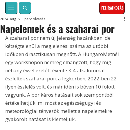
FELIRATKOZÁS
2024. aug. 6.
3 perc olvasás
Napelemek és a szaharai por
A szaharai por nem új jelenség hazánkban, de 
kétségtelenül a megjelenési száma az utóbbi 
időkben drasztikusan megnőtt. A HungaroMetnél 
egy workshopon nemrég elhangzott, hogy míg 
néhány évvel ezelőtt évente 3-4 alkalommal 
észleltek szaharai port a légkörben, 2022-ben 22 
ilyen észlelés volt, és már idén is bőven 10 fölött 
vagyunk. A por káros hatásait sok szempontból 
értékelhetjük, mi most az egészségügyi és 
meteorológiai tényezők mellett a napelemekre 
gyakorolt hatását is kiemeljük.