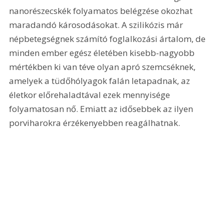
nanorészecskék folyamatos belégzése okozhat 
maradandó károsodásokat. A szilikózis már 
népbetegségnek számító foglalkozási ártalom, de 
minden ember egész életében kisebb-nagyobb 
mértékben ki van téve olyan apró szemcséknek, 
amelyek a tüdőhólyagok falán letapadnak, az 
életkor előrehaladtával ezek mennyisége 
folyamatosan nő. Emiatt az idősebbek az ilyen 
porviharokra érzékenyebben reagálhatnak.