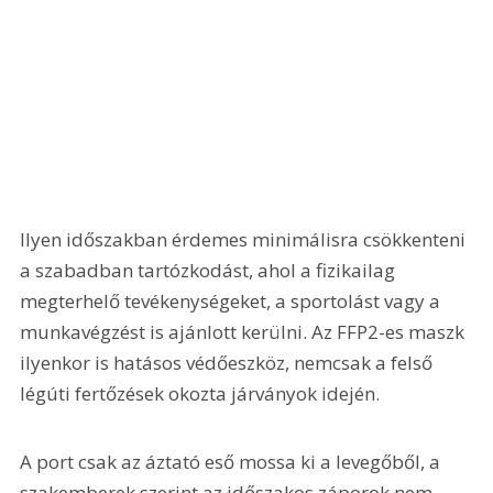
Ilyen időszakban érdemes minimálisra csökkenteni 
a szabadban tartózkodást, ahol a fizikailag 
megterhelő tevékenységeket, a sportolást vagy a 
munkavégzést is ajánlott kerülni. Az FFP2-es maszk 
ilyenkor is hatásos védőeszköz, nemcsak a felső 
légúti fertőzések okozta járványok idején.
A port csak az áztató eső mossa ki a levegőből, a 
szakemberek szerint az időszakos záporok nem 