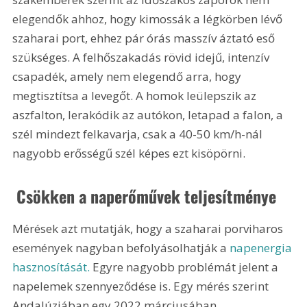
elegendők ahhoz, hogy kimossák a légkörben lévő 
szaharai port, ehhez pár órás masszív áztató eső 
szükséges. A felhőszakadás rövid idejű, intenzív 
csapadék, amely nem elegendő arra, hogy 
megtisztítsa a levegőt. A homok leülepszik az 
aszfalton, lerakódik az autókon, letapad a falon, a 
szél mindezt felkavarja, csak a 40-50 km/h-nál 
nagyobb erősségű szél képes ezt kisöpörni.
 Csökken a naperőművek teljesítménye
Mérések azt mutatják, hogy a szaharai porviharos 
események nagyban befolyásolhatják a 
napenergia 
hasznosítását.
 Egyre nagyobb problémát jelent a 
napelemek szennyeződése is. Egy mérés szerint 
Andalúziában egy 2022 márciusában 