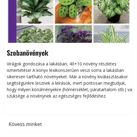
Szobanövények
Virágok gondozása a lakásban, 40+10 növény részletes
ismertetése! A könyv lexikonszerűen veszi sorra a lakásban
s
sikeresen tart­ha­tó növényeket. Már a növény kiválasztásakor
h
segítségünkre lesznek a leírások, mert pontosan megtudjuk,
k
hogy milyen körülményekre (hőmérséklet, páratartalom stb.) van
szüksége a növénynek az egészséges fejlődéshez.
t
Kövess minket