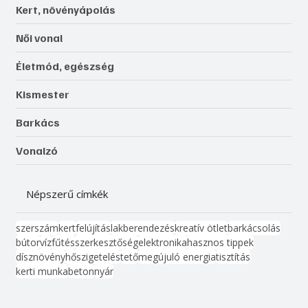
Kert, növényápolás
Női vonal
Életmód, egészség
Kismester
Barkács
Vonalzó
Népszerű címkék
szerszám
kert
felújítás
lakberendezés
kreatív ötlet
barkácsolás
bútor
víz
fűtés
szerkesztőség
elektronika
hasznos tippek
dísznövény
hőszigetelés
tető
megújuló energia
tisztítás
kerti munka
beton
nyár