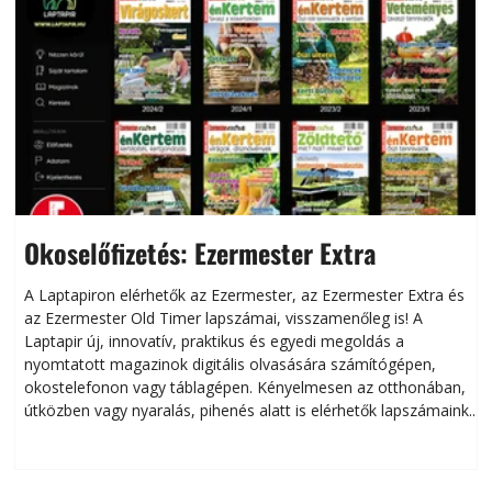
Okoselőfizetés: Ezermester Extra
A Laptapiron elérhetők az Ezermester, az Ezermester Extra és
az Ezermester Old Timer lapszámai, visszamenőleg is! A
Laptapir új, innovatív, praktikus és egyedi megoldás a
L
nyomtatott magazinok digitális olvasására számítógépen,
okostelefonon vagy táblagépen. Kényelmesen az otthonában,
útközben vagy nyaralás, pihenés alatt is elérhetők lapszámaink.
ú
Bárhol, bármikor, akár külföldön élve vagy dolgozva is
B
olvashatók az Ezermester lapszámai. A Laptapir kényelmes
megoldás, mert: – t