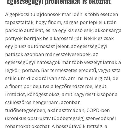
 Egészségügyi problémákat is okozhat
A gépkocsi tulajdonosok már idén is több esetben 
tapasztalták, hogy finom, sárgás por lepi el utcán 
parkoló autóikat, és ha egy kis eső esik, akkor sárga 
pöttyök borítják be a karosszériát. Nekik ez csak 
egy plusz autómosást jelent, az egészségügyi 
hatások azonban már veszélyesebbek, az 
egészségügyi hatóságok már több veszélyt látnak a 
légköri porban. Bár természetes eredetű, vegytiszta 
szilícium-dioxidról van szó, ami nem allergizál, de 
a finom por bejutva a légzőrendszerbe, légúti 
irritációt, köhögést okoz, amit nagyrészt kisöpör a 
csillószőrös hengerhám, azonban 
tüdőbetegségben, akár asztmában, COPD-ben 
(krónikus obstruktív tüdőbetegség) szenvedőknél 
rohamokat okozhat. A hosszútávú kitettség, a 