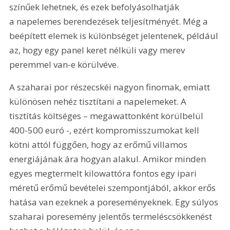
színűek lehetnek, és ezek befolyásolhatják 
a napelemes berendezések teljesítményét. Még a 
beépített elemek is különbséget jelentenek, például 
az, hogy egy panel keret nélküli vagy merev 
peremmel van-e körülvéve.
A szaharai por részecskéi nagyon finomak, emiatt 
különösen nehéz tisztítani a napelemeket. A 
tisztítás költséges – megawattonként körülbelül 
400-500 euró -, ezért kompromisszumokat kell 
kötni attól függően, hogy az erőmű villamos 
energiájának ára hogyan alakul. Amikor minden 
egyes megtermelt kilowattóra fontos egy ipari 
méretű erőmű bevételei szempontjából, akkor erős 
hatása van ezeknek a poreseményeknek. Egy súlyos 
szaharai poresemény jelentős termeléscsökkenést 