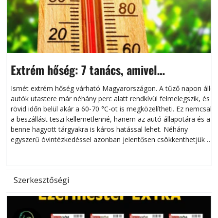
Extrém hőség: 7 tanács, amivel
megóvhatjuk autónkat a nyári károktól
Ismét extrém hőség várható Magyarországon. A tűző napon álló
autók utastere már néhány perc alatt rendkívül felmelegszik, és
rövid időn belül akár a 60-70 °C-ot is megközelítheti. Ez nemcsak
n
a beszállást teszi kellemetlenné, hanem az autó állapotára és a
benne hagyott tárgyakra is káros hatással lehet. Néhány
egyszerű óvintézkedéssel azonban jelentősen csökkenthetjük a
hőség káros hatásait.
l
Szerkesztőségi