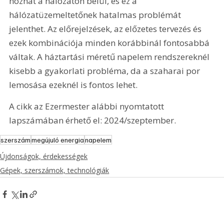
hozhat a hálózaton belül, és ez a 
hálózatüzemeltetőnek hatalmas problémát 
jelenthet. Az előrejelzések, az előzetes tervezés és 
ezek kombinációja minden korábbinál fontosabbá 
váltak. A háztartási méretű napelem rendszereknél 
kisebb a gyakorlati probléma, da a szaharai por 
lemosása ezeknél is fontos lehet.
A cikk az Ezermester alábbi nyomtatott 
lapszámában érhető el: 2024/szeptember.
szerszám
megújuló energia
napelem
Újdonságok, érdekességek
Gépek, szerszámok, technológiák