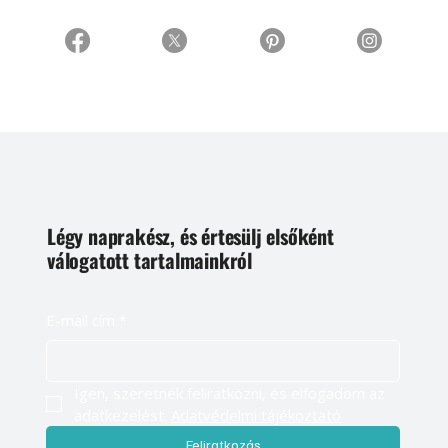
Légy naprakész, és értesülj elsőként
válogatott tartalmainkról
E-mail cím
*
Igen, szeretnék feliratkozni, és elfogadom az 
adatkezelést. 
Adatvédelmi tájékoztató
Feliratkozás