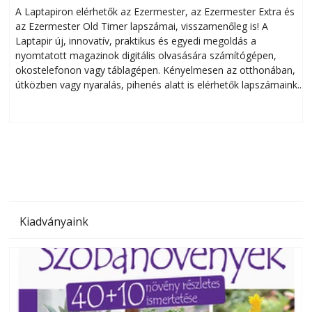
A Laptapiron elérhetők az Ezermester, az Ezermester Extra és
az Ezermester Old Timer lapszámai, visszamenőleg is! A
Laptapir új, innovatív, praktikus és egyedi megoldás a
L
nyomtatott magazinok digitális olvasására számítógépen,
okostelefonon vagy táblagépen. Kényelmesen az otthonában,
útközben vagy nyaralás, pihenés alatt is elérhetők lapszámaink.
ú
Bárhol, bármikor, akár külföldön élve vagy dolgozva is
B
olvashatók az Ezermester lapszámai. A Laptapir kényelmes
megoldás, mert: – t
Kiadványaink