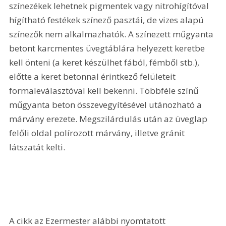
színezékek lehetnek pigmentek vagy nitrohígítóval 
hígítható festékek színező pasztái, de vizes alapú 
színezők nem alkalmazhatók. A színezett műgyanta 
betont karcmentes üvegtáblára helyezett keretbe 
kell önteni (a keret készülhet fából, fémből stb.), 
előtte a keret betonnal érintkező felületeit 
formaleválasztóval kell bekenni. Többféle színű 
műgyanta beton összevegyítésével utánozható a 
márvány erezete. Megszilárdulás után az üveglap 
felőli oldal polírozott márvány, illetve gránit 
látszatát kelti.
A cikk az Ezermester alábbi nyomtatott 