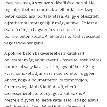
tisztítsuk meg a szennyeződéstől és a portól. Ha 
régi aljzatbetonra történik a felhordás, szükséges a 
beton csiszolása, portalanítása. Az így előkészített 
aljzatbetont impregnáljuk műgyantával. Ez lesz a 
csatoló réteg a hagyományos beton és a 
polimerbeton között. A felhordás történhet ecsettel 
vagy teddy-hengerrel,
A polimerbeton bekeveréséhez a katalizált 
poliészter műgyantát keverjük össze teljesen száraz 
homokkal vagy kaviccsal: 1 kg gyantához 5-8 kg 
kvarchomokot adjunk szemcsemérettől függően. 
Ahhoz, hogy a polimerbeton jól tömörödjön, 
érdemes legalább 3 különböző, eltérő 
szemcseméretű töltőanyagot alkalmazni. A 
megfelelő gyorsító illetve katalizátor adagolásával 
beállítható a kívánt kötési idő, a környezeti 