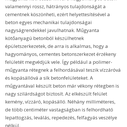
valamennyi rossz, hátrányos tulajdonságát a 
cementnek köszönheti, ezért helyettesítésével a 
beton egyes mechanikai tulajdonságai 
nagyságrendekkel javulhatnak. Műgyanta 
kötőanyagú betonból készülhetnek 
épületszerkezetek, de arra is alkalmas, hogy a 
hagyományos, cementes betonszerkezet érzékeny 
felületét megvédjük vele. Így például a polimer-
műgyanta rétegnek a felhordásával teszik vízzáróvá 
és kopásállóvá a sík betonfelületeket. A 
műgyantával készült beton már vékony rétegben is 
nagy szilárdságot biztosít. Az elkészült felület 
kemény, vízzáró, kopásálló. Néhány milliméteres, 
de több centiméter vastagságban is felhordható 
lepattogzás, leválás, repedezés, felfagyás veszélye 
nélkül.