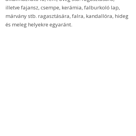
illetve fajansz, csempe, kerámia, falburkoló lap, 
márvány stb. ragasztására, falra, kandallóra, hideg 
és meleg helyekre egyaránt.