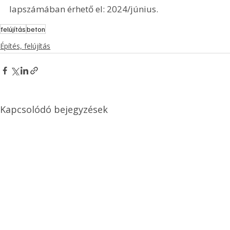
lapszámában érhető el: 2024/június.
felújítás
beton
Építés, felújítás
Kapcsolódó bejegyzések