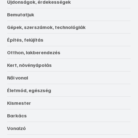
Újdonságok, érdekességek
Bemutatjuk
Gépek, szerszámok, technológiák
Építés, felújítás
Otthon, lakberendezés
Kert, növényápolás
Női vonal
Életmód, egészség
Kismester
Barkács
Vonalzó