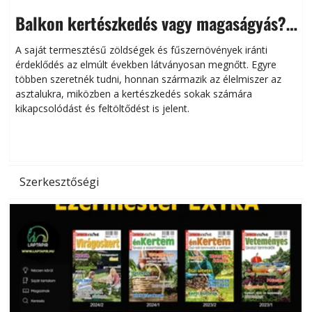
Balkon kertészkedés vagy magaságyás?
Helytakarékos kertészkedés
A saját termesztésű zöldségek és fűszernövények iránti
érdeklődés az elmúlt években látványosan megnőtt. Egyre
többen szeretnék tudni, honnan származik az élelmiszer az
l
asztalukra, miközben a kertészkedés sokak számára
kikapcsolódást és feltöltődést is jelent.
é
d
Szerkesztőségi