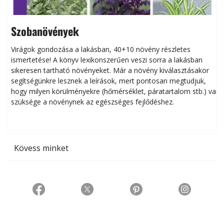
Szobanövények
Virágok gondozása a lakásban, 40+10 növény részletes
ismertetése! A könyv lexikonszerűen veszi sorra a lakásban
s
sikeresen tart­ha­tó növényeket. Már a növény kiválasztásakor
h
segítségünkre lesznek a leírások, mert pontosan megtudjuk,
k
hogy milyen körülményekre (hőmérséklet, páratartalom stb.) van
szüksége a növénynek az egészséges fejlődéshez.
t
Kövess minket