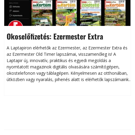
Okoselőfizetés: Ezermester Extra
A Laptapiron elérhetők az Ezermester, az Ezermester Extra és
az Ezermester Old Timer lapszámai, visszamenőleg is! A
Laptapir új, innovatív, praktikus és egyedi megoldás a
L
nyomtatott magazinok digitális olvasására számítógépen,
okostelefonon vagy táblagépen. Kényelmesen az otthonában,
útközben vagy nyaralás, pihenés alatt is elérhetők lapszámaink.
ú
Bárhol, bármikor, akár külföldön élve vagy dolgozva is
B
olvashatók az Ezermester lapszámai. A Laptapir kényelmes
megoldás, mert: – t