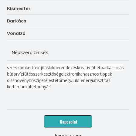
Kismester
Barkács
Vonalzó
Népszerű címkék
szerszám
kert
felújítás
lakberendezés
kreatív ötlet
barkácsolás
bútor
víz
fűtés
szerkesztőség
elektronika
hasznos tippek
dísznövény
hőszigetelés
tető
megújuló energia
tisztítás
kerti munka
beton
nyár
Kapcsolat
Impresszum