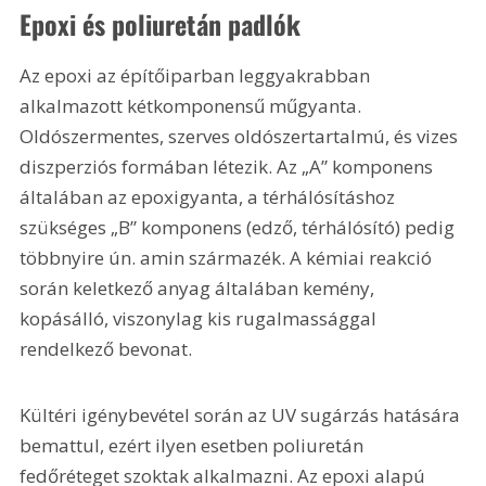
Epoxi és poliuretán padlók
Az epoxi az építőiparban leggyakrabban 
alkalmazott kétkomponensű műgyanta. 
Oldószermentes, szerves oldószertartalmú, és vizes 
diszperziós formában létezik. Az „A” komponens 
általában az epoxigyanta, a térhálósításhoz 
szükséges „B” komponens (edző, térhálósító) pedig 
többnyire ún. amin származék. A kémiai reakció 
során keletkező anyag általában kemény, 
kopásálló, viszonylag kis rugalmassággal 
rendelkező bevonat.
Kültéri igénybevétel során az UV sugárzás hatására 
bemattul, ezért ilyen esetben poliuretán 
fedőréteget szoktak alkalmazni. Az epoxi alapú 