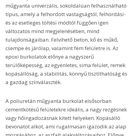
műgyanta univerzális, sokoldalúan felhasználható 
típus, amely a felhordott vastagságtól, felhordási- 
és az esetleges töltési módtól függően igen 
változatos mind megjelenésében, mind 
tulajdonságaiban. Felvihető beton, kő és műkő, 
csempe és járólap, valamint fém felületre is. Az 
epoxi burkolatok előnye a nagyszerű 
terülőképesség, az egyenletes, sima felület, remek 
kopásállóság, a stabilitás, könnyű tisztíthatóság és 
a gazdag színválaszték.
A poliuretán műgyanta burkolat elsősorban 
cementkötésű felületekre ideális, a nagy rezgésnek 
vagy hőingadozásnak kitett helyeken. Kopásálló 
bevonatot alkot, ami rugalmasan igazodik az alap 
mozgásához, az aszfalt alakváltozásaihoz. Előnye, 