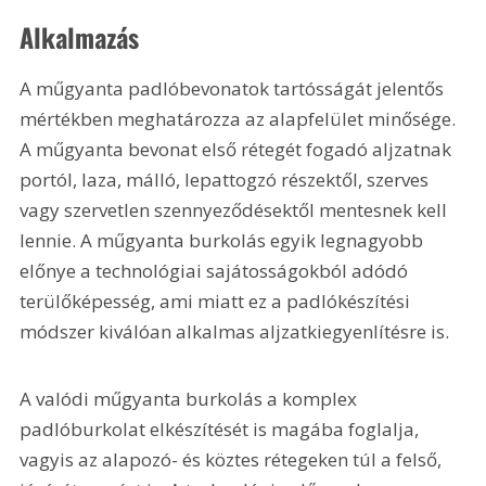
Alkalmazás
A műgyanta padlóbevonatok tartósságát jelentős 
mértékben meghatározza az alapfelület minősége. 
A műgyanta bevonat első rétegét fogadó aljzatnak 
portól, laza, málló, lepattogzó részektől, szerves 
vagy szervetlen szennyeződésektől mentesnek kell 
lennie. A műgyanta burkolás egyik legnagyobb 
előnye a technológiai sajátosságokból adódó 
terülőképesség, ami miatt ez a padlókészítési 
módszer kiválóan alkalmas aljzatkiegyenlítésre is. 
A valódi műgyanta burkolás a komplex 
padlóburkolat elkészítését is magába foglalja, 
vagyis az alapozó- és köztes rétegeken túl a felső, 