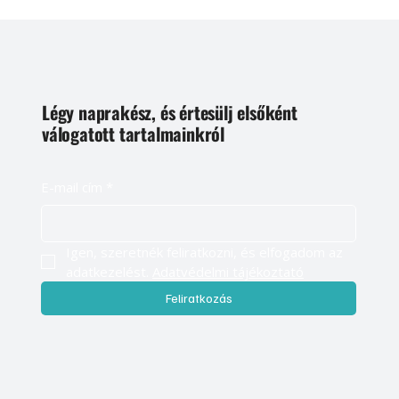
Légy naprakész, és értesülj elsőként
válogatott tartalmainkról
E-mail cím
*
Igen, szeretnék feliratkozni, és elfogadom az 
adatkezelést. 
Adatvédelmi tájékoztató
Feliratkozás