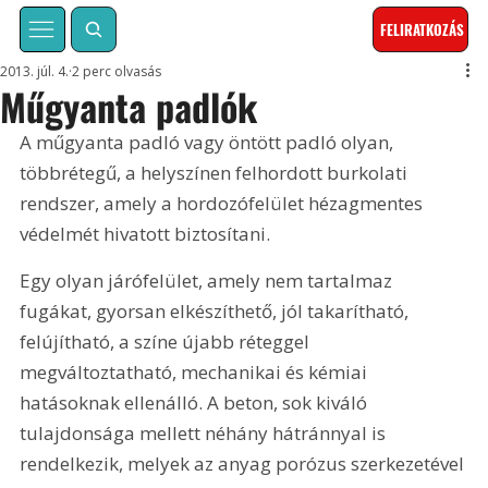
FELIRATKOZÁS
2013. júl. 4.
2 perc olvasás
Műgyanta padlók
A műgyanta padló vagy öntött padló olyan, 
többrétegű, a helyszínen felhordott burkolati 
rendszer, amely a hordozófelület hézagmentes 
védelmét hivatott biztosítani. 
Egy olyan járófelület, amely nem tartalmaz 
fugákat, gyorsan elkészíthető, jól takarítható, 
felújítható, a színe újabb réteggel 
megváltoztatható, mechanikai és kémiai 
hatásoknak ellenálló. A beton, sok kiváló 
tulajdonsága mellett néhány hátránnyal is 
rendelkezik, melyek az anyag porózus szerkezetével 