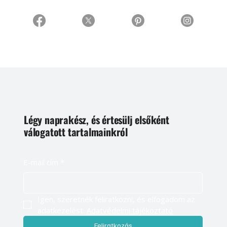
Légy naprakész, és értesülj elsőként
válogatott tartalmainkról
E-mail cím
*
Igen, szeretnék feliratkozni, és elfogadom az 
adatkezelést. 
Adatvédelmi tájékoztató
Feliratkozás