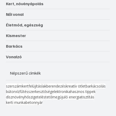
Kert, növényápolás
Női vonal
Életmód, egészség
Kismester
Barkács
Vonalzó
Népszerű címkék
szerszám
kert
felújítás
lakberendezés
kreatív ötlet
barkácsolás
bútor
víz
fűtés
szerkesztőség
elektronika
hasznos tippek
dísznövény
hőszigetelés
tető
megújuló energia
tisztítás
kerti munka
beton
nyár