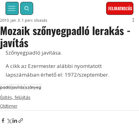
FELIRATKOZÁS
2010. jan. 3.
1 perc olvasás
Mozaik szőnyegpadló lerakás -
javítás
Szőnyegpadló javítása. 
A cikk az Ezermester alábbi nyomtatott 
lapszámában érhető el: 1972/szeptember.
padló
javítás
szőnyeg
Építés, felújítás
Oldtimer