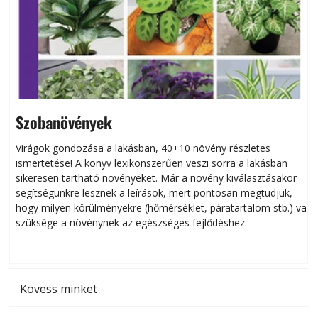
Szobanövények
Virágok gondozása a lakásban, 40+10 növény részletes
ismertetése! A könyv lexikonszerűen veszi sorra a lakásban
s
sikeresen tart­ha­tó növényeket. Már a növény kiválasztásakor
h
segítségünkre lesznek a leírások, mert pontosan megtudjuk,
k
hogy milyen körülményekre (hőmérséklet, páratartalom stb.) van
szüksége a növénynek az egészséges fejlődéshez.
t
Kövess minket