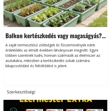
Balkon kertészkedés vagy magaságyás?
Helytakarékos kertészkedés
A saját termesztésű zöldségek és fűszernövények iránti
érdeklődés az elmúlt években látványosan megnőtt. Egyre
többen szeretnék tudni, honnan származik az élelmiszer az
l
asztalukra, miközben a kertészkedés sokak számára
kikapcsolódást és feltöltődést is jelent.
é
d
Szerkesztőségi