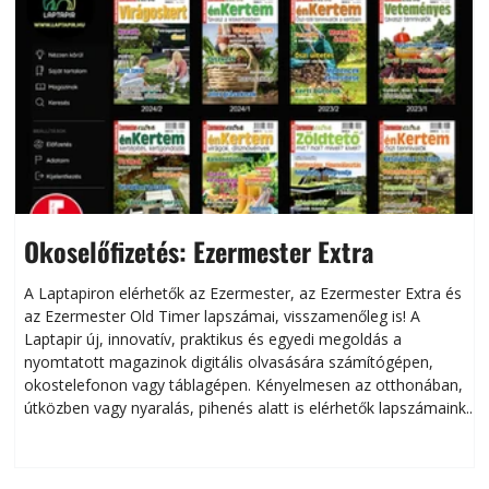
Okoselőfizetés: Ezermester Extra
A Laptapiron elérhetők az Ezermester, az Ezermester Extra és
az Ezermester Old Timer lapszámai, visszamenőleg is! A
Laptapir új, innovatív, praktikus és egyedi megoldás a
L
nyomtatott magazinok digitális olvasására számítógépen,
okostelefonon vagy táblagépen. Kényelmesen az otthonában,
útközben vagy nyaralás, pihenés alatt is elérhetők lapszámaink.
ú
Bárhol, bármikor, akár külföldön élve vagy dolgozva is
B
olvashatók az Ezermester lapszámai. A Laptapir kényelmes
megoldás, mert: – t