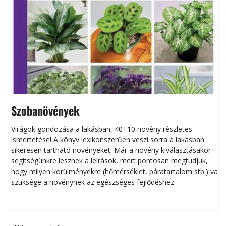
Szobanövények
Virágok gondozása a lakásban, 40+10 növény részletes
ismertetése! A könyv lexikonszerűen veszi sorra a lakásban
s
sikeresen tart­ha­tó növényeket. Már a növény kiválasztásakor
h
segítségünkre lesznek a leírások, mert pontosan megtudjuk,
k
hogy milyen körülményekre (hőmérséklet, páratartalom stb.) van
szüksége a növénynek az egészséges fejlődéshez.
t