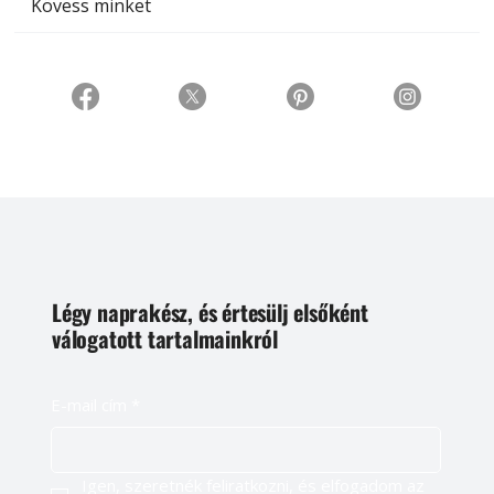
Kövess minket
Légy naprakész, és értesülj elsőként
válogatott tartalmainkról
E-mail cím
*
Igen, szeretnék feliratkozni, és elfogadom az 