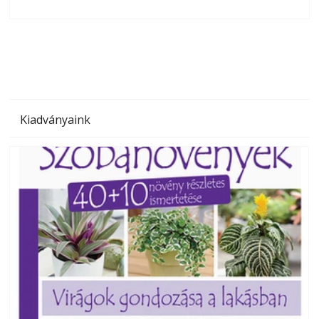
olvashatók az Ezermester lapszámai. A Laptapir kényelmes
megoldás, mert: – t
Kiadványaink