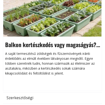
Balkon kertészkedés vagy magaságyás?
Helytakarékos kertészkedés
A saját termesztésű zöldségek és fűszernövények iránti
érdeklődés az elmúlt években látványosan megnőtt. Egyre
többen szeretnék tudni, honnan származik az élelmiszer az
l
asztalukra, miközben a kertészkedés sokak számára
kikapcsolódást és feltöltődést is jelent.
é
d
Szerkesztőségi