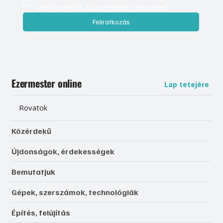
adatkezelést. 
Adatvédelmi tájékoztató
Feliratkozás
Ezermester online
Lap tetejére
Rovatok
Közérdekű
Újdonságok, érdekességek
Bemutatjuk
Gépek, szerszámok, technológiák
Építés, felújítás