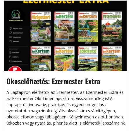
Okoselőfizetés: Ezermester Extra
A Laptapiron elérhetők az Ezermester, az Ezermester Extra és
az Ezermester Old Timer lapszámai, visszamenőleg is! A
Laptapir új, innovatív, praktikus és egyedi megoldás a
L
nyomtatott magazinok digitális olvasására számítógépen,
okostelefonon vagy táblagépen. Kényelmesen az otthonában,
útközben vagy nyaralás, pihenés alatt is elérhetők lapszámaink.
ú
Bárhol, bármikor, akár külföldön élve vagy dolgozva is
B