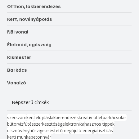
Otthon, lakberendezés
Kert, növényápolás
Női vonal
Életmód, egészség
Kismester
Barkács
Vonalzó
Népszerű címkék
szerszám
kert
felújítás
lakberendezés
kreatív ötlet
barkácsolás
bútor
víz
fűtés
szerkesztőség
elektronika
hasznos tippek
dísznövény
hőszigetelés
tető
megújuló energia
tisztítás
kerti munka
beton
nyár