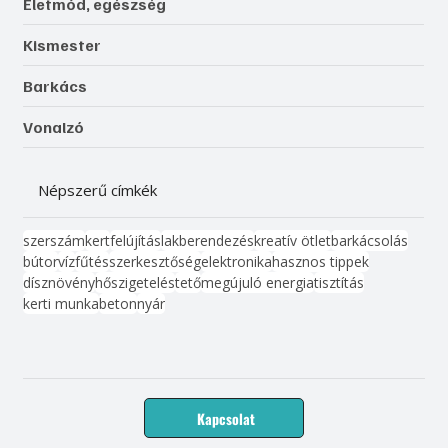
Életmód, egészség
Kismester
Barkács
Vonalzó
Népszerű címkék
szerszám
kert
felújítás
lakberendezés
kreatív ötlet
barkácsolás
bútor
víz
fűtés
szerkesztőség
elektronika
hasznos tippek
dísznövény
hőszigetelés
tető
megújuló energia
tisztítás
kerti munka
beton
nyár
Kapcsolat