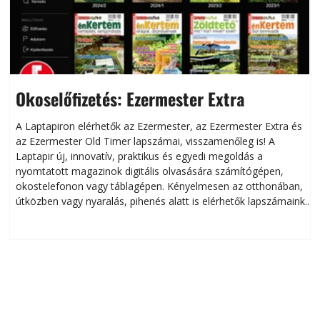
Okoselőfizetés: Ezermester Extra
A Laptapiron elérhetők az Ezermester, az Ezermester Extra és
az Ezermester Old Timer lapszámai, visszamenőleg is! A
Laptapir új, innovatív, praktikus és egyedi megoldás a
L
nyomtatott magazinok digitális olvasására számítógépen,
okostelefonon vagy táblagépen. Kényelmesen az otthonában,
útközben vagy nyaralás, pihenés alatt is elérhetők lapszámaink.
ú
Bárhol, bármikor, akár külföldön élve vagy dolgozva is
B
olvashatók az Ezermester lapszámai. A Laptapir kényelmes
megoldás, mert: – t