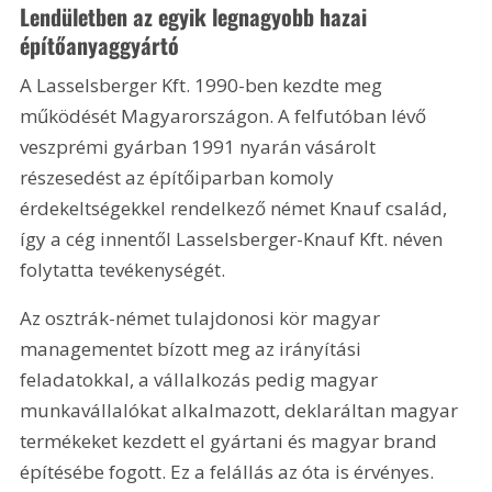
Lendületben az egyik legnagyobb hazai 
építőanyaggyártó
A Lasselsberger Kft. 1990-ben kezdte meg 
működését Magyarországon. A felfutó­ban lévő 
veszprémi gyárban 1991 nyarán vásárolt 
részesedést az építőiparban komoly 
érdekeltségekkel rendelkező német Knauf család, 
így a cég innentől Lasselsberger-Knauf Kft. néven 
folytatta tevékenységét.
Az osztrák-német tulajdonosi kör magyar 
managementet bízott meg az irányítási 
feladatokkal, a vállalkozás pedig magyar 
munkavállalókat alkalmazott, deklaráltan magyar 
termékeket kezdett el gyártani és magyar brand 
építésébe fogott. Ez a felállás az óta is érvényes.