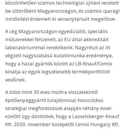
köszönhetően számos technológiai újítást vezetett 
be úttörőként Magyarországon, és számos iparági 
minősítést érdemelt ki versenytársait megelőzve.
A cég Magyarországon egyedülálló, speciális 
műszerekkel felszerelt, az EU által akkreditált 
laboratóriummal rendelkezik. Nagyrészt az itt 
végzett nagyszabású kutatómunka eredménye, 
hogy a hazai gyártók között az LB-Knauf/Cemix 
kínálja az egyik legszélesebb termékportfóliót 
vevőinek.
A több mint 30 éves múltra visszatekintő 
építőanyaggyártó tulajdonosai hosszútávú 
stratégiai megfontolások alapján néhány évvel 
ezelőtt úgy döntöttek, hogy a Lasselsberger-Knauf 
Kft. 2020. november közepétől Cemix Hungary Kft. 