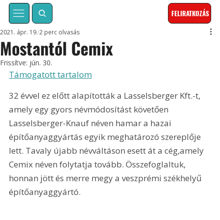
FELIRATKOZÁS
2021. ápr. 19.
2 perc olvasás
Mostantól Cemix
Frissítve:
jún. 30.
Támogatott tartalom
32 évvel ez előtt alapították a Lasselsberger Kft.-t, 
amely egy gyors névmódosítást követően 
Lasselsberger-Knauf néven hamar a hazai 
építőanyaggyártás egyik meghatározó szereplője 
lett. Tavaly újabb névváltáson esett át a cég,amely 
Cemix néven folytatja tovább. Összefoglaltuk, 
honnan jött és merre megy a veszprémi székhelyű 
építőanyaggyártó.