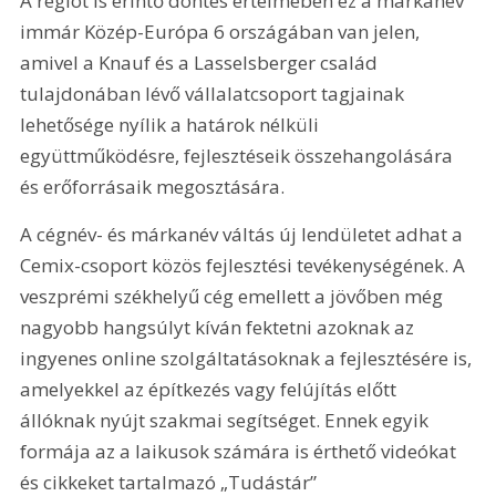
A régiót is érintő döntés értelmében ez a márkanév 
immár Közép-Európa 6 országában van jelen, 
amivel a Knauf és a Lasselsberger család 
tulajdonában lévő vállalatcsoport tagjainak 
lehetősége nyílik a határok nélküli 
együttműködésre, fejlesztéseik összehangolására 
és erőforrásaik megosztására.
A cégnév- és márkanév váltás új lendületet adhat a 
Cemix-csoport közös fejlesztési tevé­kenységének. A 
veszprémi székhelyű cég emellett a jövőben még 
nagyobb hangsúlyt kíván fektetni azoknak az 
ingyenes online szolgáltatásoknak a fejlesztésére is, 
amelyekkel az építkezés vagy felújítás előtt 
állóknak nyújt szakmai segítséget. Ennek egyik 
formája az a laikusok számára is érthető videókat 
és cikkeket tartalmazó „Tudástár” 