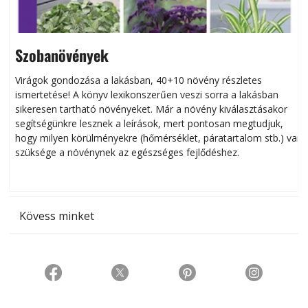
Szobanövények
Virágok gondozása a lakásban, 40+10 növény részletes
ismertetése! A könyv lexikonszerűen veszi sorra a lakásban
s
sikeresen tart­ha­tó növényeket. Már a növény kiválasztásakor
h
segítségünkre lesznek a leírások, mert pontosan megtudjuk,
k
hogy milyen körülményekre (hőmérséklet, páratartalom stb.) van
szüksége a növénynek az egészséges fejlődéshez.
t
Kövess minket