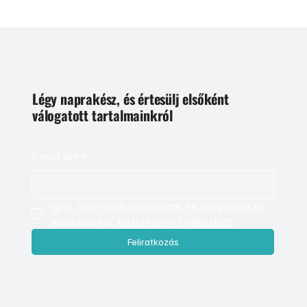
Légy naprakész, és értesülj elsőként
válogatott tartalmainkról
E-mail cím
*
Igen, szeretnék feliratkozni, és elfogadom az 
adatkezelést. 
Adatvédelmi tájékoztató
Feliratkozás