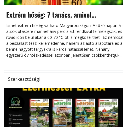
Extrém hőség: 7 tanács, amivel
megóvhatjuk autónkat a nyári károktól
Ismét extrém hőség várható Magyarországon. A tűző napon álló
autók utastere már néhány perc alatt rendkívül felmelegszik, és
rövid időn belül akár a 60-70 °C-ot is megközelítheti. Ez nemcsak
n
a beszállást teszi kellemetlenné, hanem az autó állapotára és a
benne hagyott tárgyakra is káros hatással lehet. Néhány
egyszerű óvintézkedéssel azonban jelentősen csökkenthetjük a
hőség káros hatásait.
l
Szerkesztőségi