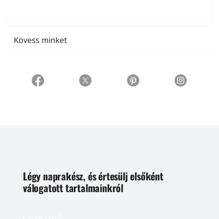
t
Kövess minket
Légy naprakész, és értesülj elsőként
válogatott tartalmainkról
E-mail cím
*