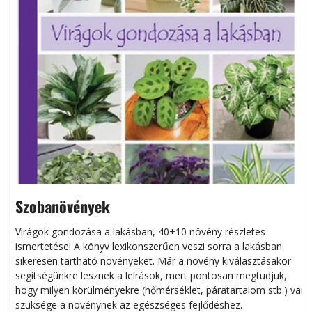
Szobanövények
Virágok gondozása a lakásban, 40+10 növény részletes
ismertetése! A könyv lexikonszerűen veszi sorra a lakásban
s
sikeresen tart­ha­tó növényeket. Már a növény kiválasztásakor
h
segítségünkre lesznek a leírások, mert pontosan megtudjuk,
k
hogy milyen körülményekre (hőmérséklet, páratartalom stb.) van
szüksége a növénynek az egészséges fejlődéshez.