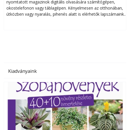
nyomtatott magazinok digitális olvasására számítógépen,
okostelefonon vagy táblagépen. Kényelmesen az otthonában,
útközben vagy nyaralás, pihenés alatt is elérhetők lapszámaink.
ú
Bárhol, bármikor, akár külföldön élve vagy dolgozva is
B
olvashatók az Ezermester lapszámai. A Laptapir kényelmes
megoldás, mert: – t
Kiadványaink