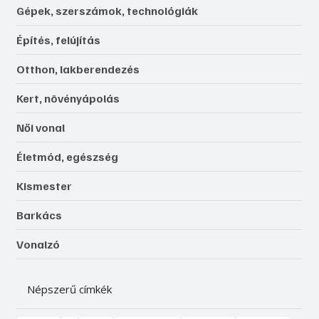
Gépek, szerszámok, technológiák
Építés, felújítás
Otthon, lakberendezés
Kert, növényápolás
Női vonal
Életmód, egészség
Kismester
Barkács
Vonalzó
Népszerű címkék