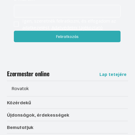
Igen, szeretnék feliratkozni, és elfogadom az 
adatkezelést. 
Adatvédelmi tájékoztató
Feliratkozás
Ezermester online
Lap tetejére
Rovatok
Közérdekű
Újdonságok, érdekességek
Bemutatjuk