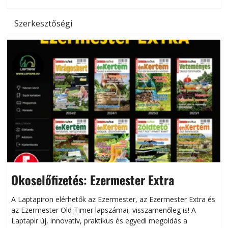
l
Szerkesztőségi
Okoselőfizetés: Ezermester Extra
A Laptapiron elérhetők az Ezermester, az Ezermester Extra és
az Ezermester Old Timer lapszámai, visszamenőleg is! A
Laptapir új, innovatív, praktikus és egyedi megoldás a
L