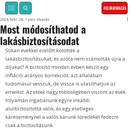
FELIRATKOZÁS
2024. febr. 28.
1 perc olvasás
Most módosíthatod a
lakásbiztosításodat
Sokan évekkel ezelőtt kötötték a 
lakásbiztosításukat, és azóta nem számolták újra a 
díjakat? A biztosító minden évben készít egy 
infláció-arányos korrekciót, azt általában 
tudomásul vesszük, de vissza is utasíthatjuk az 
emelést. Az estek nagy többségében viszont az évek 
folyamán ingatlanunk egyre inkább 
alulbiztosítottá válik, és egy esetleges 
káreseménynél a valós kárunk töredékét fedezni 
csak a biztosításunk.