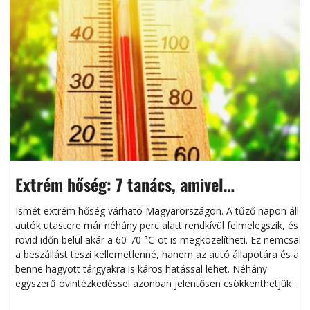
Extrém hőség: 7 tanács, amivel
megóvhatjuk autónkat a nyári károktól
Ismét extrém hőség várható Magyarországon. A tűző napon álló
autók utastere már néhány perc alatt rendkívül felmelegszik, és
rövid időn belül akár a 60-70 °C-ot is megközelítheti. Ez nemcsak
n
a beszállást teszi kellemetlenné, hanem az autó állapotára és a
benne hagyott tárgyakra is káros hatással lehet. Néhány
egyszerű óvintézkedéssel azonban jelentősen csökkenthetjük a
hőség káros hatásait.