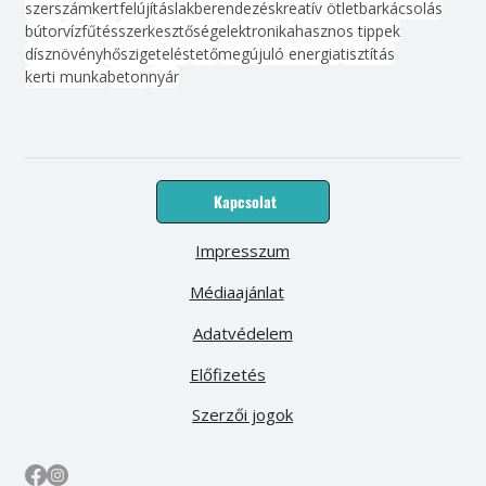
szerszám
kert
felújítás
lakberendezés
kreatív ötlet
barkácsolás
bútor
víz
fűtés
szerkesztőség
elektronika
hasznos tippek
dísznövény
hőszigetelés
tető
megújuló energia
tisztítás
kerti munka
beton
nyár
Kapcsolat
Impresszum
Médiaajánlat
Adatvédelem
Előfizetés
Szerzői jogok