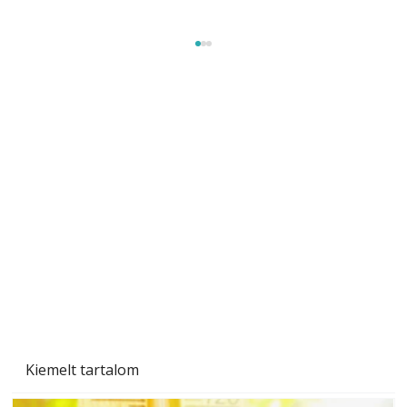
Naptej vagy napolaj? Melyiket válasszuk, és
miben különböznek?
Kiemelt tartalom