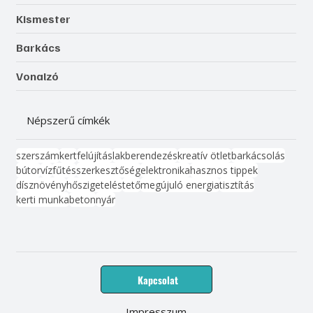
Kismester
Barkács
Vonalzó
Népszerű címkék
szerszám
kert
felújítás
lakberendezés
kreatív ötlet
barkácsolás
bútor
víz
fűtés
szerkesztőség
elektronika
hasznos tippek
dísznövény
hőszigetelés
tető
megújuló energia
tisztítás
kerti munka
beton
nyár
Kapcsolat
Impresszum