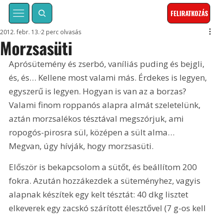
FELIRATKOZÁS
2012. febr. 13.
2 perc olvasás
Morzsasüti
Aprósütemény és zserbó, vaníliás puding és bejgli, 
és, és… Kellene most valami más. Érdekes is legyen, 
egyszerű is legyen. Hogyan is van az a borzas? 
Valami finom roppanós alapra almát szeletelünk, 
aztán morzsalékos tésztával megszórjuk, ami 
ropogós-pirosra sül, középen a sült alma… 
Megvan, úgy hívják, hogy morzsasüti.
Először is bekapcsolom a sütőt, és beállítom 200 
fokra. Azután hozzákezdek a süteményhez, vagyis 
alapnak készítek egy kelt tésztát: 40 dkg lisztet 
elkeverek egy zacskó szárított élesztővel (7 g-os kell 