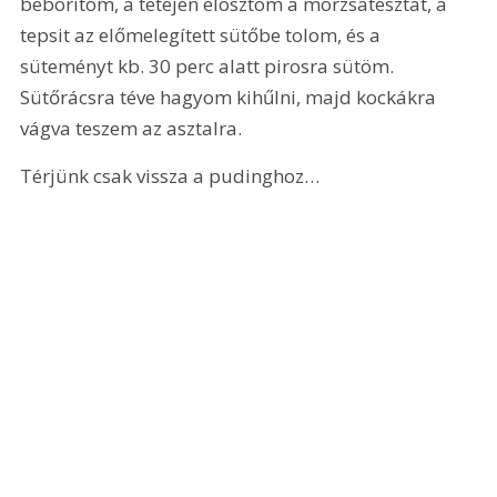
beborítom, a tetején elosztom a morzsatésztát, a 
tepsit az előmelegített sütőbe tolom, és a 
süteményt kb. 30 perc alatt pirosra sütöm. 
Sütőrácsra téve hagyom kihűlni, majd kockákra 
vágva teszem az asztalra.
Térjünk csak vissza a pudinghoz… 