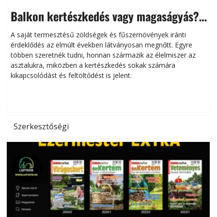
Balkon kertészkedés vagy magaságyás?
Helytakarékos kertészkedés
A saját termesztésű zöldségek és fűszernövények iránti
érdeklődés az elmúlt években látványosan megnőtt. Egyre
többen szeretnék tudni, honnan származik az élelmiszer az
l
asztalukra, miközben a kertészkedés sokak számára
kikapcsolódást és feltöltődést is jelent.
é
d
Szerkesztőségi