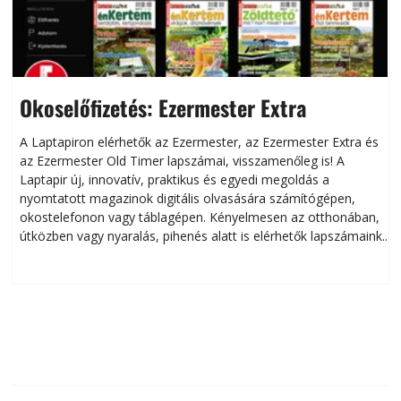
Okoselőfizetés: Ezermester Extra
A Laptapiron elérhetők az Ezermester, az Ezermester Extra és
az Ezermester Old Timer lapszámai, visszamenőleg is! A
Laptapir új, innovatív, praktikus és egyedi megoldás a
L
nyomtatott magazinok digitális olvasására számítógépen,
okostelefonon vagy táblagépen. Kényelmesen az otthonában,
útközben vagy nyaralás, pihenés alatt is elérhetők lapszámaink.
ú
Bárhol, bármikor, akár külföldön élve vagy dolgozva is
B
olvashatók az Ezermester lapszámai. A Laptapir kényelmes
megoldás, mert: – t