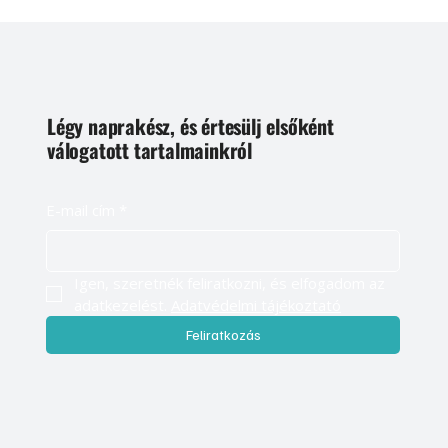
Légy naprakész, és értesülj elsőként
válogatott tartalmainkról
E-mail cím
*
Igen, szeretnék feliratkozni, és elfogadom az 
adatkezelést. 
Adatvédelmi tájékoztató
Feliratkozás