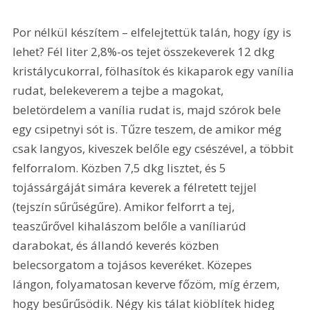
Por nélkül készítem – elfelejtettük talán, hogy így is 
lehet? Fél liter 2,8%-os tejet összekeverek 12 dkg 
kristálycukorral, fölhasítok és kikaparok egy vanília 
rudat, belekeverem a tejbe a magokat, 
beletördelem a vanília rudat is, majd szórok bele 
egy csipetnyi sót is. Tűzre teszem, de amikor még 
csak langyos, kiveszek belőle egy csészével, a többit 
felforralom. Közben 7,5 dkg lisztet, és 5 
tojássárgáját simára keverek a félretett tejjel 
(tejszín sűrűségűre). Amikor felforrt a tej, 
teaszűrővel kihalászom belőle a vaníliarúd 
darabokat, és állandó keverés közben 
belecsorgatom a tojásos keveréket. Közepes 
lángon, folyamatosan keverve főzöm, míg érzem, 
hogy besűrűsödik. Négy kis tálat kiöblítek hideg 