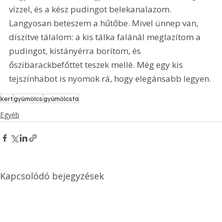
vízzel, és a kész pudingot belekanalazom. 
Langyosan beteszem a hűtőbe. Mivel ünnep van, 
díszítve tálalom: a kis tálka falánál meglazítom a 
pudingot, kistányérra borítom, és 
őszibarackbefőttet teszek mellé. Még egy kis 
tejszínhabot is nyomok rá, hogy elegánsabb legyen. 
kert
gyümölcs
gyümölcsfa
Egyéb
Kapcsolódó bejegyzések