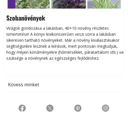
Szobanövények
Virágok gondozása a lakásban, 40+10 növény részletes
ismertetése! A könyv lexikonszerűen veszi sorra a lakásban
s
sikeresen tart­ha­tó növényeket. Már a növény kiválasztásakor
h
segítségünkre lesznek a leírások, mert pontosan megtudjuk,
k
hogy milyen körülményekre (hőmérséklet, páratartalom stb.) van
szüksége a növénynek az egészséges fejlődéshez.
t
Kövess minket