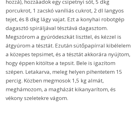
hozzá), hozzáadok egy csipetnyi sót, 5 dkg 
porcukrot, 1 zacskó vaníliás cukrot, 2 dl langyos 
tejet, és 8 dkg lágy vajat. Ezt a konyhai robotgép 
dagasztó spiráljával tésztává dagasztom. 
Megszórom a gyúródeszkát liszttel, és kézzel is 
átgyúrom a tésztát. Ezután sütőpapírral kibélelem 
a közepes tepsimet, és a tésztát akkorára nyújtom, 
hogy éppen kitöltse a tepsit. Bele is igazítom 
szépen. Letakarva, meleg helyen pihentetem 15 
percig. Közben megmosok 1,5 kg almát, 
meghámozom, a magházát kikanyarítom, és 
vékony szeletekre vágom.