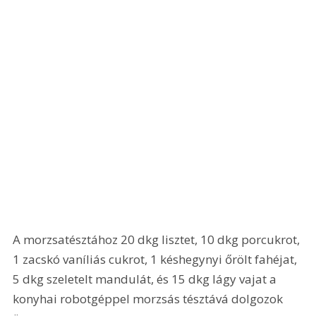
A morzsatésztához 20 dkg lisztet, 10 dkg porcukrot, 
1 zacskó vaníliás cukrot, 1 késhegynyi őrölt fahéjat, 
5 dkg szeletelt mandulát, és 15 dkg lágy vajat a 
konyhai robotgéppel morzsás tésztává dolgozok 