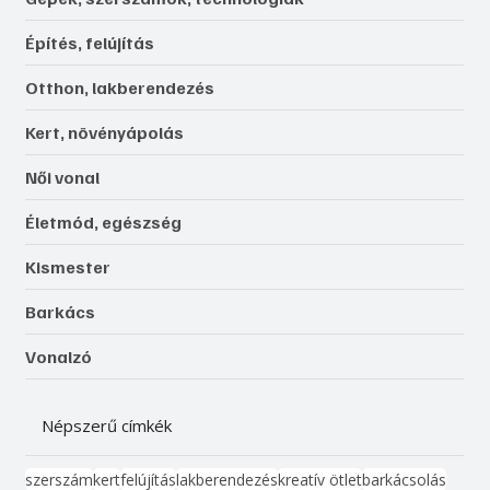
Építés, felújítás
Otthon, lakberendezés
Kert, növényápolás
Női vonal
Életmód, egészség
Kismester
Barkács
Vonalzó
Népszerű címkék
szerszám
kert
felújítás
lakberendezés
kreatív ötlet
barkácsolás