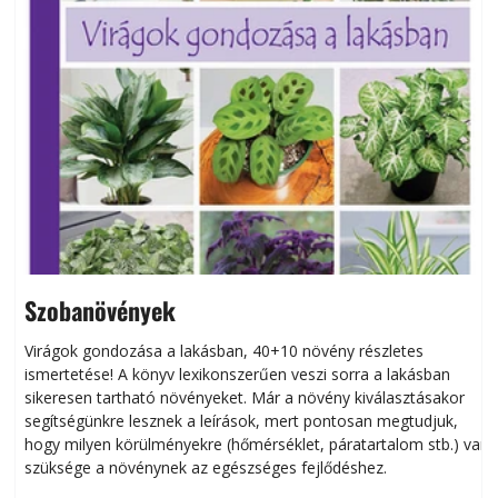
Szobanövények
Virágok gondozása a lakásban, 40+10 növény részletes
ismertetése! A könyv lexikonszerűen veszi sorra a lakásban
s
sikeresen tart­ha­tó növényeket. Már a növény kiválasztásakor
h
segítségünkre lesznek a leírások, mert pontosan megtudjuk,
k
hogy milyen körülményekre (hőmérséklet, páratartalom stb.) van
szüksége a növénynek az egészséges fejlődéshez.