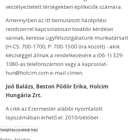
veszélyeztetett térségekben építkezők számára.
Amennyiben az itt bemutatott házépítési 
rendszerrel kapcsolatosan további kérdései 
vannak, keresse ügyfélszolgálatunk munkatársait 
(H-CS: 700-1700, P: 700-1500 óra között) - akik 
készséggel állnak a rendelkezésére a (06-1) 329-
1080-as telefonszámon vagy a kapcsolat-
hun@holcim.com e-mail címen. 
Joó Balázs, Beston Pődör Erika, Holcim 
Hungária Zrt.
A cikk az Ezermester alábbi nyomtatott 
lapszámában érhető el: 2010/október.
felújítás
családi ház
Építés, felújítás