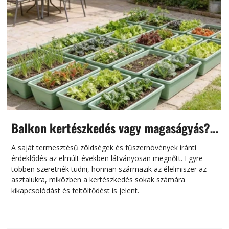
Balkon kertészkedés vagy magaságyás?
Helytakarékos kertészkedés
A saját termesztésű zöldségek és fűszernövények iránti
érdeklődés az elmúlt években látványosan megnőtt. Egyre
többen szeretnék tudni, honnan származik az élelmiszer az
l
asztalukra, miközben a kertészkedés sokak számára
kikapcsolódást és feltöltődést is jelent.
é
d