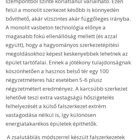
szempontból szinte korlátlanul variálható. Ezen 
felül a monolit szerkezet később is könnyedén 
bővíthető, akár vízszintes akár függőleges irányba. 
A monolit vasbeton technológia előnye a 
magasabb fokú ellenállóság mellett (és azzal 
együtt), hogy a hagyományos szerkezetépítési 
megoldásokhoz képest keskenyebbek lehetnek az 
épület tartófalai. Ennek a jótékony tulajdonságnak 
köszönhetően a hasznos belső tér egy 100 
négyzetméteres ház esetében 5-6 plusz 
négyzetmétert eredményez. A karcsúbb szerkezet 
lehetővé teszi extra vastagságú hőszigetelés 
felhelyezését a külső falszerkezet extrém 
vastagodása nélkül is, így különösen 
energiatakarékos épületek építhetők.
 A zsalutáblás módszerrel készült falszerkezetek 