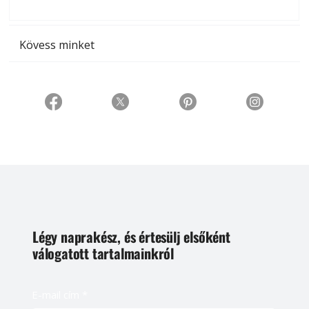
t
Kövess minket
Légy naprakész, és értesülj elsőként
válogatott tartalmainkról
E-mail cím
*