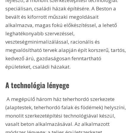
fejleszti, a monolit szerkezetépítési technológiát 
speciálisan, családi házak építésére. A Beston a 
bevált és kiforrott műszaki megoldásait 
alkalmazva, magas fokú előkészítéssel, a lehető 
leghatékonyabb szervezéssel, 
veszteségminimalizálással, racionális és 
megvalósítható tervek alapján épít korszerű, tartós, 
kedvező árú, gazdaságosan fenntartható 
épületeket, családi házakat.
A technológia lényege
 A megépülő három ház teherhordó szerkezete 
(alaptestek, teherhordó falak és födémek) helyszíni, 
monolit szerkezetépítési technológiával készül, 
vasalt beton alkalmazásával. Az alkalmazott 
módszer lényege: a teljes épületszerkezet 