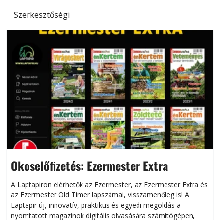
Szerkesztőségi
Okoselőfizetés: Ezermester Extra
A Laptapiron elérhetők az Ezermester, az Ezermester Extra és
az Ezermester Old Timer lapszámai, visszamenőleg is! A
Laptapir új, innovatív, praktikus és egyedi megoldás a
L
nyomtatott magazinok digitális olvasására számítógépen,