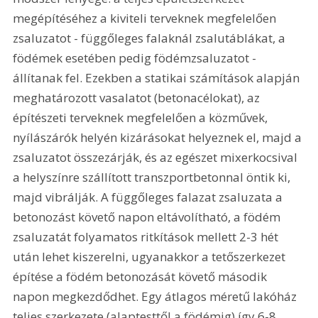
megépítéséhez a kiviteli terveknek megfelelően 
zsaluzatot - függőleges falaknál zsalutáblákat, a 
födémek esetében pedig födémzsaluzatot - 
állítanak fel. Ezekben a statikai számítások alapján 
meghatározott vasalatot (betonacélokat), az 
építészeti terveknek megfelelően a közművek, 
nyílászárók helyén kizárásokat helyeznek el, majd a 
zsaluzatot összezárják, és az egészet mixerkocsival 
a helyszínre szállított transzportbetonnal öntik ki, 
majd vibrálják. A függőleges falazat zsaluzata a 
betonozást követő napon eltávolítható, a födém 
zsaluzatát folyamatos ritkítások mellett 2-3 hét 
után lehet kiszerelni, ugyanakkor a tetőszerkezet 
építése a födém betonozását követő második 
napon megkezdődhet. Egy átlagos méretű lakóház 
teljes szerkezete (alaptesttől a födémig) így 6-8 