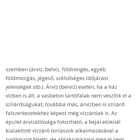
szemben (árvíz, belvíz, földrengés, egyéb 
földmozgás, jégeső, szélsőséges időjárási 
jelenségek stb.). Árvíz (belvíz) esetén, ha a ház 
vízben is áll, a vasbeton tartófalak nem veszítik el a 
szilárdságukat, továbbá más, árvízben is szilárd 
falszerkezetekhez képest még vízzáróak is. Az 
épület árvízállósága fokozható; a bejáratoknál 
kialakított vízzáró torlaszok alkalmazásával a 
padlószint feletti, de ablakpárkányt még el nem 