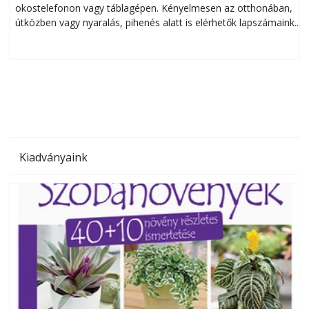
okostelefonon vagy táblagépen. Kényelmesen az otthonában,
útközben vagy nyaralás, pihenés alatt is elérhetők lapszámaink.
ú
Bárhol, bármikor, akár külföldön élve vagy dolgozva is
B
olvashatók az Ezermester lapszámai. A Laptapir kényelmes
megoldás, mert: – t
Kiadványaink