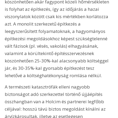
köszönhetően akár fagypont közeli hőmérsékleten 
is folyhat az építkezés, így az időjárás a hazai 
viszonylatok között csak kis mértékben korlátozza 
azt. A monolit szerkezetű építkezés a 
leegyszerűsített folyamatoknak, a hagyományos 
építkezési megoldásokhoz képest szükségtelenné 
vált fázisok (pl. vésés, vakolás) elhagyásának, 
valamint a körültekintő építésszervezésnek 
köszönhetően 25-30%-kal alacsonyabb költséggel 
jár, és 30-35%-kal gyorsabb építkezést tesz 
lehetővé a költséghatékonyság romlása nélkül.
A természeti katasztrófák elleni nagyobb 
biztonságot adó szerkezettel történő újjáépítés 
összhangban van a Holcim és partnerei legfőbb 
céljával: hosszú távú biztos megoldást kínálni az 
árvízkárosultak, illetve az esetlegesen 