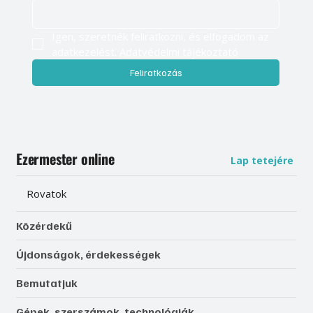
Igen, szeretnék feliratkozni, és elfogadom az 
adatkezelést. 
Adatvédelmi tájékoztató
Feliratkozás
Ezermester online
Lap tetejére
Rovatok
Közérdekű
Újdonságok, érdekességek
Bemutatjuk
Gépek, szerszámok, technológiák