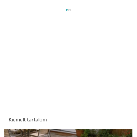
Beton járdalap készítése és lerakása – gyári
és saját készítésű megoldások
Kiemelt tartalom