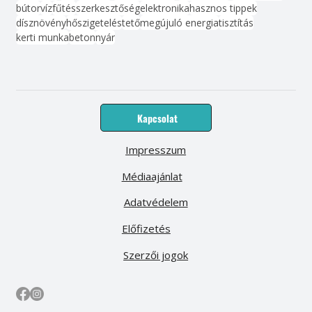
bútor
víz
fűtés
szerkesztőség
elektronika
hasznos tippek
dísznövény
hőszigetelés
tető
megújuló energia
tisztítás
kerti munka
beton
nyár
Kapcsolat
Impresszum
Médiaajánlat
Adatvédelem
Előfizetés
Szerzői jogok