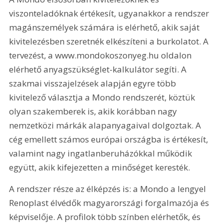
viszonteladóknak értékesít, ugyanakkor a rendszer 
magánszemélyek számára is elérhető, akik saját 
kivitelezésben szeretnék elkészíteni a burkolatot. A 
tervezést, a www.mondokoszonyeg.hu oldalon 
elérhető anyagszükséglet-kalkulátor segíti. A 
szakmai visszajelzések alapján egyre több 
kivitelező választja a Mondo rendszerét, köztük 
olyan szakemberek is, akik korábban nagy 
nemzetközi márkák alapanyagaival dolgoztak. A 
cég emellett számos európai országba is értékesít, 
valamint nagy ingatlanberuházókkal működik 
együtt, akik kifejezetten a minőséget keresték.
A rendszer része az élképzés is: a Mondo a lengyel 
Renoplast élvédők magyarországi forgalmazója és 
képviselője. A profilok több színben elérhetők, és 