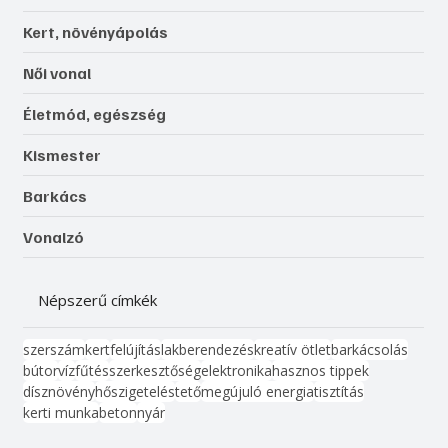
Kert, növényápolás
Női vonal
Életmód, egészség
Kismester
Barkács
Vonalzó
Népszerű címkék
szerszám
kert
felújítás
lakberendezés
kreatív ötlet
barkácsolás
bútor
víz
fűtés
szerkesztőség
elektronika
hasznos tippek
dísznövény
hőszigetelés
tető
megújuló energia
tisztítás
kerti munka
beton
nyár