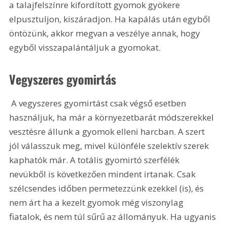
a talajfelszínre kifordított gyomok gyökere 
elpusztuljon, kiszáradjon. Ha kapálás után egyből 
öntözünk, akkor megvan a veszélye annak, hogy 
egyből visszapalántáljuk a gyomokat.
Vegyszeres gyomirtás
 A vegyszeres gyomirtást csak végső esetben 
használjuk, ha már a környezetbarát módszerekkel 
vesztésre állunk a gyomok elleni harcban. A szert 
jól válasszuk meg, mivel különféle szelektív szerek 
kaphatók már. A totális gyomirtó szerfélék 
nevükből is következően mindent irtanak. Csak 
szélcsendes időben permetezzünk ezekkel (is), és 
nem árt ha a kezelt gyomok még viszonylag 
fiatalok, és nem túl sűrű az állományuk. Ha ugyanis 