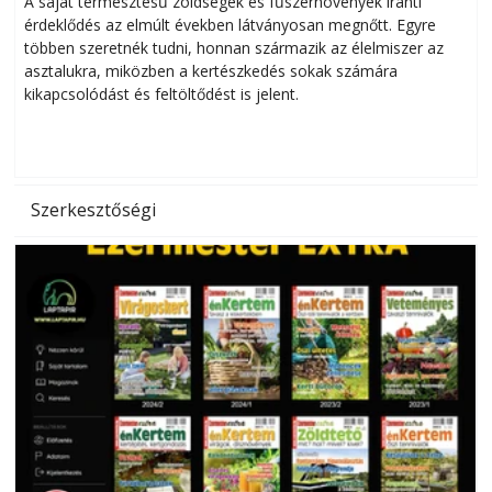
A saját termesztésű zöldségek és fűszernövények iránti
érdeklődés az elmúlt években látványosan megnőtt. Egyre
többen szeretnék tudni, honnan származik az élelmiszer az
l
asztalukra, miközben a kertészkedés sokak számára
kikapcsolódást és feltöltődést is jelent.
é
d
Szerkesztőségi