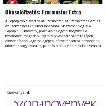
Okoselőfizetés: Ezermester Extra
A Laptapiron elérhetők az Ezermester, az Ezermester Extra és
az Ezermester Old Timer lapszámai, visszamenőleg is! A
Laptapir új, innovatív, praktikus és egyedi megoldás a
L
nyomtatott magazinok digitális olvasására számítógépen,
okostelefonon vagy táblagépen. Kényelmesen az otthonában,
útközben vagy nyaralás, pihenés alatt is elérhetők lapszámaink.
ú
Bárhol, bármikor, akár külföldön élve vagy dolgozva is
B
olvashatók az Ezermester lapszámai. A Laptapir kényelmes
megoldás, mert: – t
Kiadványaink