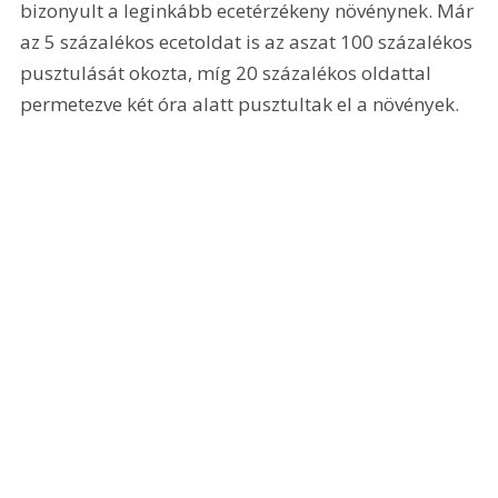
bizonyult a leginkább ecetérzékeny növénynek. Már 
az 5 százalékos ecetoldat is az aszat 100 százalékos 
pusztulását okozta, míg 20 százalékos oldattal 
permetezve két óra alatt pusztultak el a növények. 