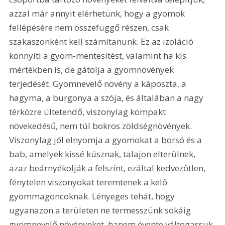
azzal már annyit elérhetünk, hogy a gyomok 
fellépésére nem összefüggő részen, csak 
szakaszonként kell számítanunk. Ez az izoláció 
könnyíti a gyom-mentesítést, valamint ha kis 
mértékben is, de gátolja a gyomnövények 
terjedését. Gyomnevelő növény a káposzta, a 
hagyma, a burgonya a szója, és általában a nagy 
térközre ültetendő, viszonylag kompakt 
növekedésű, nem túl bokros zöldségnövények. 
Viszonylag jól elnyomja a gyomokat a borsó és a 
bab, amelyek kissé kúsznak, talajon elterülnek, 
azaz beárnyékolják a felszínt, ezáltal kedvezőtlen, 
fénytelen viszonyokat teremtenek a kelő 
gyommagoncoknak. Lényeges tehát, hogy 
ugyanazon a területen ne termesszünk sokáig 
gyomnevelő növényeket, hanem évente váltogassuk 