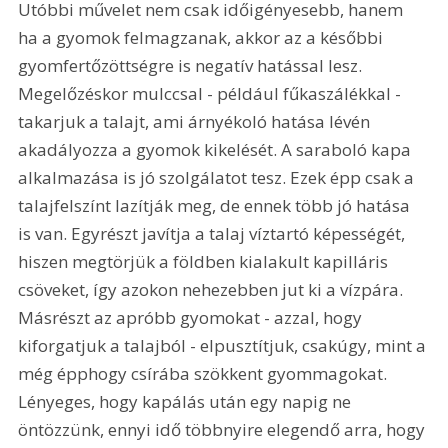
Utóbbi művelet nem csak időigényesebb, hanem 
ha a gyomok felmagzanak, akkor az a későbbi 
gyomfertőzöttségre is negatív hatással lesz. 
Megelőzéskor mulccsal - például fűkaszálékkal - 
takarjuk a talajt, ami árnyékoló hatása lévén 
akadályozza a gyomok kikelését. A saraboló kapa 
alkalmazása is jó szolgálatot tesz. Ezek épp csak a 
talajfelszínt lazítják meg, de ennek több jó hatása 
is van. Egyrészt javítja a talaj víztartó képességét, 
hiszen megtörjük a földben kialakult kapilláris 
csöveket, így azokon nehezebben jut ki a vízpára. 
Másrészt az apróbb gyomokat - azzal, hogy 
kiforgatjuk a talajból - elpusztítjuk, csakúgy, mint a 
még épphogy csírába szökkent gyommagokat. 
Lényeges, hogy kapálás után egy napig ne 
öntözzünk, ennyi idő többnyire elegendő arra, hogy 