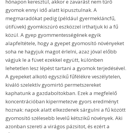
hónapon keresztül, akkor e zavarást nem tűrő 
gyomok ennyi idő alatt kipusztulnak. A 
megmaradókat pedig (például gyermekláncfű, 
útifüvek) gyomkiszúró eszközzel irthatjuk ki a fű 
közül. A gyep gyommentességének egyik 
alapfeltétele, hogy a gyepet gyomosító növényeket 
soha ne hagyjuk magot érlelni, azaz jóval előbb 
vágjuk le a füvet ezekkel együtt, különben 
lehetetlen lesz lépést tartani a gyomok terjedésével. 
A gyepeket alkotó egyszikű fűfélékre veszélytelen, 
kiváló szelektív gyomirtó permetszereket 
kaphatunk a gazdaboltokban. Ezek a megfelelő 
koncentrációban kipermetezve gyors eredményt 
hoznak: napok alatt elkezdenek sárgulni a fű között 
gyomosító szélesebb levelű kétszikű növények. Aki 
azonban szereti a virágos pázsitot, és ezért a 