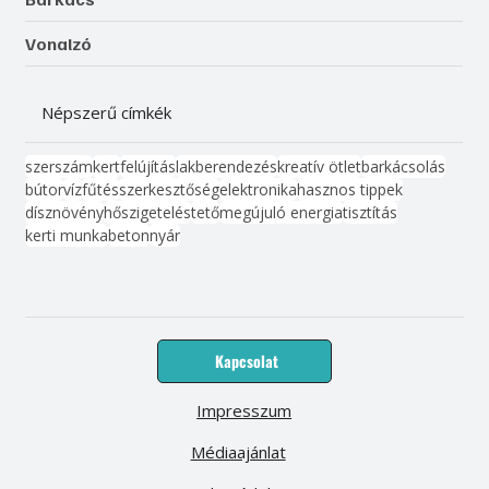
Vonalzó
Népszerű címkék
szerszám
kert
felújítás
lakberendezés
kreatív ötlet
barkácsolás
bútor
víz
fűtés
szerkesztőség
elektronika
hasznos tippek
dísznövény
hőszigetelés
tető
megújuló energia
tisztítás
kerti munka
beton
nyár
Kapcsolat
Impresszum
Médiaajánlat