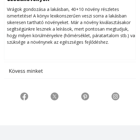
Virágok gondozása a lakásban, 40+10 növény részletes
ismertetése! A könyv lexikonszerűen veszi sorra a lakásban
s
sikeresen tart­ha­tó növényeket. Már a növény kiválasztásakor
h
segítségünkre lesznek a leírások, mert pontosan megtudjuk,
k
hogy milyen körülményekre (hőmérséklet, páratartalom stb.) van
szüksége a növénynek az egészséges fejlődéshez.
t
Kövess minket