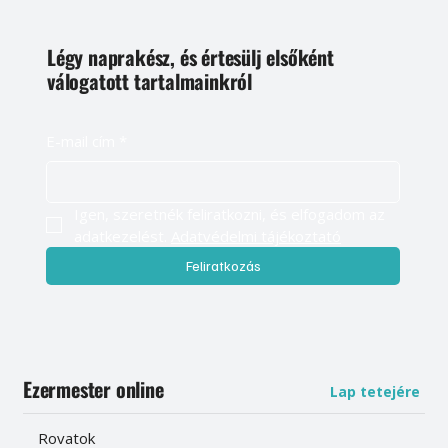
Légy naprakész, és értesülj elsőként
válogatott tartalmainkról
E-mail cím
*
Igen, szeretnék feliratkozni, és elfogadom az 
adatkezelést. 
Adatvédelmi tájékoztató
Feliratkozás
Ezermester online
Lap tetejére
Rovatok