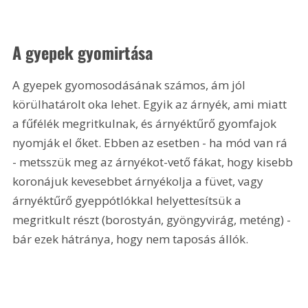
A gyepek gyomirtása
A gyepek gyomosodásának számos, ám jól 
körülhatárolt oka lehet. Egyik az árnyék, ami miatt 
a fűfélék megritkulnak, és árnyéktűrő gyomfajok 
nyomják el őket. Ebben az esetben - ha mód van rá 
- metsszük meg az árnyékot-vető fákat, hogy kisebb 
koronájuk kevesebbet árnyékolja a füvet, vagy 
árnyéktűrő gyeppótlókkal helyettesítsük a 
megritkult részt (borostyán, gyöngyvirág, meténg) - 
bár ezek hátránya, hogy nem taposás állók. 