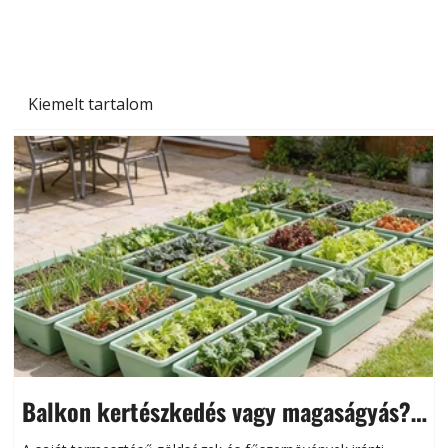
növényekre és a védekezés lehetőségei
Kiemelt tartalom
Balkon kertészkedés vagy magaságyás?
Helytakarékos kertészkedés