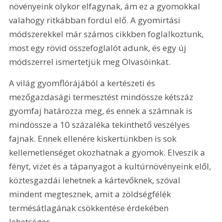
növényeink olykor elfagynak, ám ez a gyomokkal 
valahogy ritkábban fordul elő. A gyomirtási 
módszerekkel már számos cikkben foglalkoztunk, 
most egy rövid összefoglalót adunk, és egy új 
módszerrel ismertetjük meg Olvasóinkat.
A világ gyomflórájából a kertészeti és 
mezőgazdasági termesztést mindössze kétszáz 
gyomfaj határozza meg, és ennek a számnak is 
mindössze a 10 százaléka tekinthető veszélyes 
fajnak. Ennek ellenére kiskertünkben is sok 
kellemetlenséget okozhatnak a gyomok. Elveszik a 
fényt, vizet és a tápanyagot a kultúrnövényeink elől, 
köztesgazdái lehetnek a kártevőknek, szóval 
mindent megtesznek, amit a zöldségfélék 
termésátlagának csökkentése érdekében 
lehetséges.