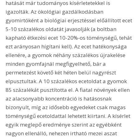
hatását már tudományos kísérletetekkel is 
igazolták. Az ökológiai gazdálkodásban 
gyomirtóként a biológiai erjesztéssel előállított ecet 
5-10 százalékos oldatát javasolják (a boltban 
kapható étkezési ecet 10-20%-os töménységű, tehát 
ezt arányosan hígítani kell). Az ecet hatékonysága 
ellenére, a gyomok néhány százalékos újrakelése 
minden gyomfajnál megfigyelhető, bár a 
permetezést követő két héten belül nagyrészt 
elpusztultak. A 10 százalékos ecetoldat a gyomok 
85 százalékát pusztította el. A fiatal növények ellen 
az alacsonyabb koncentráció is hatásosnak 
bizonyult, míg az idősebb egyedeket csak magas 
töménységű ecetoldattal lehetett kiirtani. A kísérlet 
egyik meglepő eredménye szerint az egyébként 
nagyon ellenálló, nehezen irtható mezei aszat 