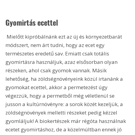
Gyomirtás ecettel
 Mielőtt kipróbálnánk ezt az új és környezetbarát 
módszert, nem árt tudni, hogy az ecet egy 
természetes eredetű sav. Emiatt csak totális 
gyomirtásra használjuk, azaz elsősorban olyan 
részeken, ahol csak gyomok vannak. Másik 
lehetőség, ha zöldségnövényeink közül irtanánk a 
gyomokat ecettel, akkor a permetezést úgy 
végezzük, hogy a permetből még véletlenül se 
jusson a kultúrnövényre: a sorok közét kezeljük, a 
zöldségnövények melletti részeket pedig kézzel 
gyomláljuk! A biokertészek már régóta használnak 
ecetet gyomirtáshoz, de a közelmúltban ennek jó 