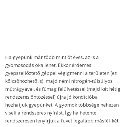
Ha gyepünk már több mint öt éves, az is a 
gyomosodás oka lehet. Ekkor érdemes 
gyepszellőztető géppel végigmenni a területen (ez 
kölcsönözhető is), majd némi nitrogén-túlsúlyos 
műtrágyával, és fűmag felülvetéssel (majd két hétig 
rendszeres öntözéssel) újra jó kondícióba 
hozhatjuk gyepünket. A gyomok többsége nehezen 
viseli a rendszeres nyírást. Így ha hetente 
rendszeresen lenyírjuk a füvet legalább másfél-két 