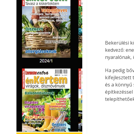
Bekerülési k
kedvező: ene
nyaralónak, 
Ha pedig bőv
kifejlesztet
és a könnyű 
építkezéssel
telepíthetőek