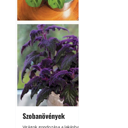
A modern épített k
Szobanövények
Virágoskert: k
teraszon, laká
Virágok gondozása a lakásban,