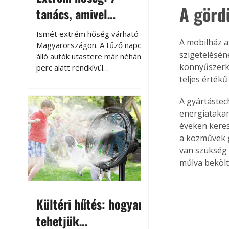
A görd
tanács, amivel
megóvhatjuk
Ismét extrém hőség várható
A mobilház a
autónkat a nyári
Magyarországon. A tűző napon
szigetelésén
álló autók utastere már néhány
károktól
könnyűszerke
perc alatt rendkívül
felmelegszik, és rövid időn belül
teljes érték
akár a 60-70 °C-ot is
A gyártástech
megközelítheti. Ez nemcsak a
beszállást teszi kellemetlenné,
energiataka
hanem az autó állapotára és a
éveken keres
benne hagyott tárgyakra is
a közművek g
káros hatással lehet. Néhány
van szükség 
egyszerű óvintézkedéssel
múlva bekölt
azonban jelentősen
csökkenthetjük a hőség káros
hatásait.
Kültéri hűtés: hogyan
tehetjük