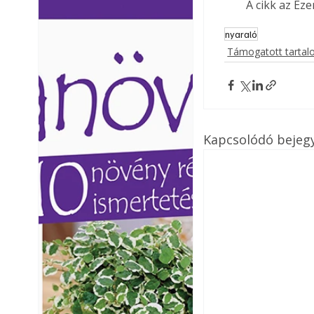
A cikk az Ez
Ezermester lapszámai. A
Ezermester lapszámai
Laptapir kényelmes megoldás,
Laptapir kényelmes 
nyaraló
mert: – t
mert: – t
Támogatott tarta
Kapcsolódó bejeg