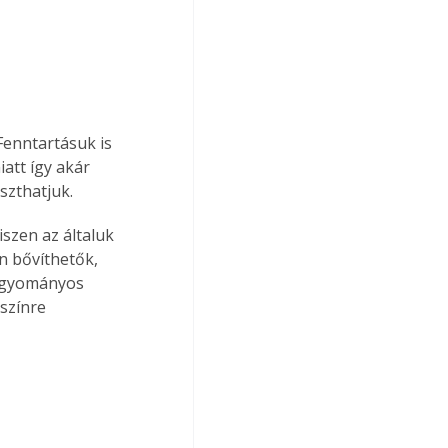
Fenntartásuk is 
att így akár 
szthatjuk.
szen az általuk 
 bővíthetők, 
hagyományos 
színre 