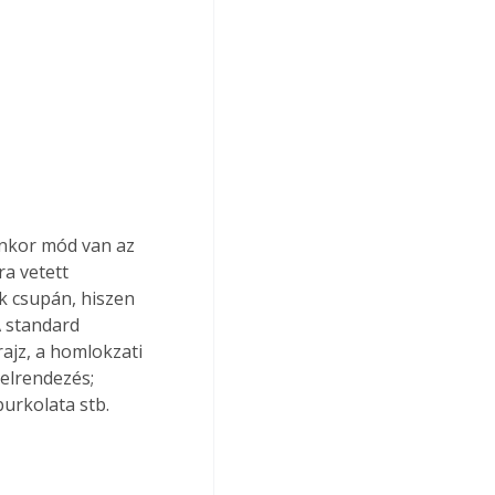
enkor mód van az 
ra vetett 
k csupán, hiszen 
A standard 
ajz, a homlokzati 
elrendezés; 
burkolata stb.