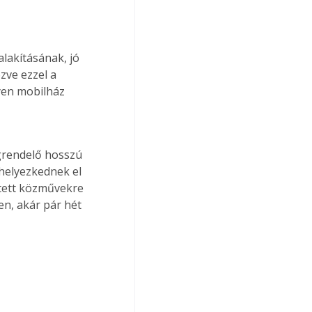
lakításának, jó 
ve ezzel a 
yen mobilház 
 
rendelő hosszú 
helyezkednek el 
tett közművekre 
n, akár pár hét 