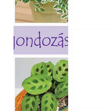
Hogyan válasszunk
fenntartható kert