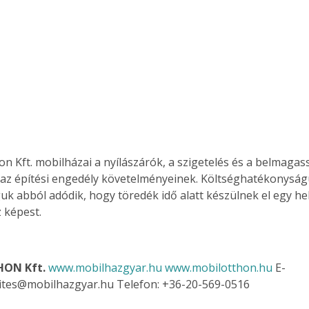
Együtt jobban megéri!
Bővebb információ itt!
k az
Együtt jobban megéri! A
mester
könyvek tetszőleges
er Old
párosítással kedvezményes
áron, 0 Ft postaköltséggel
ptapir új,
megrendelhetők!
on Kft. mobilházai a nyílászárók, a szigetelés és a belmagas
és egyedi
az építési engedély követelményeinek. Költséghatékonyság
tt
k abból adódik, hogy töredék idő alatt készülnek el egy hel
lvasására
 képest.
elefonon
nyelmesen
ben vagy
t is
ON Kft. 
www.mobilhazgyar.hu 
www.mobilotthon.hu 
E-
. Bárhol,
sites@mobilhazgyar.hu Telefon: +36-20-569-0516
ön élve
ashatók az