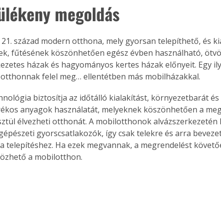
ülékeny megoldás
 21. század modern otthona, mely gyorsan telepíthető, és kia
ek, fűtésének köszönhetően egész évben használható, ötvöz
zetes házak és hagyományos kertes házak előnyeit. Egy il
ű otthonnak felel meg… ellentétben más mobilházakkal.
nológia biztosítja az időtálló kialakítást, környezetbarát és
rékos anyagok használatát, melyeknek köszönhetően a meg
ztül élvezheti otthonát. A mobilotthonok alvázszerkezetén 
épészeti gyorscsatlakozók, így csak telekre és arra beveze
a telepítéshez. Ha ezek megvannak, a megrendelést követőe
özhető a mobilotthon.