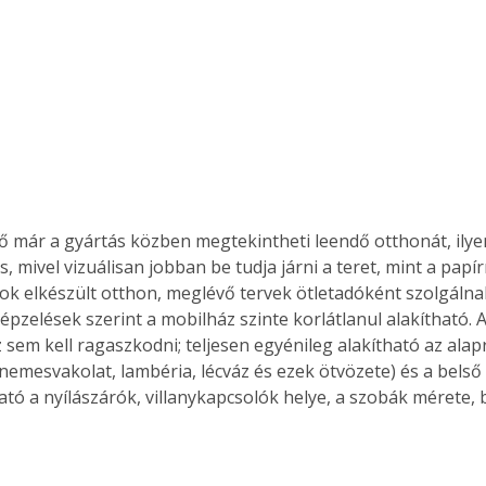
 már a gyártás közben megtekintheti leendő otthonát, ily
is, mivel vizuálisan jobban be tudja járni a teret, mint a papír
Sok elkészült otthon, meglévő tervek ötletadóként szolgálna
épzelések szerint a mobilház szinte korlátlanul alakítható. 
 sem kell ragaszkodni; teljesen egyénileg alakítható az alapr
nemesvakolat, lambéria, lécváz és ezek ötvözete) és a belső 
tó a nyílászárók, villanykapcsolók helye, a szobák mérete, 