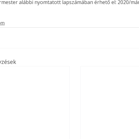
ermester alábbi nyomtatott lapszámában érhető el: 2020/már
. A
megoldás,
lom
yzések