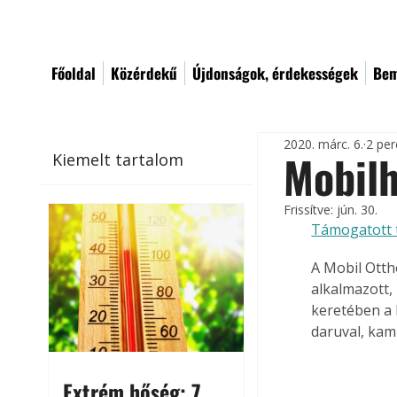
Főoldal
Közérdekű
Újdonságok, érdekességek
Bem
2020. márc. 6.
2 per
Mobil
Kiemelt tartalom
Frissítve:
jún. 30.
Támogatott 
A Mobil Otth
alkalmazott,
keretében a 
daruval, kami
Extrém hőség: 7