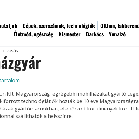
utatjuk
Gépek, szerszámok, technológiák
Otthon, lakberen
Életmód, egészség
Kismester
Barkács
Vonalzó
c olvasás
házgyár
tartalom
on Kft. Magyarország legrégebbi mobilházakat gyártó cége. 
 kiforrott technológiát ők hozták be 10 éve Magyarországra
házak gyártócsarnokban, ellenőrzött körülmények között ké
onnal szállíthatók a helyszínre.