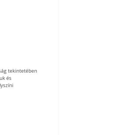
ság tekintetében 
uk és 
yszíni 