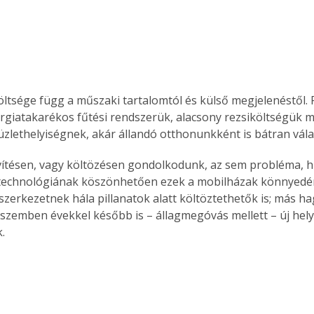
öltsége függ a műszaki tartalomtól és külső megjelenéstől. 
rgiatakarékos fűtési rendszerük, alacsony rezsiköltségük mi
üzlethelyiségnek, akár állandó otthonunkként is bátran vála
ítésen, vagy költözésen gondolkodunk, az sem probléma, hi
t technológiának köszönhetően ezek a mobilházak könnyedén
szerkezetnek hála pillanatok alatt költöztethetők is; más 
 szemben évekkel később is – állagmegóvás mellett – új hely
.