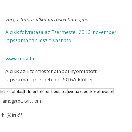
Varga Tamás alkalmazástechnológus
A cikk folytatása az Ezermester 2016. novemberi 
lapszámában lesz olvasható.
www.ursa.hu
A cikk az Ezermester alábbi nyomtatott 
lapszámában érhető el: 2016/október.
hőszigetelés
tetőtér
tetőtér-beépítés
üveggyapot
kőzetgyapot
Támogatott tartalom