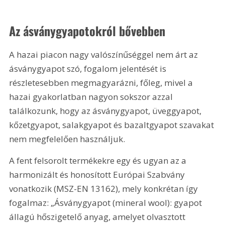
Az ásványgyapotokról bővebben
A hazai piacon nagy valószínűséggel nem árt az 
ásványgyapot szó, fogalom jelentését is 
részletesebben megmagyarázni, főleg, mivel a 
hazai gyakorlatban nagyon sokszor azzal 
találkozunk, hogy az ásványgyapot, üveggyapot, 
kőzetgyapot, salakgyapot és bazaltgyapot szavakat 
nem megfelelően használjuk.
A fent felsorolt termékekre egy és ugyan az a 
harmonizált és honosított Európai Szabvány 
vonatkozik (MSZ-EN 13162), mely konkrétan így 
fogalmaz: „Ásványgyapot (mineral wool): gyapot 
állagú hőszigetelő anyag, amelyet olvasztott 