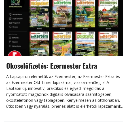
Okoselőfizetés: Ezermester Extra
A Laptapiron elérhetők az Ezermester, az Ezermester Extra és
az Ezermester Old Timer lapszámai, visszamenőleg is! A
Laptapir új, innovatív, praktikus és egyedi megoldás a
L
nyomtatott magazinok digitális olvasására számítógépen,
okostelefonon vagy táblagépen. Kényelmesen az otthonában,
útközben vagy nyaralás, pihenés alatt is elérhetők lapszámaink.
ú
Bárhol, bármikor, akár külföldön élve vagy dolgozva is
B
olvashatók az Ezermester lapszámai. A Laptapir kényelmes
megoldás, mert: – t