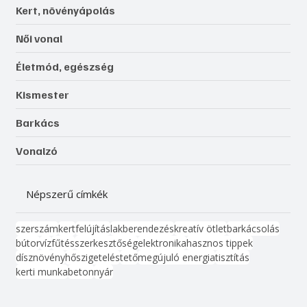
Kert, növényápolás
Női vonal
Életmód, egészség
Kismester
Barkács
Vonalzó
Népszerű címkék
szerszám
kert
felújítás
lakberendezés
kreatív ötlet
barkácsolás
bútor
víz
fűtés
szerkesztőség
elektronika
hasznos tippek
dísznövény
hőszigetelés
tető
megújuló energia
tisztítás
kerti munka
beton
nyár