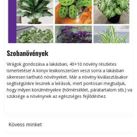
Szobanövények
Virágok gondozása a lakásban, 40+10 növény részletes
ismertetése! A könyv lexikonszerűen veszi sorra a lakásban
s
sikeresen tart­ha­tó növényeket. Már a növény kiválasztásakor
h
segítségünkre lesznek a leírások, mert pontosan megtudjuk,
k
hogy milyen körülményekre (hőmérséklet, páratartalom stb.) van
szüksége a növénynek az egészséges fejlődéshez.
t
Kövess minket