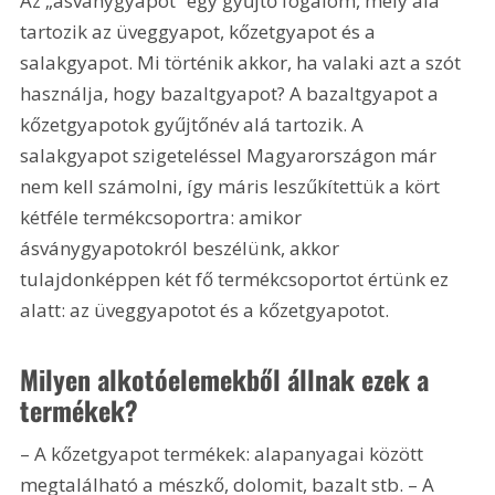
Az „ásványgyapot” egy gyűjtő fogalom, mely alá 
tartozik az üveggyapot, kőzetgyapot és a 
salakgyapot. Mi történik akkor, ha valaki azt a szót 
használja, hogy bazaltgyapot? A bazaltgyapot a 
kőzetgyapotok gyűjtőnév alá tartozik. A 
salakgyapot szigeteléssel Magyarországon már 
nem kell számolni, így máris leszűkítettük a kört 
kétféle termékcsoportra: amikor 
ásványgyapotokról beszélünk, akkor 
tulajdonképpen két fő termékcsoportot értünk ez 
alatt: az üveggyapotot és a kőzetgyapotot.
Milyen alkotóelemekből állnak ezek a 
termékek?
– A kőzetgyapot termékek: alapanyagai között 
megtalálható a mészkő, dolomit, bazalt stb. – A 