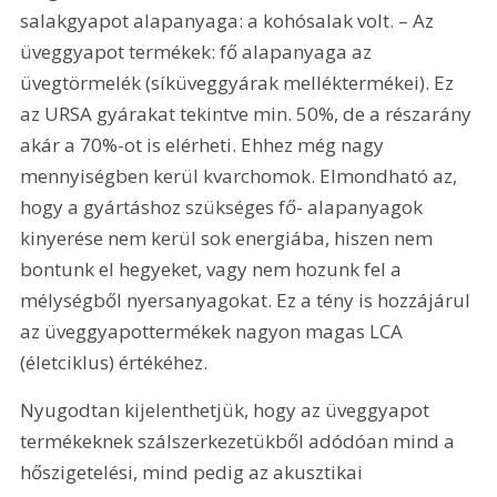
salakgyapot alapanyaga: a kohósalak volt. – Az 
üveggyapot termékek: fő alapanyaga az 
üvegtörmelék (síküveggyárak melléktermékei). Ez 
az URSA gyárakat tekintve min. 50%, de a részarány 
akár a 70%-ot is elérheti. Ehhez még nagy 
mennyiségben kerül kvarchomok. Elmondható az, 
hogy a gyártáshoz szükséges fő- alapanyagok 
kinyerése nem kerül sok energiába, hiszen nem 
bontunk el hegyeket, vagy nem hozunk fel a 
mélységből nyersanyagokat. Ez a tény is hozzájárul 
az üveggyapottermékek nagyon magas LCA 
(életciklus) értékéhez.
Nyugodtan kijelenthetjük, hogy az üveggyapot 
termékeknek szálszerkezetükből adódóan mind a 
hőszigetelési, mind pedig az akusztikai 