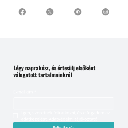
Légy naprakész, és értesülj elsőként
válogatott tartalmainkról
E-mail cím
*
Igen, szeretnék feliratkozni, és elfogadom az 
adatkezelést. 
Adatvédelmi tájékoztató
Feliratkozás