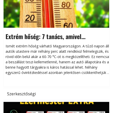
Extrém hőség: 7 tanács, amivel
megóvhatjuk autónkat a nyári károktól
Ismét extrém hőség várható Magyarországon. A tűző napon álló
autók utastere már néhány perc alatt rendkívül felmelegszik, és
rövid időn belül akár a 60-70 °C-ot is megközelítheti. Ez nemcsak
n
a beszállást teszi kellemetlenné, hanem az autó állapotára és a
benne hagyott tárgyakra is káros hatással lehet. Néhány
egyszerű óvintézkedéssel azonban jelentősen csökkenthetjük a
hőség káros hatásait.
l
Szerkesztőségi