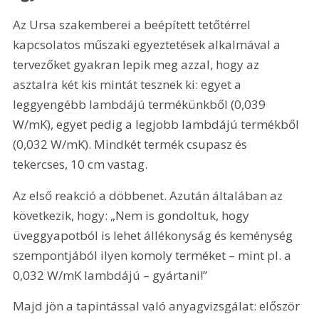
Az Ursa szakemberei a beépített tetőtérrel 
kapcsolatos műszaki egyeztetések alkalmával a 
tervezőket gyakran lepik meg azzal, hogy az 
asztalra két kis mintát tesznek ki: egyet a 
leggyengébb lambdájú termékünkből (0,039 
W/mK), egyet pedig a legjobb lambdájú termékből 
(0,032 W/mK). Mindkét termék csupasz és 
tekercses, 10 cm vastag.
Az első reakció a döbbenet. Azután általában az 
következik, hogy: „Nem is gondoltuk, hogy 
üveggyapotból is lehet állékonyság és keménység 
szempontjából ilyen komoly terméket – mint pl. a 
0,032 W/mK lambdájú – gyártani!”
Majd jön a tapintással való anyagvizsgálat: először 