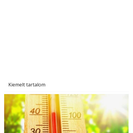
Tiszta homlokzat éveken át
Kiemelt tartalom