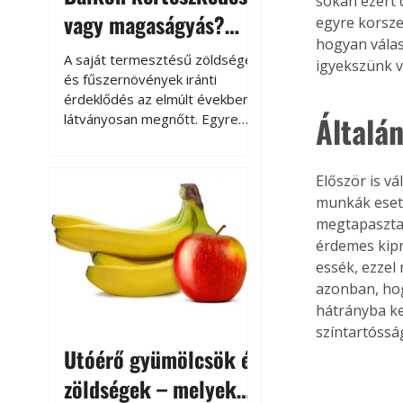
sokan ezért 
vagy magaságyás?
egyre korsze
hogyan válas
Helytakarékos
A saját termesztésű zöldségek
igyekszünk v
kertészkedés
és fűszernövények iránti
érdeklődés az elmúlt években
Általá
látványosan megnőtt. Egyre
többen szeretnék tudni, honnan
származik az élelmiszer az
asztalukra, miközben a
Először is v
kertészkedés sokak számára
munkák eseté
kikapcsolódást és feltöltődést
megtapasztal
is jelent.
érdemes kipr
essék, ezzel
azonban, hog
hátrányba ke
színtartóssá
Utóérő gyümölcsök és
zöldségek – melyek