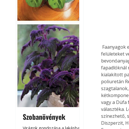
 Faanyagok esetében, belső térben, inkább a használat okozta kopások ellen kell a 
felületeket v
bevonóanyago
fapadlóknál 
kialakított p
poliuretán R
szagtalanok,
kétkomponens
vagy a Düfa 
választéka. 
Szobanövények
Virágoskert: k
színezhető, 
Diszperzit, 
teraszon, laká
Virágok gondozása a lakásban,