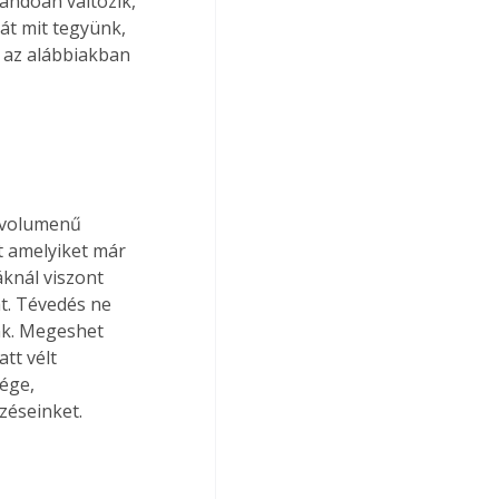
andóan változik, 
át mit tegyünk, 
 az alábbiakban 
b volumenű 
 amelyiket már 
knál viszont 
t. Tévedés ne 
nk. Megeshet 
tt vélt 
ége, 
zéseinket. 