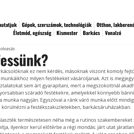
utatjuk
Gépek, szerszámok, technológiák
Otthon, lakberen
Életmód, egészség
Kismester
Barkács
Vonalzó
 olvasás
fessünk?
rkácsolóknak ez nem kérdés, másoknak viszont komoly fejtö
ó munkáikhoz milyen festékeket vásároljanak. Azt is megjeg
ztalatokat sem árt gyarapítani, mert a megszokottnál akadh
gyorsabban száradó festékekre, amelyekkel könnyebb bánni
 a munka nagyján. Egyszóval a ránk váró munka előtt mindig
 körülnézni a festékszaküzletekben, barkácsáruházakban.
laszték természetesen néha még a rutinos szakembereket i
ítja, ilyenkor kerül előtérbe a régi mondás: járt utat járatlané