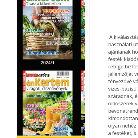
 A kiválasztást mindig az alapján döntsük el, hogy elsődlegesen milyen célra ajánlják a 
használati ut
ajánlanak ho
festék kiadós
rétege biztos
jellemzőjét 
tényezővé vá
vizes-bázisú
száradnak, é
oldószerek v
bevonatrends
kimondottan 
olyan nehéz 
a festéket, 