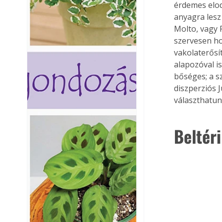
érdemes elod
anyagra lesz
Molto, vagy 
szervesen ho
vakolaterősí
alapozóval is
bőséges; a sz
diszperziós 
választhatun
Beltér