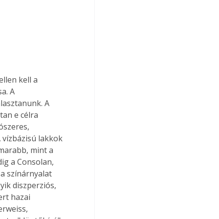
a. A 
lasztanunk. A 
an e célra 
ószeres, 
 vízbázisú lakkok 
marabb, mint a 
ig a Consolan, 
a színárnyalat 
ik diszperziós, 
rt hazai 
erweiss, 