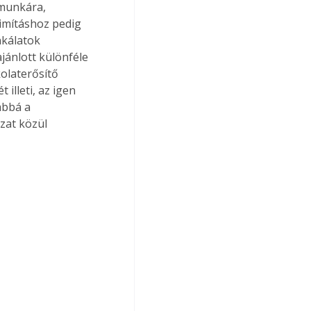
munkára, 
simításhoz pedig 
nkálatok 
jánlott különféle 
olaterősítő 
illeti, az igen 
ábbá a 
zat közül 