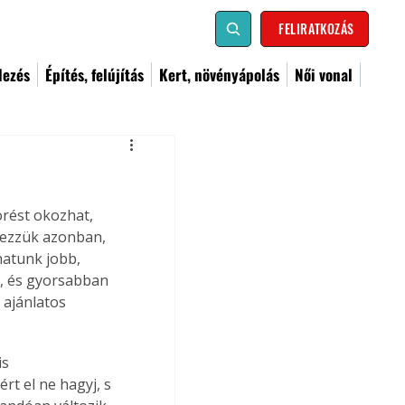
FELIRATKOZÁS
dezés
Építés, felújítás
Kert, növényápolás
Női vonal
rést okozhat, 
yezzük azonban, 
atunk jobb, 
, és gyorsabban 
 ajánlatos 
s 
rt el ne hagyj, s 