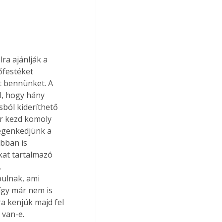
őfestéket 
t bennünket. A 
l, hogy hány 
sból kideríthető 
or kezd komoly 
egenkedjünk a 
bban is 
at tartalmazó 
 
ulnak, ami 
így már nem is 
a kenjük majd fel 
 van-e.