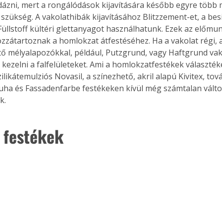
ázni, mert a rongálódások kijavítására később egyre több 
 szükség. A vakolathibák kijavításához Blitzzement-et, a be
Füllstoff kültéri glettanyagot használhatunk. Ezek az előmu
zzátartoznak a homlokzat átfestéséhez. Ha a vakolat régi, a
tő mélyalapozókkal, például, Putzgrund, vagy Haftgrund vak
 kezelni a falfelületeket. Ami a homlokzatfestékek választékét 
ilikátemulziós Novasil, a színezhető, akril alapú Kivitex, tov
Juha és Fassadenfarbe festékeken kívül még számtalan válto
k.
i festékek