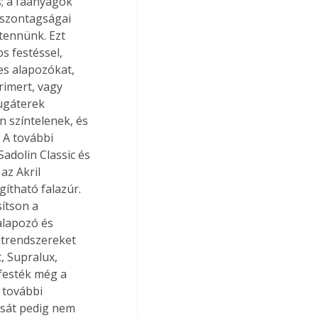
s; a faanyagok 
iszontagságai 
tennünk. Ezt 
s festéssel, 
es alapozókat, 
rimert, vagy 
lugáterek 
n színtelenek, és 
 A további 
adolin Classic és 
az Akril 
gítható falazúr. 
ítson a 
lapozó és 
atrendszereket 
, Supralux, 
festék még a 
 további 
tását pedig nem 