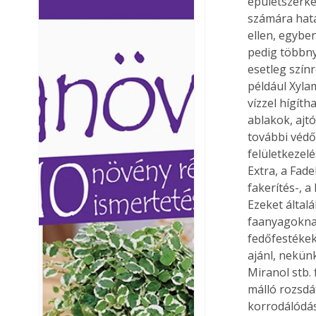
épületszerkez
Ezermester lapszámai. A
Ezermester lapszámai
számára hatá
Laptapir kényelmes megoldás,
Laptapir kényelmes 
ellen, egybe
mert: – t
mert: – t
pedig többny
esetleg szín
például Xyla
vízzel hígíth
ablakok, ajtó
további védő
felületkezelé
Extra, a Fad
fakerítés-, a
Ezeket által
faanyagoknak
fedőfestékek
ajánl, nekün
Miranol stb.
málló rozsdát
korrodálódás 