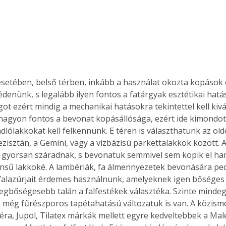
édenünk, s legalább ilyen fontos a fatárgyak esztétikai hatás
t ezért mindig a mechanikai hatásokra tekintettel kell kivá
nagyon fontos a bevonat kopásállósága, ezért ide kimondott
adlólakkokat kell felkennünk. E téren is választhatunk az old
ezisztán, a Gemini, vagy a vízbázisú parkettalakkok között. A
 gyorsan száradnak, s bevonatuk semmivel sem kopik el ha
ű lakkoké. A lambériák, fa álmennyezetek bevonására ped
falazúrjait érdemes használnunk, amelyeknek igen bőséges 
Legbőségesebb talán a falfestékek választéka. Szinte mindegy
ertben,
Gyógyító növények: a
s még fűrészporos tapétahatású változatuk is van. A közisme
Héra, Jupol, Tilatex márkák mellett egyre kedveltebbek a Mal
sban
természet kincsei az