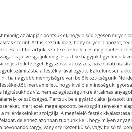
asítás szerint. Azt is nézzük meg, hogy milyen alapozót, fed
zzá. Ha ezt betartjuk, szinte csak kellemes meglepetés érhe
ságát is jól vizsgáljuk meg, és azt se hagyjuk figyelmen kívü
ít teljes fedettséget. Egyszóval az összes, használati utasítá
vegyük számításba a festék árával együtt. Ez különösen akk
lni, ha nagyobb mennyiségre van belőle szükségünk. Ne id
 festékektől, mert amellett, hogy kiváló a minőségük, gyorsa
s hígításukhoz víz, nem az egészségünkre ártalmas anyagok
alamelyike szükséges. Tartsuk be a gyártók által javasolt ún.
zereket, mert ezek megalapozott, bevizsgált tényeken alap
a mi érdekeinket szolgálja. A megfelelő festék kiválasztása 
feladat, de ehhez azonban tudnunk kell, hogy milyen anyagr
s a bevonandó tárgy, vagy szerkezet külső, vagy belső térben