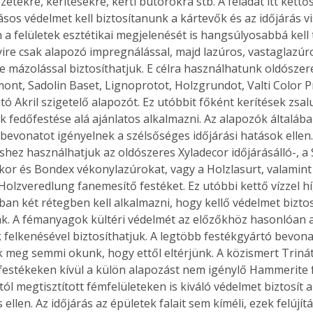
etekre, kerítésekre, kerti bútorokra stb. A feladat itt kettő
. A
sos védelmet kell biztosítanunk a kártevők és az időjárás v
megoldás,
n a felületek esztétikai megjelenését is hangsúlyosabbá kell 
ire csak alapozó impregnálással, majd lazúros, vastaglazúro
re mázolással biztosíthatjuk. E célra használhatunk oldószer
mont, Sadolin Baset, Lignoprotot, Holzgrundot, Valti Color P
ató Akril szigetelő alapozót. Ez utóbbit főként kerítések zsa
k fedőfestése alá ajánlatos alkalmazni. Az alapozók általába
bevonatot igényelnek a szélsőséges időjárási hatások ellen.
shez használhatjuk az oldószeres Xyladecor időjárásálló-, a S
ekor és Bondex vékonylazúrokat, vagy a Holzlasurt, valamint 
 Holzveredlung fanemesítő festéket. Ez utóbbi kettő vízzel hí
ában két rétegben kell alkalmazni, hogy kellő védelmet biztos
. A fémanyagok kültéri védelmét az előzőkhöz hasonlóan a
 felkenésével biztosíthatjuk. A legtöbb festékgyártó bevon
k meg semmi okunk, hogy ettől eltérjünk. A közismert Trinát
 festékeken kívül a külön alapozást nem igénylő Hammerite 
ól megtisztított fémfelületeken is kiváló védelmet biztosít a
ellen. Az időjárás az épületek falait sem kíméli, ezek felújí