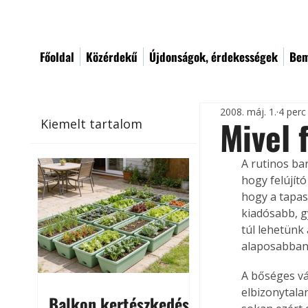
Főoldal
Közérdekű
Újdonságok, érdekességek
Bem
2008. máj. 1.
4 perc
Mivel 
Kiemelt tartalom
A rutinos ba
hogy felújít
hogy a tapas
kiadósabb, 
túl lehetünk
alaposabban
A bőséges vá
elbizonytalan
Balkon kertészkedés