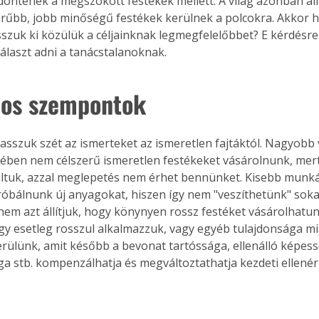
döntenek a megszokott festékek mellett. A világ azonban áll
rűbb, jobb minőségű festékek kerülnek a polcokra. Akkor h
szuk ki közülük a céljainknak legmegfelelőbbet? E kérdésre
álaszt adni a tanácstalanoknak.
nos szempontok
álasszuk szét az ismerteket az ismeretlen fajtáktól. Nagyob
ben nem célszerű ismeretlen festékeket vásárolnunk, mert
tuk, azzal meglepetés nem érhet bennünket. Kisebb munká
óbálnunk új anyagokat, hiszen így nem "veszíthetünk" soka
 nem azt állítjuk, hogy könynyen rossz festéket vásárolhatu
y esetleg rosszul alkalmazzuk, vagy egyéb tulajdonsága mia
rülünk, amit később a bevonat tartóssága, ellenálló képess
ga stb. kompenzálhatja és megváltoztathatja kezdeti ellenér