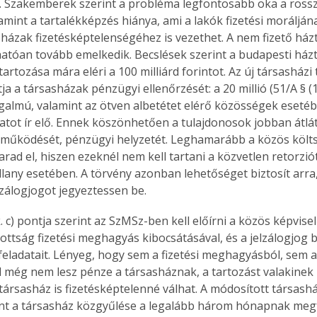
. Szakemberek szerint a probléma legfontosabb oka a ross
lamint a tartalékképzés hiánya, ami a lakók fizetési morálján
sházak fizetésképtelenségéhez is vezethet. A nem fizető ház
atóan tovább emelkedik. Becslések szerint a budapesti ház
artozása mára eléri a 100 milliárd forintot. Az új társasház
tja a társasházak pénzügyi ellenőrzését: a 20 millió (51/A § (1
almú, valamint az ötven albetétet elérő közösségek esetéb
atot ír elő. Ennek köszönhetően a tulajdonosok jobban átlá
működését, pénzügyi helyzetét. Leghamarább a közös költsé
rad el, hiszen ezeknél nem kell tartani a közvetlen retorziót
illany esetében. A törvény azonban lehetőséget biztosít arra
lzálogjogot jegyeztessen be.
k. c) pontja szerint az SzMSz-ben kell előírni a közös képviselő
zottság fizetési meghagyás kibocsátásával, és a jelzálogjog 
feladatait. Lényeg, hogy sem a fizetési meghagyásból, sem a 
még nem lesz pénze a társasháznak, a tartozást valakinek ki 
társasház is fizetésképtelenné válhat. A módosított társashá
rint a társasház közgyűlése a legalább három hónapnak meg