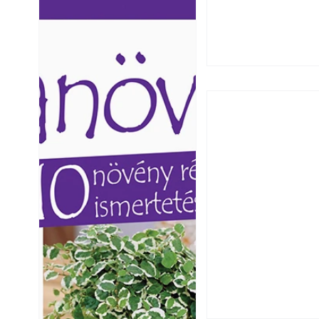
Ezermester lapszámai. A
Ezermester lapszámai
Laptapir kényelmes megoldás,
Laptapir kényelmes 
mert: – t
mert: – t
Extrém hőség: 7 
autónkat a nyári 