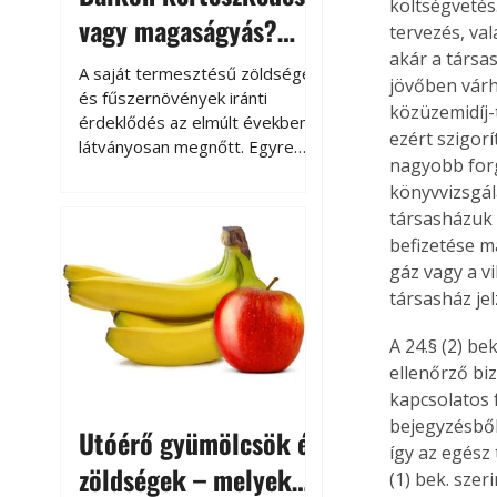
költségvetés
vagy magaságyás?
tervezés, va
Helytakarékos
akár a társa
A saját termesztésű zöldségek
jövőben várh
kertészkedés
és fűszernövények iránti
közüzemidíj-t
érdeklődés az elmúlt években
ezért szigorí
látványosan megnőtt. Egyre
nagyobb forg
többen szeretnék tudni, honnan
könyvvizsgál
származik az élelmiszer az
társasházuk 
asztalukra, miközben a
kertészkedés sokak számára
befizetése ma
kikapcsolódást és feltöltődést
gáz vagy a v
is jelent.
társasház je
A 24.§ (2) be
ellenőrző bi
kapcsolatos 
bejegyzésből 
Utóérő gyümölcsök és
így az egész 
zöldségek – melyek
(1) bek. sze