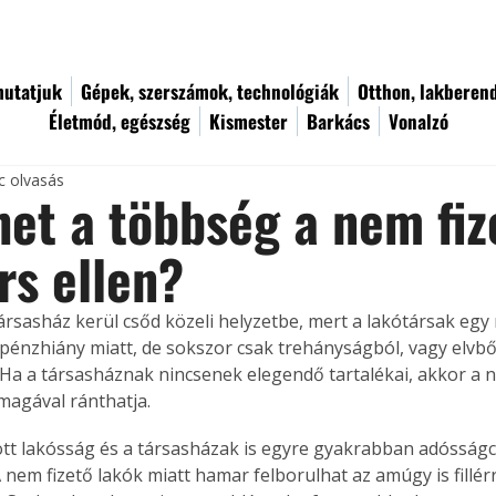
utatjuk
Gépek, szerszámok, technológiák
Otthon, lakberen
Életmód, egészség
Kismester
Barkács
Vonalzó
c olvasás
het a többség a nem fiz
rs ellen?
rsasház kerül csőd közeli helyzetbe, mert a lakótársak egy r
énzhiány miatt, de sokszor csak trehányságból, vagy elvből 
 Ha a társasháznak nincsenek elegendő tartalékai, akkor a n
 magával ránthatja.
tt lakósság és a társasházak is egyre gyakrabban adósság
 nem fizető lakók miatt hamar felborulhat az amúgy is fillér