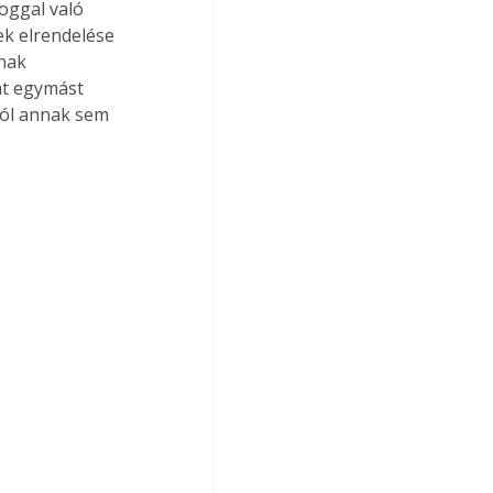
oggal való 
ek elrendelése 
nak 
at egymást 
lól annak sem 