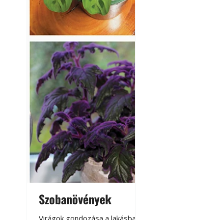
Szobanövények
Virágoskert: k
teraszon, laká
Virágok gondozása a lakásban,