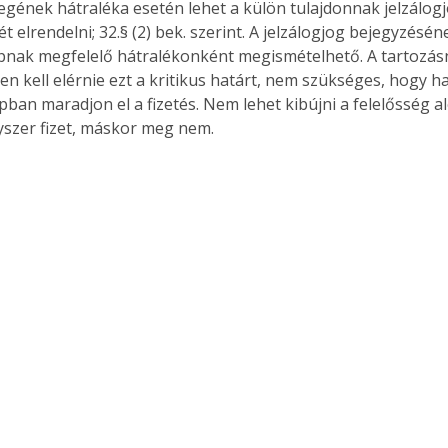
egének hátraléka esetén lehet a külön tulajdonnak jelzálogj
 elrendelni; 32.§ (2) bek. szerint. A jelzálogjog bejegyzésén
nak megfelelő hátralékonként megismételhető. A tartozás
n kell elérnie ezt a kritikus határt, nem szükséges, hogy h
ban maradjon el a fizetés. Nem lehet kibújni a felelősség a
gyszer fizet, máskor meg nem.