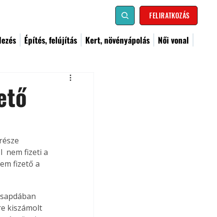
FELIRATKOZÁS
dezés
Építés, felújítás
Kert, növényápolás
Női vonal
ető
észe  
 nem fizeti a 
em fizető a 
csapdában 
re kiszámolt 