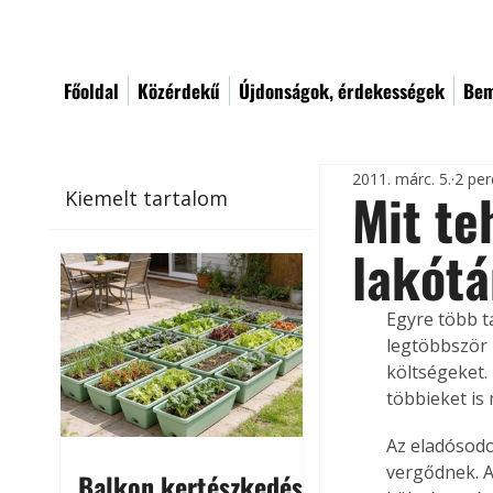
Főoldal
Közérdekű
Újdonságok, érdekességek
Bem
2011. márc. 5.
2 per
Mit te
Kiemelt tartalom
lakótá
Egyre több tá
legtöbbször p
költségeket.
többieket is
Az eladósodo
vergődnek. A
Balkon kertészkedés