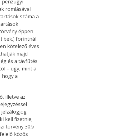
z pénzügyi 
ak romlásával 
tartások száma a 
tartások 
i törvény éppen 
) bek.) forintnál 
en kötelező éves 
thatják majd 
g és a távfűtés 
ól – úgy, mint a 
, hogy a 
, illetve az 
bejegyzéssel 
jelzálogjog 
kell fizetnie, 
zi törvény 30.§ 
felelő közös 