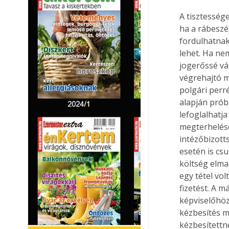
A tisztesség
ha a rábeszé
fordulhatnak
lehet. Ha ne
jogerőssé vál
végrehajtó m
polgári perré
alapján prób
lefoglalhatj
megterhelésér
intézőbizotts
esetén is cs
költség elma
egy tétel vol
fizetést. A m
képviselőhöz 
kézbesítés 
kézbesítettne