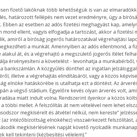
esen fizető lakóknak több lehetőségük is van az elmaradókk
lés, határozott fellépés nem vezet eredményre, úgy a bírós
. Ebben az esetben az adós fizetési meghagyást kap, amelyr
m mond ellent, vagyis elfogadja a tartozást, akkor a fizetés
ik, amiről a bíróság jogerős határozatával végrehajtási lapot á
egkezdheti a munkát. Amennyiben az adós ellentmond, a fi
 alakul át, és a végrehajtó a megszülető jogerős ítélet felh
álja érvényesíteni a követelést - levonhatja a munkabérből, 
a a bankszámlán. A közgyűlés dönthet az ingatlan jelzáloggal
ől, illetve a végrehajtás elindításáról, vagy a közös képviselő
ág elnöke hatáskörébe is utalhatja ezt a döntést. Az árverés
upán a végső stádium. Egyelőre kevés olyan árverés volt, am
radása miatt indult volna. Rendszerint ilyenkor a közös köl
t a többi mellet. A felszólítás át nem vételével nem lehet elsz
ásodszor megkísérelt és átvétel nélkül, nem kereste” jelzéss
(az intézőbizottság elnökéhez) visszaérkezett felszólítást, 
második megkísérlésének napját követő nyolcadik munkana
k kell tekinteni (kézbesítési vélelem).”