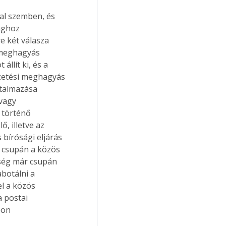
al szemben, és 
ághoz 
e két válasza 
i meghagyás 
llít ki, és a 
zetési meghagyás 
atalmazása 
vagy 
 történő 
, illetve az 
 bírósági eljárás 
i csupán a közös 
tség már csupán 
abotálni a 
el a közös 
a postai 
pon 