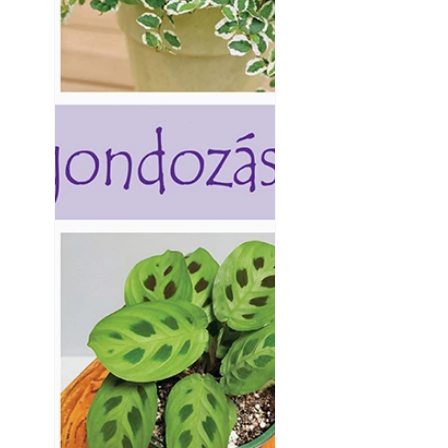
Napégés kezelése 
nap ért?