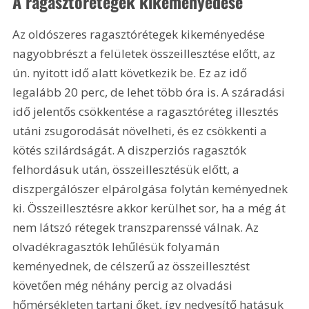
A ragasztórétegek kikeményedése
Az oldószeres ragasztórétegek kikeményedése 
nagyobbrészt a felületek összeillesztése előtt, az 
ún. nyitott idő alatt következik be. Ez az idő 
legalább 20 perc, de lehet több óra is. A száradási 
idő jelentős csökkentése a ragasztóréteg illesztés 
utáni zsugorodását növelheti, és ez csökkenti a 
kötés szilárdságát. A diszperziós ragasztók 
felhordásuk után, összeillesztésük előtt, a 
diszpergálószer elpárolgása folytán keményednek 
ki. Összeillesztésre akkor kerülhet sor, ha a még át 
nem látszó rétegek transzparenssé válnak. Az 
olvadékragasztók lehűlésük folyamán 
keményednek, de célszerű az összeillesztést 
követően még néhány percig az olvadási 
hőmérsékleten tartani őket, így nedvesítő hatásuk 