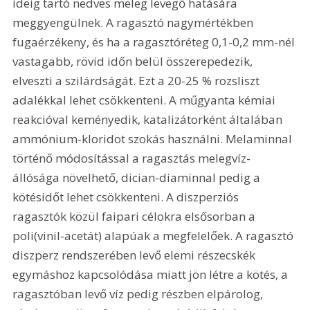
ideig tartó nedves meleg levegő hatására 
meggyengülnek. A ragasztó nagymértékben 
fugaérzékeny, és ha a ragasztóréteg 0,1-0,2 mm-nél 
vastagabb, rövid időn belül összerepedezik, 
elveszti a szilárdságát. Ezt a 20-25 % rozsliszt 
adalékkal lehet csökkenteni. A műgyanta kémiai 
reakcióval keményedik, katalizátorként általában 
ammónium-kloridot szokás használni. Melaminnal 
történő módosítással a ragasztás melegvíz-
állósága növelhető, dician-diaminnal pedig a 
kötésidőt lehet csökkenteni. A diszperziós 
ragasztók közül faipari célokra elsősorban a 
poli(vinil-acetát) alapúak a megfelelőek. A ragasztó 
diszperz rendszerében levő elemi részecskék 
egymáshoz kapcsolódása miatt jön létre a kötés, a 
ragasztóban levő víz pedig részben elpárolog, 