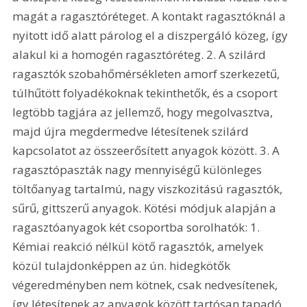
magát a ragasztóréteget. A kontakt ragasztóknál a 
nyitott idő alatt párolog el a diszpergáló közeg, így 
alakul ki a homogén ragasztóréteg. 2. A szilárd 
ragasztók szobahőmérsékleten amorf szerkezetű, 
túlhűtött folyadékoknak tekinthetők, és a csoport 
legtöbb tagjára az jellemző, hogy megolvasztva, 
majd újra megdermedve létesítenek szilárd 
kapcsolatot az összeerősített anyagok között. 3. A 
ragasztópaszták nagy mennyiségű különleges 
töltőanyag tartalmú, nagy viszkozitású ragasztók, 
sűrű, gittszerű anyagok. Kötési módjuk alapján a 
ragasztóanyagok két csoportba sorolhatók: 1. 
Kémiai reakció nélkül kötő ragasztók, amelyek 
közül tulajdonképpen az ún. hidegkötők 
végeredményben nem kötnek, csak nedvesítenek, 
így létesítenek az anyagok között tartósan tapadó 