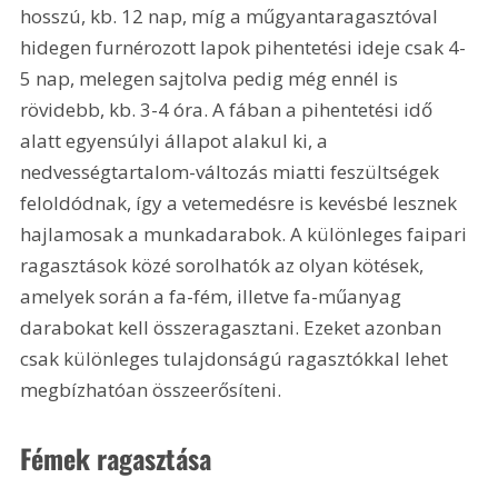
hosszú, kb. 12 nap, míg a műgyantaragasztóval 
hidegen furnérozott lapok pihentetési ideje csak 4-
5 nap, melegen sajtolva pedig még ennél is 
rövidebb, kb. 3-4 óra. A fában a pihentetési idő 
alatt egyensúlyi állapot alakul ki, a 
nedvességtartalom-változás miatti feszültségek 
feloldódnak, így a vetemedésre is kevésbé lesznek 
hajlamosak a munkadarabok. A különleges faipari 
ragasztások közé sorolhatók az olyan kötések, 
amelyek során a fa-fém, illetve fa-műanyag 
darabokat kell összeragasztani. Ezeket azonban 
csak különleges tulajdonságú ragasztókkal lehet 
megbízhatóan összeerősíteni. 
Fémek ragasztása