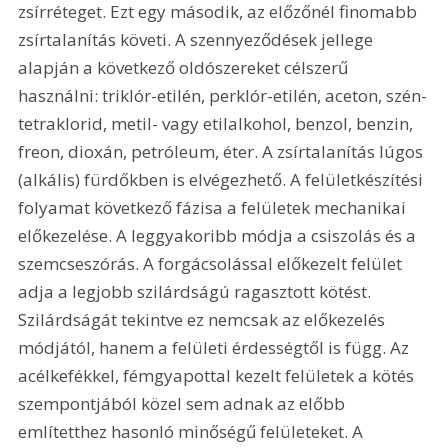
zsírréteget. Ezt egy második, az előzőnél finomabb 
zsírtalanítás követi. A szennyeződések jellege 
alapján a következő oldószereket célszerű 
használni: triklór-etilén, perklór-etilén, aceton, szén-
tetraklorid, metil- vagy etilalkohol, benzol, benzin, 
freon, dioxán, petróleum, éter. A zsírtalanítás lúgos 
(alkális) fürdőkben is elvégezhető. A felületkészítési 
folyamat következő fázisa a felületek mechanikai 
előkezelése. A leggyakoribb módja a csiszolás és a 
szemcseszórás. A forgácsolással előkezelt felület 
adja a legjobb szilárdságú ragasztott kötést. 
Szilárdságát tekintve ez nemcsak az előkezelés 
módjától, hanem a felületi érdességtől is függ. Az 
acélkefékkel, fémgyapottal kezelt felületek a kötés 
szempontjából közel sem adnak az előbb 
említetthez hasonló minőségű felületeket. A 