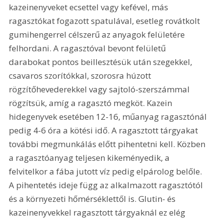
kazeinenyveket ecsettel vagy kefével, más 
ragasztókat fogazott spatulával, esetleg rovátkolt 
gumihengerrel célszerű az anyagok felületére 
felhordani. A ragasztóval bevont felületű 
darabokat pontos beillesztésük után szegekkel, 
csavaros szorítókkal, szorosra húzott 
rögzítőhevederekkel vagy sajtoló-szerszámmal 
rögzítsük, amíg a ragasztó megköt. Kazein 
hidegenyvek esetében 12-16, műanyag ragasztónál 
pedig 4-6 óra a kötési idő. A ragasztott tárgyakat 
további megmunkálás előtt pihentetni kell. Közben 
a ragasztóanyag teljesen kikeményedik, a 
felvitelkor a fába jutott víz pedig elpárolog belőle. 
A pihentetés ideje függ az alkalmazott ragasztótól 
és a környezeti hőmérséklettől is. Glutin- és 
kazeinenyvekkel ragasztott tárgyaknál ez elég 