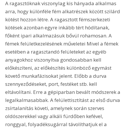
A ragasztóknak viszonylag kis hányada alkalmas 
arra, hogy különféle fém alkatrészek között szilárd 
kötést hozzon létre. A ragasztott fémszerkezeti 
kötések azonban egyre inkább tért hódítanak, 
főként ipari alkalmazásuk bővül rohamosan. A 
fémek felületkezelésének műveletei Mivel a fémek 
esetében a ragasztandó felületeket az egyéb 
anyagokhoz viszonyítva gondosabban kell 
előkészíteni, az előkészítés különböző egymást 
követő munkafázisokat jelent. Előbb a durva 
szennyeződéseket, port, festéket stb. kell 
eltávolítani. Erre a gépiparban bevált módszerek a 
legalkalmasabbak. A felülettisztítást az első durva 
zsírtalanítás követi, amelynek során szerves 
oldószerekkel vagy alkáli fürdőben kefével, 
ronggyal, folyadéksugárral távolíthatjuk el a 