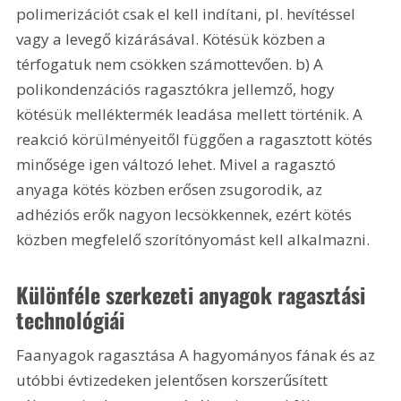
polimerizációt csak el kell indítani, pl. hevítéssel 
vagy a levegő kizárásával. Kötésük közben a 
térfogatuk nem csökken számottevően. b) A 
polikondenzációs ragasztókra jellemző, hogy 
kötésük melléktermék leadása mellett történik. A 
reakció körülményeitől függően a ragasztott kötés 
minősége igen változó lehet. Mivel a ragasztó 
anyaga kötés közben erősen zsugorodik, az 
adhéziós erők nagyon lecsökkennek, ezért kötés 
közben megfelelő szorítónyomást kell alkalmazni. 
Különféle szerkezeti anyagok ragasztási 
technológiái
Faanyagok ragasztása A hagyományos fának és az 
utóbbi évtizedeken jelentősen korszerűsített 