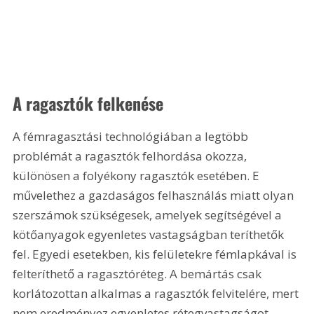
A ragasztók felkenése
A fémragasztási technológiában a legtöbb 
problémát a ragasztók felhordása okozza, 
különösen a folyékony ragasztók esetében. E 
művelethez a gazdaságos felhasználás miatt olyan 
szerszámok szükségesek, amelyek segítségével a 
kötőanyagok egyenletes vastagságban teríthetők 
fel. Egyedi esetekben, kis felületekre fémlapkával is 
felteríthető a ragasztóréteg. A bemártás csak 
korlátozottan alkalmas a ragasztók felvitelére, mert 
nem eredményez egyenletes rétegvastagságot. 