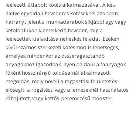
leélezett, átlapolt kötés alkalmazásával. A két- 
illetve egyoldali hevederes kötéseknél azonban 
hátrányt jelent a munkadarabok síkjából egy vagy 
kétoldalukon kiemelkedő heveder, míg a 
leélezettek kialakítása nehézkes feladat. Ezeken 
kívül számos szerkezeti kötésmód is lehetséges, 
amelyek mindenkor az összeragasztandó 
anyagokhoz igazodnak. Ilyen például a faanyagok 
főként hosszirányú toldásainál alkalmazott 
megoldás, mely növeli a ragasztási felületet és 
elősegíti a rögzítést, vagy a lemezeknél használatos 
ráhajlított, vagy kettős-peremezésű módszer. 