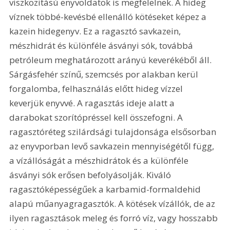
viszkozitású enyvoldatok is megfelelnek. A hideg 
víznek többé-kevésbé ellenálló kötéseket képez a 
kazein hidegenyv. Ez a ragasztó savkazein, 
mészhidrát és különféle ásványi sók, továbbá 
petróleum meghatározott arányú keverékéből áll. 
Sárgásfehér színű, szemcsés por alakban kerül 
forgalomba, felhasználás előtt hideg vízzel 
keverjük enyvvé. A ragasztás ideje alatt a 
darabokat szorítópréssel kell összefogni. A 
ragasztóréteg szilárdsági tulajdonsága elsősorban 
az enyvporban levő savkazein mennyiségétől függ, 
a vízállóságát a mészhidrátok és a különféle 
ásványi sók erősen befolyásolják. Kiváló 
ragasztóképességűek a karbamid-formaldehid 
alapú műanyagragasztók. A kötések vízállók, de az 
ilyen ragasztások meleg és forró víz, vagy hosszabb 