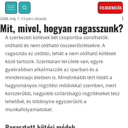
FELIRATKOZÁS
2008. máj. 1.
13 perc olvasás
Mit, mivel, hogyan ragasszunk?
A szerkezeti kötések két csoportba sorolhatók: 
oldható és nem oldható összeerősítésekre. A 
ragasztás ez utóbbi, tehát a nem oldható kötések 
közé tartozik. Számtalan területe van, egyre 
gyakrabban alkalmazzák az iparban és a 
mindennapi életben is. Mindinkább tért hódít a 
hagyományos rögzítési módokkal szemben, mert 
korszerűbb, nagyobb szilárdságú rögzítéseket tesz 
lehetővé, és többnyire egyszerűsíti a 
munkafolyamatokat. 
Ragasztott kötési módok