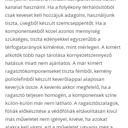
kanalat használni. Ha a folyékony térhálósítóból 
csak keveset kell hozzájuk adagolni, használjunk 
tiszta, üvegből készült szemcseppentőt. Ha a 
komponensekből közel azonos mennyiség 
szükséges, tiszta edényekkel egyszerűbb a 
térfogatarányok kimérése, mint mérlegen. A kimért 
alkotók több napi tárolása környezetszennyező 
hatásuk miatt nem ajánlatos. A már kimért 
ragasztókomponenseket tiszta fémből, kemény 
poliolefinből készült keverőlappal alaposan 
keverjük össze. A keverés akkor megfelelő, ha a 
ragasztó teljesen homogén, a komponensek színe 
külön-külön már nem látható. A ragasztószalagok, 
fóliák előkészítése a védőfóliák eltávolításán kívül 
más műveletet nem igényel, kivéve, ha azokat 
alakra kell vágni, ezt a műveletet ugyanis még a 