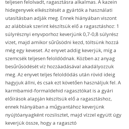
teljesen felolvadt, ragasztásra alkalmas. A kazein 
hidegenyvek elkészítését a gyártók a használati 
utasításban adják meg. Ennek hiányában viszont 
az alábbiak szerint készítsük elő a ragasztáshoz: 1 
súlyrésznyi enyvporhoz keverjünk 0,7-0,8 súlyrész 
vizet, majd amikor sűrűsödni kezd, töltsünk hozzá 
még egy keveset. Az enyvet addig keverjük, míg a 
szemcsék teljesen feloldódnak. Közben az anyag 
besűrűsödését víz hozzáadásával akadályozzuk 
meg. Az enyvet teljes feloldódás után rövid ideig 
hagyjuk állni, és csak ezt követően használjuk fel. A 
karmbamid-formaldehid ragasztókat is a gyári 
előírások alapján készítsük elő a ragasztáshoz, 
ennek hiányában a műgyantához keverjünk 
nyújtóanyagként rozslisztet, majd vízzel együtt úgy 
keverjük össze, hogy a ragasztó 