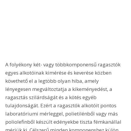
A folyékony két- vagy többkomponensű ragasztók 
egyes alkotóinak kimérése és keverése közben 
követhető el a legtöbb olyan hiba, amely 
lényegesen megváltoztatja a kikeményedést, a 
ragasztás szilárdságát és a kötés egyéb 
tulajdonságát. Ezért a ragasztók alkotóit pontos 
laboratóriumi mérleggel, polietilénből vagy más 
poliolefinből készült edényekbe tiszta fémkanállal 
mérjük ki. Célszerű minden komponenshez külön 