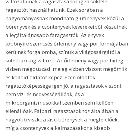
változatainak a ragasztásához igen sokféle 
ragasztót használhatunk. Ezek sorában a 
hagyományosnak mondható glutinenyvek közül a 
bőrenyvek és a csontenyvek keverékeiből készülnek 
a legáltalánosabb faragasztók. Az enyvek 
többnyire szemcsés őrlemény vagy por formájában 
kerülnek forgalomba, színük a világossárgától a 
sötétbarnáig változó. Az őrlemény vagy por hideg 
vízben megduzzad, meleg vízben viszont megömlik 
és kolloid oldatot képez. Ezen oldatok 
ragasztóképessége igen jó, a ragasztások viszont 
nem víz- és nedvességállóak, és a 
mikroorganizmusokkal szemben sem kellően 
ellenállóak. Faipari ragasztásokhoz általában a 
nagyobb viszkozitású bőrenyvek a megfelelőek, 
míg a csontenyvek alkalmazásakor a kisebb 