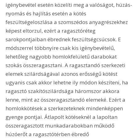
igénybevétel esetén közelíti meg a valóságot, húzás-
nyomás és hajlítás esetén a kötés 
feszültségeloszlása a szomszédos anyagrészekhez 
képest eltorzul, ezért a ragasztóréteg 
sarokpontjaiban ébrednek feszültségcsúcsok. E 
módszerrel többnyire csak kis igénybevételű, 
lehetőleg nagyobb homlokfelületű darabokat 
szokás összeragasztani. A ragasztandó szerkezeti 
elemek szilárdságával azonos erősségű kötést 
ugyanis csak akkor lehetne ily módon készíteni, ha 
ragasztó szakítószilárdsága háromszor akkora 
lenne, mint az összeragasztandó elemeké. Ezért a 
homlokkötések a szerkezeteknek mindenképpen 
gyenge pontjai. Átlapolt kötéseknél a lapoltan 
összeragasztott munkadarabokban működő 
húzóerőt a ragasztótérben ébredő 