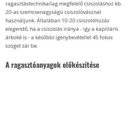
ragasztástechnikailag megfelelő csiszoláshoz kb. 
20-as szemcsenagyságú csiszolóvásznat 
használjunk. Általában 10-20 csiszolóhúzás 
elegendő, ha a csiszolás iránya - így a kapilláris 
árkoké is - a későbbi igénybevétellel 45 fokos 
szöget zár be. 
A ragasztóanyagok előkészítése