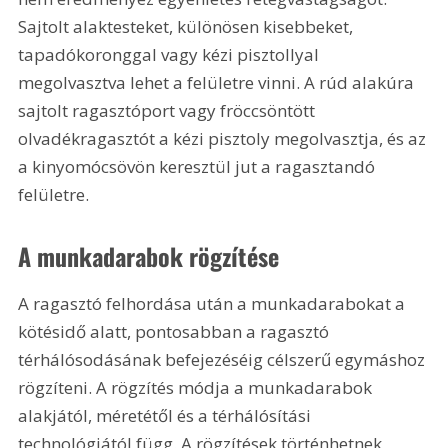
Sajtolt alaktesteket, különösen kisebbeket, 
tapadókoronggal vagy kézi pisztollyal 
megolvasztva lehet a felületre vinni. A rúd alakúra 
sajtolt ragasztóport vagy fröccsöntött 
olvadékragasztót a kézi pisztoly megolvasztja, és az 
a kinyomócsövön keresztül jut a ragasztandó 
felületre. 
A munkadarabok rögzítése
A ragasztó felhordása után a munkadarabokat a 
kötésidő alatt, pontosabban a ragasztó 
térhálósodásának befejezéséig célszerű egymáshoz 
rögzíteni. A rögzítés módja a munkadarabok 
alakjától, méretétől és a térhálósítási 
technológiától függ. A rögzítések történhetnek 