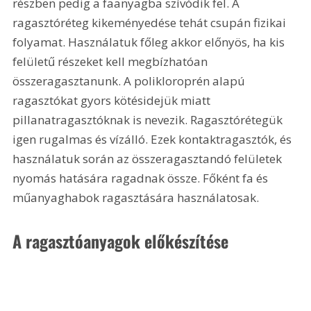
részben pedig a faanyagba szívódik fel. A 
ragasztóréteg kikeményedése tehát csupán fizikai 
folyamat. Használatuk főleg akkor előnyös, ha kis 
felületű részeket kell megbízhatóan 
összeragasztanunk. A polikloroprén alapú 
ragasztókat gyors kötésidejük miatt 
pillanatragasztóknak is nevezik. Ragasztórétegük 
igen rugalmas és vízálló. Ezek kontaktragasztók, és 
használatuk során az összeragasztandó felületek 
nyomás hatására ragadnak össze. Főként fa és 
műanyaghabok ragasztására használatosak. 
A ragasztóanyagok előkészítése