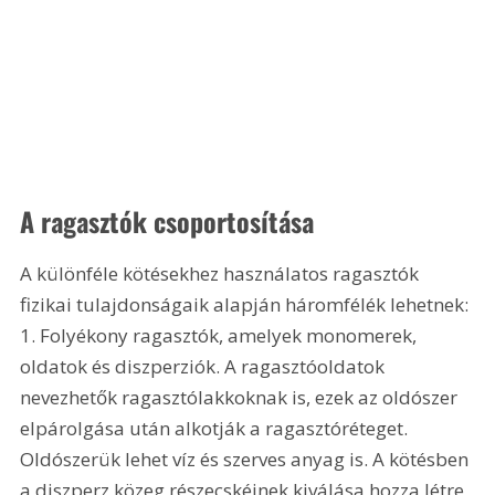
A ragasztók csoportosítása
A különféle kötésekhez használatos ragasztók 
fizikai tulajdonságaik alapján háromfélék lehetnek: 
1. Folyékony ragasztók, amelyek monomerek, 
oldatok és diszperziók. A ragasztóoldatok 
nevezhetők ragasztólakkoknak is, ezek az oldószer 
elpárolgása után alkotják a ragasztóréteget. 
Oldószerük lehet víz és szerves anyag is. A kötésben 
a diszperz közeg részecskéinek kiválása hozza létre 