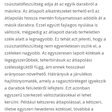
csúsztatófeszültség adja át az egyik darabról a 
másikra. Az átlapolt alkatrészeket terhelő erő az 
átlapolás hossza mentén folyamatosan adódik át a 
másik darabra. Ezzel együtt fajlagos nyúlása is 
változik, mégpedig az átlapolt darab terheletlen 
széle alatt a legnagyobb. Ez tehát azt jelenti, hogy a 
csúsztatófeszültség nem egyenletesen oszlik el, a 
széleken nagyobb. Az egyszeresen lapolt kötések a 
legegyszerűbbek, teherbírásuk az átlapolási 
szélességüktől függ, ám ennek hosszával 
arányosan növelhető. Hátrányuk a járulékos 
hajlítónyomaték, amely a ragasztóréteget igyekszik 
a darabok felületéről lefejteni. Ezt azonban 
egyszerű szerkezeti változtatásokkal el lehet 
kerülni. Például kétszeres átlapolással, a kétszeri, 
illetve egyszeri hevederes kötéssel, továbbá a 