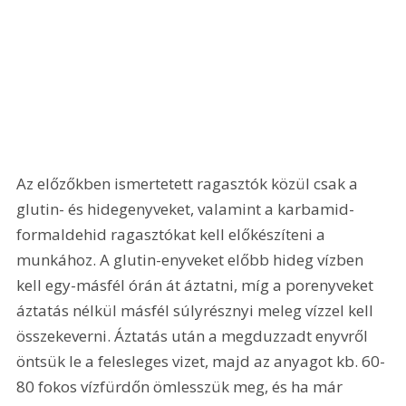
Az előzőkben ismertetett ragasztók közül csak a 
glutin- és hidegenyveket, valamint a karbamid-
formaldehid ragasztókat kell előkészíteni a 
munkához. A glutin-enyveket előbb hideg vízben 
kell egy-másfél órán át áztatni, míg a porenyveket 
áztatás nélkül másfél súlyrésznyi meleg vízzel kell 
összekeverni. Áztatás után a megduzzadt enyvről 
öntsük le a felesleges vizet, majd az anyagot kb. 60-
80 fokos vízfürdőn ömlesszük meg, és ha már 