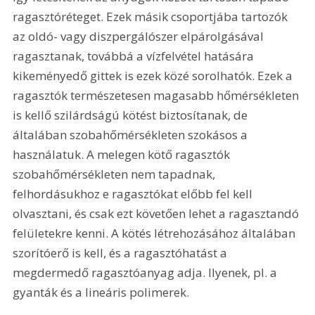
ragasztóréteget. Ezek másik csoportjába tartozók 
az oldó- vagy diszpergálószer elpárolgásával 
ragasztanak, továbbá a vízfelvétel hatására 
kikeményedő gittek is ezek közé sorolhatók. Ezek a 
ragasztók természetesen magasabb hőmérsékleten 
is kellő szilárdságú kötést biztosítanak, de 
általában szobahőmérsékleten szokásos a 
használatuk. A melegen kötő ragasztók 
szobahőmérsékleten nem tapadnak, 
felhordásukhoz e ragasztókat előbb fel kell 
olvasztani, és csak ezt követően lehet a ragasztandó 
felületekre kenni. A kötés létrehozásához általában 
szorítóerő is kell, és a ragasztóhatást a 
megdermedő ragasztóanyag adja. Ilyenek, pl. a 
gyanták és a lineáris polimerek. 