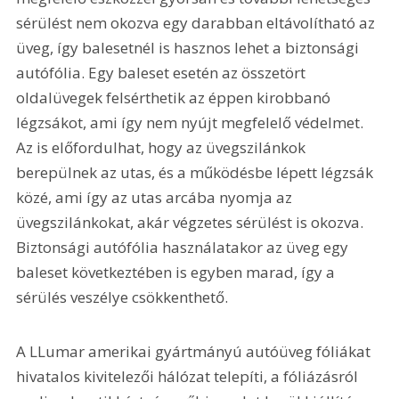
sérülést nem okozva egy darabban eltávolítható az 
üveg, így balesetnél is hasznos lehet a biztonsági 
autófólia. Egy baleset esetén az összetört 
oldalüvegek felsérthetik az éppen kirobbanó 
légzsákot, ami így nem nyújt megfelelő védelmet. 
Az is előfordulhat, hogy az üvegszilánkok 
berepülnek az utas, és a működésbe lépett légzsák 
közé, ami így az utas arcába nyomja az 
üvegszilánkokat, akár végzetes sérülést is okozva. 
Biztonsági autófólia használatakor az üveg egy 
baleset következtében is egyben marad, így a 
sérülés veszélye csökkenthető. 
A LLumar amerikai gyártmányú autóüveg fóliákat 
hivatalos kivitelezői hálózat telepíti, a fóliázásról 