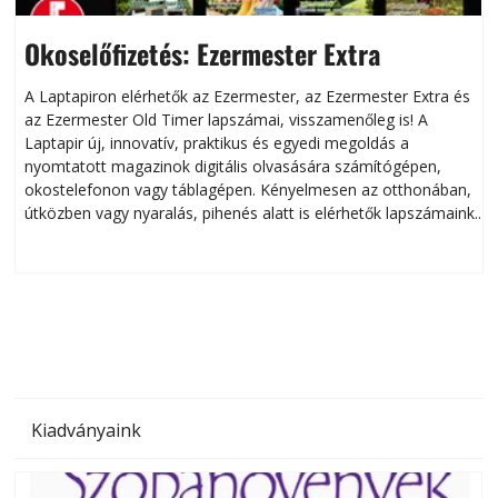
Okoselőfizetés: Ezermester Extra
A Laptapiron elérhetők az Ezermester, az Ezermester Extra és
az Ezermester Old Timer lapszámai, visszamenőleg is! A
Laptapir új, innovatív, praktikus és egyedi megoldás a
L
nyomtatott magazinok digitális olvasására számítógépen,
okostelefonon vagy táblagépen. Kényelmesen az otthonában,
útközben vagy nyaralás, pihenés alatt is elérhetők lapszámaink.
ú
Bárhol, bármikor, akár külföldön élve vagy dolgozva is
B
olvashatók az Ezermester lapszámai. A Laptapir kényelmes
megoldás, mert: – t
Kiadványaink