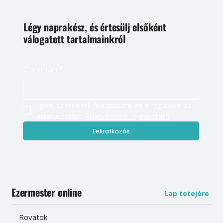
Légy naprakész, és értesülj elsőként
válogatott tartalmainkról
E-mail cím
*
Igen, szeretnék feliratkozni, és elfogadom az 
adatkezelést. 
Adatvédelmi tájékoztató
Feliratkozás
Ezermester online
Lap tetejére
Rovatok