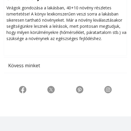
Virágok gondozása a lakásban, 40+10 növény részletes
ismertetése! A könyv lexikonszerűen veszi sorra a lakásban
s
sikeresen tart­ha­tó növényeket. Már a növény kiválasztásakor
h
segítségünkre lesznek a leírások, mert pontosan megtudjuk,
k
hogy milyen körülményekre (hőmérséklet, páratartalom stb.) van
szüksége a növénynek az egészséges fejlődéshez.
t
Kövess minket