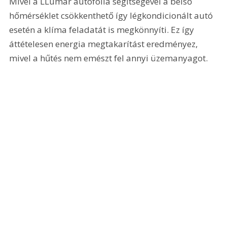
Mivel a LLumar autófólia segítségével a belső 
hőmérséklet csökkenthető így légkondicionált autó 
esetén a klíma feladatát is megkönnyíti. Ez így 
áttételesen energia megtakarítást eredményez, 
mivel a hűtés nem emészt fel annyi üzemanyagot.