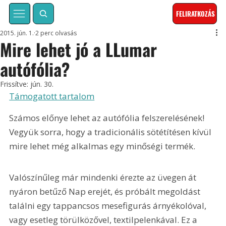
FELIRATKOZÁS
2015. jún. 1.
2 perc olvasás
Mire lehet jó a LLumar
autófólia?
Frissítve:
jún. 30.
Támogatott tartalom
Számos előnye lehet az autófólia felszerelésének! 
Vegyük sorra, hogy a tradicionális sötétítésen kívül 
mire lehet még alkalmas egy minőségi termék.
Valószínűleg már mindenki érezte az üvegen át 
nyáron betűző Nap erejét, és próbált megoldást 
találni egy tappancsos mesefigurás árnyékolóval, 
vagy esetleg törülközővel, textilpelenkával. Ez a 