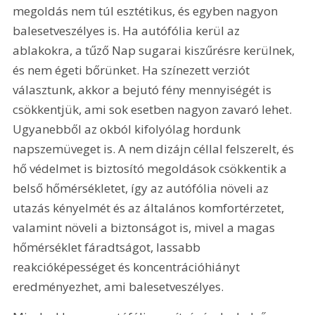
megoldás nem túl esztétikus, és egyben nagyon 
balesetveszélyes is. Ha autófólia kerül az 
ablakokra, a tűző Nap sugarai kiszűrésre kerülnek, 
és nem égeti bőrünket. Ha színezett verziót 
választunk, akkor a bejutó fény mennyiségét is 
csökkentjük, ami sok esetben nagyon zavaró lehet. 
Ugyanebből az okból kifolyólag hordunk 
napszemüveget is. A nem dizájn céllal felszerelt, és 
hő védelmet is biztosító megoldások csökkentik a 
belső hőmérsékletet, így az autófólia növeli az 
utazás kényelmét és az általános komfortérzetet, 
valamint növeli a biztonságot is, mivel a magas 
hőmérséklet fáradtságot, lassabb 
reakcióképességet és koncentrációhiányt 
eredményezhet, ami balesetveszélyes.