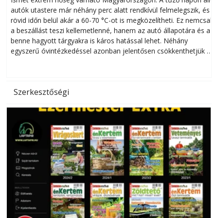
autók utastere már néhány perc alatt rendkívül felmelegszik, és
rövid időn belül akár a 60-70 °C-ot is megközelítheti. Ez nemcsak
n
a beszállást teszi kellemetlenné, hanem az autó állapotára és a
benne hagyott tárgyakra is káros hatással lehet. Néhány
egyszerű óvintézkedéssel azonban jelentősen csökkenthetjük a
hőség káros hatásait.
l
Szerkesztőségi