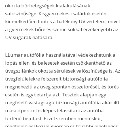
okozta bőrbetegségek kialakulásának 
valószínűsége. Kisgyermekes családok esetén 
kiemelkedően fontos a hatékony UV védelem, mivel 
a gyermekek bőre és szeme sokkal érzékenyebb az 
UV sugarak hatására.
LLumar autófólia használatával védekezhetünk a 
lopás ellen, és balesetek esetén csökkenthető az 
üvegszilánkok okozta sérülések valószínűsége is. Az 
üvegfelületekre felszerelt biztonsági autófólia 
megnehezíti az üveg spontán összetörését, és törés 
esetén is egybetartja azt. Tesztek alapján egy 
megfelelő vastagságú biztonsági autófólia akár 40 
másodperccel is képes lelassítani az autóba 
történő bejutást. Ezzel szemben mentéskor, 
megfelelő eszközzel gyorsan és további lehetséges 