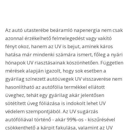
Az autó utasterébe beáramló napenergia nem csak 
azonnal érzékelhető felmelegedést vagy vakító 
fényt okoz, hanem az UV is bejut, aminek káros 
hatása már mindenki számára ismert, főleg a nyári 
hónapok UV riasztásainak köszönhetően. Független 
mérések alapján igazolt, hogy sok esetben a 
gyárilag színezett autóüvegek UV visszaverése nem 
hasonlítható az autófólia termékkel ellátott 
üveghez, tehát egy gyárilag akár jelentősen 
sötétített üveg fóliázása is indokolt lehet UV 
védelem szempontjából. Az UV sugárzás 
autófóliával történő - akár 99%-os - kiszűrésével 
csökkenthető a kárpit fakulása, valamint az UV 