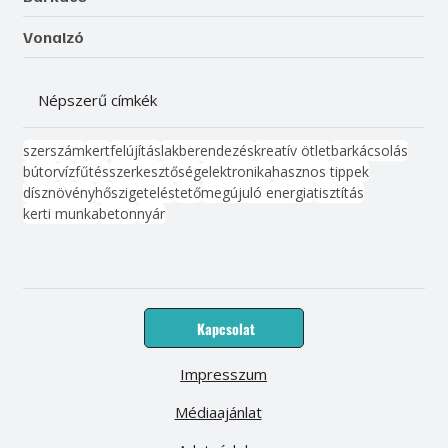
Vonalzó
Népszerű címkék
szerszám
kert
felújítás
lakberendezés
kreatív ötlet
barkácsolás
bútor
víz
fűtés
szerkesztőség
elektronika
hasznos tippek
dísznövény
hőszigetelés
tető
megújuló energia
tisztítás
kerti munka
beton
nyár
Kapcsolat
Impresszum
Médiaajánlat