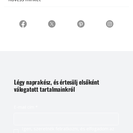
Légy naprakész, és értesülj elsőként
válogatott tartalmainkról
E-mail cím
*
Igen, szeretnék feliratkozni, és elfogadom az 