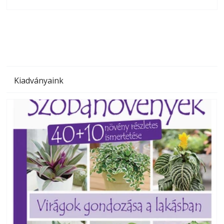
olvashatók az Ezermester lapszámai. A Laptapir kényelmes
megoldás, mert: – t
Kiadványaink