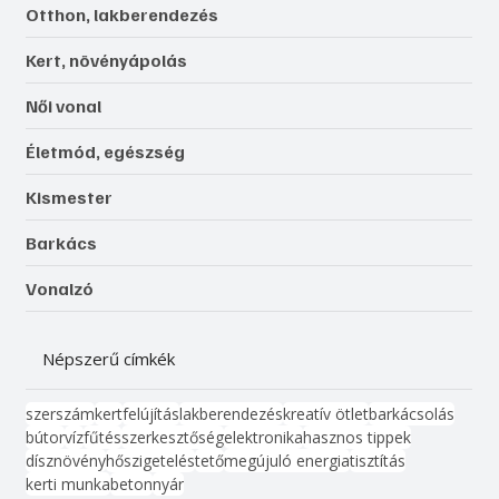
Otthon, lakberendezés
Kert, növényápolás
Női vonal
Életmód, egészség
Kismester
Barkács
Vonalzó
Népszerű címkék
szerszám
kert
felújítás
lakberendezés
kreatív ötlet
barkácsolás
bútor
víz
fűtés
szerkesztőség
elektronika
hasznos tippek
dísznövény
hőszigetelés
tető
megújuló energia
tisztítás
kerti munka
beton
nyár