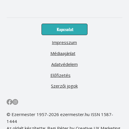
Kapcsolat
Impresszum
Médiaajánlat
Adatvédelem
Előfizetés
Szerzői jogok
© Ezermester 1957-2026 ezermester.hu ISSN 1587-
1444
Az oldalt készítette: Bagi Péter by Creative UX Marketing