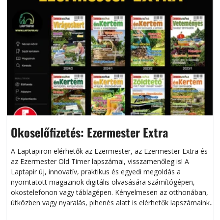
Okoselőfizetés: Ezermester Extra
A Laptapiron elérhetők az Ezermester, az Ezermester Extra és
az Ezermester Old Timer lapszámai, visszamenőleg is! A
Laptapir új, innovatív, praktikus és egyedi megoldás a
L
nyomtatott magazinok digitális olvasására számítógépen,
okostelefonon vagy táblagépen. Kényelmesen az otthonában,
útközben vagy nyaralás, pihenés alatt is elérhetők lapszámaink.
ú
Bárhol, bármikor, akár külföldön élve vagy dolgozva is
B