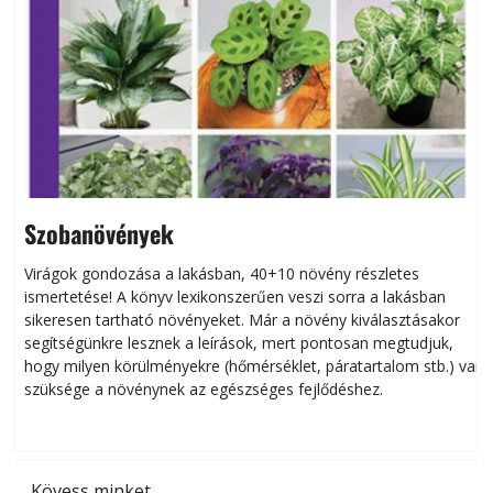
Szobanövények
Virágok gondozása a lakásban, 40+10 növény részletes
ismertetése! A könyv lexikonszerűen veszi sorra a lakásban
s
sikeresen tart­ha­tó növényeket. Már a növény kiválasztásakor
h
segítségünkre lesznek a leírások, mert pontosan megtudjuk,
k
hogy milyen körülményekre (hőmérséklet, páratartalom stb.) van
szüksége a növénynek az egészséges fejlődéshez.
t
Kövess minket