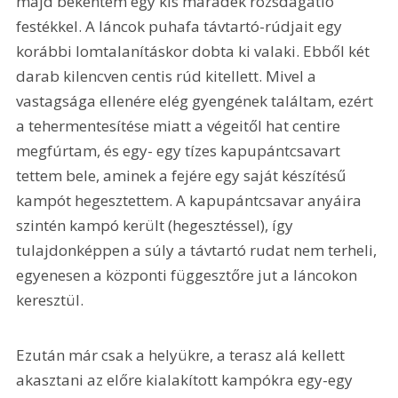
majd bekentem egy kis maradék rozsdagátló 
festékkel. A láncok puhafa távtartó-rúdjait egy 
korábbi lomtalanításkor dobta ki valaki. Ebből két 
darab kilencven centis rúd kitellett. Mivel a 
vastagsága ellenére elég gyengének találtam, ezért 
a tehermentesítése miatt a végeitől hat centire 
megfúrtam, és egy- egy tízes kapupántcsavart 
tettem bele, aminek a fejére egy saját készítésű 
kampót hegesztettem. A kapupántcsavar anyáira 
szintén kampó került (hegesztéssel), így 
tulajdonképpen a súly a távtartó rudat nem terheli, 
egyenesen a központi függesztőre jut a láncokon 
keresztül.
Ezután már csak a helyükre, a terasz alá kellett 
akasztani az előre kialakított kampókra egy-egy 