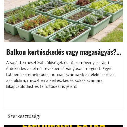
Balkon kertészkedés vagy magaságyás?
Helytakarékos kertészkedés
A saját termesztésű zöldségek és fűszernövények iránti
érdeklődés az elmúlt években látványosan megnőtt. Egyre
többen szeretnék tudni, honnan származik az élelmiszer az
l
asztalukra, miközben a kertészkedés sokak számára
kikapcsolódást és feltöltődést is jelent.
é
d
Szerkesztőségi