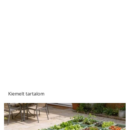
Szárazság a kertben – az aszály hatása a
növényekre és a védekezés lehetőségei
Kiemelt tartalom