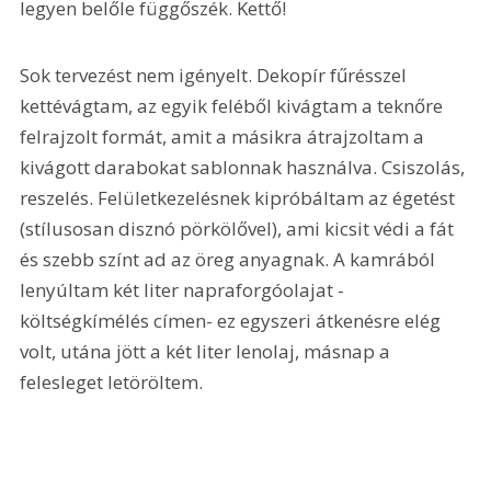
legyen belőle függőszék. Kettő!
Sok tervezést nem igényelt. Dekopír fűrésszel 
kettévágtam, az egyik feléből kivágtam a teknőre 
felrajzolt formát, amit a másikra átrajzoltam a 
kivágott darabokat sablonnak használva. Csiszolás, 
reszelés. Felületkezelésnek kipróbáltam az égetést 
(stílusosan disznó pörkölővel), ami kicsit védi a fát 
és szebb színt ad az öreg anyagnak. A kamrából 
lenyúltam két liter napraforgóolajat - 
költségkímélés címen- ez egyszeri átkenésre elég 
volt, utána jött a két liter lenolaj, másnap a 
felesleget letöröltem.