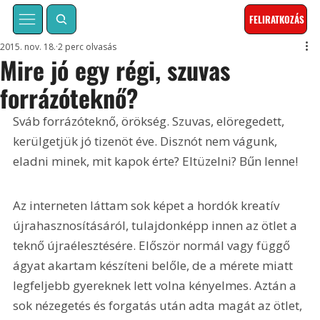
FELIRATKOZÁS
2015. nov. 18.
2 perc olvasás
Mire jó egy régi, szuvas
forrázóteknő?
Sváb forrázóteknő, örökség. Szuvas, elöregedett, 
kerülgetjük jó tizenöt éve. Disznót nem vágunk, 
eladni minek, mit kapok érte? Eltüzelni? Bűn lenne!
Az interneten láttam sok képet a hordók kreatív 
újrahasznosításáról, tulajdonképp innen az ötlet a 
teknő újraélesztésére. Először normál vagy függő 
ágyat akartam készíteni belőle, de a mérete miatt 
legfeljebb gyereknek lett volna kényelmes. Aztán a 
sok nézegetés és forgatás után adta magát az ötlet, 