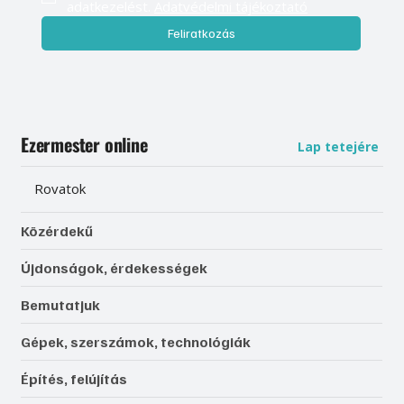
adatkezelést. 
Adatvédelmi tájékoztató
Feliratkozás
Ezermester online
Lap tetejére
Rovatok
Közérdekű
Újdonságok, érdekességek
Bemutatjuk
Gépek, szerszámok, technológiák
Építés, felújítás