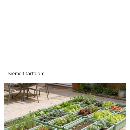
Tiszta homlokzat éveken át
Kiemelt tartalom