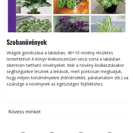
Szobanövények
Virágok gondozása a lakásban, 40+10 növény részletes
ismertetése! A könyv lexikonszerűen veszi sorra a lakásban
s
sikeresen tart­ha­tó növényeket. Már a növény kiválasztásakor
h
segítségünkre lesznek a leírások, mert pontosan megtudjuk,
k
hogy milyen körülményekre (hőmérséklet, páratartalom stb.) van
szüksége a növénynek az egészséges fejlődéshez.
t
Kövess minket