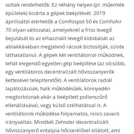
voltak rendelhetők. Ez néhány helyen (pl. műemlék 
épületek) kizárta a gépek beépítését. 2019 
áprilisától elérhetők a Comfospot 50 és ComfoAir 
70 olyan változatai, amelyeknél a friss levegő 
bejutását és az elhasznált levegő kidobását az 
ablakkávában megjelenő rácsok biztosítják, szinte 
láthatatlanul. A gépek két ventilátorral működnek, 
tehát elegendő egyetlen gép beépítése (az olcsóbb, 
egy ventilátoros decentralizált hővisszanyerők 
kettesével telepítendők). A ventilátorok radiál 
lapátozásúak, halk működésűek, könnyedén 
megbirkóznak akár a beépített pollenszűrő 
ellenállásával, vagy külső szélhatással is. A 
ventilátorok működése folyamatos, nincs zavaró 
irányváltás. Mindkét Zehnder decentralizált 
hővisszanyerő entalpia hőcserélővel ellátott, ami 