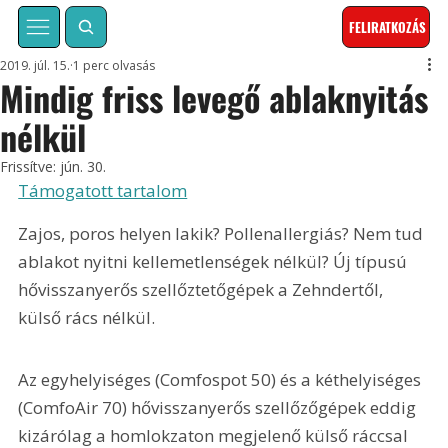
FELIRATKOZÁS
2019. júl. 15.
1 perc olvasás
Mindig friss levegő ablaknyitás
nélkül
Frissítve:
jún. 30.
Támogatott tartalom
Zajos, poros helyen lakik? Pollenallergiás? Nem tud 
ablakot nyitni kellemetlenségek nélkül? Új típusú 
hővisszanyerős szellőztetőgépek a Zehndertől, 
külső rács nélkül.
Az egyhelyiséges (Comfospot 50) és a kéthelyiséges 
(ComfoAir 70) hővisszanyerős szellőzőgépek eddig 
kizárólag a homlokzaton megjelenő külső ráccsal 