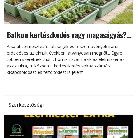
Balkon kertészkedés vagy magaságyás?
Helytakarékos kertészkedés
A saját termesztésű zöldségek és fűszernövények iránti
érdeklődés az elmúlt években látványosan megnőtt. Egyre
többen szeretnék tudni, honnan származik az élelmiszer az
l
asztalukra, miközben a kertészkedés sokak számára
kikapcsolódást és feltöltődést is jelent.
é
d
Szerkesztőségi