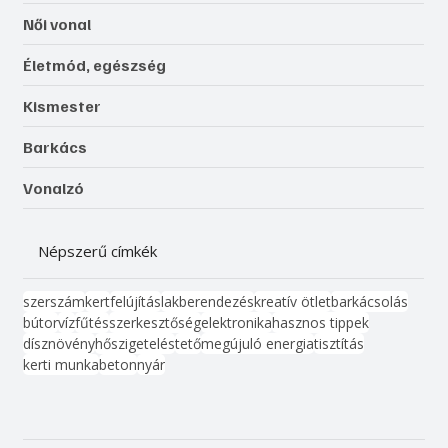
Női vonal
Életmód, egészség
Kismester
Barkács
Vonalzó
Népszerű címkék
szerszám
kert
felújítás
lakberendezés
kreatív ötlet
barkácsolás
bútor
víz
fűtés
szerkesztőség
elektronika
hasznos tippek
dísznövény
hőszigetelés
tető
megújuló energia
tisztítás
kerti munka
beton
nyár