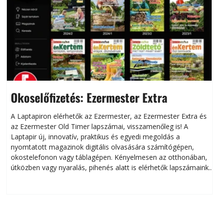
Okoselőfizetés: Ezermester Extra
A Laptapiron elérhetők az Ezermester, az Ezermester Extra és
az Ezermester Old Timer lapszámai, visszamenőleg is! A
Laptapir új, innovatív, praktikus és egyedi megoldás a
L
nyomtatott magazinok digitális olvasására számítógépen,
okostelefonon vagy táblagépen. Kényelmesen az otthonában,
útközben vagy nyaralás, pihenés alatt is elérhetők lapszámaink.
ú
Bárhol, bármikor, akár külföldön élve vagy dolgozva is
B
olvashatók az Ezermester lapszámai. A Laptapir kényelmes
megoldás, mert: – t