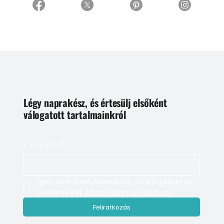
Légy naprakész, és értesülj elsőként
válogatott tartalmainkról
E-mail cím
*
Igen, szeretnék feliratkozni, és elfogadom az 
adatkezelést. 
Adatvédelmi tájékoztató
Feliratkozás