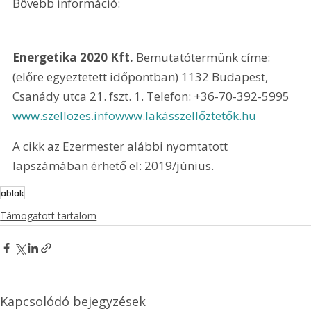
Bővebb információ: 
Energetika 2020 Kft. 
Bemutatótermünk címe: 
(előre egyeztetett időpontban) 1132 Budapest, 
Csanády utca 21. fszt. 1. Telefon: +36-70-392-5995 
www.szellozes.info
www.lakásszellőztetők.hu
A cikk az Ezermester alábbi nyomtatott 
lapszámában érhető el: 2019/június.
ablak
Támogatott tartalom
Kapcsolódó bejegyzések