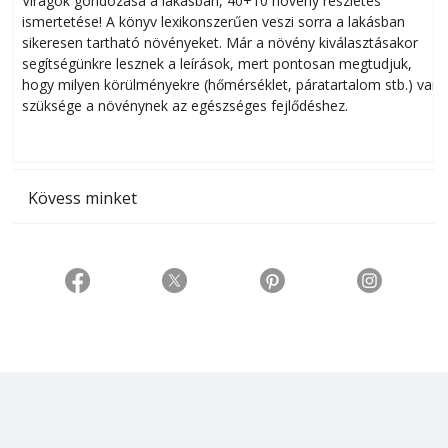
Virágok gondozása a lakásban, 40+10 növény részletes
ismertetése! A könyv lexikonszerűen veszi sorra a lakásban
s
sikeresen tart­ha­tó növényeket. Már a növény kiválasztásakor
h
segítségünkre lesznek a leírások, mert pontosan megtudjuk,
k
hogy milyen körülményekre (hőmérséklet, páratartalom stb.) van
szüksége a növénynek az egészséges fejlődéshez.
t
Kövess minket