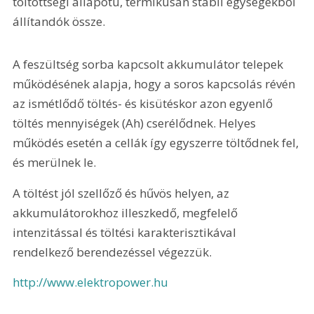
töltöttségi állapotú, termikusan stabil egységekből 
állítandók össze.
A feszültség sorba kapcsolt akkumulátor telepek 
működésének alapja, hogy a soros kapcsolás révén 
az ismétlődő töltés- és kisütéskor azon egyenlő 
töltés mennyiségek (Ah) cserélődnek. Helyes 
működés esetén a cellák így egyszerre töltődnek fel, 
és merülnek le.
A töltést jól szellőző és hűvös helyen, az 
akkumulátorokhoz illeszkedő, megfelelő 
intenzitással és töltési karakterisztikával 
rendelkező berendezéssel végezzük.
http://www.elektropower.hu