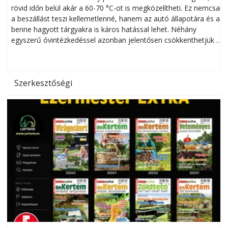
rövid időn belül akár a 60-70 °C-ot is megközelítheti. Ez nemcsak
n
a beszállást teszi kellemetlenné, hanem az autó állapotára és a
benne hagyott tárgyakra is káros hatással lehet. Néhány
egyszerű óvintézkedéssel azonban jelentősen csökkenthetjük a
hőség káros hatásait.
l
Szerkesztőségi