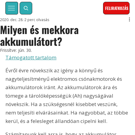
FELIRATKOZÁS
2020. dec. 28.
2 perc olvasás
Milyen és mekkora
akkumulátort?
Frissítve:
jún. 30.
Támogatott tartalom
Évről évre növekszik az igény a könnyű és 
nagyteljesítményű elektromos csónakmotorok és 
akkumulátorok iránt. Az akkumulátorok ára és 
tömege a tárolóképességük (Ah) nagyságával 
növekszik. Ha a szükségesnél kisebbet veszünk, 
nem teljesíti elvárásainkat. Ha nagyobbat, az többe 
kerül, és a felesleget állandóan cipelni kell.
Számítanunk kell arra is, hogy az akkumulátor 