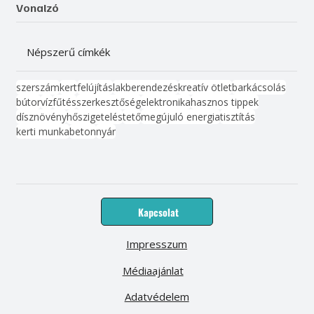
Vonalzó
Népszerű címkék
szerszám
kert
felújítás
lakberendezés
kreatív ötlet
barkácsolás
bútor
víz
fűtés
szerkesztőség
elektronika
hasznos tippek
dísznövény
hőszigetelés
tető
megújuló energia
tisztítás
kerti munka
beton
nyár
Kapcsolat
Impresszum
Médiaajánlat
Adatvédelem