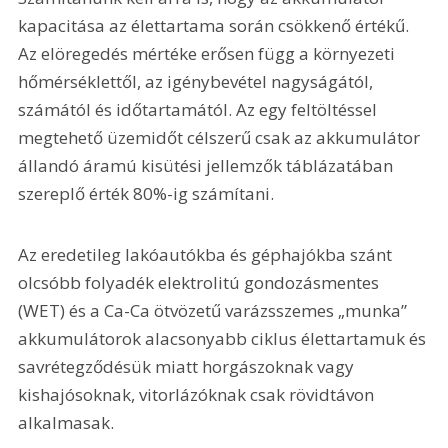
kapacitása az élettartama során csökkenő értékű. 
Az elöregedés mértéke erősen függ a környezeti 
hőmérséklettől, az igénybevétel nagyságától, 
számától és időtartamától. Az egy feltöltéssel 
megtehető üzemidőt célszerű csak az akkumulátor 
állandó áramú kisütési jellemzők táblázatában 
szereplő érték 80%-ig számítani.
Az eredetileg lakóautókba és géphajókba szánt 
olcsóbb folyadék elektrolitú gondozásmentes 
(WET) és a Ca-Ca ötvö­zetű varázsszemes „munka” 
akkumulá­torok alacsonyabb ciklus élettartamuk és 
savrétegződésük miatt horgászoknak vagy 
kishajósoknak, vitorlázóknak csak rövidtávon 
alkalmasak.