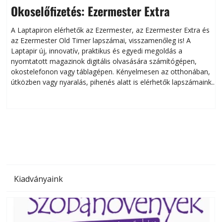
Okoselőfizetés: Ezermester Extra
A Laptapiron elérhetők az Ezermester, az Ezermester Extra és
az Ezermester Old Timer lapszámai, visszamenőleg is! A
Laptapir új, innovatív, praktikus és egyedi megoldás a
L
nyomtatott magazinok digitális olvasására számítógépen,
okostelefonon vagy táblagépen. Kényelmesen az otthonában,
útközben vagy nyaralás, pihenés alatt is elérhetők lapszámaink.
ú
Bárhol, bármikor, akár külföldön élve vagy dolgozva is
B
olvashatók az Ezermester lapszámai. A Laptapir kényelmes
megoldás, mert: – t
Kiadványaink