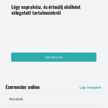
Légy naprakész, és értesülj elsőként
válogatott tartalmainkról
E-mail cím
*
Igen, szeretnék feliratkozni, és elfogadom az 
adatkezelést. 
Adatvédelmi tájékoztató
Feliratkozás
Ezermester online
Lap tetejére
Rovatok