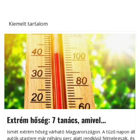
Kiemelt tartalom
Extrém hőség: 7 tanács, amivel
megóvhatjuk autónkat a nyári károktól
Ismét extrém hőség várható Magyarországon. A tűző napon álló
autók utastere már néhány perc alatt rendkívül felmelegszik, és