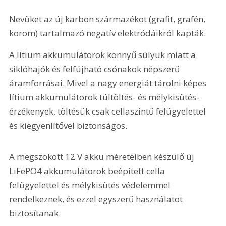
Nevüket az új karbon származékot (grafit, grafén, 
korom) tartalmazó negatív elektródáikról kapták.
A lítium akkumulátorok könnyű súlyuk miatt a 
siklóhajók és felfújható csónakok népszerű 
áramforrásai. Mivel a nagy energiát tárolni képes 
lítium akkumulátorok túltöltés- és mélykisütés-
érzékenyek, töltésük csak cellaszintű felügyelettel 
és kiegyenlítővel biztonságos.
A megszokott 12 V akku méreteiben készülő új 
LiFePO4 akkumulátorok beépített cella 
felügyelettel és mélykisütés védelemmel 
rendelkeznek, és ezzel egyszerű használatot 
biztosítanak.