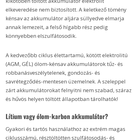
kikötőben töltött akkumulátor elektrolit 
elkeveredése nem biztosított. A keletkező tömény 
kénsav az akkumulátor aljára süllyedve elmarja 
annak lemezeit, a felső hígabb rész pedig 
könnyebben elszulfátosodik.
A kedvezőbb ciklus élettartamú, kötött elektrolitú 
(AGM, GÉL) ólom-kénsav akkumulátorok tűz- és 
robbanásveszélytelenek, gondozás- és 
savrétegződés-mentesen üzemelnek. A szeleppel 
zárt akkumulátorokat felnyitni nem szabad, száraz 
és hűvös helyen töltött állapotban tárolhatók!
Lítium vagy ólom-karbon akkumulátor?
Gyakori és tartós használathoz az extrém magas 
ciklusszámú, résztöltötten szulfátosodás- és 