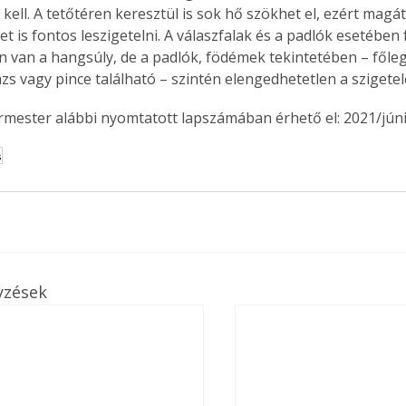
kell. A tetőtéren keresztül is sok hő szökhet el, ezért magát
. A
 is fontos leszigetelni. A válaszfalak és a padlók esetében 
megoldás,
 van a hangsúly, de a padlók, födémek tekintetében – főleg,
zs vagy pince található – szintén elengedhetetlen a szigetel
ermester alábbi nyomtatott lapszámában érhető el: 2021/júni
s
yzések