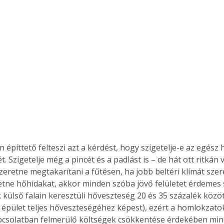
Együtt jobban megéri!
Bővebb információ itt!
k az
Együtt jobban megéri! A
mester
könyvek tetszőleges
er Old
párosítással kedvezményes
áron, 0 Ft postaköltséggel
ptapir új,
megrendelhetők!
és egyedi
tt
lvasására
 építtető felteszi azt a kérdést, hogy szigetelje-e az egész 
elefonon
. Szigetelje még a pincét és a padlást is – de hát ott ritkán
nyelmesen
eretne megtakarítani a fűtésen, ha jobb beltéri klímát szere
ben vagy
tne hőhidakat, akkor minden szóba jövő felületet érdemes sz
t is
k külső falain keresztüli hőveszteség 20 és 35 százalék közö
. Bárhol,
n épület teljes hőveszteségéhez képest), ezért a homlokzatok
ön élve
apcsolatban felmerülő költségek csökkentése érdekében mi
ashatók az