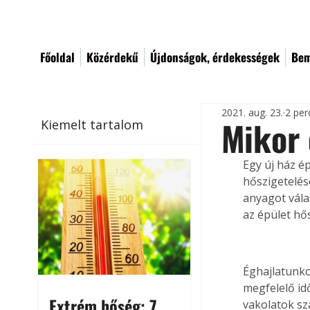
Főoldal
Közérdekű
Újdonságok, érdekességek
Bem
2021. aug. 23.
2 per
Mikor 
Kiemelt tartalom
Egy új ház é
hőszigetelés
anyagot vála
az épület hős
Éghajlatunko
megfelelő id
Extrém hőség: 7
vakolatok sz