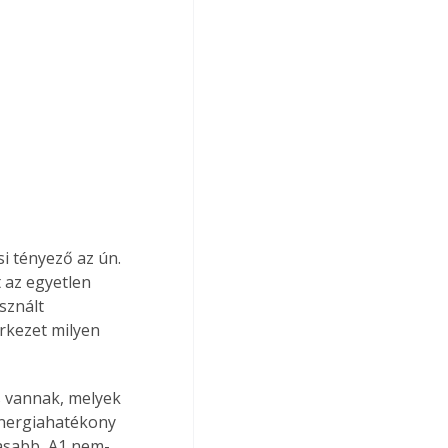
i tényező az ún. 
 az egyetlen 
sznált 
rkezet milyen 
s vannak, melyek 
nergiahatékony 
gasabb, A1 nem-