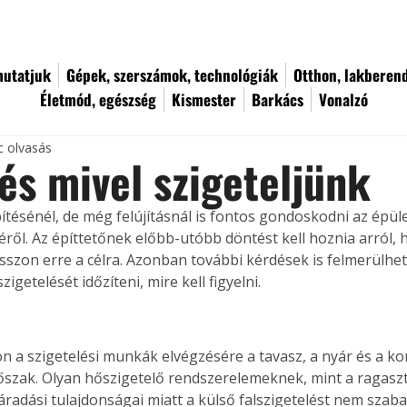
utatjuk
Gépek, szerszámok, technológiák
Otthon, lakberen
Életmód, egészség
Kismester
Barkács
Vonalzó
c olvasás
és mivel szigeteljünk
pítésénél, de még felújításnál is fontos gondoskodni az épüle
éről. Az építtetőnek előbb-utóbb döntést kell hoznia arról, 
sszon erre a célra. Azonban további kérdések is felmerülhet
zigetelését időzíteni, mire kell figyelni.
n a szigetelési munkák elvégzésére a tavasz, a nyár és a kor
őszak. Olyan hőszigetelő rendszerelemeknek, mint a ragaszt
áradási tulajdonságai miatt a külső falszigetelést nem szaba