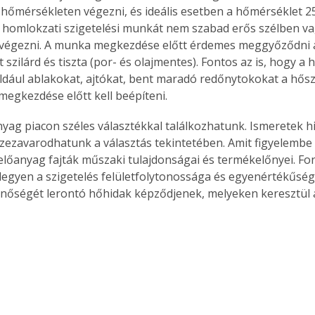
hőmérsékleten végezni, és ideális esetben a hőmérséklet 25
homlokzati szigetelési munkát nem szabad erős szélben vag
végezni. A munka megkezdése előtt érdemes meggyőződni ar
 szilárd és tiszta (por- és olajmentes). Fontos az is, hogy a 
ldául ablakokat, ajtókat, bent maradó redőnytokokat a hőszi
egkezdése előtt kell beépíteni.
nyag piacon széles választékkal találkozhatunk. Ismeretek 
ezavarodhatunk a választás tekintetében. Amit figyelembe 
előanyag fajták műszaki tulajdonságai és termékelőnyei. Fo
 legyen a szigetelés felületfolytonossága és egyenértékűség
inőségét lerontó hőhidak képződjenek, melyeken keresztül a