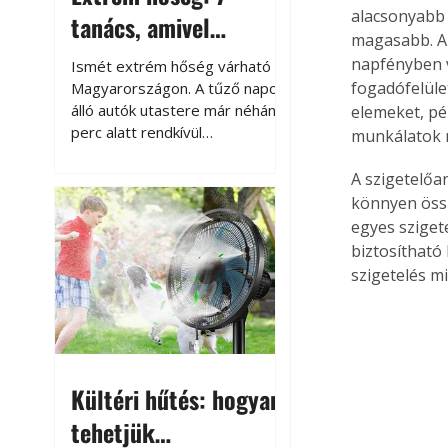
alacsonyabb 
tanács, amivel
magasabb. A 
megóvhatjuk
napfényben 
Ismét extrém hőség várható
autónkat a nyári
fogadófelület
Magyarországon. A tűző napon
álló autók utastere már néhány
elemeket, pé
károktól
perc alatt rendkívül
munkálatok m
felmelegszik, és rövid időn belül
akár a 60-70 °C-ot is
A szigetelőa
megközelítheti. Ez nemcsak a
könnyen össz
beszállást teszi kellemetlenné,
egyes sziget
hanem az autó állapotára és a
biztosítható
benne hagyott tárgyakra is
szigetelés m
káros hatással lehet. Néhány
egyszerű óvintézkedéssel
azonban jelentősen
csökkenthetjük a hőség káros
hatásait.
Kültéri hűtés: hogyan
tehetjük