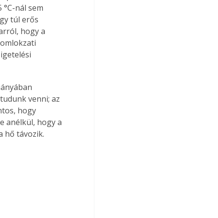
 °C-nál sem 
y túl erős 
ról, hogy a 
homlokzati 
getelési 
hiányában 
tudunk venni; az 
ntos, hogy 
e anélkül, hogy a 
 hő távozik.