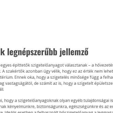
ik legnépszerűbb jellemző
 egyes építtetők szigetelőanyagot választanak – a hővezetés
. A szakértők azonban úgy vélik, hogy ez az érték nem lehet
ritérium. Ennek oka, hogy a szigetelés minősége függ a felha
ag vastagságától, de számít az is, hogy a szigetelt épületsze
ll.
i, hogy a szigetelőanyagoknak olyan egyéb tulajdonságai i
nnak kényelmünkre, biztonságunkra, egészségünkre és az e
e. Ideális esetben a felhasznált hőszigetelőanyag a legma