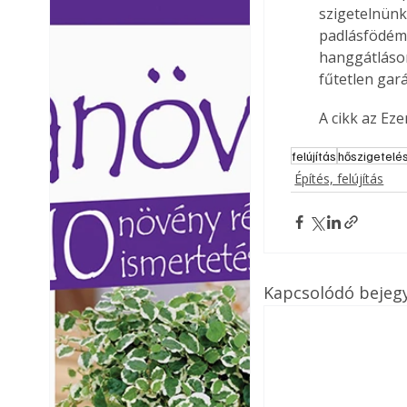
szigetelnünk 
Ezermester lapszámai. A
Ezermester lapszámai
padlásfödémet
Laptapir kényelmes megoldás,
Laptapir kényelmes 
hanggátláson
mert: – t
mert: – t
fűtetlen gará
A cikk az Ez
felújítás
hőszigetelé
Építés, felújítás
Kapcsolódó bejeg