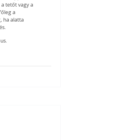
 a tetőt vagy a 
főleg a 
 ha alatta 
és.
us.