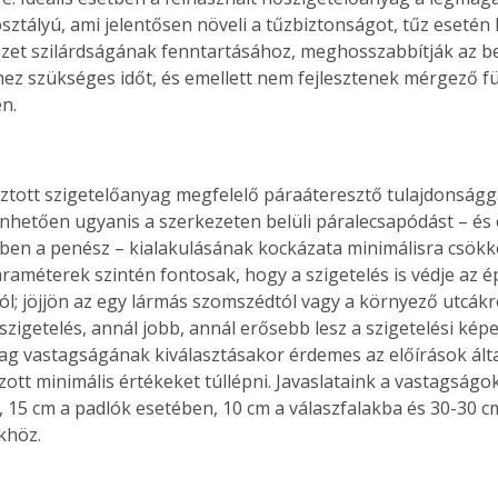
sztályú, ami jelentősen növeli a tűzbiztonságot, tűz esetén
zet szilárdságának fenntartásához, meghosszabbítják az b
z szükséges időt, és emellett nem fejlesztenek mérgező fü
n.
asztott szigetelőanyag megfelelő páraáteresztő tulajdonsággal
hetően ugyanis a szerkezeten belüli páralecsapódást – és 
en a penész – kialakulásának kockázata minimálisra csökke
araméterek szintén fontosak, hogy a szigetelés is védje az é
tól; jöjjön az egy lármás szomszédtól vagy a környező utcákró
zigetelés, annál jobb, annál erősebb lesz a szigetelési képe
ag vastagságának kiválasztásakor érdemes az előírások álta
tt minimális értékeket túllépni. Javaslataink a vastagságok
 15 cm a padlók esetében, 10 cm a válaszfalakba és 30-30 cm
khöz.