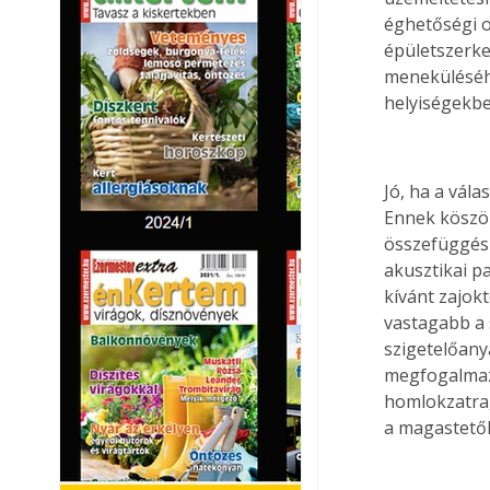
éghetőségi o
épületszerke
meneküléséhe
helyiségekbe
Jó, ha a vál
Ennek köszön
összefüggésb
akusztikai p
kívánt zajok
vastagabb a s
szigetelőany
megfogalmazo
homlokzatra,
a magastető