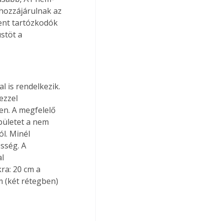
 hozzájárulnak az 
ent tartózkodók 
stöt a 
 is rendelkezik. 
ezzel 
n. A megfelelő 
pületet a nem 
l. Minél 
sség. A 
l 
ra: 20 cm a 
 (két rétegben) 