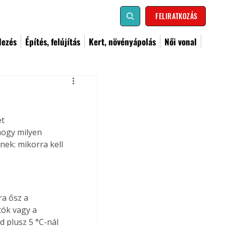
FELIRATKOZÁS
dezés
Építés, felújítás
Kert, növényápolás
Női vonal
t 
hogy milyen 
nek: mikorra kell 
a ősz a 
ók vagy a 
d plusz 5 °C-nál 