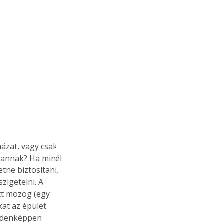
házat, vagy csak 
 vannak? Ha minél 
tne biztosítani, 
igetelni. A 
tt mozog (egy 
at az épület 
ndenképpen 