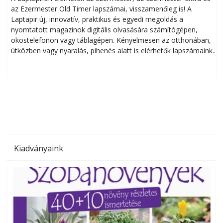
az Ezermester Old Timer lapszámai, visszamenőleg is! A
Laptapir új, innovatív, praktikus és egyedi megoldás a
L
nyomtatott magazinok digitális olvasására számítógépen,
okostelefonon vagy táblagépen. Kényelmesen az otthonában,
útközben vagy nyaralás, pihenés alatt is elérhetők lapszámaink.
ú
Bárhol, bármikor, akár külföldön élve vagy dolgozva is
B
olvashatók az Ezermester lapszámai. A Laptapir kényelmes
megoldás, mert: – t
Kiadványaink