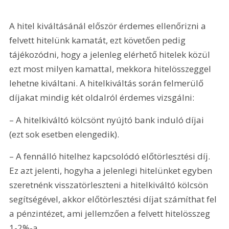
A hitel kiváltásánál először érdemes ellenőrizni a 
felvett hitelünk kamatát, ezt követően pedig 
tájékozódni, hogy a jelenleg elérhető hitelek közül 
ezt most milyen kamattal, mekkora hitelösszeggel 
lehetne kiváltani. A hitelkiváltás során felmerülő 
díjakat mindig két oldalról érdemes vizsgálni:
– A hitelkiváltó kölcsönt nyújtó bank induló díjai 
(ezt sok esetben elengedik).
– A fennálló hitelhez kapcsolódó előtörlesztési díj. 
Ez azt jelenti, hogyha a jelenlegi hitelünket egyben 
szeretnénk visszatörleszteni a hitelkiváltó kölcsön 
segítségével, akkor előtörlesztési díjat számíthat fel 
a pénzintézet, ami jellemzően a felvett hitelösszeg 
1-2%-a.