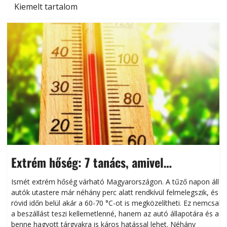
Kiemelt tartalom
Extrém hőség: 7 tanács, amivel
megóvhatjuk autónkat a nyári károktól
Ismét extrém hőség várható Magyarországon. A tűző napon álló
autók utastere már néhány perc alatt rendkívül felmelegszik, és
rövid időn belül akár a 60-70 °C-ot is megközelítheti. Ez nemcsak
n
a beszállást teszi kellemetlenné, hanem az autó állapotára és a
benne hagyott tárgyakra is káros hatással lehet. Néhány