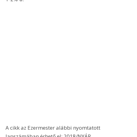
A cikk az Ezermester alábbi nyomtatott 
lapszámában érhető el: 2018/NYÁR.