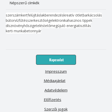
Népszerű címkék
szerszám
kert
felújítás
lakberendezés
kreatív ötlet
barkácsolás
bútor
víz
fűtés
szerkesztőség
elektronika
hasznos tippek
dísznövény
hőszigetelés
tető
megújuló energia
tisztítás
kerti munka
beton
nyár
Kapcsolat
Impresszum
Médiaajánlat
Adatvédelem
Előfizetés
Szerzői jogok