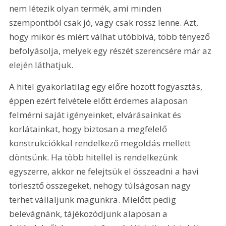
nem létezik olyan termék, ami minden 
szempontból csak jó, vagy csak rossz lenne. Azt, 
hogy mikor és miért válhat utóbbivá, több tényező 
befolyásolja, melyek egy részét szerencsére már az 
elején láthatjuk.
A hitel gyakorlatilag egy előre hozott fogyasztás, 
éppen ezért felvétele előtt érdemes alaposan 
felmérni saját igényeinket, elvárásainkat és 
korlátainkat, hogy biztosan a megfelelő 
konstrukciókkal rendelkező megoldás mellett 
döntsünk. Ha több hitellel is rendelkezünk 
egyszerre, akkor ne felejtsük el összeadni a havi 
törlesztő összegeket, nehogy túlságosan nagy 
terhet vállaljunk magunkra. Mielőtt pedig 
belevágnánk, tájékozódjunk alaposan a 