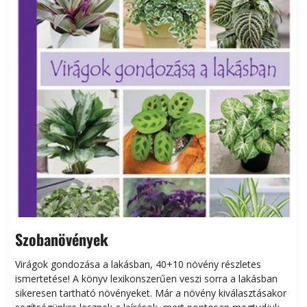
Szobanövények
Virágok gondozása a lakásban, 40+10 növény részletes
ismertetése! A könyv lexikonszerűen veszi sorra a lakásban
s
sikeresen tart­ha­tó növényeket. Már a növény kiválasztásakor
h