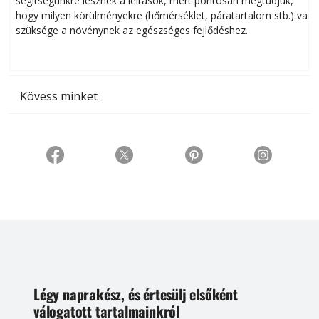
segítségünkre lesznek a leírások, mert pontosan megtudjuk,
k
hogy milyen körülményekre (hőmérséklet, páratartalom stb.) van
szüksége a növénynek az egészséges fejlődéshez.
t
Kövess minket
Légy naprakész, és értesülj elsőként
válogatott tartalmainkról