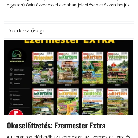
egyszerű óvintézkedéssel azonban jelentősen csökkenthetjük a
hőség káros hatásait.
l
Szerkesztőségi
Okoselőfizetés: Ezermester Extra
A Laptapiron elérhetők az Ezermester, az Ezermester Extra és