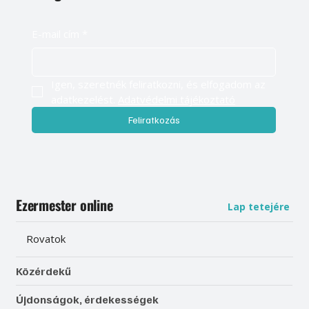
E-mail cím
*
Igen, szeretnék feliratkozni, és elfogadom az 
adatkezelést. 
Adatvédelmi tájékoztató
Feliratkozás
Ezermester online
Lap tetejére
Rovatok
Közérdekű
Újdonságok, érdekességek