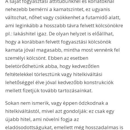
A saját fogyasztási attitűdünknél és korlátoknál 
nehezebb bemérni a kamatszintet, ez ugyanis 
változhat, nőhet vagy csökkenhet a futamidő alatt, 
ami leginkább a hosszabb távra felvett kölcsönökre 
pl.: lakáshitel igaz. De olyan helyzet is előállhat, 
hogy a korábban felvett fogyasztási kölcsönök 
kamata jóval magasabb, mintha most vennénk fel 
személyi kölcsönt. Ebben az esetben 
beletörődhetünk abba, hogy kedvezőtlen 
feltételekkel törlesztünk vagy hitelkiváltási 
lehetőséggel élve jóval kedvezőbb konstrukciók 
mellett fizetjük tovább tartozásainkat.
Sokan nem ismerik, vagy éppen ódzkodnak a 
hitelkiváltástól, mivel azt gondolják: ez csak egy 
újabb hitel, ami növelni fogja az 
eladósodottságukat, emellett még hosszadalmas is 