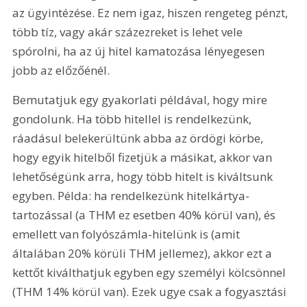
az ügyintézése. Ez nem igaz, hiszen rengeteg pénzt, 
több tíz, vagy akár százezreket is lehet vele 
spórolni, ha az új hitel kamatozása lényegesen 
jobb az előzőénél.
Bemutatjuk egy gyakorlati példával, hogy mire 
gondolunk. Ha több hitellel is rendelkezünk, 
ráadásul belekerültünk abba az ördögi körbe, 
hogy egyik hitelből fizetjük a másikat, akkor van 
lehetőségünk arra, hogy több hitelt is kiváltsunk 
egyben. Példa: ha rendelkezünk hitelkártya-
tartozással (a THM ez esetben 40% körül van), és 
emellett van folyószámla-hitelünk is (amit 
általában 20% körüli THM jellemez), akkor ezt a 
kettőt kiválthatjuk egyben egy személyi kölcsönnel 
(THM 14% körül van). Ezek ugye csak a fogyasztási 