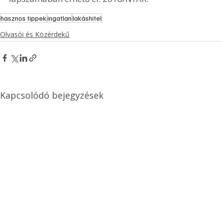
hasznos tippek
ingatlan
lakáshitel
Olvasói és Közérdekű
Kapcsolódó bejegyzések