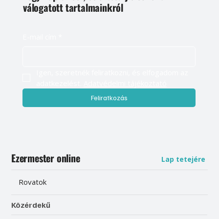
válogatott tartalmainkról
E-mail cím
*
Igen, szeretnék feliratkozni, és elfogadom az 
adatkezelést. 
Adatvédelmi tájékoztató
Feliratkozás
Ezermester online
Lap tetejére
Rovatok
Közérdekű