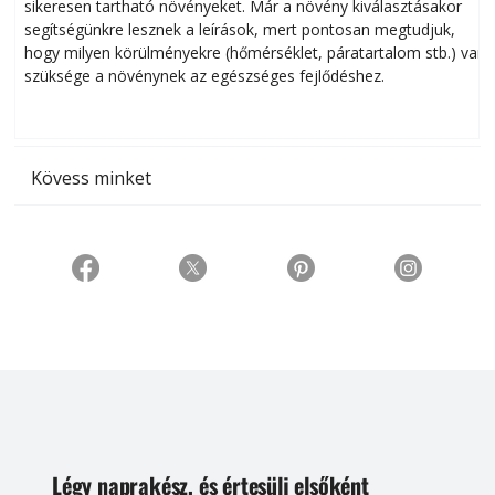
sikeresen tart­ha­tó növényeket. Már a növény kiválasztásakor
h
segítségünkre lesznek a leírások, mert pontosan megtudjuk,
k
hogy milyen körülményekre (hőmérséklet, páratartalom stb.) van
szüksége a növénynek az egészséges fejlődéshez.
t
Kövess minket
Légy naprakész, és értesülj elsőként