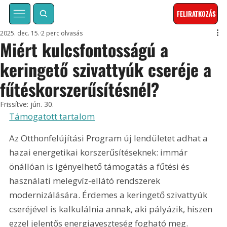
FELIRATKOZÁS
2025. dec. 15.
2 perc olvasás
Miért kulcsfontosságú a
keringető szivattyúk cseréje a
fűtéskorszerűsítésnél?
Frissítve:
jún. 30.
Támogatott tartalom
Az Otthonfelújítási Program új lendületet adhat a 
hazai energetikai korszerűsítéseknek: immár 
önállóan is igényelhető támogatás a fűtési és 
használati melegvíz-ellátó rendszerek 
modernizálására. Érdemes a keringető szivattyúk 
cseréjével is kalkulálnia annak, aki pályázik, hiszen 
ezzel jelentős energiaveszteség fogható meg.