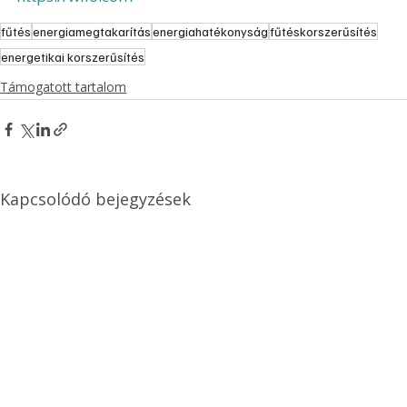
fűtés
energiamegtakarítás
energiahatékonyság
fűtéskorszerűsítés
energetikai korszerűsítés
Támogatott tartalom
Kapcsolódó bejegyzések