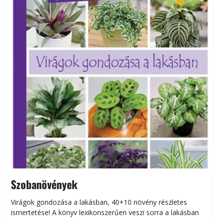
Szobanövények
Virágok gondozása a lakásban, 40+10 növény részletes
ismertetése! A könyv lexikonszerűen veszi sorra a lakásban
s