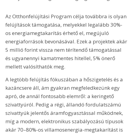
Az Otthonfelújítási Program célja továbbra is olyan 
felújítások támogatása, melyekkel legalább 30%-
os energiamegtakarítás érhető el, megújuló 
energiaforrások bevonásával. Ezek a projektek akár 
5 millió forint vissza nem térítendő támogatással 
és ugyanennyi kamatmentes hitellel, 5% önerő 
mellett valósíthatók meg.
A legtöbb felújítás fókuszában a hőszigetelés és a 
kazáncsere áll, ám gyakran megfeledkezünk egy 
apró, de annál fontosabb elemről: a keringető 
szivattyúról. Pedig a régi, állandó fordulatszámú 
szivattyúk jelentős áramfogyasztással működnek, 
míg a modern, elektronikus szabályozású típusok 
akár 70–80%-os villamosenergia-megtakarítást is 