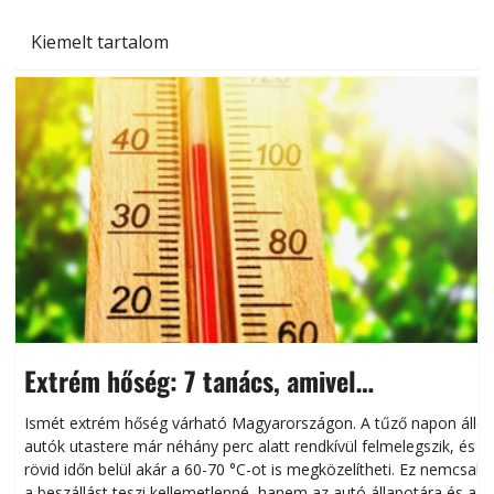
Kiemelt tartalom
Extrém hőség: 7 tanács, amivel
megóvhatjuk autónkat a nyári károktól
Ismét extrém hőség várható Magyarországon. A tűző napon álló
autók utastere már néhány perc alatt rendkívül felmelegszik, és
rövid időn belül akár a 60-70 °C-ot is megközelítheti. Ez nemcsak
n
a beszállást teszi kellemetlenné, hanem az autó állapotára és a