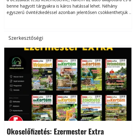
benne hagyott tárgyakra is káros hatással lehet. Néhány
egyszerű óvintézkedéssel azonban jelentősen csökkenthetjük a
hőség káros hatásait.
l
Szerkesztőségi
Okoselőfizetés: Ezermester Extra