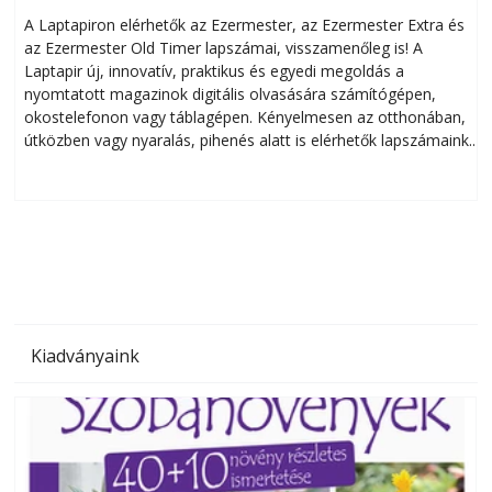
A Laptapiron elérhetők az Ezermester, az Ezermester Extra és
az Ezermester Old Timer lapszámai, visszamenőleg is! A
Laptapir új, innovatív, praktikus és egyedi megoldás a
L
nyomtatott magazinok digitális olvasására számítógépen,
okostelefonon vagy táblagépen. Kényelmesen az otthonában,
útközben vagy nyaralás, pihenés alatt is elérhetők lapszámaink.
ú
Bárhol, bármikor, akár külföldön élve vagy dolgozva is
B
olvashatók az Ezermester lapszámai. A Laptapir kényelmes
megoldás, mert: – t
Kiadványaink