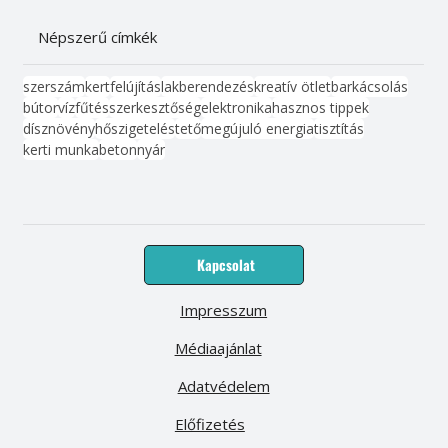
Népszerű címkék
szerszám
kert
felújítás
lakberendezés
kreatív ötlet
barkácsolás
bútor
víz
fűtés
szerkesztőség
elektronika
hasznos tippek
dísznövény
hőszigetelés
tető
megújuló energia
tisztítás
kerti munka
beton
nyár
Kapcsolat
Impresszum
Médiaajánlat
Adatvédelem
Előfizetés