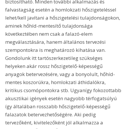
biztosítható. Minden további alkalmazás és 
falvastagság esetén a homlokzati hőszigeteléssel 
lehet/kell javítani a hőszigetelési tulajdonságokon, 
aminek hőhíd-mentesítő tulajdonsága 
következtében nem csak a falazó-elem 
megválasztására, hanem általános tervezési 
szempontokra is meghatározó kihatása van. 
Gondolunk itt tartószerkezetileg szükséges 
helyeken akár rossz hőszigetelő-képességű 
anyagok betervezésére, vagy a bonyolult, hőhíd-
mentes koszorúkra, homlokzati áthidalókra, 
kritikus csomópontokra stb. Ugyanígy fokozottabb 
akusztikai igények esetén nagyobb térfogatsúlyú  
így általában rosszabb hőszigetelő-képességű  
falazatok betervezhetőségére. Aki pedig 
tervezőként, kivitelezőként jól alkalmazza a 