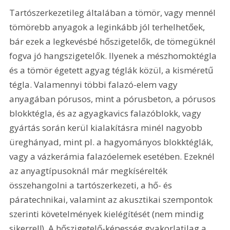
Tartószerkezetileg általában a tömör, vagy mennél 
tömörebb anyagok a leginkább jól terhelhetőek, 
bár ezek a legkevésbé hőszigetelők, de tömegüknél 
fogva jó hangszigetelők. Ilyenek a mészhomoktégla 
és a tömör égetett agyag téglák közül, a kisméretű 
tégla. Valamennyi többi falazó-elem vagy 
anyagában pórusos, mint a pórusbeton, a pórusos 
blokktégla, és az agyagkavics falazóblokk, vagy 
gyártás során kerül kialakításra minél nagyobb 
üreghányad, mint pl. a hagyományos blokktéglák, 
vagy a vázkerámia falazóelemek esetében. Ezeknél 
az anyagtípusoknál már megkísérelték 
összehangolni a tartószerkezeti, a hő- és 
páratechnikai, valamint az akusztikai szempontok 
szerinti követelmények kielégítését (nem mindig 
sikerrel!). A hőszigetelő-képesség gyakorlatilag a 