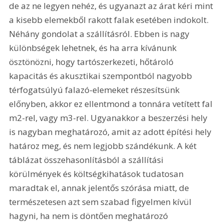
de az ne legyen nehéz, és ugyanazt az árat kéri mint 
a kisebb elemekből rakott falak esetében indokolt. 
Néhány gondolat a szállításról. Ebben is nagy 
különbségek lehetnek, és ha arra kívánunk 
ösztönözni, hogy tartószerkezeti, hőtároló 
kapacitás és akusztikai szempontból nagyobb 
térfogatsúlyú falazó-elemeket részesítsünk 
előnyben, akkor ez ellentmond a tonnára vetített fal 
m2-rel, vagy m3-rel. Ugyanakkor a beszerzési hely 
is nagyban meghatározó, amit az adott építési hely 
határoz meg, és nem legjobb szándékunk. A két 
táblázat összehasonlításból a szállítási 
körülmények és költségkihatások tudatosan 
maradtak el, annak jelentős szórása miatt, de 
természetesen azt sem szabad figyelmen kívül 
hagyni, ha nem is döntően meghatározó 