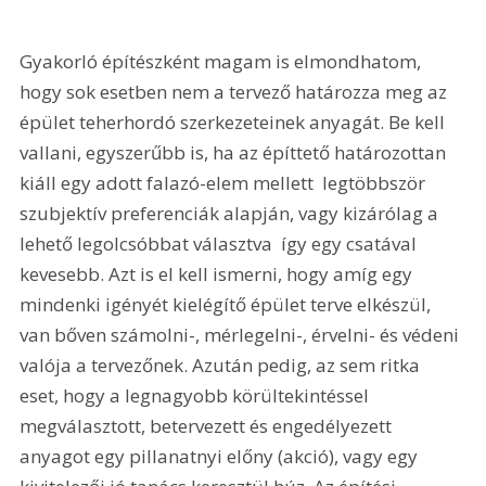
Gyakorló építészként magam is elmondhatom, 
hogy sok esetben nem a tervező határozza meg az 
épület teherhordó szerkezeteinek anyagát. Be kell 
vallani, egyszerűbb is, ha az építtető határozottan 
kiáll egy adott falazó-elem mellett  legtöbbször 
szubjektív preferenciák alapján, vagy kizárólag a 
lehető legolcsóbbat választva  így egy csatával 
kevesebb. Azt is el kell ismerni, hogy amíg egy 
mindenki igényét kielégítő épület terve elkészül, 
van bőven számolni-, mérlegelni-, érvelni- és védeni 
valója a tervezőnek. Azután pedig, az sem ritka 
eset, hogy a legnagyobb körültekintéssel 
megválasztott, betervezett és engedélyezett 
anyagot egy pillanatnyi előny (akció), vagy egy 