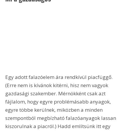
Egy adott falazóelem ára rendkívül piacfüggő. 
(Erre nem is kívánok kitérni, hisz nem vagyok 
gazdasági szakember. Mérnökként csak azt 
fájlalom, hogy egyre problémásabb anyagok, 
egyre többe kerülnek, miközben a minden 
szempontból megbízható falazóanyagok lassan 
kiszorulnak a piacról.) Hadd említsünk itt egy 