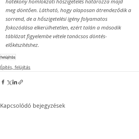
hatékony homlokzati hőszigetelés határozza majd 
meg döntően. Látható, hogy alaposan átrendeződik a 
sorrend, de a hőszigetelési igény folyamatos 
fokozódása elkerülhetetlen, ezért talán a második 
táblázat figyelembe vétele tanácsos döntés-
előkészítéshez.
felújítás
Építés, felújítás
Kapcsolódó bejegyzések