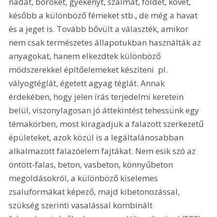
nádat, bőröket, gyékényt, szalmát, földet, követ, 
később a különböző fémeket stb., de még a havat 
és a jeget is. Tovább bővült a választék, amikor 
nem csak természetes állapotukban használták az 
anyagokat, hanem elkezdtek különböző 
módszerekkel építőelemeket készíteni  pl. 
vályogtéglát, égetett agyag téglát. Annak 
érdekében, hogy jelen írás terjedelmi keretein 
belül, viszonylagosan jó áttekintést tehessünk egy 
témakörben, most kiragadjuk a falazott szerkezetű 
épületeket, azok közül is a legáltalánosabban 
alkalmazott falazóelem fajtákat. Nem esik szó az 
öntött-falas, beton, vasbeton, könnyűbeton 
megoldásokról, a különböző kiselemes 
zsaluformákat képező, majd kibetonozással, 
szükség szerinti vasalással kombinált 