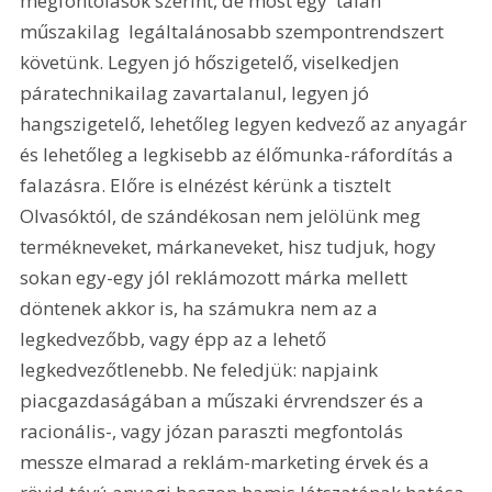
megfontolások szerint, de most egy  talán 
műszakilag  legáltalánosabb szempontrendszert 
követünk. Legyen jó hőszigetelő, viselkedjen 
páratechnikailag zavartalanul, legyen jó 
hangszigetelő, lehetőleg legyen kedvező az anyagár 
és lehetőleg a legkisebb az élőmunka-ráfordítás a 
falazásra. Előre is elnézést kérünk a tisztelt 
Olvasóktól, de szándékosan nem jelölünk meg 
termékneveket, márkaneveket, hisz tudjuk, hogy 
sokan egy-egy jól reklámozott márka mellett 
döntenek akkor is, ha számukra nem az a 
legkedvezőbb, vagy épp az a lehető 
legkedvezőtlenebb. Ne feledjük: napjaink 
piacgazdaságában a műszaki érvrendszer és a 
racionális-, vagy józan paraszti megfontolás 
messze elmarad a reklám-marketing érvek és a 