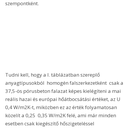
szempontként. 
Tudni kell, hogy a I. táblázatban szereplő 
anyagtípusokból  homogén falszerkezetként  csak a 
37,5-ös pórusbeton falazat képes kielégíteni a mai 
reális hazai és európai hőátbocsátási értéket, az U 
0,4 W/m2K-t, miközben ez az érték folyamatosan 
közelít a 0,25  0,35 W/m2K felé, ami már minden 
esetben csak kiegészítő hőszigeteléssel 