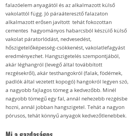
falazóelem anyagától és az alkalmazott külső 
vakolattól függ. Jó páraáteresztő falazaton 
alkalmazott erősen javított  tehát fokozottan 
cementes  hagyományos habarcsból készülő külső 
vakolat páratorlódást, nedvesedést, 
hőszigetelőképesség-csökkenést, vakolatlefagyást 
eredményezhet. Hangszigetelés szempontjából, 
akár léghangról (levegő által továbbított 
rezgésekről), akár testhangokról (falak, födémek, 
padlók által vezetett kopogó) hangokról legyen szó, 
a nagyobb fajlagos tömeg a kedvezőbb. Minél 
nagyobb tömegű egy fal, annál nehezebb rezgésbe 
hozni, annál jobban hangszigetel. Tehát a nagyon 
pórusos, tehát könnyű anyagok kedvezőtlenebbek.
Mi a gazdaságos