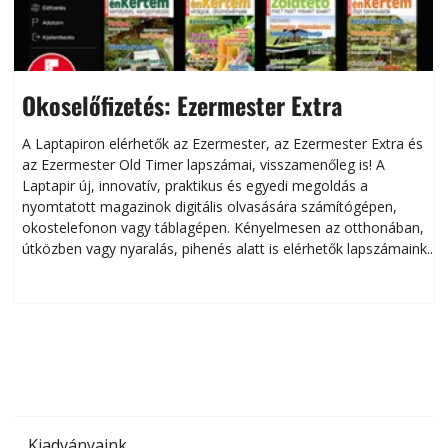
Okoselőfizetés: Ezermester Extra
A Laptapiron elérhetők az Ezermester, az Ezermester Extra és
az Ezermester Old Timer lapszámai, visszamenőleg is! A
Laptapir új, innovatív, praktikus és egyedi megoldás a
L
nyomtatott magazinok digitális olvasására számítógépen,
okostelefonon vagy táblagépen. Kényelmesen az otthonában,
útközben vagy nyaralás, pihenés alatt is elérhetők lapszámaink.
ú
Bárhol, bármikor, akár külföldön élve vagy dolgozva is
B
olvashatók az Ezermester lapszámai. A Laptapir kényelmes
megoldás, mert: – t
Kiadványaink