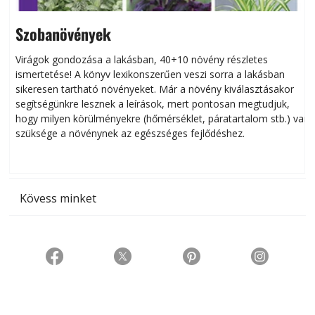
Szobanövények
Virágok gondozása a lakásban, 40+10 növény részletes
ismertetése! A könyv lexikonszerűen veszi sorra a lakásban
s
sikeresen tart­ha­tó növényeket. Már a növény kiválasztásakor
h
segítségünkre lesznek a leírások, mert pontosan megtudjuk,
k
hogy milyen körülményekre (hőmérséklet, páratartalom stb.) van
szüksége a növénynek az egészséges fejlődéshez.
t
Kövess minket