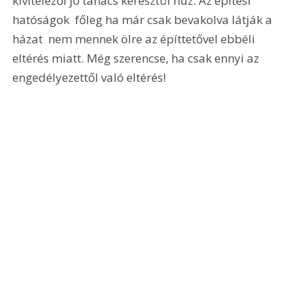
kivitelezői jó tanács keresztül húz. Az építési 
hatóságok  főleg ha már csak bevakolva látják a 
házat  nem mennek ölre az építtetővel ebbéli 
eltérés miatt. Még szerencse, ha csak ennyi az 
engedélyezettől való eltérés! 