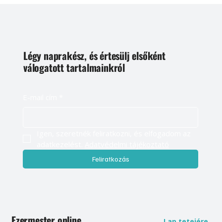
Légy naprakész, és értesülj elsőként
válogatott tartalmainkról
E-mail cím
*
Igen, szeretnék feliratkozni, és elfogadom az 
adatkezelést. 
Adatvédelmi tájékoztató
Feliratkozás
Ezermester online
Lap tetejére