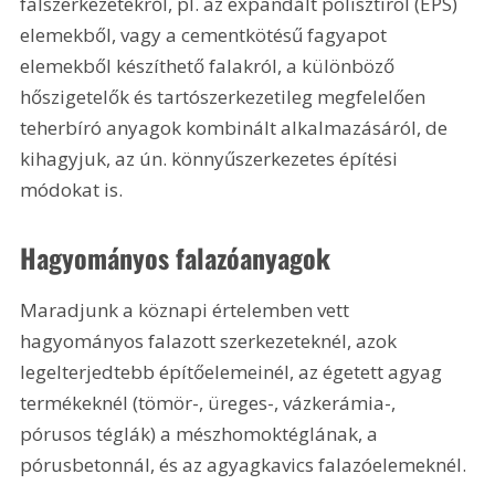
falszerkezetekről, pl. az expandált polisztirol (EPS) 
elemekből, vagy a cementkötésű fagyapot 
elemekből készíthető falakról, a különböző 
hőszigetelők és tartószerkezetileg megfelelően 
teherbíró anyagok kombinált alkalmazásáról, de 
kihagyjuk, az ún. könnyűszerkezetes építési 
módokat is.
Hagyományos falazóanyagok
Maradjunk a köznapi értelemben vett 
hagyományos falazott szerkezeteknél, azok 
legelterjedtebb építőelemeinél, az égetett agyag 
termékeknél (tömör-, üreges-, vázkerámia-, 
pórusos téglák) a mészhomoktéglának, a 
pórusbetonnál, és az agyagkavics falazóelemeknél.