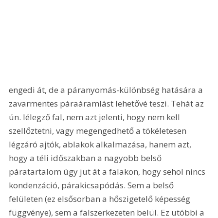
engedi át, de a páranyomás-különbség hatására a 
zavarmentes páraáramlást lehetővé teszi. Tehát az 
ún. lélegző fal, nem azt jelenti, hogy nem kell 
szellőztetni, vagy megengedhető a tökéletesen 
légzáró ajtók, ablakok alkalmazása, hanem azt, 
hogy a téli időszakban a nagyobb belső 
páratartalom úgy jut át a falakon, hogy sehol nincs 
kondenzáció, párakicsapódás. Sem a belső 
felületen (ez elsősorban a hőszigetelő képesség 
függvénye), sem a falszerkezeten belül. Ez utóbbi a 