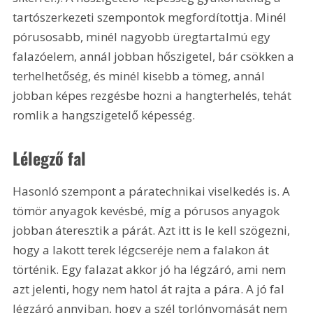
tartószerkezeti szempontok megfordítottja. Minél 
pórusosabb, minél nagyobb üregtartalmú egy 
falazóelem, annál jobban hőszigetel, bár csökken a 
terhelhetőség, és minél kisebb a tömeg, annál 
jobban képes rezgésbe hozni a hangterhelés, tehát 
romlik a hangszigetelő képesség.
Lélegző fal
Hasonló szempont a páratechnikai viselkedés is. A 
tömör anyagok kevésbé, míg a pórusos anyagok 
jobban áteresztik a párát. Azt itt is le kell szögezni, 
hogy a lakott terek légcseréje nem a falakon át 
történik. Egy falazat akkor jó ha légzáró, ami nem 
azt jelenti, hogy nem hatol át rajta a pára. A jó fal 
légzáró annyiban, hogy a szél torlónyomását nem 