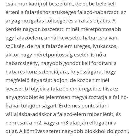
csak munkadíjról beszélünk, de ebbe bele kell 
érteni a falazáshoz szükséges falazó-habarcsot, az 
anyagmozgatás költségét és a rakás díját is. A 
kérdés nagyon összetett: minél méretpontosabb 
egy falazóelem, annál kevesebb habarcsra van 
szükség, de ha a falazóelem üreges, lyukacsos, 
akkor nagy méretpontosság esetén is nő a 
habarcsigény, nagyobb gondot kell fordítani a 
habarcs konzisztenciájára, folyósságára, hogy 
megfelelő ágyazást adjon, de közben minél 
kevesebb folyjék a falazóelem üregeibe, hisz ez 
anyagtöbblet és jelentősen megváltoztatja a fal hő-
fizikai tulajdonságait. Érdemes pontosítani 
vállalásba-adáskor a falazó-elem mibenlétét, és 
nem csak a m2, vagy a m3 alapján elfogadni a 
díjat. A kőműves szeret nagyobb blokkból dolgozni, 