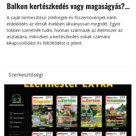
Balkon kertészkedés vagy magaságyás?
Helytakarékos kertészkedés
A saját termesztésű zöldségek és fűszernövények iránti
érdeklődés az elmúlt években látványosan megnőtt. Egyre
többen szeretnék tudni, honnan származik az élelmiszer az
l
asztalukra, miközben a kertészkedés sokak számára
kikapcsolódást és feltöltődést is jelent.
é
d
Szerkesztőségi