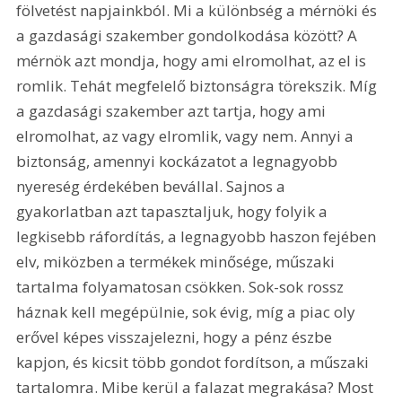
fölvetést napjainkból. Mi a különbség a mérnöki és 
a gazdasági szakember gondolkodása között? A 
mérnök azt mondja, hogy ami elromolhat, az el is 
romlik. Tehát megfelelő biztonságra törekszik. Míg 
a gazdasági szakember azt tartja, hogy ami 
elromolhat, az vagy elromlik, vagy nem. Annyi a 
biztonság, amennyi kockázatot a legnagyobb 
nyereség érdekében bevállal. Sajnos a 
gyakorlatban azt tapasztaljuk, hogy folyik a 
legkisebb ráfordítás, a legnagyobb haszon fejében 
elv, miközben a termékek minősége, műszaki 
tartalma folyamatosan csökken. Sok-sok rossz 
háznak kell megépülnie, sok évig, míg a piac oly 
erővel képes visszajelezni, hogy a pénz észbe 
kapjon, és kicsit több gondot fordítson, a műszaki 
tartalomra. Mibe kerül a falazat megrakása? Most 