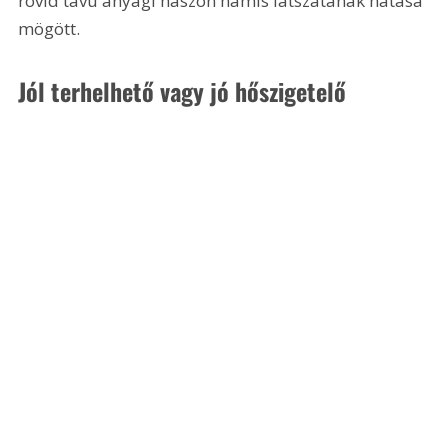
rövid távú anyagi haszon hamis látszatának hatása 
mögött.
Jól terhelhető vagy jó hőszigetelő