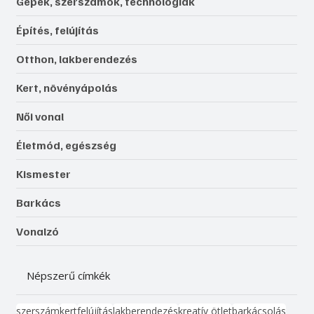
Gépek, szerszámok, technológiák
Építés, felújítás
Otthon, lakberendezés
Kert, növényápolás
Női vonal
Életmód, egészség
Kismester
Barkács
Vonalzó
Népszerű címkék
szerszám
kert
felújítás
lakberendezés
kreatív ötlet
barkácsolás