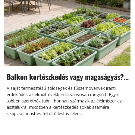
Balkon kertészkedés vagy magaságyás?
Helytakarékos kertészkedés
A saját termesztésű zöldségek és fűszernövények iránti
érdeklődés az elmúlt években látványosan megnőtt. Egyre
többen szeretnék tudni, honnan származik az élelmiszer az
l
asztalukra, miközben a kertészkedés sokak számára
kikapcsolódást és feltöltődést is jelent.
é
d