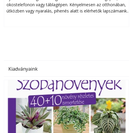
okostelefonon vagy táblagépen. Kényelmesen az otthonában,
útközben vagy nyaralás, pihenés alatt is elérhetők lapszámaink.
ú
Bárhol, bármikor, akár külföldön élve vagy dolgozva is
B
olvashatók az Ezermester lapszámai. A Laptapir kényelmes
megoldás, mert: – t
Kiadványaink