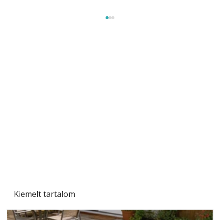
Beton járdalap készítése és lerakása – gyári
és saját készítésű megoldások
Kiemelt tartalom