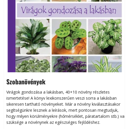
Szobanövények
Virágok gondozása a lakásban, 40+10 növény részletes
ismertetése! A könyv lexikonszerűen veszi sorra a lakásban
s
sikeresen tart­ha­tó növényeket. Már a növény kiválasztásakor
h
segítségünkre lesznek a leírások, mert pontosan megtudjuk,
k
hogy milyen körülményekre (hőmérséklet, páratartalom stb.) van
szüksége a növénynek az egészséges fejlődéshez.