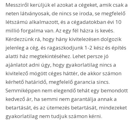
Messziről kerüljük el azokat a cégeket, amik csak a 
neten látványosak, de nincs se iroda, se megfelelő 
létszámú alkalmazott, és a cégadatokban évi 10 
millió forgalma van. Az egy fél házra is kevés. 
Kérdezzünk rá, hogy hány kivitelezésen dolgozik 
jelenleg a cég, és ragaszkodjunk 1-2 kész és építés 
alatti ház megtekintéséhez. Lehet persze jó 
ajánlatot adni úgy, hogy gyakorlatilag nincs a 
kivitelező mögött céges háttér, de akkor számon 
kérhető határidő, megfelelő garancia sincs. 
Semmiképpen nem elegendő tehát egy bemondott 
kedvező ár, ha semmi nem garantálja annak a 
betartását, és az ütemezés betartását, mindezeket 
gyakorlatilag nem tudjuk számon kérni.