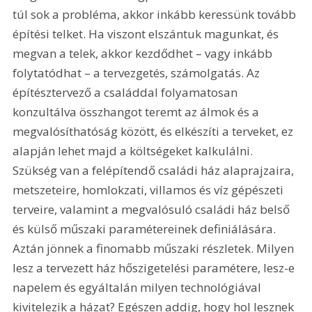
túl sok a probléma, akkor inkább keressünk tovább 
építési telket. Ha viszont elszántuk magunkat, és 
megvan a telek, akkor kezdődhet – vagy inkább 
folytatódhat – a tervezgetés, számolgatás. Az 
építésztervező a családdal folyamatosan 
konzultálva összhangot teremt az álmok és a 
megvalósíthatóság között, és elkészíti a terveket, ez 
alapján lehet majd a költségeket kalkulálni. 
Szükség van a felépítendő családi ház alaprajzaira, 
metszeteire, homlokzati, villamos és víz gépészeti 
terveire, valamint a megvalósuló családi ház belső 
és külső műszaki paramétereinek definiálására. 
Aztán jönnek a finomabb műszaki részletek. Milyen 
lesz a tervezett ház hőszigetelési paramétere, lesz-e 
napelem és egyáltalán milyen technológiával 
kivitelezik a házat? Egészen addig, hogy hol lesznek 