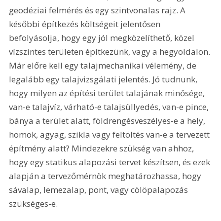
geodéziai felmérés és egy szintvonalas rajz. A 
későbbi építkezés költsé­geit jelentősen 
befolyásolja, hogy egy jól megközelíthető, közel 
vízszintes területen építkezünk, vagy a hegyoldalon. 
Már előre kell egy talajmechanikai vélemény, de 
legalább egy talajvizsgálati jelentés. Jó tudnunk, 
hogy milyen az építési terület talajának minősége, 
van-e talajvíz, várható-e talajsüllyedés, van-e pince, 
bánya a terület alatt, földrengésveszélyes-e a hely, 
homok, agyag, szikla vagy feltöltés van-e a tervezett 
építmény alatt? Mindezekre szükség van ahhoz, 
hogy egy statikus alapozási tervet készítsen, és ezek 
alapján a tervezőmérnök meghatározhassa, hogy 
sávalap, lemezalap, pont, vagy cölöpalapozás 
szükséges-e. 