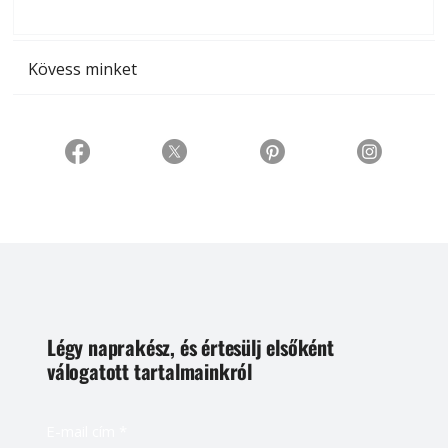
t
Kövess minket
Légy naprakész, és értesülj elsőként
válogatott tartalmainkról
E-mail cím
*