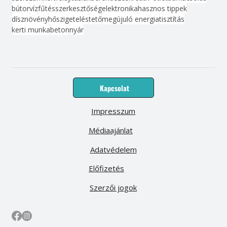
bútor
víz
fűtés
szerkesztőség
elektronika
hasznos tippek
dísznövény
hőszigetelés
tető
megújuló energia
tisztítás
kerti munka
beton
nyár
Kapcsolat
Impresszum
Médiaajánlat
Adatvédelem
Előfizetés
Szerzői jogok