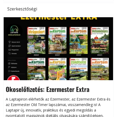
Szerkesztőségi
Okoselőfizetés: Ezermester Extra
A Laptapiron elérhetők az Ezermester, az Ezermester Extra és
az Ezermester Old Timer lapszámai, visszamenőleg is! A
Laptapir új, innovatív, praktikus és egyedi megoldás a
L
nyomtatott magazinok digitális olvasására számítógépen,