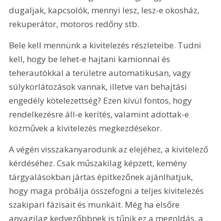
dugaljak, kapcsolók, mennyi lesz, lesz-e okosház, 
rekuperátor, motoros redőny stb.
Bele kell mennünk a kivitelezés részleteibe. Tudni 
kell, hogy be lehet-e hajtani kamionnal és 
teherautókkal a területre automatikusan, vagy 
súlykorlátozások vannak, illetve van behajtási 
engedély kötelezettség? Ezen kívül fontos, hogy 
rendelkezésre áll-e kerítés, valamint adottak-e 
közművek a kivitelezés megkezdésekor.
A végén visszakanyarodunk az elejéhez, a kivitelező 
kérdéséhez. Csak műszakilag képzett, kemény 
tárgyalásokban jártas építkezőnek ajánlhatjuk, 
hogy maga próbálja összefogni a teljes kivitelezés 
szakipari fázisait és munkáit. Még ha elsőre 
anyagilag kedvezőbbnek is tűnik ez a megoldás, a 