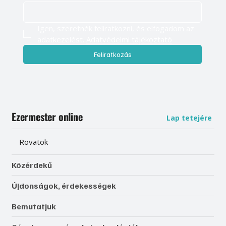
Igen, szeretnék feliratkozni, és elfogadom az 
adatkezelést. 
Adatvédelmi tájékoztató
Feliratkozás
Ezermester online
Lap tetejére
Rovatok
Közérdekű
Újdonságok, érdekességek
Bemutatjuk