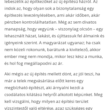
lebeszélik az építkezőket az új építésű házról. Az 
indok az, hogy olyan sok a bizonytalanság egy 
építkezés levezénylésében, ami akár időben, akár 
pénzben kontrolálhatatlan. Még az sem divatos 
manapság, hogy vegyünk – viszonylag olcsón – egy 
lehasznált házat, lakást, és újíttassuk fel álmaink és 
igényeink szerint. A magyarázat ugyanaz; ha csak 
nem közeli rokonunk, barátunk a kivitelező, akkor 
ember meg nem mondja, mikor lesz kész a munka, 
és hol fog megállapodni az ár.
Aki mégis az új építés mellett dönt, az jól teszi, ha 
már a telek megvásárlása előtt keres egy 
megbízható építészt, aki árnyalni kezdi a 
csodálatos kilátású helyről alkotott képünket. Meg 
kell vizsgálni, hogy milyen az építési terület 
vízszintestől való eltérése, azaz szükséges egy 