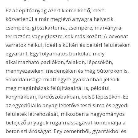
Ez az építőanyag azért kiemelkedő, mert 
közvetlenül a már meglévő anyagra helyezik: 
csempére, gipszkartonra, csempére, márványra, 
terrazzóra vagy gipszre, sok más között. A bevonat 
varratok nélkül, ideális kültéri és beltéri felületeken 
egyaránt. Egy folyamatos burkolat, mely 
alkalmazható padlókon, falakon, lépcsőkön, 
mennyezeteken, medencéken és még bútorokon is. 
Sokoldalúsága miatt egyre gyakrabban jelenik 
meg magánházak felújításainál is, például 
konyhákban, fürdőszobákban, belső lépcsőkön. Ez 
az egyedülálló anyag lehetővé teszi sima és egyedi 
felületek létrehozását, miközben a hagyományos 
befejező anyagok rugalmasságával kombinálja a 
beton szilárdságát. Egy cementből, gyantákból és 