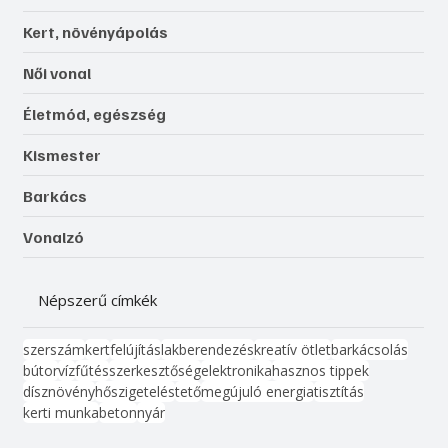
Kert, növényápolás
Női vonal
Életmód, egészség
Kismester
Barkács
Vonalzó
Népszerű címkék
szerszám
kert
felújítás
lakberendezés
kreatív ötlet
barkácsolás
bútor
víz
fűtés
szerkesztőség
elektronika
hasznos tippek
dísznövény
hőszigetelés
tető
megújuló energia
tisztítás
kerti munka
beton
nyár