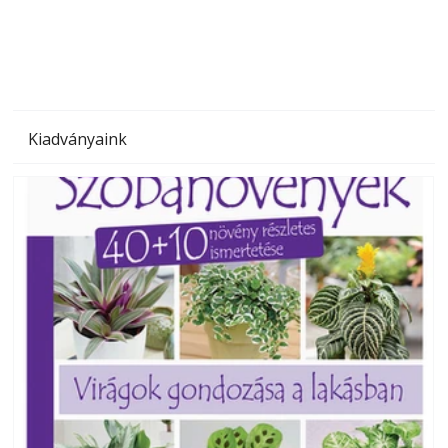
megoldás, mert: – t
Kiadványaink