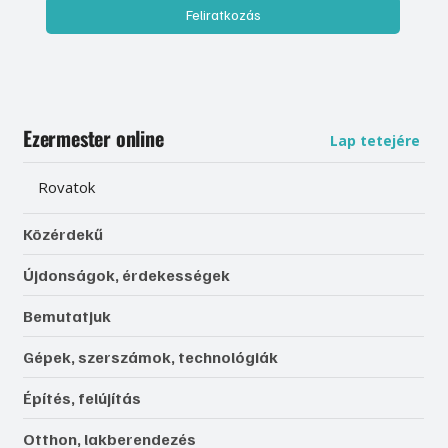
Feliratkozás
Ezermester online
Lap tetejére
Rovatok
Közérdekű
Újdonságok, érdekességek
Bemutatjuk
Gépek, szerszámok, technológiák
Építés, felújítás
Otthon, lakberendezés