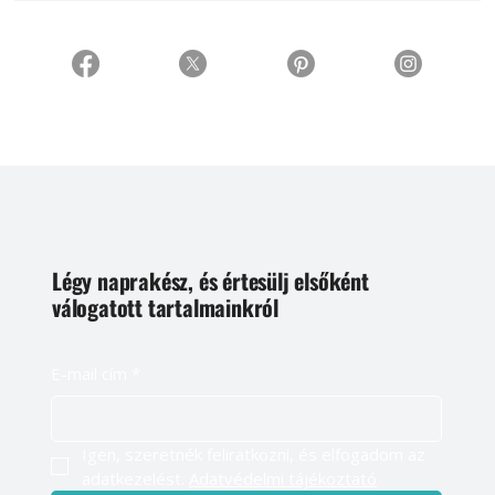
Légy naprakész, és értesülj elsőként
válogatott tartalmainkról
E-mail cím
*
Igen, szeretnék feliratkozni, és elfogadom az 
adatkezelést. 
Adatvédelmi tájékoztató