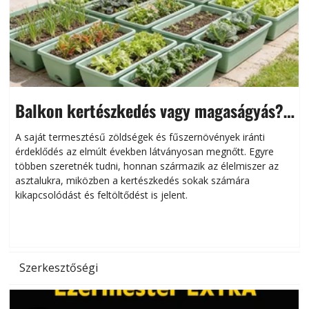
Balkon kertészkedés vagy magaságyás?
Helytakarékos kertészkedés
A saját termesztésű zöldségek és fűszernövények iránti
érdeklődés az elmúlt években látványosan megnőtt. Egyre
többen szeretnék tudni, honnan származik az élelmiszer az
l
asztalukra, miközben a kertészkedés sokak számára
kikapcsolódást és feltöltődést is jelent.
é
d
Szerkesztőségi