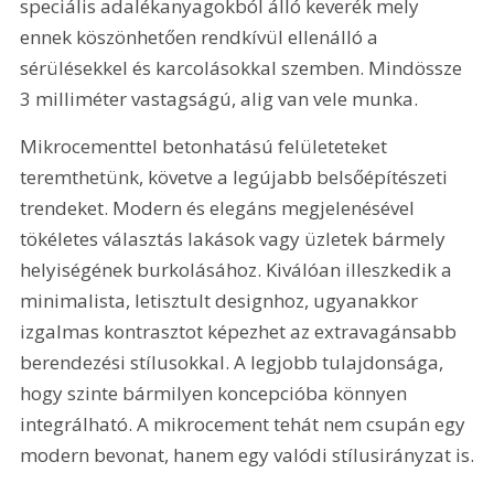
speciális adalékanyagokból álló keverék mely 
ennek köszönhetően rendkívül ellenálló a 
sérülésekkel és karcolásokkal szemben. Mindössze 
3 milliméter vastagságú, alig van vele munka.
Mikrocementtel betonhatású felületeteket 
teremthetünk, követve a legújabb belsőépítészeti 
trendeket. Modern és elegáns megjelenésével 
tökéletes választás lakások vagy üzletek bármely 
helyiségének burkolásához. Kiválóan illeszkedik a 
minimalista, letisztult designhoz, ugyanakkor 
izgalmas kontrasztot képezhet az extravagánsabb 
berendezési stílusokkal. A legjobb tulajdonsága, 
hogy szinte bármilyen koncepcióba könnyen 
integrálható. A mikrocement tehát nem csupán egy 
modern bevonat, hanem egy valódi stílusirányzat is.