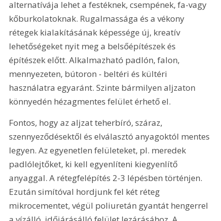
alternatívája lehet a festéknek, csempének, fa-vagy 
kőburkolatoknak. Rugalmassága és a vékony 
rétegek kialakításának képessége új, kreatív 
lehetőségeket nyit meg a belsőépítészek és 
építészek előtt. Alkalmazható padlón, falon, 
mennyezeten, bútoron - beltéri és kültéri 
használatra egyaránt. Szinte bármilyen aljzaton 
könnyedén hézagmentes felület érhető el.
Fontos, hogy az aljzat teherbíró, száraz, 
szennyeződésektől és elválasztó anyagoktól mentes 
legyen. Az egyenetlen felületeket, pl. meredek 
padlólejtőket, ki kell egyenlíteni kiegyenlítő 
anyaggal. A rétegfelépítés 2-3 lépésben történjen. 
Ezután simítóval hordjunk fel két réteg 
mikrocementet, végül poliuretán gyantát hengerrel 
a vízálló, időjárásálló felület lezárásához. A 