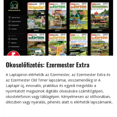
Okoselőfizetés: Ezermester Extra
A Laptapiron elérhetők az Ezermester, az Ezermester Extra és
az Ezermester Old Timer lapszámai, visszamenőleg is! A
Laptapir új, innovatív, praktikus és egyedi megoldás a
L
nyomtatott magazinok digitális olvasására számítógépen,
okostelefonon vagy táblagépen. Kényelmesen az otthonában,
útközben vagy nyaralás, pihenés alatt is elérhetők lapszámaink.
ú
Bárhol, bármikor, akár külföldön élve vagy dolgozva is
B
olvashatók az Ezermester lapszámai. A Laptapir kényelmes