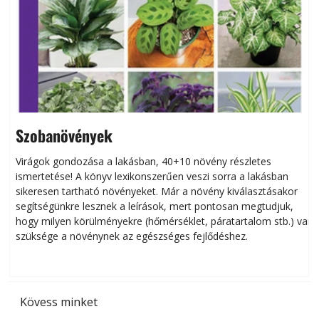
Szobanövények
Virágok gondozása a lakásban, 40+10 növény részletes
ismertetése! A könyv lexikonszerűen veszi sorra a lakásban
s
sikeresen tart­ha­tó növényeket. Már a növény kiválasztásakor
h
segítségünkre lesznek a leírások, mert pontosan megtudjuk,
k
hogy milyen körülményekre (hőmérséklet, páratartalom stb.) van
szüksége a növénynek az egészséges fejlődéshez.
t
Kövess minket