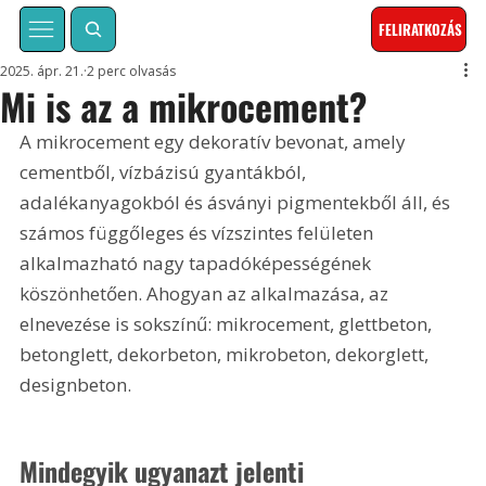
FELIRATKOZÁS
2025. ápr. 21.
2 perc olvasás
Mi is az a mikrocement?
A mikrocement egy dekoratív bevonat, amely 
cementből, vízbázisú gyantákból, 
adalékanyagokból és ásványi pigmentekből áll, és 
számos függőleges és vízszintes felületen 
alkalmazható nagy tapadóképességének 
köszönhetően. Ahogyan az alkalmazása, az 
elnevezése is sokszínű: mikrocement, glettbeton, 
betonglett, dekorbeton, mikrobeton, dekorglett, 
designbeton.
Mindegyik ugyanazt jelenti