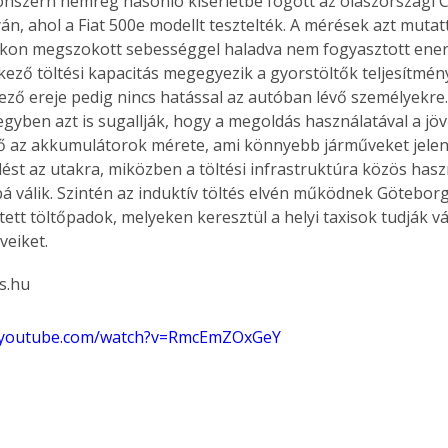
onszern nemrég hasonló kísérletbe fogott az olaszországi C
yán, ahol a Fiat 500e modellt tesztelték. A mérések azt mutat
kon megszokott sebességgel haladva nem fogyasztott energi
kező töltési kapacitás megegyezik a gyorstöltők teljesítmény
ő ereje pedig nincs hatással az autóban lévő személyekre. 
gyben azt is sugallják, hogy a megoldás használatával a jö
 az akkumulátorok mérete, ami könnyebb járműveket jelent 
lést az utakra, miközben a töltési infrastruktúra közös has
 válik. Szintén az induktív töltés elvén működnek Götebor
ített töltőpadok, melyeken keresztül a helyi taxisok tudják 
veiket.
ss.hu
w.youtube.com/watch?v=RmcEmZOxGeY