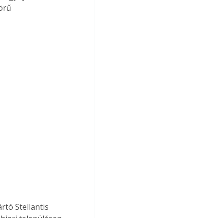
örű 
tó Stellantis 