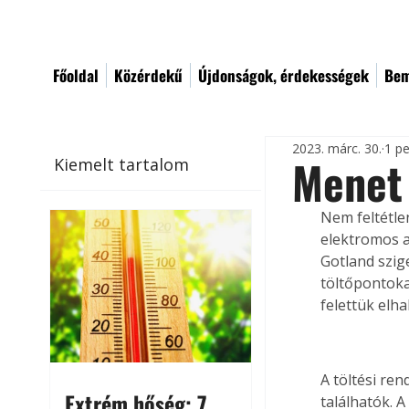
Főoldal
Közérdekű
Újdonságok, érdekességek
Bem
2023. márc. 30.
1 pe
Menet 
Kiemelt tartalom
Nem feltétle
elektromos a
Gotland szig
töltőpontoka
felettük elh
A töltési ren
Extrém hőség: 7
találhatók. A