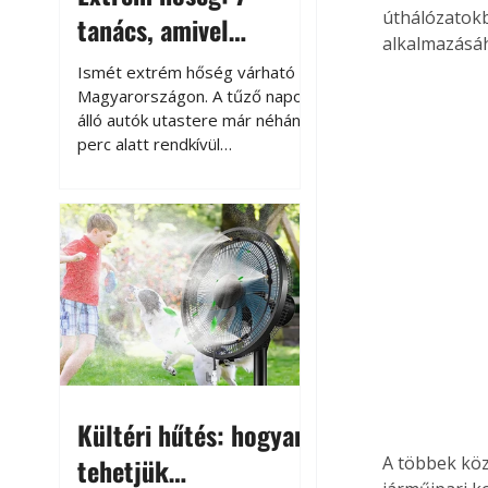
úthálózatokb
tanács, amivel
alkalmazásá
megóvhatjuk
Ismét extrém hőség várható
autónkat a nyári
Magyarországon. A tűző napon
álló autók utastere már néhány
károktól
perc alatt rendkívül
felmelegszik, és rövid időn belül
akár a 60-70 °C-ot is
megközelítheti. Ez nemcsak a
beszállást teszi kellemetlenné,
hanem az autó állapotára és a
benne hagyott tárgyakra is
káros hatással lehet. Néhány
egyszerű óvintézkedéssel
azonban jelentősen
csökkenthetjük a hőség káros
hatásait.
Kültéri hűtés: hogyan
tehetjük
A többek köz