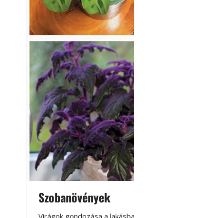
Szobanövények
Virágoskert: k
teraszon, laká
Virágok gondozása a lakásban,