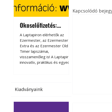
Kapcsolódó bejeg
Okoselőfizetés:
Okoselőfizetés
Ezermester Extra
A Laptapiron elérhetők az
A Laptapiron elérhető
Ezermester, az Ezermester
Ezermester, az Ezer
Extra és az Ezermester Old
Extra és az Ezermest
Timer lapszámai,
Timer lapszámai,
visszamenőleg is! A Laptapir új,
visszamenőleg is! A La
innovatív, praktikus és egyedi
innovatív, praktikus 
megoldás a nyomtatott
megoldás a nyomtato
magazinok digitális olvasására
magazinok digitális o
számítógépen, okostelefonon
számítógépen, okost
vagy táblagépen. Kényelmesen
vagy táblagépen. Ké
Kiadványaink
az otthonában, útközben vagy
az otthonában, útköz
nyaralás, pihenés alatt is
nyaralás, pihenés alat
elérhetők lapszámaink. Bárhol,
elérhetők lapszámaink
bármikor, akár külföldön élve
bármikor, akár külföld
vagy dolgozva is olvashatók az
vagy dolgozva is olv