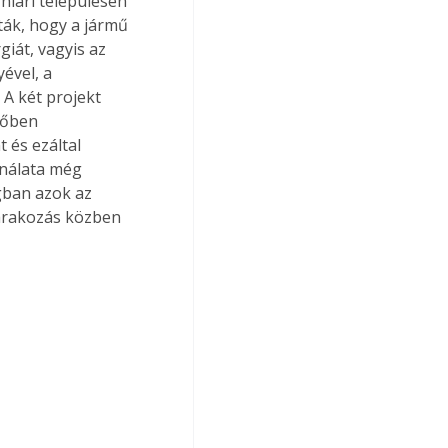
hiari településen 
ták, hogy a jármű 
át, vagyis az 
ével, a 
A két projekt 
vőben 
és ezáltal 
ználata még 
gban azok az 
várakozás közben 