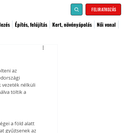
FELIRATKOZÁS
dezés
Építés, felújítás
Kert, növényápolás
Női vonal
lteni az 
édországi 
 vezeték nélküli 
lva töltik a 
gei a föld alatt 
kat gyűjtsenek az 