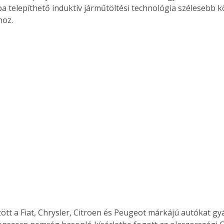
a telepíthető induktív járműtöltési technológia szélesebb k
hoz.
ött a Fiat, Chrysler, Citroen és Peugeot márkájú autókat gyár