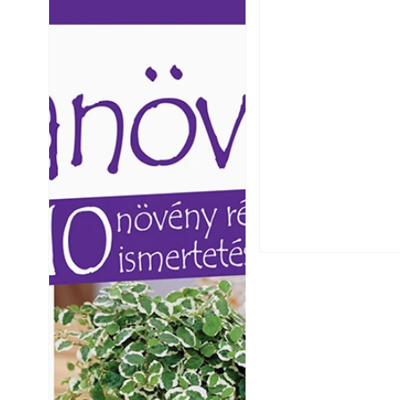
Ezermester lapszámai. A
Ezermester lapszámai
Laptapir kényelmes megoldás,
Laptapir kényelmes 
mert: – t
mert: – t
Széndioxid temető