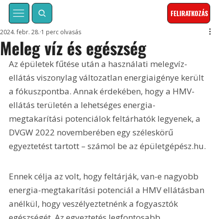
FELIRATKOZÁS
2024. febr. 28.
1 perc olvasás
Meleg víz és egészség
Az épületek fűtése után a használati melegvíz-
ellátás viszonylag változatlan energiaigénye került 
a fókuszpontba. Annak érdekében, hogy a HMV-
ellátás területén a lehetséges energia-
megtakarítási potenciálok feltárhatók legyenek, a 
DVGW 2022 novemberében egy széleskörű 
egyeztetést tartott – számol be az épületgépész.hu. 
Ennek célja az volt, hogy feltárják, van-e nagyobb 
energia-megtakarítási potenciál a HMV ellátásban 
anélkül, hogy veszélyeztetnénk a fogyasztók 
egészségét. Az egyeztetés legfontosabb 