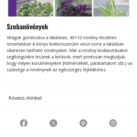
Szobanövények
Virágok gondozása a lakásban, 40+10 növény részletes
ismertetése! A könyv lexikonszerűen veszi sorra a lakásban
s
sikeresen tart­ha­tó növényeket. Már a növény kiválasztásakor
h
segítségünkre lesznek a leírások, mert pontosan megtudjuk,
k
hogy milyen körülményekre (hőmérséklet, páratartalom stb.) van
szüksége a növénynek az egészséges fejlődéshez.
t
Kövess minket