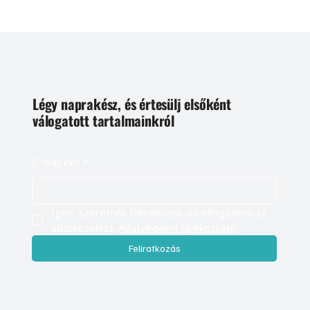
Légy naprakész, és értesülj elsőként
válogatott tartalmainkról
E-mail cím
*
Igen, szeretnék feliratkozni, és elfogadom az 
adatkezelést. 
Adatvédelmi tájékoztató
Feliratkozás