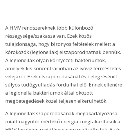
A HMV rendszereknek több különböző 
részegysége/szakasza van. Ezek közös 
tulajdonsága, hogy bizonyos feltételek mellett a 
kórokozók (legionellák) elszaporodhatnak bennük. 
A legionellák olyan környezeti baktériumok, 
amelyek kis koncentrációban az ivóvíz természetes 
velejárói. Ezek elszaporodásánál és belégzésénél 
súlyos tüdőgyulladás fordulhat elő. Ennek ellenére 
a legionella baktériumok által okozott 
megbetegedések közel teljesen elkerülhetők.
A legionellák szaporodásának megakadályozása 
miatt nagyobb mértékű energia-megtakarítások a 
HMV területen rövidtávon nem realizálhatók. Az új 