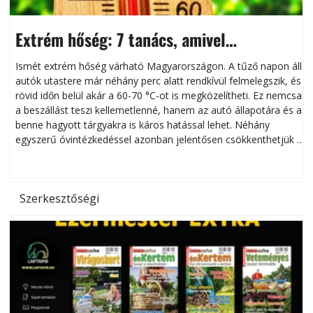
Extrém hőség: 7 tanács, amivel
megóvhatjuk autónkat a nyári károktól
Ismét extrém hőség várható Magyarországon. A tűző napon álló
autók utastere már néhány perc alatt rendkívül felmelegszik, és
rövid időn belül akár a 60-70 °C-ot is megközelítheti. Ez nemcsak
n
a beszállást teszi kellemetlenné, hanem az autó állapotára és a
benne hagyott tárgyakra is káros hatással lehet. Néhány
egyszerű óvintézkedéssel azonban jelentősen csökkenthetjük a
hőség káros hatásait.
l
Szerkesztőségi