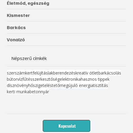
Életmód, egészség
Kismester
Barkács
Vonalzó
Népszerű címkék
szerszám
kert
felújítás
lakberendezés
kreatív ötlet
barkácsolás
bútor
víz
fűtés
szerkesztőség
elektronika
hasznos tippek
dísznövény
hőszigetelés
tető
megújuló energia
tisztítás
kerti munka
beton
nyár
Kapcsolat