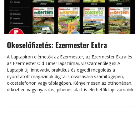
Okoselőfizetés: Ezermester Extra
A Laptapiron elérhetők az Ezermester, az Ezermester Extra és
az Ezermester Old Timer lapszámai, visszamenőleg is! A
Laptapir új, innovatív, praktikus és egyedi megoldás a
L
nyomtatott magazinok digitális olvasására számítógépen,
okostelefonon vagy táblagépen. Kényelmesen az otthonában,
útközben vagy nyaralás, pihenés alatt is elérhetők lapszámaink.
ú
Bárhol, bármikor, akár külföldön élve vagy dolgozva is
B
olvashatók az Ezermester lapszámai. A Laptapir kényelmes
megoldás, mert: – t