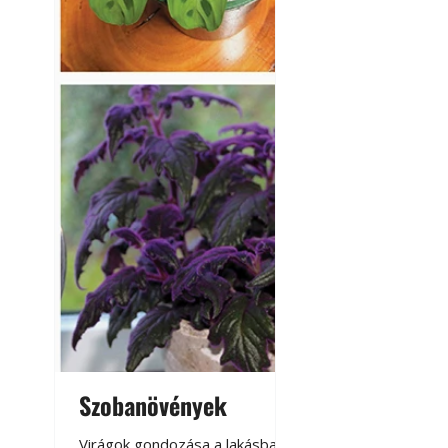
Szobanövények
Virágoskert: k
teraszon, laká
Virágok gondozása a lakásban,