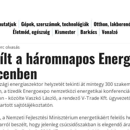
utatjuk
Gépek, szerszámok, technológiák
Otthon, lakberen
Életmód, egészség
Kismester
Barkács
Vonalzó
erc olvasás
ílt a háromnapos Ener
cenben
ági energiaszektor helyzetét tekinti át mintegy 300 szake
 a tizedik Energoexpo nemzetközi energetikai konferenciá
on - közölte Vaszkó László, a rendező V-Trade Kft. ügyvezető
artott sajtótájékoztatón.
, a Nemzeti Fejlesztési Minisztérium energetikáért felelős h
 arról beszélt, hogy jelenleg csúcsidőszakban is elegendő ár