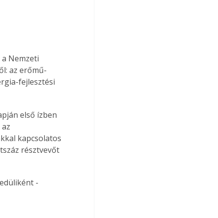
 a Nemzeti 
ől: az erőmű-
gia-fejlesztési 
pján első ízben 
 az 
kkal kapcsolatos 
tszáz résztvevőt 
düliként - 