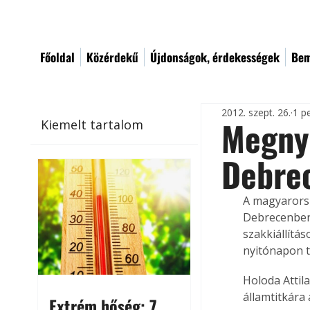
Főoldal
Közérdekű
Újdonságok, érdekességek
Bem
2012. szept. 26.
1 p
Megny
Kiemelt tartalom
Debre
A magyarorsz
Debrecenben,
szakkiállítás
nyitónapon t
Holoda Attila
államtitkára
Extrém hőség: 7