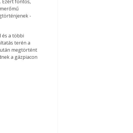
Ezért fontos, 
tomerőmű 
gtörténjenek - 
és a többi 
tatás terén a 
e után megtörtént 
dnek a gázpiacon 