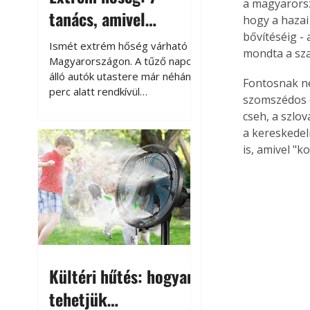
a magyarorsz
tanács, amivel
hogy a hazai
megóvhatjuk
bővítéséig -
Ismét extrém hőség várható
mondta a sz
autónkat a nyári
Magyarországon. A tűző napon
álló autók utastere már néhány
károktól
Fontosnak ne
perc alatt rendkívül
szomszédos o
felmelegszik, és rövid időn belül
cseh, a szlo
akár a 60-70 °C-ot is
a kereskedel
megközelítheti. Ez nemcsak a
is, amivel "k
beszállást teszi kellemetlenné,
hanem az autó állapotára és a
benne hagyott tárgyakra is
káros hatással lehet. Néhány
egyszerű óvintézkedéssel
azonban jelentősen
csökkenthetjük a hőség káros
hatásait.
Kültéri hűtés: hogyan
tehetjük