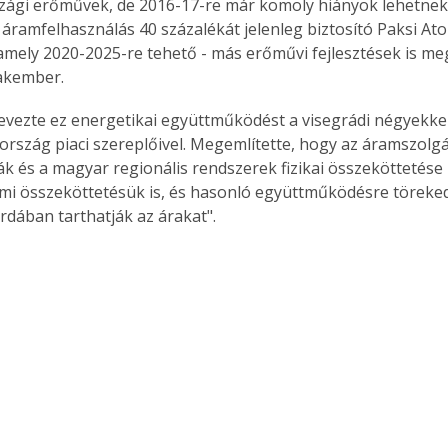
ági erőművek, de 2016-17-re már komoly hiányok lehetnek. 
 áramfelhasználás 40 százalékát jelenleg biztosító Paksi A
 amely 2020-2025-re tehető - más erőművi fejlesztések is me
akember.
vezte ez energetikai együttműködést a visegrádi négyekkel 
rszág piaci szereplőivel. Megemlítette, hogy az áramszolgál
vák és a magyar regionális rendszerek fizikai összeköttetés
mi összeköttetésük is, és hasonló együttműködésre töreke
ordában tarthatják az árakat".