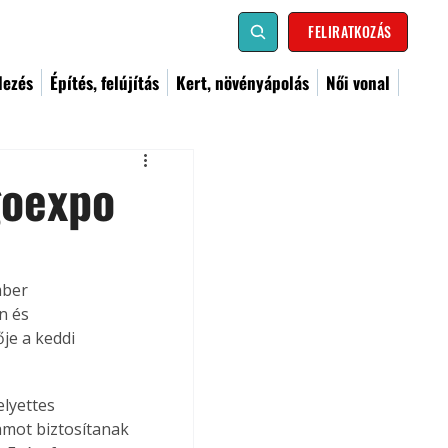
FELIRATKOZÁS
dezés
Építés, felújítás
Kert, növényápolás
Női vonal
goexpo
mber 
n és 
je a keddi 
elyettes 
amot biztosítanak 