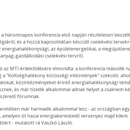
a a háromnapos konferencia első napján részletesen beszélt
égiáról, és a hozzá kapcsolódóan készülő cselekvési tervekr
 az energiahatékonysági, az épületenergetikai, a megújulóener
ianyag-gazdálkodási cselekvési tervről.
ó az MTI érdeklődésére elmondta: a konferencia második na
 a "Költséghatékony közösségi intézmények" szekciót, ahol
tokat, közintézményeket érintő energiahatékonysági témá
sznek, és már tizedik alkalommal adnak helyet a csaknem ké
yszerelő fórumnak.
keretében már harmadik alkalommal lesz - az országban egye
 amelyen öt hazai energiakereskedő versenyez majd kilenc 
óért - mutatott rá Vaszkó László.