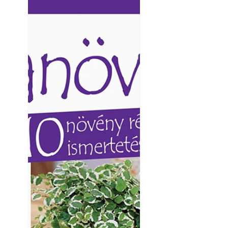
Ezermester lapszámai. A
Ezermester lapszámai
Laptapir kényelmes megoldás,
Laptapir kényelmes 
mert: – t
mert: – t
Yamaha koncepci