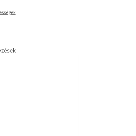
kességek
yzések