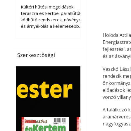
kellemesebbé a
Kültéri hűtési megoldások
teraszt és a kertet?
teraszra és kertbe: párahűtők,
ködhűtő rendszerek, növények
és árnyékolás a kellemesebb
nyári mikroklímáért. A kültéri
Holoda Attil
hűtés kérdése az utóbbi
Energiastrat
években egyre nagyobb
fejlesztési,
jelentőséget kapott, ahogy a
Szerkesztőségi
és az ásvány
nyári hőhullámok gyakoribbá és
intenzívebbé váltak. Míg
Vaszkó Lászl
korábban elsősorban a beltéri
rendezik meg
klímaberendezések jelentették
önkormányza
a megoldást a meleg ellen, ma
előadások le
már egyre többen keresnek
vonzó villan
olyan kültéri hűtési
lehetőségeket is, amelyek a
A találkozó 
teraszok, erkélyek, kertek vagy
vendégl
áramárverés,
nagyfogyaszt