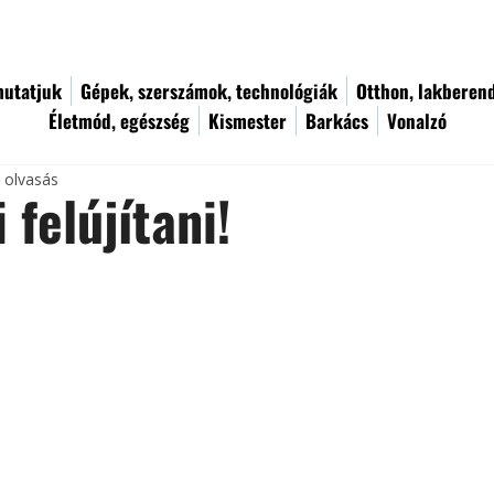
utatjuk
Gépek, szerszámok, technológiák
Otthon, lakberen
Életmód, egészség
Kismester
Barkács
Vonalzó
c olvasás
 felújítani!