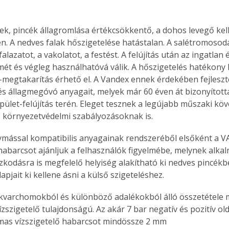
tek, pincék állagromlása értékcsökkentő, a dohos levegő kel
n. A nedves falak hőszigetelése hatástalan. A salétromosodá
falazatot, a vakolatot, a festést. A felújítás után az ingatlan
smét és végleg használhatóvá válik. A hőszigetelés hatékony l
-megtakarítás érhető el. A Vandex ennek érdekében fejleszt
és állagmegóvó anyagait, melyek már 60 éven át bizonyítottak
pület-felújítás terén. Eleget tesznek a legújabb műszaki k
s környezetvédelmi szabályozásoknak is.
mással kompatibilis anyagainak rendszeréből elsőként a 
 habarcsot ajánljuk a felhasználók figyelmébe, melynek alka
zkodásra is megfelelő helyiség alakítható ki nedves pincékbe
apjait ki kellene ásni a külső szigeteléshez.
zszigetelő tulajdonságú. Az akár 7 bar negatív és pozitív ol
almas vízszigetelő habarcsot mindössze 2 mm 