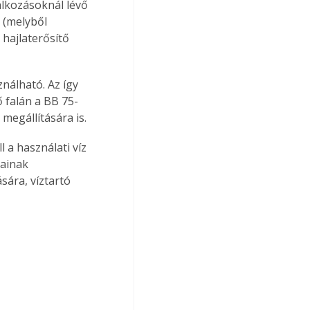
lálkozásoknál lévő 
 (melyből 
hajlaterősítő 
ő falán a BB 75-
 megállítására is.
tainak 
sára, víztartó 