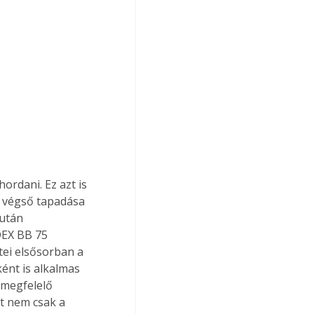
ordani. Ez azt is 
s végső tapadása 
 után 
DEX BB 75 
tei elsősorban a 
ként is alkalmas 
 megfelelő 
nt nem csak a 