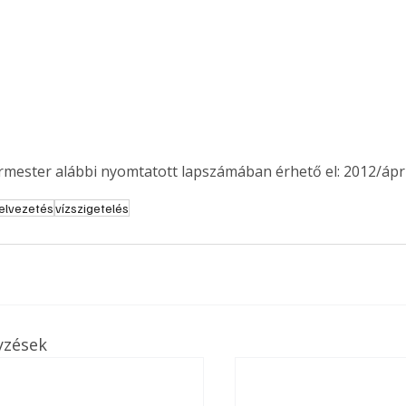
. A
megoldás,
ermester alábbi nyomtatott lapszámában érhető el: 2012/ápril
zelvezetés
vízszigetelés
yzések