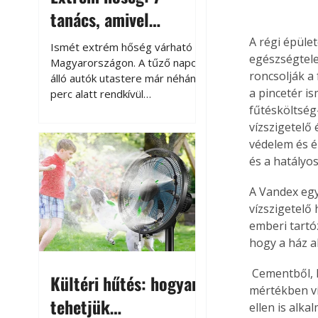
tanács, amivel
megóvhatjuk
A régi épüle
Ismét extrém hőség várható
egészségtele
autónkat a nyári
Magyarországon. A tűző napon
roncsolják a 
álló autók utastere már néhány
károktól
a pincetér i
perc alatt rendkívül
felmelegszik, és rövid időn belül
fűtésköltség
akár a 60-70 °C-ot is
vízszigetelő 
megközelítheti. Ez nemcsak a
védelem és é
beszállást teszi kellemetlenné,
és a hatályo
hanem az autó állapotára és a
benne hagyott tárgyakra is
A Vandex egy
káros hatással lehet. Néhány
vízszigetelő
egyszerű óvintézkedéssel
emberi tartó
azonban jelentősen
hogy a ház al
csökkenthetjük a hőség káros
hatásait.
 Cementből, kvarchomokból és különböző adalékokból álló összetétele miatt teljes 
Kültéri hűtés: hogyan
mértékben ví
tehetjük
ellen is alk