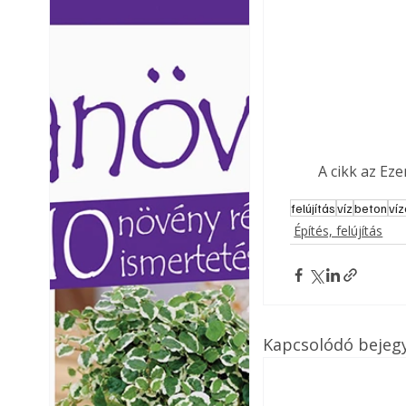
Ezermester lapszámai. A
Ezermester lapszámai
Laptapir kényelmes megoldás,
Laptapir kényelmes 
mert: – t
mert: – t
A cikk az Ez
felújítás
víz
beton
ví
Építés, felújítás
Kapcsolódó bejeg