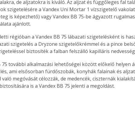
lakra, de aljzatokra is kiváló. Az aljzat és függőleges fal ta
 szigetelésére a Vandex Uni Mortar 1 vízszigetelő vakolat
teg is képezhető) vagy Vandex BB 75-be ágyazott rugalmas 
lata ajánlott.
Együtt jobban megéri!
Bővebb információ itt!
k az
Együtt jobban megéri! A
bazati szigetelés a Dryzone szigetelőkrémmel és a pince bels
mester
könyvek tetszőleges
zigeteléssel biztosíték a falban felszálló kapilláris nedvesség
er Old
párosítással kedvezményes
áron, 0 Ft postaköltséggel
ptapir új,
megrendelhetők!
telés, ami elsősorban fürdőszobák, konyhák falainak és aljza
és egyedi
 való megóvását célozzák, de medencék, ciszternák kialakítá
tt
iztosítására is a Vandex BB 75 jelenti a megoldást.
lvasására
elefonon
nyelmesen
ben vagy
t is
. Bárhol,
ön élve
ashatók az