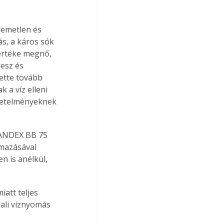
lemetlen és 
s, a káros sók 
 értéke megnő, 
esz és 
ette tovább 
 a víz elleni 
övetelményeknek 
VANDEX BB 75 
lmazásával 
n is anélkül, 
dali víznyomás 