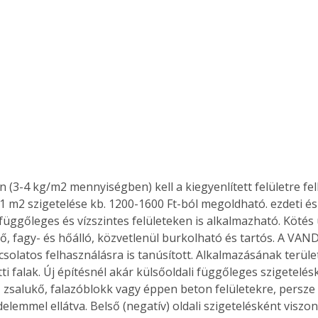
(3-4 kg/m2 mennyiségben) kell a kiegyenlített felületre felh
y 1 m2 szigetelése kb. 1200-1600 Ft-ból megoldható. ezdeti é
 függőleges és vízszintes felületeken is alkalmazható. Kötés
ő, fagy- és hőálló, közvetlenül burkolható és tartós. A VAN
csolatos felhasználásra is tanúsított. Alkalmazásának terüle
atti falak. Új építésnél akár külsőoldali függőleges szigetelés
t, zsalukő, falazóblokk vagy éppen beton felületekre, persze
elemmel ellátva. Belső (negatív) oldali szigetelésként viszo