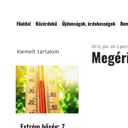
Főoldal
Közérdekű
Újdonságok, érdekességek
Bem
2012. jún. 26.
2 per
Megéri
Kiemelt tartalom
Extrém hőség: 7