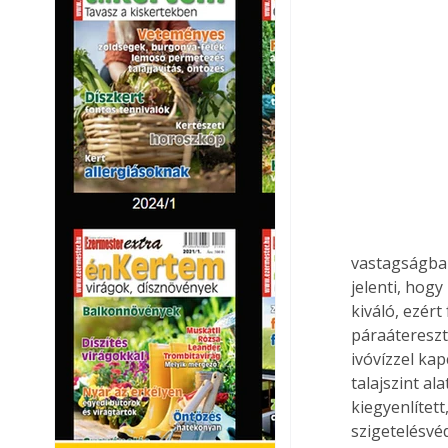
vastagságban 
jelenti, hog
kiváló, ezért
páraátereszt
ivóvízzel kap
talajszint al
kiegyenlítet
szigetelésvéd