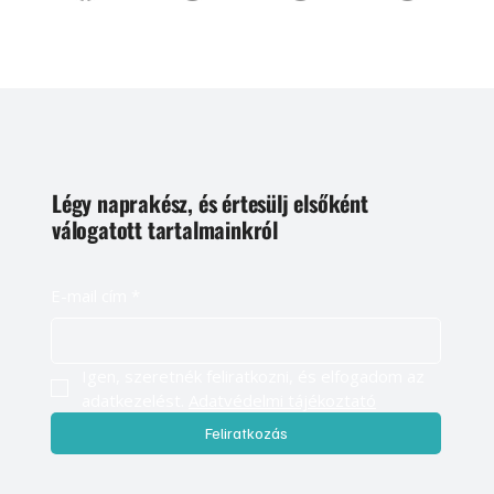
Légy naprakész, és értesülj elsőként
válogatott tartalmainkról
E-mail cím
*
Igen, szeretnék feliratkozni, és elfogadom az 
adatkezelést. 
Adatvédelmi tájékoztató
Feliratkozás