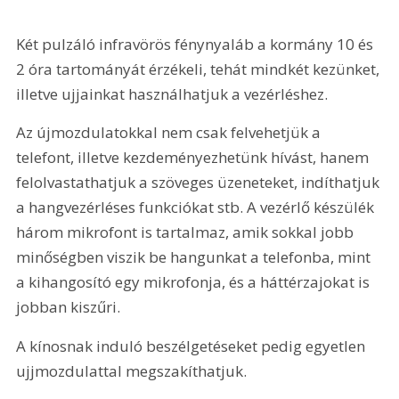
Két pulzáló infravörös fénynyaláb a kormány 10 és 
2 óra tartományát érzékeli, tehát mindkét kezünket, 
illetve ujjainkat használhatjuk a vezérléshez.
Az újmozdulatokkal nem csak felvehetjük a 
telefont, illetve kezdeményezhetünk hívást, hanem 
felolvastathatjuk a szöveges üzeneteket, indíthatjuk 
a hangvezérléses funkciókat stb. A vezérlő készülék 
három mikrofont is tartalmaz, amik sokkal jobb 
minőségben viszik be hangunkat a telefonba, mint 
a kihangosító egy mikrofonja, és a háttérzajokat is 
jobban kiszűri.
A kínosnak induló beszélgetéseket pedig egyetlen 
ujjmozdulattal megszakíthatjuk.