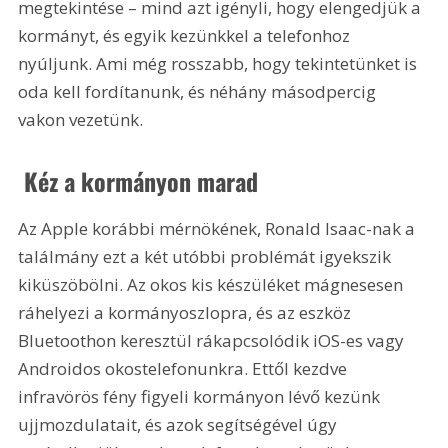
megtekintése – mind azt igényli, hogy elengedjük a 
kormányt, és egyik kezünkkel a telefonhoz 
nyúljunk. Ami még rosszabb, hogy tekintetünket is 
oda kell fordítanunk, és néhány másodpercig 
vakon vezetünk.
 Kéz a kormányon marad
Az Apple korábbi mérnökének, Ronald Isaac-nak a 
találmány ezt a két utóbbi problémát igyekszik 
kiküszöbölni. Az okos kis készüléket mágnesesen 
ráhelyezi a kormányoszlopra, és az eszköz 
Bluetoothon keresztül rákapcsolódik iOS-es vagy 
Androidos okostelefonunkra. Ettől kezdve 
infravörös fény figyeli kormányon lévő kezünk 
ujjmozdulatait, és azok segítségével úgy 