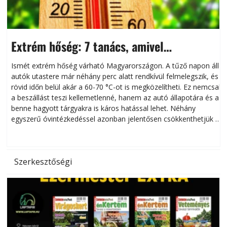
Extrém hőség: 7 tanács, amivel
megóvhatjuk autónkat a nyári károktól
Ismét extrém hőség várható Magyarországon. A tűző napon álló
autók utastere már néhány perc alatt rendkívül felmelegszik, és
rövid időn belül akár a 60-70 °C-ot is megközelítheti. Ez nemcsak
n
a beszállást teszi kellemetlenné, hanem az autó állapotára és a
benne hagyott tárgyakra is káros hatással lehet. Néhány
egyszerű óvintézkedéssel azonban jelentősen csökkenthetjük a
hőség káros hatásait.
l
Szerkesztőségi