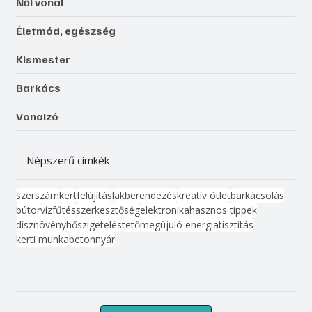
Női vonal
Életmód, egészség
Kismester
Barkács
Vonalzó
Népszerű címkék
szerszám
kert
felújítás
lakberendezés
kreatív ötlet
barkácsolás
bútor
víz
fűtés
szerkesztőség
elektronika
hasznos tippek
dísznövény
hőszigetelés
tető
megújuló energia
tisztítás
kerti munka
beton
nyár