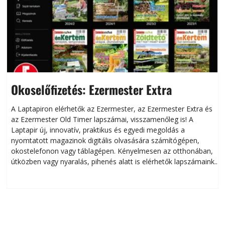
Okoselőfizetés: Ezermester Extra
A Laptapiron elérhetők az Ezermester, az Ezermester Extra és
az Ezermester Old Timer lapszámai, visszamenőleg is! A
Laptapir új, innovatív, praktikus és egyedi megoldás a
L
nyomtatott magazinok digitális olvasására számítógépen,
okostelefonon vagy táblagépen. Kényelmesen az otthonában,
útközben vagy nyaralás, pihenés alatt is elérhetők lapszámaink.
ú
Bárhol, bármikor, akár külföldön élve vagy dolgozva is
B
olvashatók az Ezermester lapszámai. A Laptapir kényelmes
megoldás, mert: – t