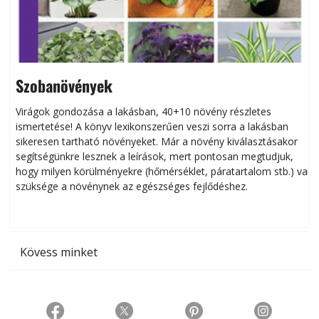
Szobanövények
Virágok gondozása a lakásban, 40+10 növény részletes
ismertetése! A könyv lexikonszerűen veszi sorra a lakásban
s
sikeresen tart­ha­tó növényeket. Már a növény kiválasztásakor
h
segítségünkre lesznek a leírások, mert pontosan megtudjuk,
k
hogy milyen körülményekre (hőmérséklet, páratartalom stb.) van
szüksége a növénynek az egészséges fejlődéshez.
t
Kövess minket