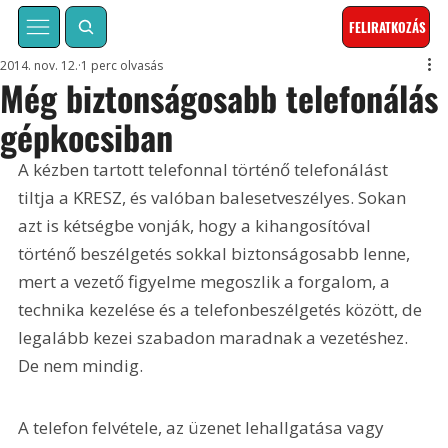
FELIRATKOZÁS
2014. nov. 12.
1 perc olvasás
Még biztonságosabb telefonálás
gépkocsiban
A kézben tartott telefonnal történő telefonálást 
tiltja a KRESZ, és valóban balesetveszélyes. Sokan 
azt is kétségbe vonják, hogy a kihangosítóval 
történő beszélgetés sokkal biztonságosabb lenne, 
mert a vezető figyelme megoszlik a forgalom, a 
technika kezelése és a telefonbeszélgetés között, de 
legalább kezei szabadon maradnak a vezetéshez. 
De nem mindig.
A telefon felvétele, az üzenet lehallgatása vagy 