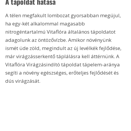
A tápoldat hatása
A télen megfakult lombozat gyorsabban megújul, 
ha egy-két alkalommal magasabb 
nitrogéntartalmú Vitaflóra általános tápoldatot 
adagolunk az öntözővízbe. Amikor növényünk 
ismét üde zöld, megindult az új levélkék fejlődése, 
már virágzásserkentő táplálásra kell áttérnünk. A 
Vitaflóra Virágzásindító tápoldat tápelem-aránya 
segíti a növény egészséges, erőteljes fejlődését és 
dús virágzását.