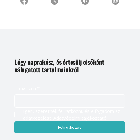
Légy naprakész, és értesülj elsőként
válogatott tartalmainkról
E-mail cím
*
Igen, szeretnék feliratkozni, és elfogadom az 
adatkezelést. 
Adatvédelmi tájékoztató
Feliratkozás