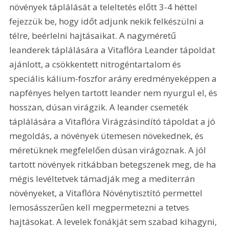
növények táplálását a teleltetés előtt 3-4 héttel 
fejezzük be, hogy időt adjunk nekik felkészülni a 
télre, beérlelni hajtásaikat. A nagyméretű 
leanderek táplálására a Vitaflóra Leander tápoldat 
ajánlott, a csökkentett nitrogéntartalom és 
speciális kálium-foszfor arány eredményeképpen a 
napfényes helyen tartott leander nem nyurgul el, és 
hosszan, dúsan virágzik. A leander csemeték 
táplálására a Vitaflóra Virágzásindító tápoldat a jó 
megoldás, a növények ütemesen növekednek, és 
méretüknek megfelelően dúsan virágoznak. A jól 
tartott növények ritkábban betegszenek meg, de ha 
mégis levéltetvek támadják meg a mediterrán 
növényeket, a Vitaflóra Növénytisztító permettel 
lemosásszerűen kell megpermetezni a tetves 
hajtásokat. A levelek fonákját sem szabad kihagyni, 