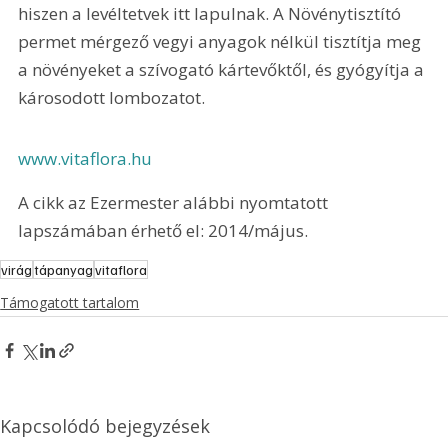
hiszen a levéltetvek itt lapulnak. A Növénytisztító 
permet mérgező vegyi anyagok nélkül tisztítja meg 
a növényeket a szívogató kártevőktől, és gyógyítja a 
károsodott lombozatot.
www.vitaflora.hu
A cikk az Ezermester alábbi nyomtatott 
lapszámában érhető el: 2014/május.
virág
tápanyag
vitaflora
Támogatott tartalom
Kapcsolódó bejegyzések