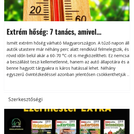
Extrém hőség: 7 tanács, amivel
megóvhatjuk autónkat a nyári károktól
Ismét extrém hőség várható Magyarországon. A tűző napon álló
autók utastere már néhány perc alatt rendkívül felmelegszik, és
rövid időn belül akár a 60-70 °C-ot is megközelítheti. Ez nemcsak
n
a beszállást teszi kellemetlenné, hanem az autó állapotára és a
benne hagyott tárgyakra is káros hatással lehet. Néhány
egyszerű óvintézkedéssel azonban jelentősen csökkenthetjük a
hőség káros hatásait.
l
Szerkesztőségi