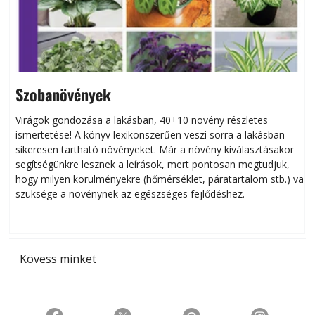
Szobanövények
Virágok gondozása a lakásban, 40+10 növény részletes
ismertetése! A könyv lexikonszerűen veszi sorra a lakásban
s
sikeresen tart­ha­tó növényeket. Már a növény kiválasztásakor
h
segítségünkre lesznek a leírások, mert pontosan megtudjuk,
k
hogy milyen körülményekre (hőmérséklet, páratartalom stb.) van
szüksége a növénynek az egészséges fejlődéshez.
t
Kövess minket