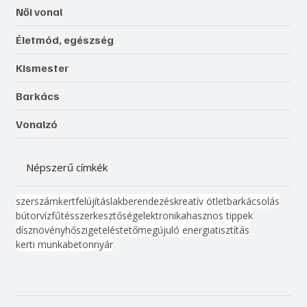
Női vonal
Életmód, egészség
Kismester
Barkács
Vonalzó
Népszerű címkék
szerszám
kert
felújítás
lakberendezés
kreatív ötlet
barkácsolás
bútor
víz
fűtés
szerkesztőség
elektronika
hasznos tippek
dísznövény
hőszigetelés
tető
megújuló energia
tisztítás
kerti munka
beton
nyár