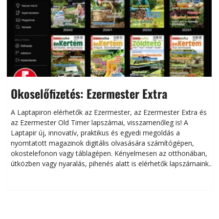
Okoselőfizetés: Ezermester Extra
A Laptapiron elérhetők az Ezermester, az Ezermester Extra és
az Ezermester Old Timer lapszámai, visszamenőleg is! A
Laptapir új, innovatív, praktikus és egyedi megoldás a
L
nyomtatott magazinok digitális olvasására számítógépen,
okostelefonon vagy táblagépen. Kényelmesen az otthonában,
útközben vagy nyaralás, pihenés alatt is elérhetők lapszámaink.
ú
Bárhol, bármikor, akár külföldön élve vagy dolgozva is
B
olvashatók az Ezermester lapszámai. A Laptapir kényelmes
megoldás, mert: – t