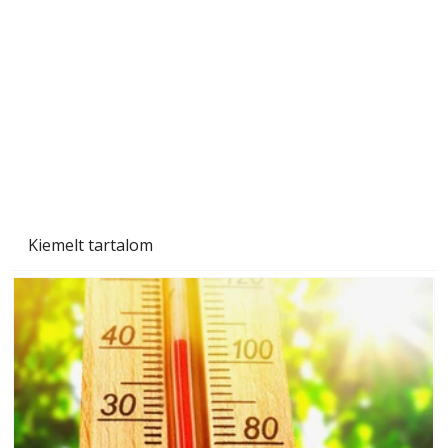
Tiszta homlokzat éveken át
Kiemelt tartalom