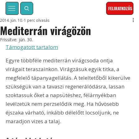
FELIRATKOZÁS
2014. jún. 10.
1 perc olvasás
Mediterrán virágözön
Frissítve:
jún. 30.
Támogatott tartalom
Egyre többféle mediterrán virágcsoda ontja 
virágait teraszainkon. Virágzásuk egyik titka, a 
megfelelő tápanyagellátás. A teleltetőből kikerülve 
szükségük van a tavaszi regenerálódásra, lassan 
szoktassuk őket a napsütéshez, félárnyékban 
levélzetük nem perzselődik meg. Ha hűvösebb 
éjszaka várható, inkább délelőtt locsoljunk, ne 
maradjon vizes a talaj.