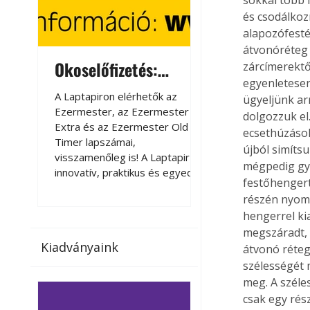
és csodálkozn
alapozófesté
átvonóréteg 
Okoselőfizetés:
Okoselőfizetés
zárcímerektő
egyenletesen
Ezermester Extra
A Laptapiron elérhetők az
A Laptapiron elérhető
ügyeljünk arr
Ezermester, az Ezermester
Ezermester, az Ezer
dolgozzuk el
Extra és az Ezermester Old
Extra és az Ezermest
ecsethúzások
Timer lapszámai,
Timer lapszámai,
újból simítsu
visszamenőleg is! A Laptapir új,
visszamenőleg is! A La
mégpedig gyo
innovatív, praktikus és egyedi
innovatív, praktikus 
festőhengert
megoldás a nyomtatott
megoldás a nyomtato
részén nyomh
magazinok digitális olvasására
magazinok digitális o
hengerrel ki
számítógépen, okostelefonon
számítógépen, okost
megszáradt, 
vagy táblagépen. Kényelmesen
vagy táblagépen. Ké
Kiadványaink
az otthonában, útközben vagy
az otthonában, útköz
átvonó réteg
nyaralás, pihenés alatt is
nyaralás, pihenés alat
szélességét 
elérhetők lapszámaink. Bárhol,
elérhetők lapszámaink
meg. A széles
bármikor, akár külföldön élve
bármikor, akár külföld
csak egy rész
vagy dolgozva is olvashatók az
vagy dolgozva is olv