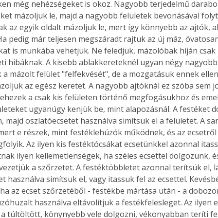
ken még nehézségeket is okoz. Nagyobb terjedelmű darabo
. A
eket mázoljuk le, majd a nagyobb felületek bevonásával foly
megoldás,
ak az egyik oldalt mázoljuk le, mert így könnyebb az ajtók, 
a pedig már teljesen megszáradt rajtuk az új máz, óvatosa
kat is munkába vehetjük. Ne feledjük, mázolóbak híján csak 
ületi hibáknak. A kisebb ablakkereteknél ugyan négy nagyobb
k a mázolt felület "felfekvését", de a mozgatásuk ennek elle
ázoljuk az egész keretet. A nagyobb ajtóknál ez szóba sem jö
nehezek a csak kis felületen történő megfogásukhoz és eme
leteket ugyanúgy kenjük be, mint alapozásnál. A festéket d
, majd oszlatóecsetet használva simítsuk el a felületet. A s
mert e részek, mint festéklehúzók működnek, és az ecsetről 
olyik. Az ilyen kis festéktócsákat ecsetünkkel azonnal itassu
tnak ilyen kellemetlenségek, ha széles ecsettel dolgozunk, és
vezetjük a szőrzetet. A festéktöbbletet azonnal terítsük el, 
t használva simítsuk el, vagy itassuk fel az ecsettel. Kevésb
, ha az ecset szőrzetéből - festékbe mártása után - a dobozo
úzóhuzalt használva eltávolítjuk a festékfelesleget. Az ilyen 
a túltöltött, könynyebb vele dolgozni, vékonyabban teríti fel