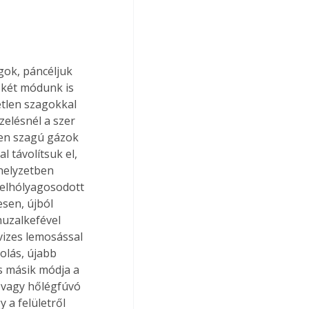
gok, páncéljuk 
e két módunk is 
etlen szagokkal 
zelésnél a szer 
len szagú gázok 
 távolítsuk el, 
helyzetben 
felhólyagosodott 
esen, újból 
uzalkefével 
vizes lemosással 
olás, újabb 
ás másik módja a 
 vagy hőlégfúvó 
 a felületről 