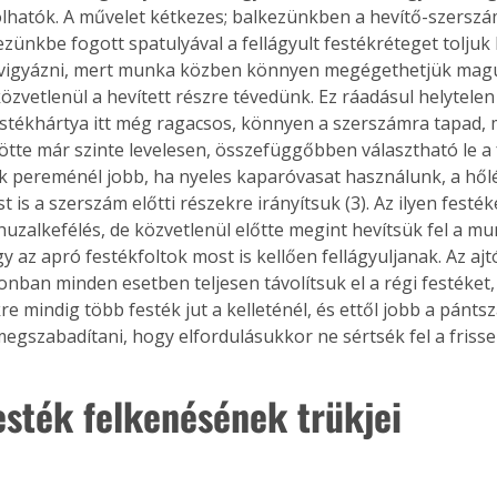
lhatók. A művelet kétkezes; balkezünkben a hevítő-szerszám
zünkbe fogott spatulyával a fellágyult festékréteget toljuk le
 vigyázni, mert munka közben könnyen megégethetjük magu
özvetlenül a hevített részre tévedünk. Ez ráadásul helytelen 
festékhártya itt még ragacsos, könnyen a szerszámra tapad,
tte már szinte levelesen, összefüggőbben választható le a fe
ók pereménél jobb, ha nyeles kaparóvasat használunk, a hől
is a szerszám előtti részekre irányítsuk (3). Az ilyen festék
 huzalkefélés, de közvetlenül előtte megint hevítsük fel a m
gy az apró festékfoltok most is kellően fellágyuljanak. Az aj
onban minden esetben teljesen távolítsuk el a régi festéket,
re mindig több festék jut a kelleténél, és ettől jobb a pánt
egszabadítani, hogy elfordulásukkor ne sértsék fel a frisse
festék felkenésének trükjei