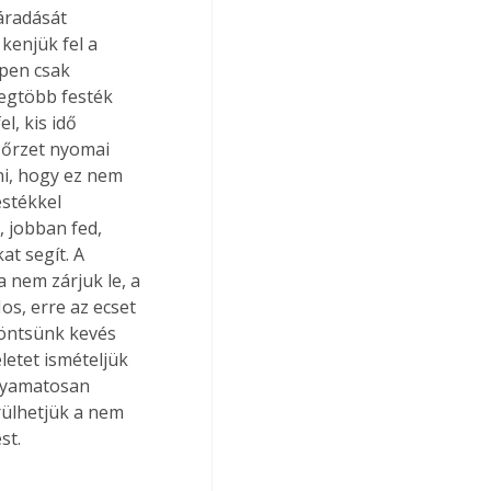
áradását 
kenjük fel a 
pen csak 
legtöbb festék 
l, kis idő 
zőrzet nyomai 
ni, hogy ez nem 
estékkel 
, jobban fed, 
at segít. A 
a nem zárjuk le, a 
os, erre az ecset 
öntsünk kevés 
letet ismételjük 
olyamatosan 
rülhetjük a nem 
st. 