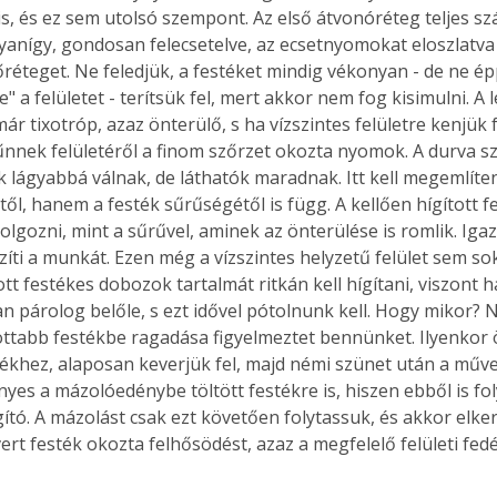
s, és ez sem utolsó szempont. Az első átvonóréteg teljes sz
anígy, gondosan felecsetelve, az ecsetnyomokat eloszlatva 
réteget. Ne feledjük, a festéket mindig vékonyan - de ne ép
" a felületet - terítsük fel, mert akkor nem fog kisimulni. A 
r tixotróp, azaz önterülő, s ha vízszintes felületre kenjük fe
ltűnnek felületéről a finom szőrzet okozta nyomok. A durva s
 lágyabbá válnak, de láthatók maradnak. Itt kell megemlíte
től, hanem a festék sűrűségétől is függ. A kellően hígított f
lgozni, mint a sűrűvel, aminek az önterülése is romlik. Igaz
íti a munkát. Ezen még a vízszintes helyzetű felület sem sok
tt festékes dobozok tartalmát ritkán kell hígítani, viszont h
n párolog belőle, s ezt idővel pótolnunk kell. Hogy mikor? N
ttabb festékbe ragadása figyelmeztet bennünket. Ilyenkor 
stékhez, alaposan keverjük fel, majd némi szünet után a műve
nyes a mázolóedénybe töltött festékre is, hiszen ebből is f
gító. A mázolást csak ezt követően folytassuk, és akkor elke
ert festék okozta felhősödést, azaz a megfelelő felületi fedé