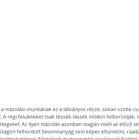
a mázolási munkának ez a látványos része, sokan szinte csak
. A régi felületeket csak tessék-lássék módon felborzolják, m
rétegeket. Az ilyen mázolás azonban magán viseli az előző sé
stagon felhordott bevonóanyag sem képes eltüntetni, ráadás
festéket igényel. Némelyek gyakran még az alapozó festést i