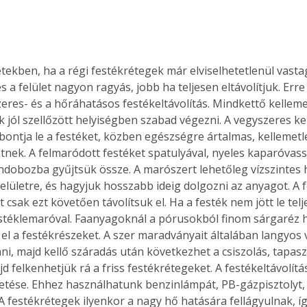
tekben, ha a régi festékrétegek már elviselhetetlenül vasta
s a felület nagyon ragyás, jobb ha teljesen eltávolítjuk. Err
zeres- és a hőráhatásos festékeltávolítás. Mindkettő kellem
ak jól szellőzött helyiségben szabad végezni. A vegyszeres ke
ontja le a festéket, közben egészségre ártalmas, kellemet
tnek. A felmaródott festéket spatulyával, nyeles kaparóvassal
ndobozba gyűjtsük össze. A marószert lehetőleg vízszintes 
 felületre, és hagyjuk hosszabb ideig dolgozni az anyagot. A 
 csak ezt követően távolítsuk el. Ha a festék nem jött le telj
stéklemaróval. Faanyagoknál a pórusokból finom sárgaréz h
 el a festékrészeket. A szer maradványait általában langyos 
tani, majd kellő száradás után következhet a csiszolás, tapasz
jd felkenhetjük rá a friss festékrétegeket. A festékeltávolít
etése. Ehhez használhatunk benzinlámpát, PB-gázpisztolyt,
. A festékrétegek ilyenkor a nagy hő hatására fellágyulnak, így