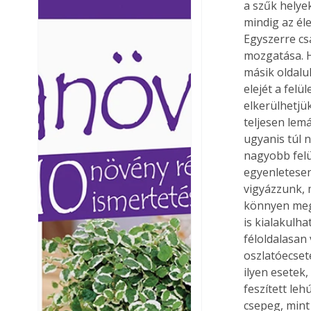
a szűk helye
Ezermester lapszámai. A
Ezermester lapszámai
mindig az él
Laptapir kényelmes megoldás,
Laptapir kényelmes 
Egyszerre cs
mert: – t
mert: – t
mozgatása. H
másik oldalu
elejét a fel
elkerülhetjü
teljesen lem
ugyanis túl 
nagyobb felü
egyenletesen
vigyázzunk, 
könnyen megf
is kialakulha
féloldalasan 
oszlatóecsete
ilyen esetek
feszített leh
csepeg, mint 