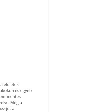
 felületek 
 tokokon és egyéb 
nyom-mentes 
zélve. Még a 
ez jut a 