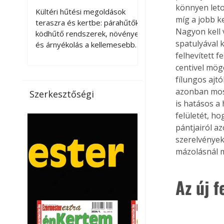
kellemesebbé a
könnyen leto
Kültéri hűtési megoldások
míg a jobb ke
teraszt és a kertet?
teraszra és kertbe: párahűtők,
Nagyon kell
ködhűtő rendszerek, növények
spatulyával k
és árnyékolás a kellemesebb
felhevített 
nyári mikroklímáért. A kültéri
hűtés kérdése az utóbbi
centivel mögö
években egyre nagyobb
fílungos ajt
jelentőséget kapott, ahogy a
azonban most 
Szerkesztőségi
nyári hőhullámok gyakoribbá és
is hatásos a
intenzívebbé váltak. Míg
felületét, ho
korábban elsősorban a beltéri
pántjairól az
klímaberendezések jelentették
szerelvények
a megoldást a meleg ellen, ma
mázolásnál m
már egyre többen keresnek
olyan kültéri hűtési
lehetőségeket is, amelyek a
Az új 
teraszok, erkélyek, kertek vagy
vendégl