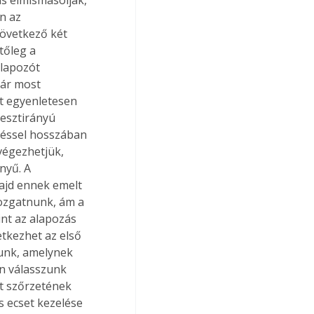
n az 
következő két 
tőleg a 
lapozót 
már most 
et egyenletesen 
resztirányú 
léssel hosszában 
lvégezhetjük, 
nyű. A 
majd ennek emelt 
mozgatnunk, ám a 
nt az alapozás 
etkezhet az első 
unk, amelynek 
án válasszunk 
et szőrzetének 
s ecset kezelése 