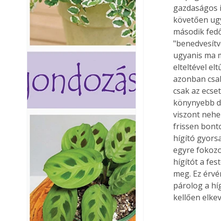
gazdaságos i
követően ugy
második fedő
"benedvesítve
ugyanis ma má
elteltével e
azonban csak
csak az ecset
könynyebb do
viszont nehez
frissen bonto
hígító gyorsa
egyre fokozo
hígítót a fe
meg. Ez érvé
párolog a hí
kellően elkev