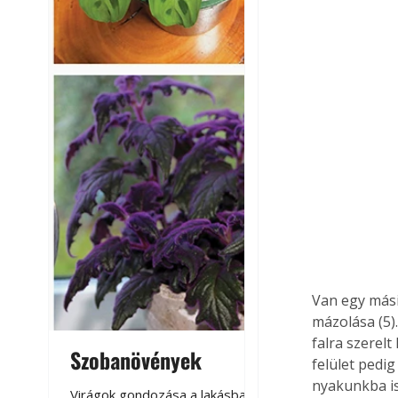
Van egy mási
mázolása (5).
falra szerel
Szobanövények
Virágoskert: k
felület pedig
teraszon, laká
nyakunkba is
Virágok gondozása a lakásban,