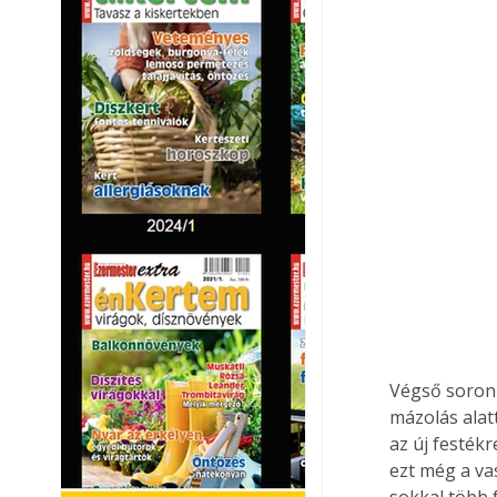
Végső soron 
mázolás alatt
az új festék
ezt még a va
sokkal több 