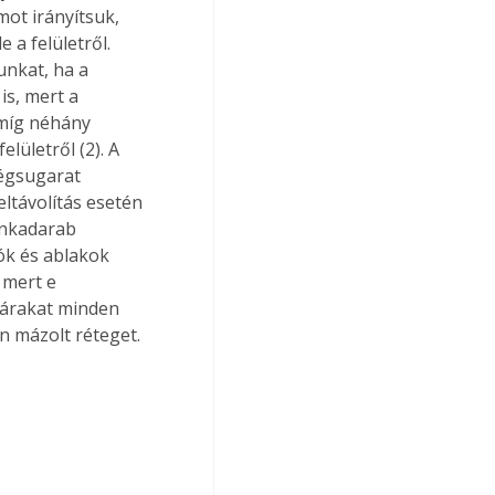
ot irányítsuk, 
 a felületről. 
nkat, ha a 
is, mert a 
 míg néhány 
lületről (2). A 
égsugarat 
eltávolítás esetén 
unkadarab 
tók és ablakok 
 mert e 
szárakat minden 
n mázolt réteget.