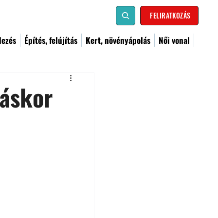
FELIRATKOZÁS
dezés
Építés, felújítás
Kert, növényápolás
Női vonal
táskor