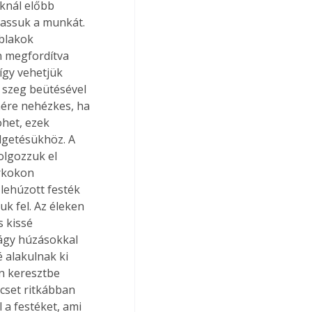
knál előbb 
tassuk a munkát. 
ablakok 
n megfordítva 
így vehetjük 
 szeg beütésével 
nére nehézkes, ha 
het, ezek 
lgetésükhöz. A 
olgozzuk el 
arkokon 
lehúzott festék 
k fel. Az éleken 
 kissé 
lágy húzásokkal 
é alakulnak ki 
n keresztbe 
ecset ritkábban 
 a festéket, ami 