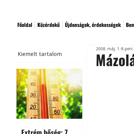
Főoldal
Közérdekű
Újdonságok, érdekességek
Bem
2008. máj. 1.
8 perc
Mázolá
Kiemelt tartalom
Extrém hőség: 7