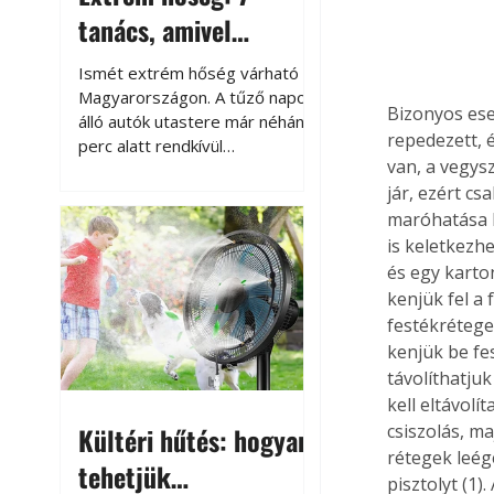
tanács, amivel
megóvhatjuk
Ismét extrém hőség várható
autónkat a nyári
Magyarországon. A tűző napon
Bizonyos ese
álló autók utastere már néhány
károktól
repedezett, é
perc alatt rendkívül
van, a vegys
felmelegszik, és rövid időn belül
jár, ezért cs
akár a 60-70 °C-ot is
megközelítheti. Ez nemcsak a
maróhatása b
beszállást teszi kellemetlenné,
is keletkezhe
hanem az autó állapotára és a
és egy karto
benne hagyott tárgyakra is
kenjük fel a
káros hatással lehet. Néhány
festékréteget
egyszerű óvintézkedéssel
kenjük be fe
azonban jelentősen
távolíthatjuk
csökkenthetjük a hőség káros
kell eltávolí
hatásait.
csiszolás, ma
Kültéri hűtés: hogyan
rétegek leég
tehetjük
pisztolyt (1)