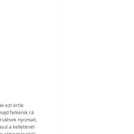
 ezt értik 
ajd felkenik rá 
rülések nyomait, 
ul a kelleténél 
s elmismásolják, 