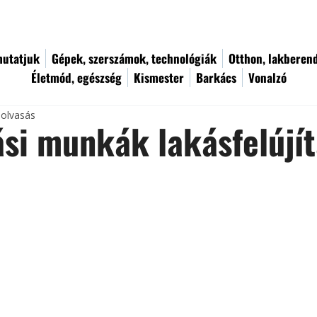
utatjuk
Gépek, szerszámok, technológiák
Otthon, lakberen
Életmód, egészség
Kismester
Barkács
Vonalzó
 olvasás
si munkák lakásfelújí