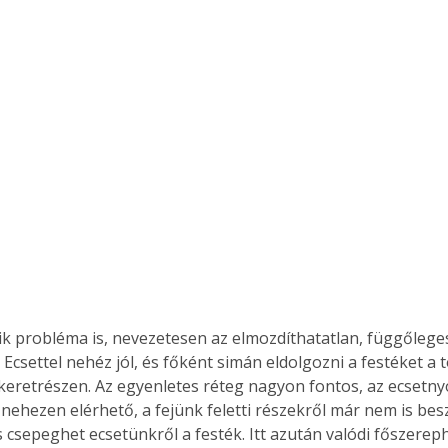
k probléma is, nevezetesen az elmozdíthatatlan, függőleges
 Ecsettel nehéz jól, és főként simán eldolgozni a festéket a
t keretrészen. Az egyenletes réteg nagyon fontos, az ecset
ertben,
Gyógyító növények: a
 nehezen elérhető, a fejünk feletti részekről már nem is bes
sban
természet kincsei az
 csepeghet ecsetünkről a festék. Itt azután valódi főszereph