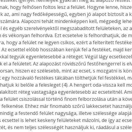
ak, hogy felhősen foltos lesz a felület. Hogyne lenne, hisze
k az, ami nagy fedőképességű, egyben jó alapot biztosít a 
számára. Alapozni tehát mindenképpen kell, mégpedig lehe
Együtt jobban megéri!
l és egyéb szerelvényektől megszabadított felületeken, az a
 és vékonyan felhordva. Ezt ecsetelve is felhordhatjuk, de 
Bővebb információ itt!
k az
Együtt jobban megéri! A
a, hogy a felület ne legyen csíkos, ezért a felterített festék
mester
könyvek tetszőleges
. Az ecsettel előbb hosszában kenjük fel a festéket, majd ke
er Old
párosítással kedvezményes
kal tegyük egyenletesebbé a réteget. Végül lágy ecsetkeze
áron, 0 Ft postaköltséggel
k el a felületet. Az alapozást rövidszőrű festőhengerrel is e
ptapir új,
megrendelhetők!
rsan, hiszen ez szélesebb, mint az ecset, s mozgatni is kön
és egyedi
 egy hozzávaló festékes tálcában tölthetjük fel festékkel, 
tt
atjuk ki belőle a felesleget (4). A hengert oda-vissza kell 
lvasására
alakított réteg vastagsága egyenletesebb az ecseteltnél. Ami
elefonon
a felület csiszolással történő finom felborzolása után a köv
nyelmesen
ben vagy
 felkenése. Ehhez már finomabb szőrű lakkecsetet használj
t is
mindig a festendő felület nagysága, illetve szélessége alapj
. Bárhol,
 ecsettel is lehet keskeny felületeket mázolni, de így az ecs
ön élve
ét, és nem teljes szélességét használjuk ki, ráadásul a széle
ashatók az