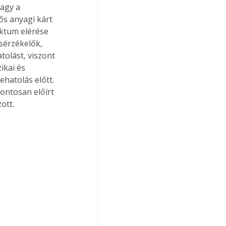
agy a 
tős anyagi kárt 
ktum elérése 
sérzékelők, 
olást, viszont 
ikai és 
ehatolás előtt. 
ontosan előírt 
ott.