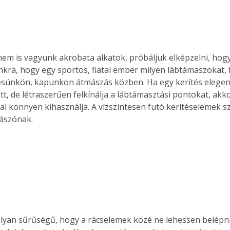
m is vagyunk akrobata alkatok, próbáljuk elképzelni, hog
nkra, hogy egy sportos, fiatal ember milyen lábtámaszokat,
tésünkön, kapunkon átmászás közben. Ha egy kerítés elege
ett, de létraszerűen felkínálja a lábtámasztási pontokat, akko
al könnyen kihasználja. A vízszintesen futó kerítéselemek szi
ászónak.
 olyan sűrűségű, hogy a rácselemek közé ne lehessen belépni