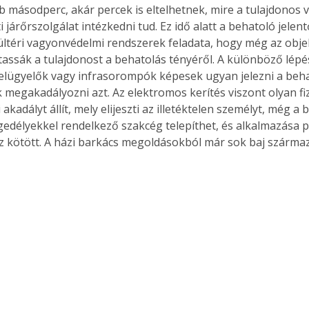
 másodperc, akár percek is eltelhetnek, mire a tulajdonos v
i járőrszolgálat intézkedni tud. Ez idő alatt a behatoló jelen
ültéri vagyonvédelmi rendszerek feladata, hogy még az obje
ztassák a tulajdonost a behatolás tényéről. A különböző lépé
felügyelők vagy infrasorompók képesek ugyan jelezni a behat
megakadályozni azt. Az elektromos kerítés viszont olyan fiz
 akadályt állít, mely elijeszti az illetéktelen személyt, még a b
ngedélyekkel rendelkező szakcég telepíthet, és alkalmazása p
 kötött. A házi barkács megoldásokból már sok baj származ