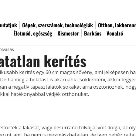
utatjuk
Gépek, szerszámok, technológiák
Otthon, lakberen
Életmód, egészség
Kismester
Barkács
Vonalzó
olvasás
tatlan kerítés
ikusabb kerítés egy 60 cm magas sövény, ami jelképesen hat
 De ha még a belátást is akarnánk csökkenteni, akkor legye
an a negatív tapasztalatok sokakat arra ösztönöznek, hogy
okkal hatékonyabbal védjék otthonukat.
ltörték a lakását, vagy besurranó tolvajjal volt dolga, az ol
ozni, ami, ha nem is megmászhatatlan, de igen nehéz rajta át