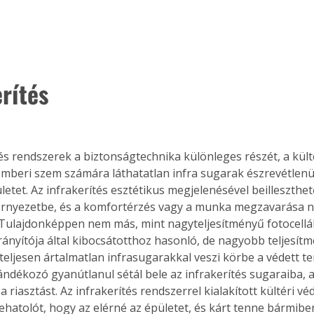
erítés
tés rendszerek a biztonságtechnika különleges részét, a kült
 emberi szem számára láthatatlan infra sugarak észrevétlenül 
etet. Az infrakerítés esztétikus megjelenésével beilleszthet
rnyezetbe, és a komfortérzés vagy a munka megzavarása né
 Tulajdonképpen nem más, mint nagyteljesítményű fotocellák 
irányítója által kibocsátotthoz hasonló, de nagyobb teljesítm
eljesen ártalmatlan infrasugarakkal veszi körbe a védett ter
ándékozó gyanútlanul sétál bele az infrakerítés sugaraiba, 
ertben,
Gyógyító növények: a
 a riasztást. Az infrakerítés rendszerrel kialakított kültéri v
sban
természet kincsei az
 behatolót, hogy az elérné az épületet, és kárt tenne bármiben