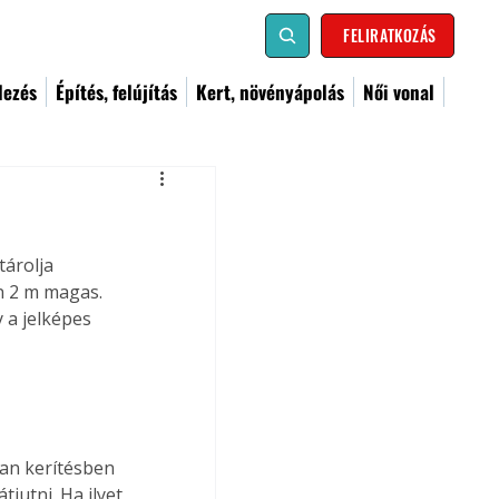
FELIRATKOZÁS
dezés
Építés, felújítás
Kert, növényápolás
Női vonal
árolja 
n 2 m magas. 
 a jelképes 
yan kerítésben 
jutni. Ha ilyet 