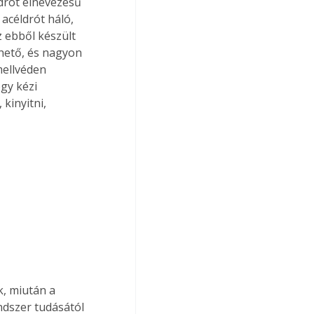
drót elnevezésű 
acéldrót háló, 
 ebből készült 
thető, és nagyon 
mellvéden 
gy kézi 
kinyitni, 
k, miután a 
ndszer tudásától 