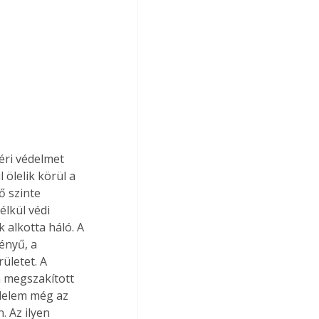
éri védelmet 
ölelik körül a 
ő szinte 
lkül védi 
alkotta háló. A 
ényű, a 
ületet. A 
a megszakított 
édelem még az 
. Az ilyen 