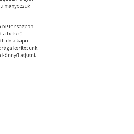
anulmányozzuk 
a biztonságban 
 a betörő 
tt, de a kapu 
rága kerítésünk. 
n könnyű átjutni, 