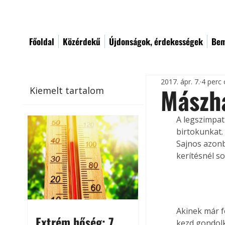
Főoldal
Közérdekű
Újdonságok, érdekességek
Bem
2017. ápr. 7.
4 perc 
Mászha
Kiemelt tartalom
A legszimpat
birtokunkat.
Sajnos azonb
kerítésnél s
Akinek már fe
Extrém hőség: 7
kezd gondolk