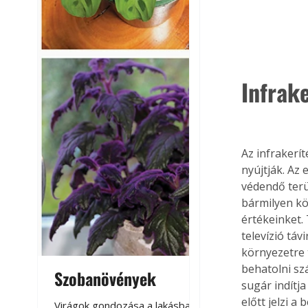
Infrak
Az infrakerí
nyújtják. Az
védendő terül
bármilyen kö
értékeinket.
televízió táv
környezetre t
behatolni sz
Szobanövények
Virágoskert: k
sugár indítja
teraszon, laká
előtt jelzi a
Virágok gondozása a lakásban,