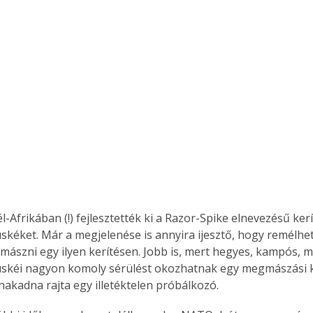
Együtt jobban megéri!
Bővebb információ itt!
k az
Együtt jobban megéri! A
mester
könyvek tetszőleges
er Old
párosítással kedvezményes
áron, 0 Ft postaköltséggel
ptapir új,
megrendelhetők!
és egyedi
tt
lvasására
l-Afrikában (!) fejlesztették ki a Razor-Spike elnevezésű ker
elefonon
üskéket. Már a megjelenése is annyira ijesztő, hogy remélh
nyelmesen
mászni egy ilyen kerítésen. Jobb is, mert hegyes, kampós, m
ben vagy
t is
tüskéi nagyon komoly sérülést okozhatnak egy megmászási kí
. Bárhol,
nakadna rajta egy illetéktelen próbálkozó.
ön élve
ashatók az