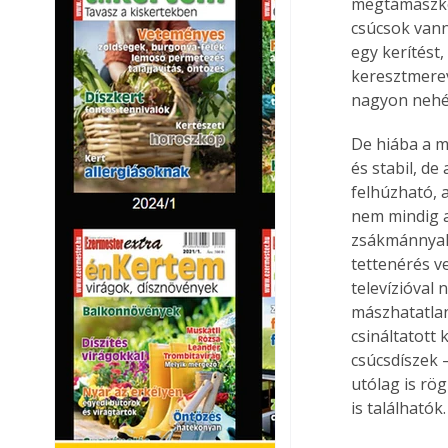
megtámaszkod
csúcsok vann
egy kerítést,
keresztmerev
nagyon nehéz
De hiába a m
és stabil, d
felhúzható, a
nem mindig a
zsákmánnyal 
tettenérés v
televízióval 
mászhatatlan
csináltatott 
csúcsdíszek –
utólag is rö
is találhatók.