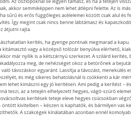
ni. Az oszlopoknál se legyen támasz, és ha a tetején vissz
ak, akkor semmiképpen nem lehet átlépni felette. Az is más
 ha sűrű és erős függőleges acélelemei között csak alul és fe
ítés. Így megint csak nincs benne lábtámasz és kapaszkodó 
 átjutni rajta.
ászhatatlan kerítés, ha gyenge pontnak megmarad a kapu. 
e a kitámasztó vagy a középső tolózár benyúlva elérhető, kiak
kkor már nyílik is a kétszárnyú szerkezet. A szilárd kerítés, 
kadályozza meg, de nehézséget okoz a betörőnek a bejutás
való távozáskor egyaránt. Lassítja a távozást, menekülés es
eszélyét, és még sikeres behatolásnál is csökkenti a kár mért
nem lehet kimászni egy jó kerítésen. Ami pedig a kerítést – és
ná teszi, az a tetején elhelyezett hegyes, vágó-szúró elemek
kovácsoltvas kerítések teteje eleve hegyes csúcsokban végződ
 öntött kivitelben – készen is kaphatók, és bármilyen vas ke
gzíthetők. A szakcégek kínálatában azonban ennél komolya