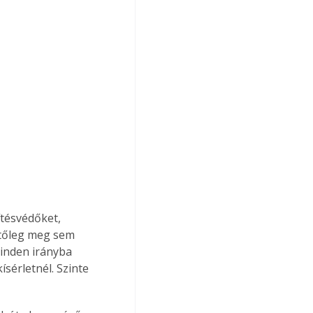
ítésvédőket, 
etőleg meg sem 
inden irányba 
sérletnél. Szinte 