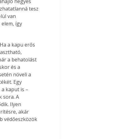
ahajló hegyes 
zhatatlanná tesz 
lül van 
elem, így 
Ha a kapu erős 
asztható, 
bár a behatolást 
kor és a 
etén növeli a 
ékét. Egy 
 a kaput is – 
 sora. A 
ik. Ilyen 
rítésre, akár 
bb védőeszközök 