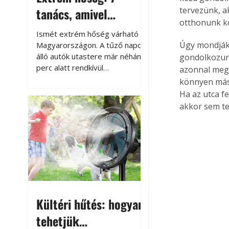
tanács, amivel
tervezünk, a
otthonunk kö
megóvhatjuk
Ismét extrém hőség várható
autónkat a nyári
Úgy mondják,
Magyarországon. A tűző napon
álló autók utastere már néhány
gondolkozunk
károktól
perc alatt rendkívül
azonnal meg f
felmelegszik, és rövid időn belül
könnyen más
akár a 60-70 °C-ot is
Ha az utca fe
megközelítheti. Ez nemcsak a
akkor sem te
beszállást teszi kellemetlenné,
hanem az autó állapotára és a
benne hagyott tárgyakra is
káros hatással lehet. Néhány
egyszerű óvintézkedéssel
azonban jelentősen
csökkenthetjük a hőség káros
hatásait.
Kültéri hűtés: hogyan
tehetjük