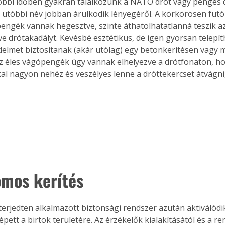
óbbi időben gyakran találkozunk a NATO drót vagy pengés 
. A
z utóbbi név jobban árulkodik lényegéről. A körkörösen futó 
megoldás,
pengék vannak hegesztve, szinte áthatolhatatlanná teszik az
etve drótakadályt. Kevésbé esztétikus, de igen gyorsan telepí
elmet biztosítanak (akár utólag) egy betonkerítésen vagy 
Az éles vágópengék úgy vannak elhelyezve a drótfonaton, ho
l nagyon nehéz és veszélyes lenne a dróttekercset átvágni, 
omos kerítés
lterjedten alkalmazott biztonsági rendszer azután aktiválódi
pett a birtok területére. Az érzékelők kialakításától és a re