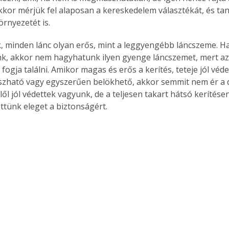
kkor mérjük fel alaposan a kereskedelem választékát, és t
rnyezetét is.
 minden lánc olyan erős, mint a leggyengébb láncszeme. H
, akkor nem hagyhatunk ilyen gyenge láncszemet, mert azt
ogja találni. Amikor magas és erős a kerítés, teteje jól véde
zható vagy egyszerűen belökhető, akkor semmit nem ér a d
lől jól védettek vagyunk, de a teljesen takart hátsó kerítése
ttünk eleget a biztonságért.