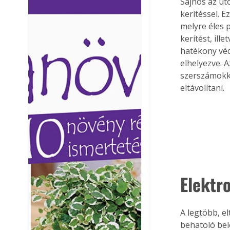
Sajnos az ut
Ezermester lapszámai. A
Ezermester lapszámai
kerítéssel. E
Laptapir kényelmes megoldás,
Laptapir kényelmes 
melyre éles 
mert: – t
mert: – t
kerítést, ill
hatékony véd
elhelyezve. 
szerszámokka
eltávolítani.
Elektr
A legtöbb, e
behatoló belé