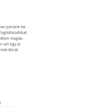
yan jutnánk be 
 fogódzkodókat 
ndően magas, 
r azt egy jó 
nte létrát 
, 