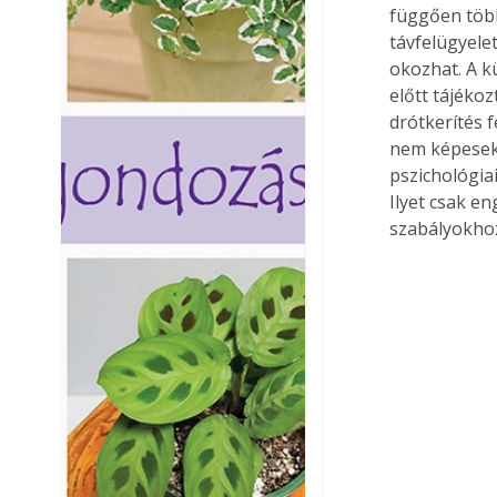
függően több
távfelügyelet
okozhat. A k
előtt tájéko
drótkerítés 
nem képesek 
pszichológiai
Ilyet csak e
szabályokhoz