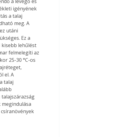
endő a levegő és 
ékleti igényének 
ás a talaj 
ldható meg. A 
ez utáni 
zükséges. Ez a 
kisebb lehűlést 
ar felmelegíti az 
kkor 25-30 °C-os 
ajréteget, 
 el. A 
 talaj 
alább 
i talajszárazság 
k megindulása 
 csíranövények 