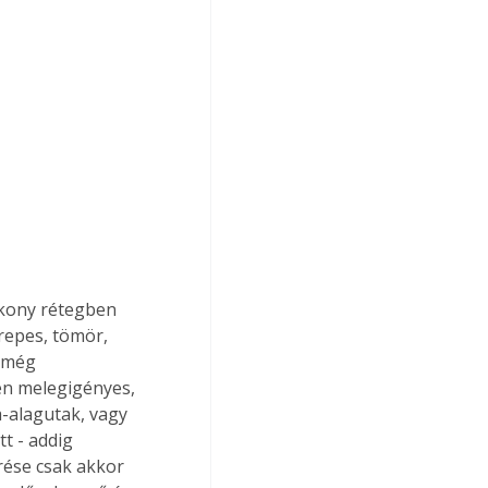
ékony rétegben 
repes, tömör, 
i még 
en melegigényes, 
-alagutak, vagy 
t - addig 
rése csak akkor 