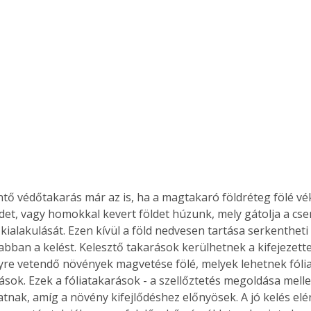
. A
megoldás,
ntő védőtakarás már az is, ha a magtakaró földréteg fölé v
et, vagy homokkal kevert földet húzunk, mely gátolja a cse
 kialakulását. Ezen kívül a föld nedvesen tartása serkenthet
bban a kelést. Kelesztő takarások kerülhetnek a kifejezett
yre vetendő növények magvetése fölé, melyek lehetnek fólia
tások. Ezek a fóliatakarások - a szellőztetés megoldása mellet
nak, amíg a növény kifejlődéshez előnyösek. A jó kelés elé