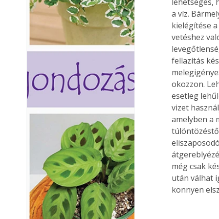
lehetséges, 
a víz. Bárme
kielégítése a
vetéshez val
levegőtlensé
fellazítás ké
melegigényes
okozzon. Leh
esetleg lehű
vizet használ
amelyben a m
túlöntözéstől
eliszaposodó
átgereblyézés
még csak kés
után válhat 
könnyen els