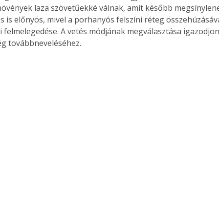
l növények laza szövetűekké válnak, amit később megsínylene
 is előnyös, mivel a porhanyós felszíni réteg összehúzásáva
bi felmelegedése. A vetés módjának megválasztása igazodjon
ég továbbneveléséhez. 