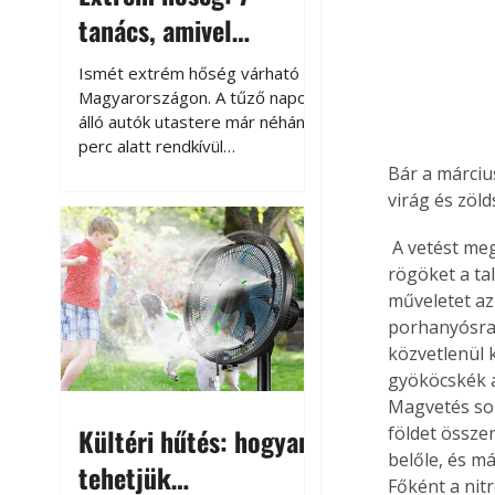
tanács, amivel
megóvhatjuk
Ismét extrém hőség várható
autónkat a nyári
Magyarországon. A tűző napon
álló autók utastere már néhány
károktól
perc alatt rendkívül
felmelegszik, és rövid időn belül
Bár a márciu
akár a 60-70 °C-ot is
virág és zöl
megközelítheti. Ez nemcsak a
beszállást teszi kellemetlenné,
 A vetést megelőzően néhány nappal, a talajelőkészítés során a rögös, kiszáradt talajon a 
hanem az autó állapotára és a
rögöket a tal
benne hagyott tárgyakra is
műveletet az
káros hatással lehet. Néhány
porhanyósra 
egyszerű óvintézkedéssel
közvetlenül k
azonban jelentősen
gyököcskék a
csökkenthetjük a hőség káros
Magvetés sor
hatásait.
Kültéri hűtés: hogyan
földet össze
belőle, és má
tehetjük
Főként a nit