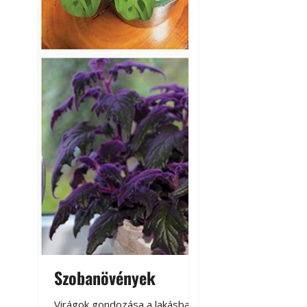
Szobanövények
Virágoskert: k
teraszon, laká
Virágok gondozása a lakásban,