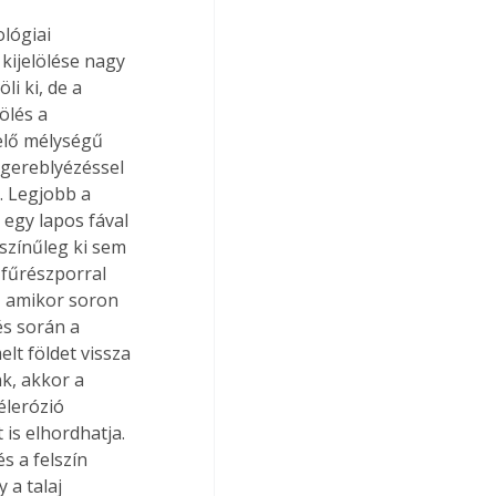
lógiai 
kijelölése nagy 
i ki, de a 
ölés a 
elő mélységű 
gereblyézéssel 
 Legjobb a 
 egy lapos fával 
színűleg ki sem 
fűrészporral 
, amikor soron 
s során a 
t földet vissza 
k, akkor a 
élerózió 
is elhordhatja. 
 a felszín 
 a talaj 