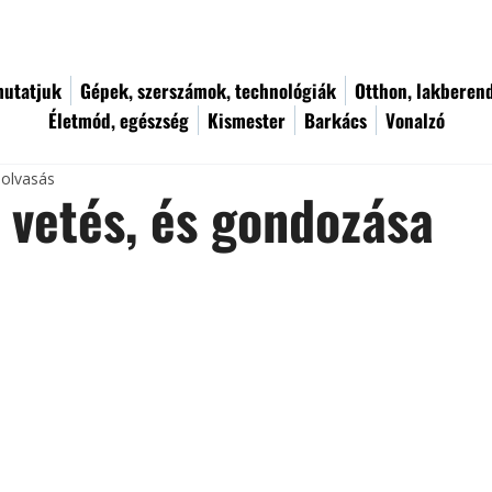
utatjuk
Gépek, szerszámok, technológiák
Otthon, lakberen
Életmód, egészség
Kismester
Barkács
Vonalzó
 olvasás
 vetés, és gondozása