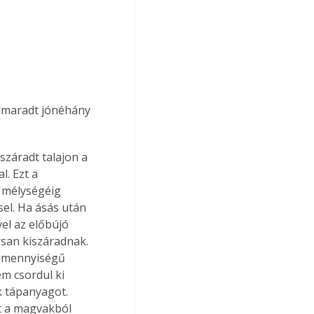
t maradt jónéhány 
. Ezt a 
s mélységéig 
el. Ha ásás után 
vel az előbújó 
san kiszáradnak. 
i mennyiségű 
m csordul ki 
k tápanyagot. 
t a magvakból 