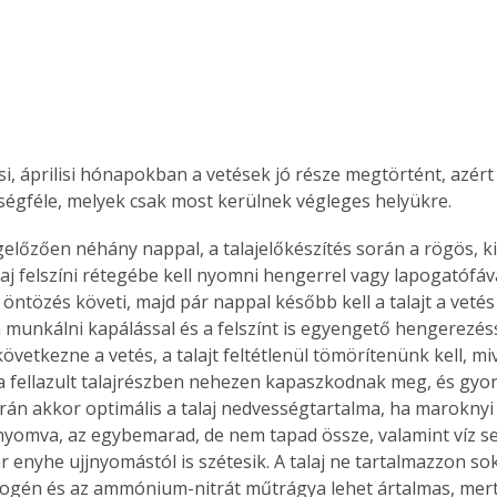
si, áprilisi hónapokban a vetések jó része megtörtént, azér
dségféle, melyek csak most kerülnek végleges helyükre.
aj felszíni rétegébe kell nyomni hengerrel vagy lapogatófával
 öntözés követi, majd pár nappal később kell a talajt a veté
munkálni kapálással és a felszínt is egyengető hengerezéss
övetkezne a vetés, a talajt feltétlenül tömörítenünk kell, mi
 fellazult talajrészben nehezen kapaszkodnak meg, és gyor
án akkor optimális a talaj nedvességtartalma, ha marokny
nyomva, az egybemarad, de nem tapad össze, valamint víz se
r enyhe ujjnyomástól is szétesik. A talaj ne tartalmazzon so
rogén és az ammónium-nitrát műtrágya lehet ártalmas, mer