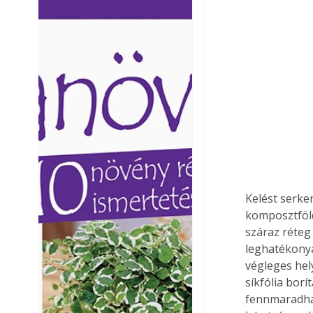
Ezermester lapszámai. A
Ezermester lapszámai
Laptapir kényelmes megoldás,
Laptapir kényelmes 
mert: – t
mert: – t
Kelést serke
komposztföld
száraz réteg
leghatékonya
végleges hel
síkfólia borí
fennmaradhat