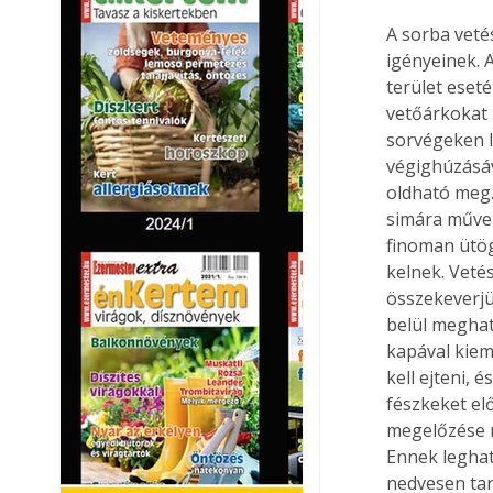
A sorba veté
igényeinek. 
terület eseté
vetőárkokat 
sorvégeken l
végighúzásáv
oldható meg.
simára művel
finoman ütög
kelnek. Veté
összekeverjü
belül meghat
kapával kiem
kell ejteni, 
fészkeket el
megelőzése m
Ennek leghat
nedvesen tart