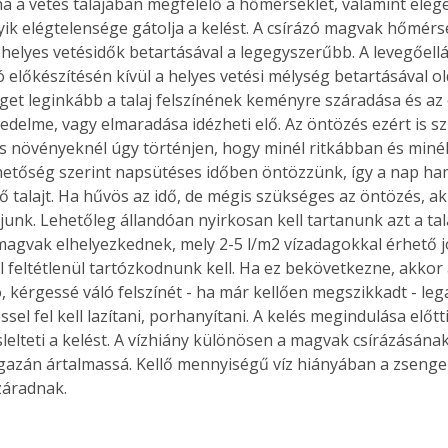
ha a vetés talajában megfelelő a hőmérséklet, valamint eleg
lyik elégtelensége gátolja a kelést. A csírázó magvak hőmérs
 helyes vetésidők betartásával a legegyszerűbb. A levegőellát
ó előkészítésén kívül a helyes vetési mélység betartásával o
get leginkább a talaj felszínének keményre száradása és az 
sedelme, vagy elmaradása idézheti elő. Az öntözés ezért is s
 növényeknél úgy történjen, hogy minél ritkábban és minél 
etőség szerint napsütéses időben öntözzünk, így a nap ham
lő talajt. Ha hűvös az idő, de mégis szükséges az öntözés, a
junk. Lehetőleg állandóan nyirkosan kell tartanunk azt a tal
agvak elhelyezkednek, mely 2-5 l/m2 vízadagokkal érhető jól
 feltétlenül tartózkodnunk kell. Ha ez bekövetkezne, akkor a
, kérgessé váló felszínét - ha már kellően megszikkadt - leg
sel fel kell lazítani, porhanyítani. A kelés megindulása előtt
lelteti a kelést. A vízhiány különösen a magvak csírázásána
igazán ártalmassá. Kellő mennyiségű víz hiányában a zsenge
záradnak.