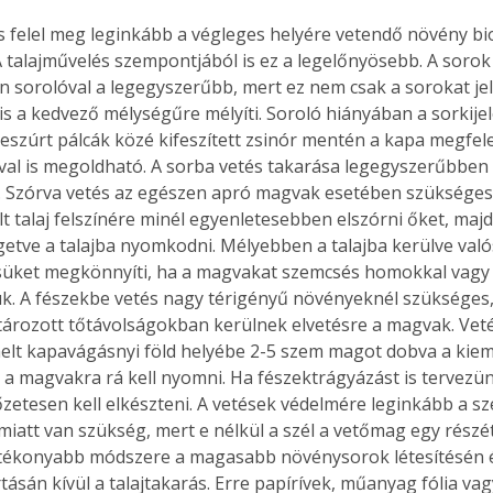
s felel meg leginkább a végleges helyére vetendő növény bio
A talajművelés szempontjából is ez a legelőnyösebb. A sorok 
n sorolóval a legegyszerűbb, mert ez nem csak a sorokat jelöl
is a kedvező mélységűre mélyíti. Soroló hiányában a sorkijel
eszúrt pálcák közé kifeszített zsinór mentén a kapa megfel
al is megoldható. A sorba vetés takarása legegyszerűbben 
 Szórva vetés az egészen apró magvak esetében szükséges.
t talaj felszínére minél egyenletesebben elszórni őket, majd
etve a talajba nyomkodni. Mélyebben a talajba kerülve való
süket megkönnyíti, ha a magvakat szemcsés homokkal vagy 
k. A fészekbe vetés nagy térigényű növényeknél szükséges
ározott tőtávolságokban kerülnek elvetésre a magvak. Veté
elt kapavágásnyi föld helyébe 2-5 szem magot dobva a kiemel
és a magvakra rá kell nyomni. Ha fészektrágyázást is tervezün
őzetesen kell elkészteni. A vetések védelmére leginkább a sz
iatt van szükség, mert e nélkül a szél a vetőmag egy részét 
ékonyabb módszere a magasabb növénysorok létesítésén és
ásán kívül a talajtakarás. Erre papírívek, műanyag fólia vagy