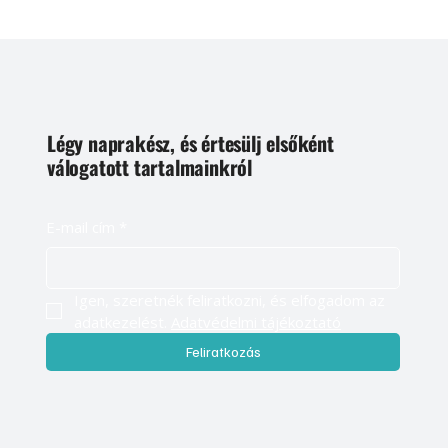
Légy naprakész, és értesülj elsőként
válogatott tartalmainkról
E-mail cím
*
Igen, szeretnék feliratkozni, és elfogadom az 
adatkezelést. 
Adatvédelmi tájékoztató
Feliratkozás