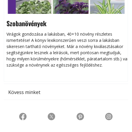
Szobanövények
Virágok gondozása a lakásban, 40+10 növény részletes
ismertetése! A könyv lexikonszerűen veszi sorra a lakásban
s
sikeresen tart­ha­tó növényeket. Már a növény kiválasztásakor
h
segítségünkre lesznek a leírások, mert pontosan megtudjuk,
k
hogy milyen körülményekre (hőmérséklet, páratartalom stb.) van
szüksége a növénynek az egészséges fejlődéshez.
t
Kövess minket