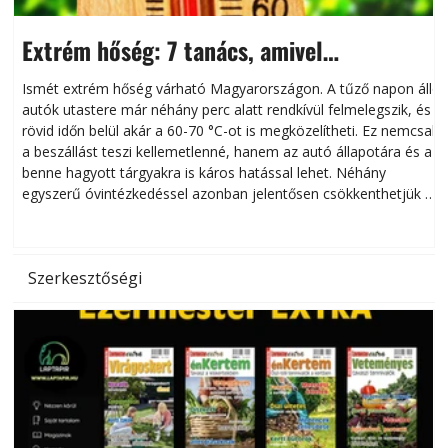
Extrém hőség: 7 tanács, amivel
megóvhatjuk autónkat a nyári károktól
Ismét extrém hőség várható Magyarországon. A tűző napon álló
autók utastere már néhány perc alatt rendkívül felmelegszik, és
rövid időn belül akár a 60-70 °C-ot is megközelítheti. Ez nemcsak
n
a beszállást teszi kellemetlenné, hanem az autó állapotára és a
benne hagyott tárgyakra is káros hatással lehet. Néhány
egyszerű óvintézkedéssel azonban jelentősen csökkenthetjük a
hőség káros hatásait.
l
Szerkesztőségi