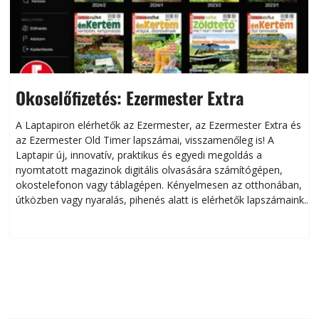
Okoselőfizetés: Ezermester Extra
A Laptapiron elérhetők az Ezermester, az Ezermester Extra és
az Ezermester Old Timer lapszámai, visszamenőleg is! A
Laptapir új, innovatív, praktikus és egyedi megoldás a
L
nyomtatott magazinok digitális olvasására számítógépen,
okostelefonon vagy táblagépen. Kényelmesen az otthonában,
útközben vagy nyaralás, pihenés alatt is elérhetők lapszámaink.
ú
Bárhol, bármikor, akár külföldön élve vagy dolgozva is
B
olvashatók az Ezermester lapszámai. A Laptapir kényelmes
megoldás, mert: – t