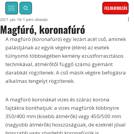
FELIRATKOZÁS
2017. jan. 16.
1 perc olvasás
Magfúró, koronafúró
A magfúró (koronafúró) egy lezárt acél cső, aminek 
palástjának az egyik végére (élére) az esetek 
túlnyomó többségében kemény ezüstforrasztásos 
technikával, átmérőtől függő számú gyémánt 
darabkát rögzítenek. A cső másik végére befogásra 
alkalmas tengelyt rögzítenek.
A magfúró koronákat vizes és száraz korona 
fajtákra bonthatjuk: a vizes magfúrók többnyire 
350/400 mm (kisebb átmérők) vagy 450/500 mm 
(nagyobb átmérők) hosszúságúak, de ezeknél jóval 
hosszabb vagy rövidebb koronafúrók is 