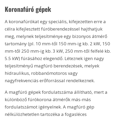
Koronafúró gépek
A koronafúrókat egy speciális, kifejezetten erre a 
célra kifejlesztett fúróberendezéssel hajthatjuk 
meg, melynek teljesítménye egy bizonyos átmérő 
tartomány (pl. 10 mm-től 150 mm-ig kb. 2 kW, 150 
mm-től 250 mm-ig kb. 3 kW, 250 mm-től felfelé kb. 
5.5 kW) fúrásához elegendő. Léteznek igen nagy 
teljesítményű magfúró berendezések, melyek 
hidraulikus, robbanómotoros vagy 
nagyfrekvenciás erőforrással rendelkeznek.
A magfúró gépek fordulatszáma állítható, mert a 
különböző fúrókorona átmérők más-más 
fordulatszámot igényelnek. A magfúró gép 
nélkülözhetetlen tartozéka a fogasléces 