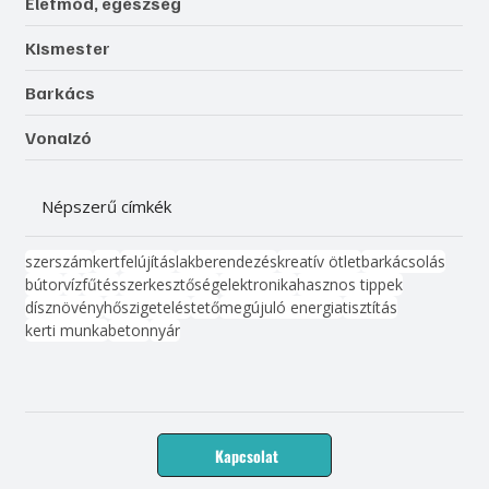
Életmód, egészség
Kismester
Barkács
Vonalzó
Népszerű címkék
szerszám
kert
felújítás
lakberendezés
kreatív ötlet
barkácsolás
bútor
víz
fűtés
szerkesztőség
elektronika
hasznos tippek
dísznövény
hőszigetelés
tető
megújuló energia
tisztítás
kerti munka
beton
nyár
Kapcsolat