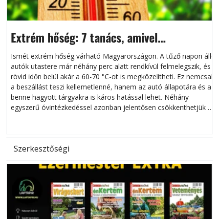
Extrém hőség: 7 tanács, amivel
megóvhatjuk autónkat a nyári károktól
Ismét extrém hőség várható Magyarországon. A tűző napon álló
autók utastere már néhány perc alatt rendkívül felmelegszik, és
rövid időn belül akár a 60-70 °C-ot is megközelítheti. Ez nemcsak
n
a beszállást teszi kellemetlenné, hanem az autó állapotára és a
benne hagyott tárgyakra is káros hatással lehet. Néhány
egyszerű óvintézkedéssel azonban jelentősen csökkenthetjük a
hőség káros hatásait.
l
Szerkesztőségi