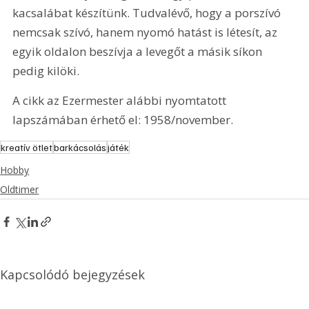
kacsalábat készítünk. Tudvalévő, hogy a porszívó 
nemcsak szívó, hanem nyomó hatást is létesít, az 
egyik oldalon beszívja a levegőt a másik síkon 
pedig kilöki. 
A cikk az Ezermester alábbi nyomtatott 
lapszámában érhető el: 1958/november.
kreatív ötlet
barkácsolás
játék
Hobby
Oldtimer
Kapcsolódó bejegyzések