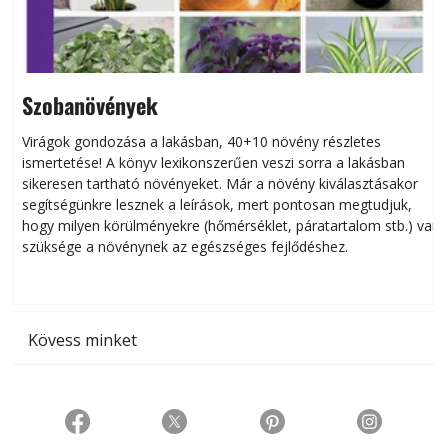
Szobanövények
Virágok gondozása a lakásban, 40+10 növény részletes
ismertetése! A könyv lexikonszerűen veszi sorra a lakásban
s
sikeresen tart­ha­tó növényeket. Már a növény kiválasztásakor
h
segítségünkre lesznek a leírások, mert pontosan megtudjuk,
k
hogy milyen körülményekre (hőmérséklet, páratartalom stb.) van
szüksége a növénynek az egészséges fejlődéshez.
t
Kövess minket