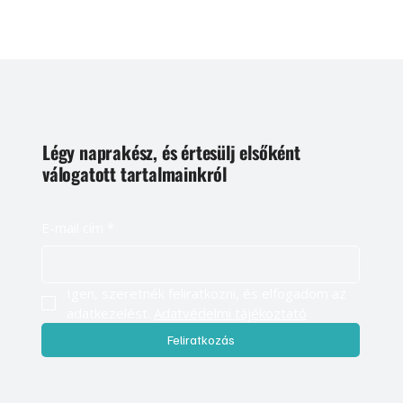
Légy naprakész, és értesülj elsőként
válogatott tartalmainkról
E-mail cím
*
Igen, szeretnék feliratkozni, és elfogadom az 
adatkezelést. 
Adatvédelmi tájékoztató
Feliratkozás