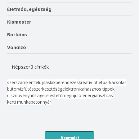
Életmód, egészség
Kismester
Barkács
Vonalzó
Népszerű címkék
szerszám
kert
felújítás
lakberendezés
kreatív ötlet
barkácsolás
bútor
víz
fűtés
szerkesztőség
elektronika
hasznos tippek
dísznövény
hőszigetelés
tető
megújuló energia
tisztítás
kerti munka
beton
nyár
Kapcsolat