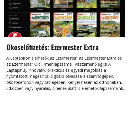
Okoselőfizetés: Ezermester Extra
A Laptapiron elérhetők az Ezermester, az Ezermester Extra és
az Ezermester Old Timer lapszámai, visszamenőleg is! A
Laptapir új, innovatív, praktikus és egyedi megoldás a
L
nyomtatott magazinok digitális olvasására számítógépen,
okostelefonon vagy táblagépen. Kényelmesen az otthonában,
útközben vagy nyaralás, pihenés alatt is elérhetők lapszámaink.
ú
Bárhol, bármikor, akár külföldön élve vagy dolgozva is
B
olvashatók az Ezermester lapszámai. A Laptapir kényelmes
megoldás, mert: – t