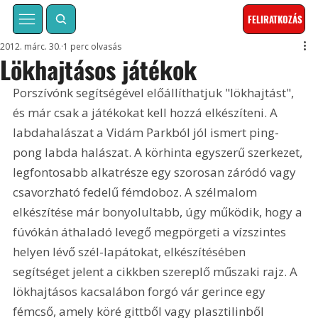
FELIRATKOZÁS
2012. márc. 30.
1 perc olvasás
Lökhajtásos játékok
Porszívónk segítségével előállíthatjuk "lökhajtást", 
és már csak a játékokat kell hozzá elkészíteni. A 
labdahalászat a Vidám Parkból jól ismert ping-
pong labda halászat. A körhinta egyszerű szerkezet, 
legfontosabb alkatrésze egy szorosan záródó vagy 
csavorzható fedelű fémdoboz. A szélmalom 
elkészítése már bonyolultabb, úgy működik, hogy a 
fúvókán áthaladó levegő megpörgeti a vízszintes 
helyen lévő szél-lapátokat, elkészítésében 
segítséget jelent a cikkben szereplő műszaki rajz. A 
lökhajtásos kacsalábon forgó vár gerince egy 
fémcső, amely köré gittből vagy plasztilinből 