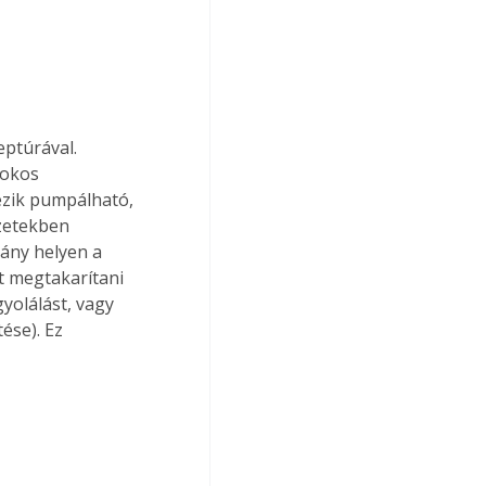
ptúrával. 
okos 
ezik pumpálható, 
zetekben 
ány helyen a 
et megtakarítani 
gyolálást, vagy 
ése). Ez 