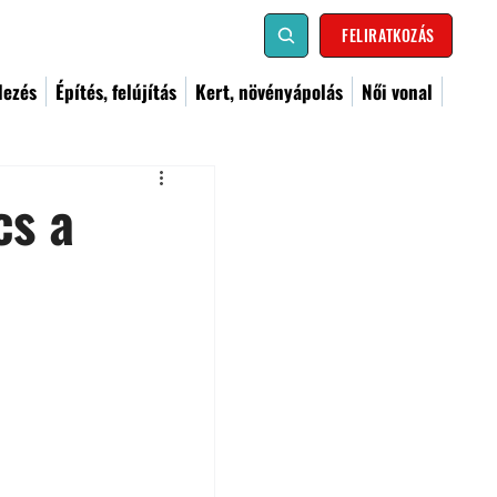
FELIRATKOZÁS
dezés
Építés, felújítás
Kert, növényápolás
Női vonal
cs a