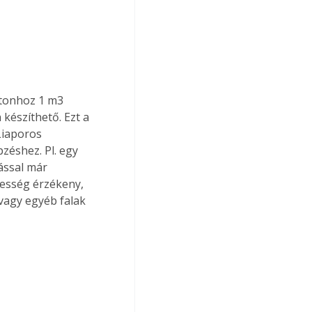
etonhoz 1 m3 
készíthető. Ezt a 
Liaporos 
zéshez. Pl. egy 
ással már 
esség érzékeny, 
vagy egyéb falak 