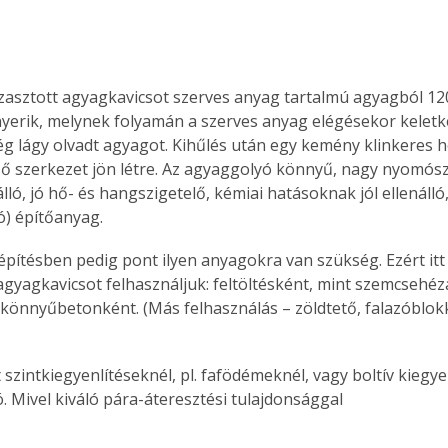
zasztott agyagkavicsot szerves anyag tartalmú agyagból 12
nyerik, melynek folyamán a szerves anyag elégé­sekor kelet
még lágy olvadt agyagot. Kihűlés után egy kemény klinkeres h
ő szerkezet jön létre. Az agyaggolyó könnyű, nagy nyomósz
álló, jó hő- és hangszigetelő, kémiai hatásoknak jól ellenáll
ó) építőanyag.
agyagkavicsot felhasználjuk: feltöltésként, mint szemcsehéz
önnyűbetonként. (Más felhasználás – zöldtető, falazóblokk
 szintkiegyenlítéseknél, pl. fafödémeknél, vagy boltív kiegye
. Mivel kiváló pára-áteresztési tulajdonsággal 