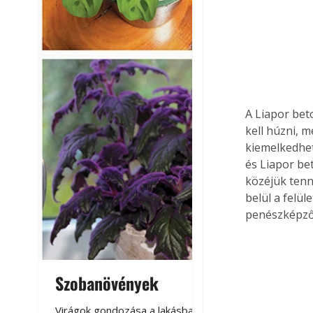
A Liapor beto
kell húzni, m
kiemelkedhet
és Liapor be
közéjük tenni
belül a felü
penészképződ
Szobanövények
Virágoskert: k
teraszon, laká
Virágok gondozása a lakásban,