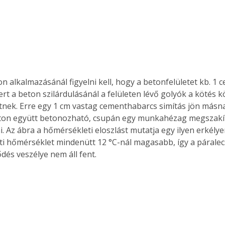
n alkalmazásánál figyelni kell, hogy a betonfelületet kb. 1 cen
ert a beton szilárdulásánál a felületen lévő golyók a kötés 
nek. Erre egy 1 cm vastag cementhabarcs simítás jön másna
ton együtt betonozható, csupán egy munkahézag megszakító
. Az ábra a hőmérsékleti eloszlást mutatja egy ilyen erkélye
leti hőmérséklet mindenütt 12 °C-nál magasabb, így a párale
és veszélye nem áll fent.
ertben,
Gyógyító növények: a
sban
természet kincsei az