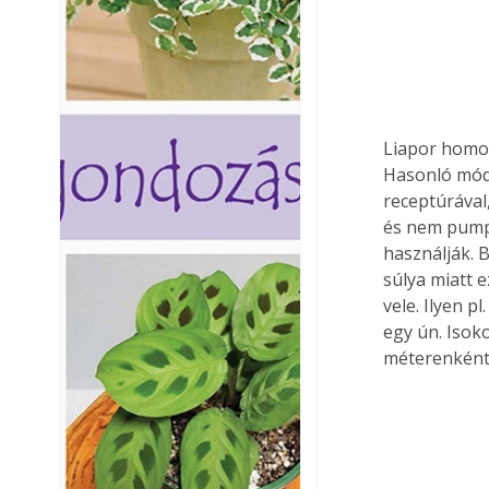
Liapor homok
Hasonló mód
receptúrával
és nem pumpá
használják. 
súlya miatt e
vele. Ilyen p
egy ún. Isok
méterenként 