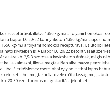
os receptúrával, illetve 1350 kg/m3 a folyami homokos rece
on a Liapor LC 20/22 könnyűbeton 1350 kg/m3 Liapor hom
, 1650 kg/m3 a folyami homokos receptúrával. Ez utóbbi lét
lható kivitelben is. A Liapor LC 20/22 betont vasalt szerke
Bár az ára kb. 2,5-3 szorosa a kavicsbeton árának, mégis néh
zt kell alkalmazni, illetve megfelelően alkalmazva pénzt leh
l. a kihajló erkélylemez esete, ahol egy polisztirol lapos bebu
orb elemet lehet megtakarítani vele (hőhidasság megszüntet
kb. 20-30 ezer forintos megtakarítást jelenthet.