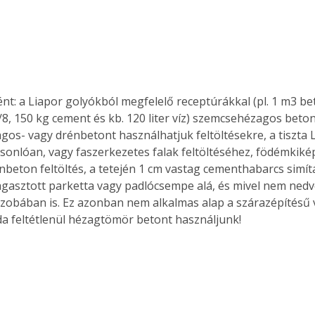
Együtt jobban megéri!
Bővebb információ itt!
k az
Együtt jobban megéri! A
t: a Liapor golyókból megfelelő receptúrákkal (pl. 1 m3 b
mester
könyvek tetszőleges
8, 150 kg cement és kb. 120 liter víz) szemcsehézagos beton 
er Old
párosítással kedvezményes
os- vagy drénbetont használhatjuk feltöltésekre, a tiszta 
áron, 0 Ft postaköltséggel
onlóan, vagy faszerkezetes falak feltöltéséhez, födémkikép
ptapir új,
megrendelhetők!
nbeton feltöltés, a tetején 1 cm vastag cementhabarcs simít
és egyedi
agasztott parketta vagy padlócsempe alá, és mivel nem nedv
tt
őszobában is. Ez azonban nem alkalmas alap a szárazépítésű 
lvasására
da feltétlenül hézagtömör betont használjunk!
elefonon
nyelmesen
ben vagy
t is
. Bárhol,
ön élve
ashatók az