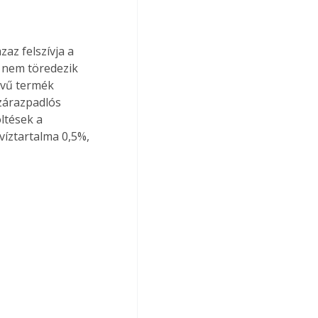
az felszívja a 
e nem töredezik 
nevű termék 
zárazpadlós 
ltések a 
víztartalma 0,5%, 