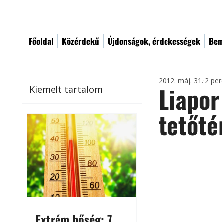
Főoldal
Közérdekű
Újdonságok, érdekességek
Bem
2012. máj. 31.
2 per
Liapor
Kiemelt tartalom
tetőté
Extrém hőség: 7