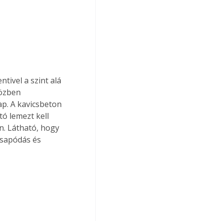
tivel a szint alá 
közben 
p. A kavicsbeton 
 lemezt kell 
n. Látható, hogy 
csapódás és 