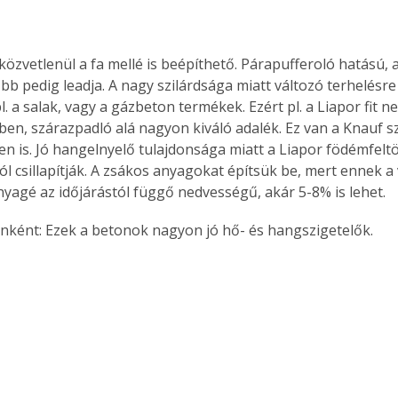
közvetlenül a fa mellé is beépíthető. Párapufferoló hatású, az
őbb pedig leadja. A nagy szilárdsága miatt változó terhelésr
l. a salak, vagy a gázbeton termékek. Ezért pl. a Liapor fit 
ben, szárazpadló alá nagyon kiváló adalék. Ez van a Knauf s
n is. Jó hangelnyelő tulajdonsága miatt a Liapor födémfeltö
ól csillapítják. A zsákos anyagokat építsük be, mert ennek a 
anyagé az időjárástól függő nedvességű, akár 5-8% is lehet.
nként: Ezek a betonok nagyon jó hő- és hangszigetelők. 