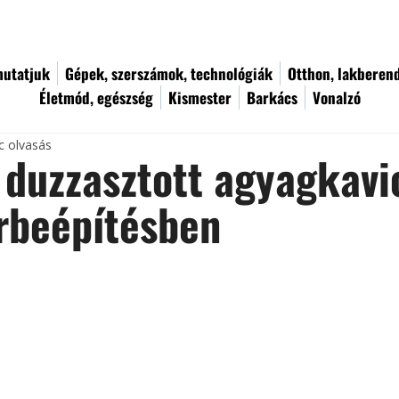
utatjuk
Gépek, szerszámok, technológiák
Otthon, lakberen
Életmód, egészség
Kismester
Barkács
Vonalzó
c olvasás
 duzzasztott agyagkavi
rbeépítésben