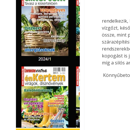
rendelkezik, 
vízgőzt, kés
össze, mint p
szárazépítés
rendszerekbe
kopogást is j
míg a silós 
 Könnyűbeto