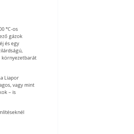
00 °C-os 
kező gázok 
éj és egy 
ilárdságú, 
ó, környezetbarát 
agos, vagy mint 
ok – is 
nlítéseknél 