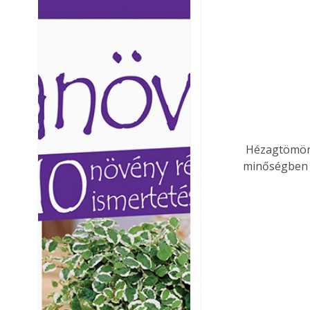
Ezermester lapszámai. A
Ezermester lapszámai
Laptapir kényelmes megoldás,
Laptapir kényelmes 
mert: – t
mert: – t
 Hézagtömör könnyűbetonként: a Liapor hézagtömör könnyűbetonok LC 8/10 
minőségben a