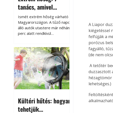
tanács, amivel
megóvhatjuk
Ismét extrém hőség várható
autónkat a nyári
Magyarországon. A tűző napon
A Liapor duz
álló autók utastere már néhány
károktól
kiégetéssel 
perc alatt rendkívül
felfújják a 
felmelegszik, és rövid időn belül
porózus bels
akár a 60-70 °C-ot is
fagyálló, tűz
megközelítheti. Ez nemcsak a
(de nem olcs
beszállást teszi kellemetlenné,
hanem az autó állapotára és a
 A tetőtér beépítésben pedig pont ilyen anyagokra van szükség. Ezért itt a Liapor 
benne hagyott tárgyakra is
duzzasztott 
káros hatással lehet. Néhány
hézagtömör k
egyszerű óvintézkedéssel
azonban jelentősen
lehetséges.)
csökkenthetjük a hőség káros
hatásait.
Feltöltésként
Kültéri hűtés: hogyan
alkalmazható
tehetjük