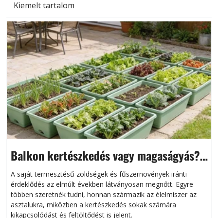
Kiemelt tartalom
Balkon kertészkedés vagy magaságyás?
Helytakarékos kertészkedés
A saját termesztésű zöldségek és fűszernövények iránti
érdeklődés az elmúlt években látványosan megnőtt. Egyre
többen szeretnék tudni, honnan származik az élelmiszer az
l
asztalukra, miközben a kertészkedés sokak számára
kikapcsolódást és feltöltődést is jelent.
é