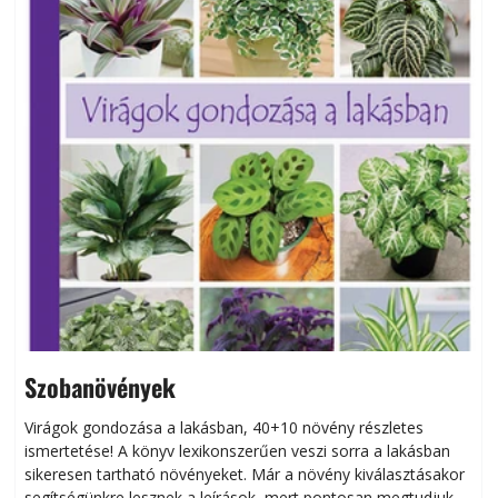
Szobanövények
Virágok gondozása a lakásban, 40+10 növény részletes
ismertetése! A könyv lexikonszerűen veszi sorra a lakásban
s
sikeresen tart­ha­tó növényeket. Már a növény kiválasztásakor
h
segítségünkre lesznek a leírások, mert pontosan megtudjuk,
k