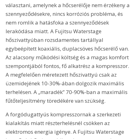
választani, amelynek a hőcserélője nem érzékeny a 
szennyeződésekre, nincs korróziós probléma, és 
nem romlik a hatásfoka a szennyeződések 
lerakódása miatt. A Fujitsu Waterstage 
hőszivattyúban rozsdamentes tartállyal 
egybeépített koaxiális, duplacsöves hőcserélő van. 
Az alacsony működési költség és a magas komfort 
szempontjából fontos, fő alkatrész a kompresszor. 
A megfelelően méretezett hőszivattyú csak az 
üzemidejének 10-30%-ában dolgozik maximális 
terhelésen. A „maradék” 70-90%-ban a maximális 
fűtőteljesítmény töredékére van szükség.
A forgódugattyús kompresszornak a szerkezeti 
kialakítás miatt részterhelésnél csökken az 
elektromos energia igénye. A Fujitsu Waterstage 