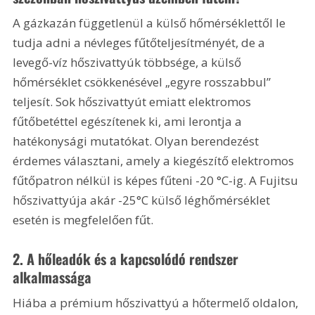
A gázkazán függetlenül a külső hőmérséklettől le 
tudja adni a névleges fűtőteljesítményét, de a 
levegő-víz hőszivattyúk többsége, a külső 
hőmérséklet csökkenésével „egyre rosszabbul” 
teljesít. Sok hőszivattyút emiatt elektromos 
fűtőbetéttel egészítenek ki, ami lerontja a 
hatékonysági mutatókat. Olyan berendezést 
érdemes választani, amely a kiegészítő elektromos 
fűtőpatron nélkül is képes fűteni -20 °C-ig. A Fujitsu 
hőszivattyúja akár -25°C külső léghőmérséklet 
esetén is megfelelően fűt.
2. A hőleadók és a kapcsolódó rendszer 
alkalmassága
Hiába a prémium hőszivattyú a hőtermelő oldalon, 