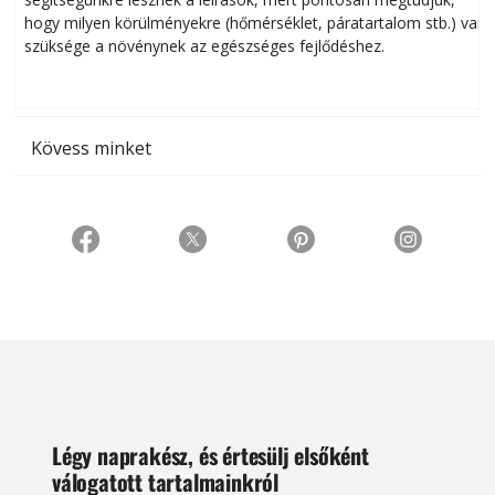
hogy milyen körülményekre (hőmérséklet, páratartalom stb.) van
szüksége a növénynek az egészséges fejlődéshez.
t
Kövess minket
Légy naprakész, és értesülj elsőként
válogatott tartalmainkról