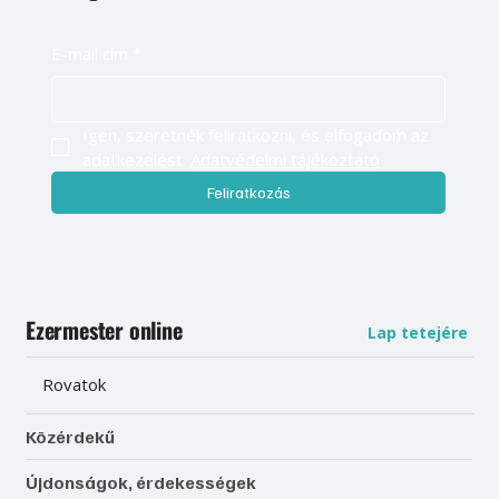
E-mail cím
*
Igen, szeretnék feliratkozni, és elfogadom az 
adatkezelést. 
Adatvédelmi tájékoztató
Feliratkozás
Ezermester online
Lap tetejére
Rovatok
Közérdekű
Újdonságok, érdekességek