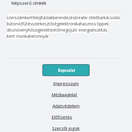
Népszerű címkék
szerszám
kert
felújítás
lakberendezés
kreatív ötlet
barkácsolás
bútor
víz
fűtés
szerkesztőség
elektronika
hasznos tippek
dísznövény
hőszigetelés
tető
megújuló energia
tisztítás
kerti munka
beton
nyár
Kapcsolat
Impresszum
Médiaajánlat
Adatvédelem
Előfizetés
Szerzői jogok