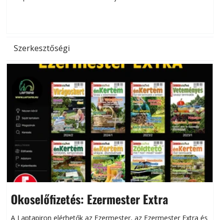
d
Szerkesztőségi
Okoselőfizetés: Ezermester Extra
A Laptapiron elérhetők az Ezermester, az Ezermester Extra és