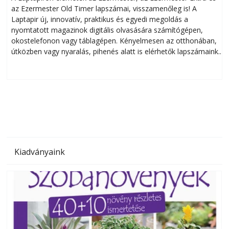
az Ezermester Old Timer lapszámai, visszamenőleg is! A
Laptapir új, innovatív, praktikus és egyedi megoldás a
L
nyomtatott magazinok digitális olvasására számítógépen,
okostelefonon vagy táblagépen. Kényelmesen az otthonában,
útközben vagy nyaralás, pihenés alatt is elérhetők lapszámaink.
ú
Bárhol, bármikor, akár külföldön élve vagy dolgozva is
B
olvashatók az Ezermester lapszámai. A Laptapir kényelmes
megoldás, mert: – t
Kiadványaink