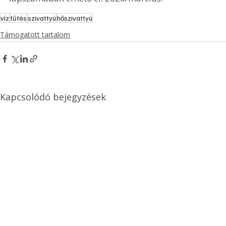
víz
fűtés
szivattyú
hőszivattyú
Támogatott tartalom
Kapcsolódó bejegyzések