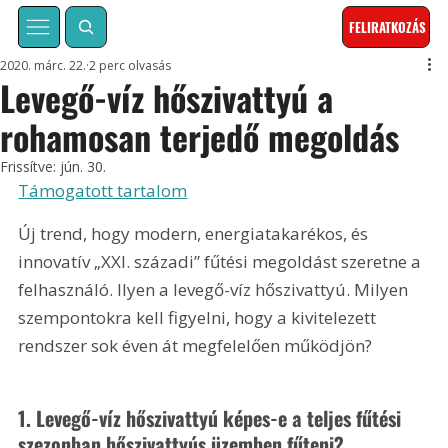
FELIRATKOZÁS
2020. márc. 22.
2 perc olvasás
Levegő-víz hőszivattyú a
rohamosan terjedő megoldás
Frissítve:
jún. 30.
Támogatott tartalom
Új trend, hogy modern, energiatakarékos, és 
innovatív „XXI. századi” fűtési megoldást szeretne a 
felhasználó. Ilyen a levegő-víz hőszivattyú. Milyen 
szempontokra kell figyelni, hogy a kivitelezett 
rendszer sok éven át megfelelően működjön?
1. Levegő-víz hőszivattyú képes-e a teljes fűtési 
szezonban hőszivattyús üzemben fűteni?