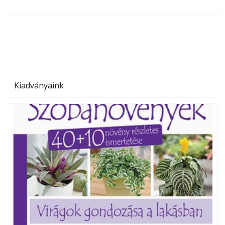
olvashatók az Ezermester lapszámai. A Laptapir kényelmes
megoldás, mert: – t
Kiadványaink