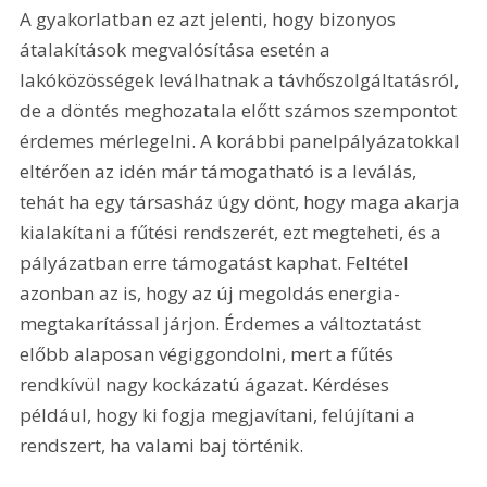
A gyakorlatban ez azt jelenti, hogy bizonyos 
átalakítások megvalósítása esetén a 
lakóközösségek leválhatnak a távhőszolgáltatásról, 
de a döntés meghozatala előtt számos szempontot 
érdemes mérlegelni. A korábbi panelpályázatokkal 
eltérően az idén már támogatható is a leválás, 
tehát ha egy társasház úgy dönt, hogy maga akarja 
kialakítani a fűtési rendszerét, ezt megteheti, és a 
pályázatban erre támogatást kaphat. Feltétel 
azonban az is, hogy az új megoldás energia-
megtakarítással járjon. Érdemes a változtatást 
előbb alaposan végiggondolni, mert a fűtés 
rendkívül nagy kockázatú ágazat. Kérdéses 
például, hogy ki fogja megjavítani, felújítani a 
rendszert, ha valami baj történik.