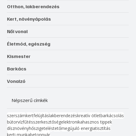
Otthon, lakberendezés
Kert, növényápolás
Női vonal
Életmód, egészség
Kismester
Barkács
Vonalzó
Népszerű címkék
szerszám
kert
felújítás
lakberendezés
kreatív ötlet
barkácsolás
bútor
víz
fűtés
szerkesztőség
elektronika
hasznos tippek
dísznövény
hőszigetelés
tető
megújuló energia
tisztítás
kerti munka
beton
nyár