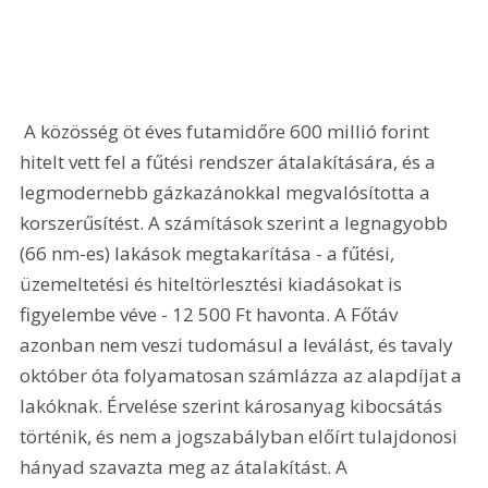
 A közösség öt éves futamidőre 600 millió forint 
hitelt vett fel a fűtési rendszer átalakítására, és a 
legmodernebb gázkazánokkal megvalósította a 
korszerűsítést. A számítások szerint a legnagyobb 
(66 nm-es) lakások megtakarítása - a fűtési, 
üzemeltetési és hiteltörlesztési kiadásokat is 
figyelembe véve - 12 500 Ft havonta. A Főtáv 
azonban nem veszi tudomásul a leválást, és tavaly 
október óta folyamatosan számlázza az alapdíjat a 
lakóknak. Érvelése szerint károsanyag kibocsátás 
történik, és nem a jogszabályban előírt tulajdonosi 
hányad szavazta meg az átalakítást. A 