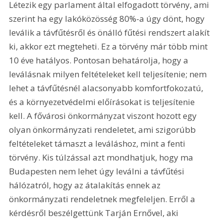
Létezik egy parlament által elfogadott törvény, ami 
szerint ha egy lakóközösség 80%-a úgy dönt, hogy 
leválik a távfűtésről és önálló fűtési rendszert alakít 
ki, akkor ezt megteheti. Ez a törvény már több mint 
10 éve hatályos. Pontosan behatárolja, hogy a 
leválásnak milyen feltételeket kell teljesítenie; nem 
lehet a távfűtésnél alacsonyabb komfortfokozatú, 
és a környezetvédelmi előírásokat is teljesítenie 
kell. A fővárosi önkormányzat viszont hozott egy 
olyan önkormányzati rendeletet, ami szigorúbb 
feltételeket támaszt a leváláshoz, mint a fenti 
törvény. Kis túlzással azt mondhatjuk, hogy ma 
Budapesten nem lehet úgy leválni a távfűtési 
hálózatról, hogy az átalakítás ennek az 
önkormányzati rendeletnek megfeleljen. Erről a 
kérdésről beszélgettünk Tarján Ernővel, aki 