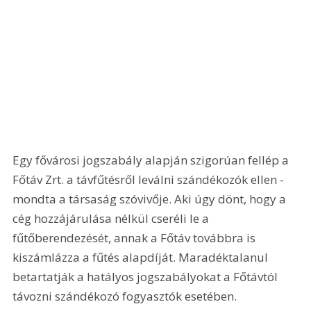
Egy fővárosi jogszabály alapján szigorúan fellép a 
Főtáv Zrt. a távfűtésről leválni szándékozók ellen - 
mondta a társaság szóvivője. Aki úgy dönt, hogy a 
cég hozzájárulása nélkül cseréli le a 
fűtőberendezését, annak a Főtáv továbbra is 
kiszámlázza a fűtés alapdíját. Maradéktalanul 
betartatják a hatályos jogszabályokat a Főtávtól 
távozni szándékozó fogyasztók esetében. 