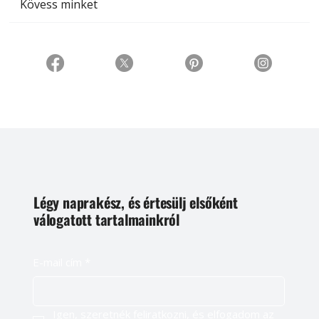
Kövess minket
Légy naprakész, és értesülj elsőként
válogatott tartalmainkról
E-mail cím
*
Igen, szeretnék feliratkozni, és elfogadom az 