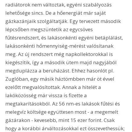
radiátorok nem változtak, egyéni szabályozás 
lehetősége sincs. De a hőenergiát már saját 
gázkazánjaik szolgáltatják. Egy tervezett második 
lépcsőben megszüntetik az egycsöves 
fűtésrendszert, és lakásonkénti egyéni betáplálást, 
lakásonkénti hőmennyiség-mérést valósítanak 
meg. Az új rendszert még napkollektorokkal is 
kiegészítik, így a második ütem majd nagyjából 
megduplázza a beruházást. Ehhez hasonlót pl. 
Zuglóban, egy másik háztömbben már öt évvel 
ezelőtt megvalósítottak. Annak a hitelét a 
lakóközösség már vissza is fizette a 
megtakarításokból. Az 56 nm-es lakások fűtési és 
melegvíz költsége együttesen most - a megemelt 
gázárakon - kevesebb, mint 15 ezer forint. Csak 
hogy a korábbi árváltozásokkal ezt összevethessük; 