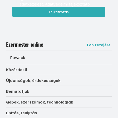
adatkezelést. 
Adatvédelmi tájékoztató
Feliratkozás
Ezermester online
Lap tetejére
Rovatok
Közérdekű
Újdonságok, érdekességek
Bemutatjuk
Gépek, szerszámok, technológiák
Építés, felújítás