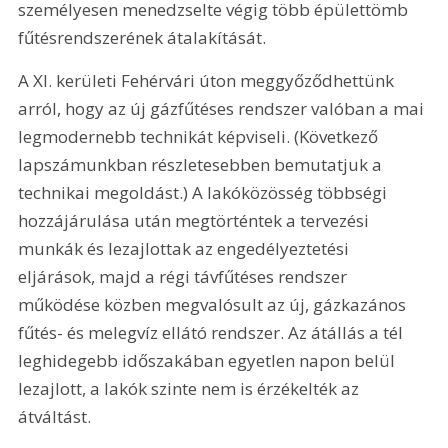
személyesen menedzselte végig több épülettömb 
fűtésrendszerének átalakítását.
A XI. kerületi Fehérvári úton meggyőződhettünk 
arról, hogy az új gázfűtéses rendszer valóban a mai 
legmodernebb technikát képviseli. (Következő 
lapszámunkban részletesebben bemutatjuk a 
technikai megoldást.) A lakóközösség többségi 
hozzájárulása után megtörténtek a tervezési 
munkák és lezajlottak az engedélyeztetési 
eljárások, majd a régi távfűtéses rendszer 
működése közben megvalósult az új, gázkazános 
fűtés- és melegvíz ellátó rendszer. Az átállás a tél 
leghidegebb időszakában egyetlen napon belül 
lezajlott, a lakók szinte nem is érzékelték az 
átváltást. 