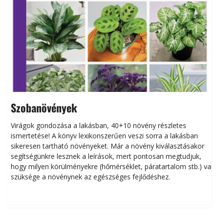
Szobanövények
Virágok gondozása a lakásban, 40+10 növény részletes
ismertetése! A könyv lexikonszerűen veszi sorra a lakásban
s
sikeresen tart­ha­tó növényeket. Már a növény kiválasztásakor
h
segítségünkre lesznek a leírások, mert pontosan megtudjuk,
k
hogy milyen körülményekre (hőmérséklet, páratartalom stb.) van
szüksége a növénynek az egészséges fejlődéshez.
t