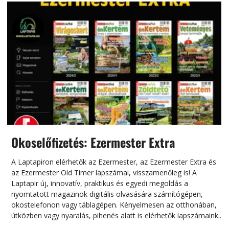
Okoselőfizetés: Ezermester Extra
A Laptapiron elérhetők az Ezermester, az Ezermester Extra és
az Ezermester Old Timer lapszámai, visszamenőleg is! A
Laptapir új, innovatív, praktikus és egyedi megoldás a
L
nyomtatott magazinok digitális olvasására számítógépen,
okostelefonon vagy táblagépen. Kényelmesen az otthonában,
útközben vagy nyaralás, pihenés alatt is elérhetők lapszámaink.
ú
Bárhol, bármikor, akár külföldön élve vagy dolgozva is
B