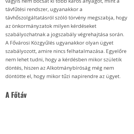
vagyis nem bocsát ki több káros anyagot, mint a 
távfűtési rendszer, ugyanakkor a 
távhőszolgáltatásról szóló törvény megszabja, hogy 
az önkormányzatok milyen kérdéseket 
szabályozhatnak a jogszabály végrehajtása során. 
A Fővárosi Közgyűlés ugyanakkor olyan ügyet 
szabályozott, amire nincs felhatalmazása. Egyelőre 
nem lehet tudni, hogy a kérdésben mikor születik 
döntés, hiszen az Alkotmánybíróság még nem 
döntötte el, hogy mikor tűzi napirendre az ügyet.
A Főtáv