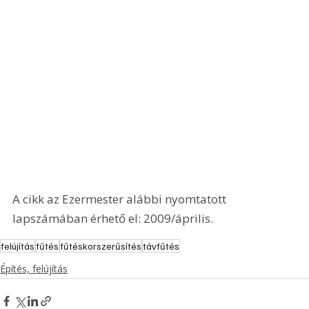
A cikk az Ezermester alábbi nyomtatott 
lapszámában érhető el: 2009/április.
felújítás
fűtés
fűtéskorszerűsítés
távfűtés
Építés, felújítás