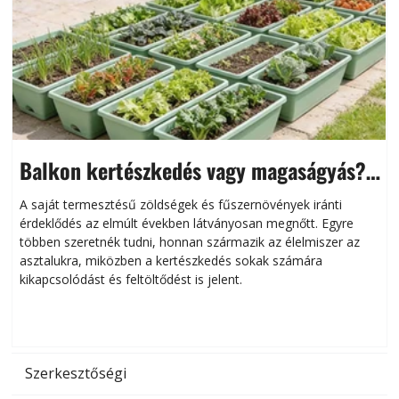
Balkon kertészkedés vagy magaságyás?
Helytakarékos kertészkedés
A saját termesztésű zöldségek és fűszernövények iránti
érdeklődés az elmúlt években látványosan megnőtt. Egyre
többen szeretnék tudni, honnan származik az élelmiszer az
l
asztalukra, miközben a kertészkedés sokak számára
kikapcsolódást és feltöltődést is jelent.
é
d
Szerkesztőségi