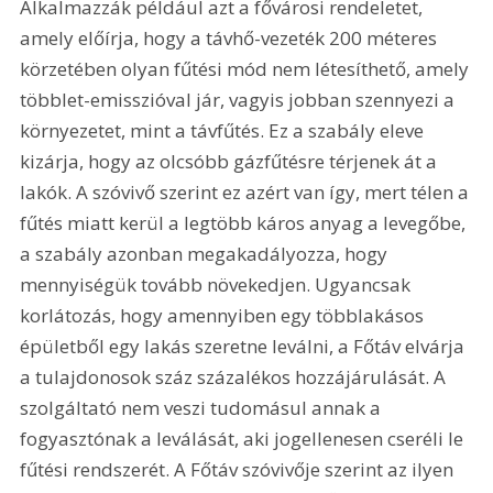
Alkalmazzák például azt a fővárosi rendeletet, 
amely előírja, hogy a távhő-vezeték 200 méteres 
körzetében olyan fűtési mód nem létesíthető, amely 
többlet-emisszióval jár, vagyis jobban szennyezi a 
környezetet, mint a távfűtés. Ez a szabály eleve 
kizárja, hogy az olcsóbb gázfűtésre térjenek át a 
lakók. A szóvivő szerint ez azért van így, mert télen a 
fűtés miatt kerül a legtöbb káros anyag a levegőbe, 
a szabály azonban megakadályozza, hogy 
mennyiségük tovább növekedjen. Ugyancsak 
korlátozás, hogy amennyiben egy többlakásos 
épületből egy lakás szeretne leválni, a Főtáv elvárja 
a tulajdonosok száz százalékos hozzájárulását. A 
szolgáltató nem veszi tudomásul annak a 
fogyasztónak a leválását, aki jogellenesen cseréli le 
fűtési rendszerét. A Főtáv szóvivője szerint az ilyen 