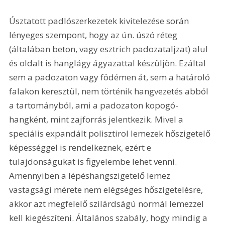
Úsztatott padlószerkezetek kivitelezése során 
lényeges szempont, hogy az ún. úszó réteg 
(általában beton, vagy esztrich padozataljzat) alul 
és oldalt is hanglágy ágyazattal készüljön. Ezáltal 
sem a padozaton vagy födémen át, sem a határoló 
falakon keresztül, nem történik hangvezetés abból 
a tartományból, ami a padozaton kopogó-
hangként, mint zajforrás jelentkezik. Mivel a 
speciális expandált polisztirol lemezek hőszigetelő 
képességgel is rendelkeznek, ezért e 
tulajdonságukat is figyelembe lehet venni. 
Amennyiben a lépéshangszigetelő lemez 
vastagsági mérete nem elégséges hőszigetelésre, 
akkor azt megfelelő szilárdságú normál lemezzel 
kell kiegészíteni. Általános szabály, hogy mindig a 