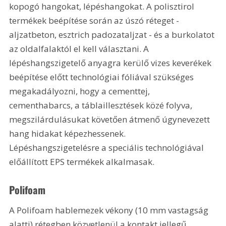
kopogó hangokat, lépéshangokat. A polisztirol 
termékek beépítése során az úszó réteget - 
aljzatbeton, esztrich padozataljzat - és a burkolatot 
az oldalfalaktól el kell választani. A 
lépéshangszigetelő anyagra kerülő vizes keverékek 
beépítése előtt technológiai fóliával szükséges 
megakadályozni, hogy a cementtej, 
cementhabarcs, a táblaillesztések közé folyva, 
megszilárdulásukat követően átmenő úgynevezett 
hang hidakat képezhessenek. 
Lépéshangszigetelésre a speciális technológiával 
előállított EPS termékek alkalmasak.
Polifoam
A Polifoam hablemezek vékony (10 mm vastagság 
alatti) rétegben közvetlenül a kontakt jellegű 