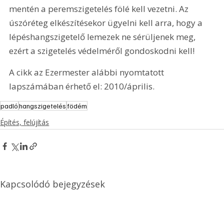
mentén a peremszigetelés fölé kell vezetni. Az 
úszóréteg elkészítésekor ügyelni kell arra, hogy a 
lépéshangszigetelő lemezek ne sérüljenek meg, 
ezért a szigetelés védelméről gondoskodni kell!
A cikk az Ezermester alábbi nyomtatott 
lapszámában érhető el: 2010/április.
padló
hangszigetelés
födém
Építés, felújítás
Kapcsolódó bejegyzések