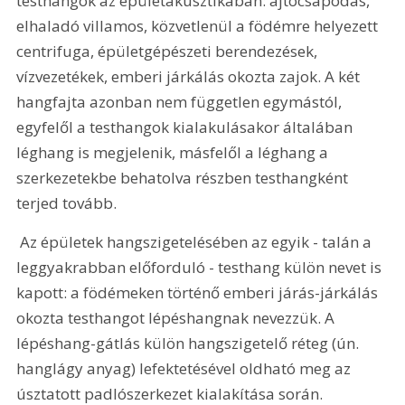
testhangok az épületakusztikában: ajtócsapódás, 
elhaladó villamos, közvetlenül a födémre helyezett 
centrifuga, épületgépészeti berendezések, 
vízvezetékek, emberi járkálás okozta zajok. A két 
hangfajta azonban nem független egymástól, 
egyfelől a testhangok kialakulásakor általában 
léghang is megjelenik, másfelől a léghang a 
szerkezetekbe behatolva részben testhangként 
terjed tovább. 
 Az épületek hangszigetelésében az egyik - talán a 
leggyakrabban előforduló - testhang külön nevet is 
kapott: a födémeken történő emberi járás-járkálás 
okozta testhangot lépéshangnak nevezzük. A 
lépéshang-gátlás külön hangszigetelő réteg (ún. 
hanglágy anyag) lefektetésével oldható meg az 
úsztatott padlószerkezet kialakítása során.