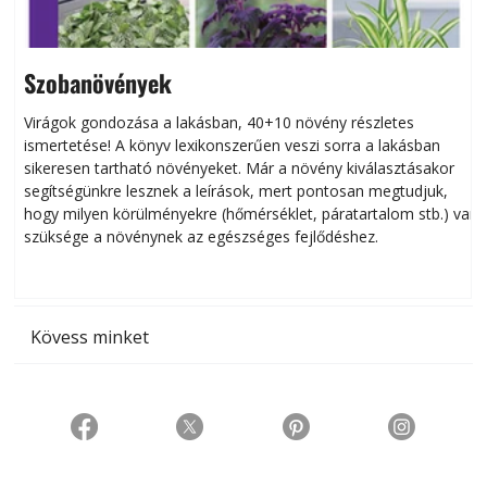
Szobanövények
Virágok gondozása a lakásban, 40+10 növény részletes
ismertetése! A könyv lexikonszerűen veszi sorra a lakásban
s
sikeresen tart­ha­tó növényeket. Már a növény kiválasztásakor
h
segítségünkre lesznek a leírások, mert pontosan megtudjuk,
k
hogy milyen körülményekre (hőmérséklet, páratartalom stb.) van
szüksége a növénynek az egészséges fejlődéshez.
t
Kövess minket