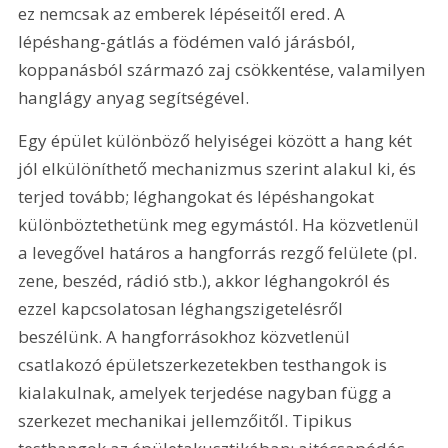
ez nemcsak az emberek lépéseitől ered. A 
lépéshang-gátlás a födémen való járásból, 
koppanásból származó zaj csökkentése, valamilyen 
hanglágy anyag segítségével.
Egy épület különböző helyiségei között a hang két 
jól elkülöníthető mechanizmus szerint alakul ki, és 
terjed tovább; léghangokat és lépéshangokat 
különböztethetünk meg egymástól. Ha közvetlenül 
a levegővel határos a hangforrás rezgő felülete (pl. 
zene, beszéd, rádió stb.), akkor léghangokról és 
ezzel kapcsolatosan léghangszigetelésről 
beszélünk. A hangforrásokhoz közvetlenül 
csatlakozó épületszerkezetekben testhangok is 
kialakulnak, amelyek terjedése nagyban függ a 
szerkezet mechanikai jellemzőitől. Tipikus 