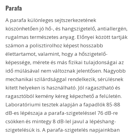
Parafa
A parafa különleges sejtszerkezetének 
köszönhetően jó hő-, és hangszigetelő, antiallergén, 
rugalmas természetes anyag. Előnyei között tartják 
számon a polisztirolhoz képest hosszabb 
élettartamot, valamint, hogy a hőszigetelő-
képessége, mérete és más fizikai tulajdonságai az 
idő múlásával nem változnak jelentősen. Nagyobb 
mechanikai szilárdsággal rendelkezik, sérülésnek 
kitett helyeken is használható. Jól ragasztható és 
ragasztóból kemény kéreg képezhető a felületén. 
Laboratóriumi tesztek alapján a fapadlók 85-88 
dB-es lépészaja a parafa-szigeteléssel 76 dB-re 
csökken és mintegy 8 dB-lel javul a lépéshang-
szigetelésük is. A parafa-szigetelés napjainkban 