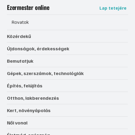
Ezermester online
Lap tetejére
Rovatok
Közérdekű
Újdonságok, érdekességek
Bemutatjuk
Gépek, szerszámok, technológiák
Építés, felújítás
Otthon, lakberendezés
Kert, növényápolás
Női vonal
Életmód, egészség