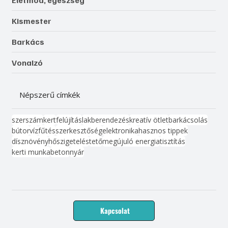
Kismester
Barkács
Vonalzó
Népszerű címkék
szerszám
kert
felújítás
lakberendezés
kreatív ötlet
barkácsolás
bútor
víz
fűtés
szerkesztőség
elektronika
hasznos tippek
dísznövény
hőszigetelés
tető
megújuló energia
tisztítás
kerti munka
beton
nyár
Kapcsolat