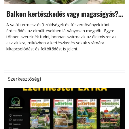
Balkon kertészkedés vagy magaságyás?
Helytakarékos kertészkedés
A saját termesztésű zöldségek és fűszernövények iránti
érdeklődés az elmúlt években látványosan megnőtt. Egyre
többen szeretnék tudni, honnan származik az élelmiszer az
l
asztalukra, miközben a kertészkedés sokak számára
kikapcsolódást és feltöltődést is jelent.
é
d
Szerkesztőségi