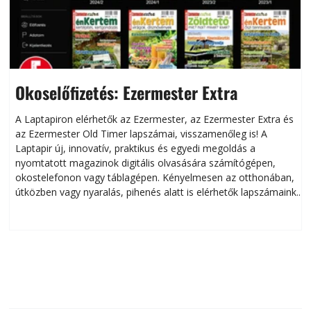
Okoselőfizetés: Ezermester Extra
A Laptapiron elérhetők az Ezermester, az Ezermester Extra és
az Ezermester Old Timer lapszámai, visszamenőleg is! A
Laptapir új, innovatív, praktikus és egyedi megoldás a
L
nyomtatott magazinok digitális olvasására számítógépen,
okostelefonon vagy táblagépen. Kényelmesen az otthonában,
útközben vagy nyaralás, pihenés alatt is elérhetők lapszámaink.
ú
Bárhol, bármikor, akár külföldön élve vagy dolgozva is
B
olvashatók az Ezermester lapszámai. A Laptapir kényelmes
megoldás, mert: – t