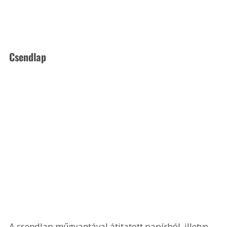
Csendlap
A csendlap műgyantával átitatott papírból, illetve 