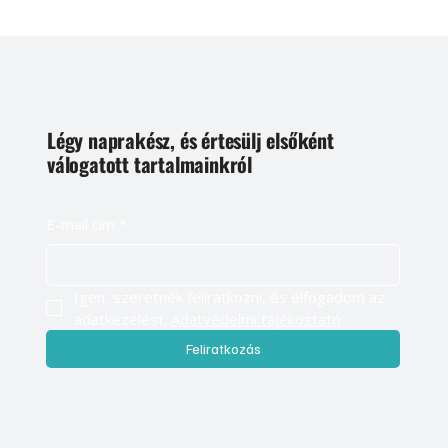
Légy naprakész, és értesülj elsőként
válogatott tartalmainkról
E-mail cím
*
Igen, szeretnék feliratkozni, és elfogadom az 
adatkezelést. 
Adatvédelmi tájékoztató
Feliratkozás