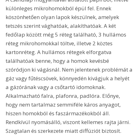
különleges mikrohomokból épül fel. Ennek 
köszönhetően olyan lapok készülnek, amelyek 
tetszés szerint vághatóak, alakíthatóak. A két 
fedőlap között még 5 réteg található, 3 hullámos 
réteg mikrohomokkal töltve, illetve 2 köztes 
kartonréteg. A hullámos rétegek elforgatva 
találhatóak benne, hogy a homok kevésbé 
szóródjon ki vágásnál. Nem jelentenek problémát a 
gáz vagy fűtéscsövek, könnyedén kivágjuk a helyét 
a gázórának vagy a csőtartó idomoknak. 
Alkalmazható falra, plafonra, padlóra. Előnye, 
hogy nem tartalmaz semmiféle káros anyagot, 
hiszen homokból és faszármazékokból áll. 
Rendkívül nyomásálló, viszont kellemes rajta járni. 
Szagtalan és szerkezete miatt diffúziót biztosít.