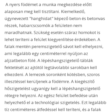
 A nyers födémet a munka megkezdése előtt 
alaposan meg kell tisztítani. Kiemelkedő, 
úgynevezett "hanghidat" képező beton és betonvas 
részek, habarcscsomók a felületen nem 
maradhatnak. Szükség esetén száraz homokot is 
lehet teríteni a felület kiegyenlítése érdekében. A 
falak mentén peremszigetelő sávot kell elhelyezni, 
ami legalább egy centiméterrel nyúljon az 
aljzatbeton fölé. A lépéshangszigetelő táblák 
fektetését az ajtótól legtávolabbi sarokban kell 
elkezdeni. A lemezek soronként kötésben, szoros 
illesztéssel kerüljenek a födémre. A kiegészítő 
hőszigetelést ugyanígy kell a lépéshangszigetelő 
rétegre helyezni. Az egész felület befedése után 
helyezhető el a technológiai szigetelés. Ezt legalább 
tíz centiméteres átfedéssel kell teríteni, és a falak 