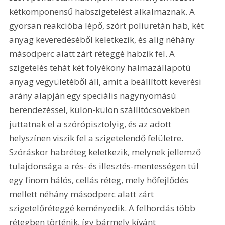
kétkomponensű habszigetelést alkalmaznak. A 
gyorsan reakcióba lépő, szórt poliuretán hab, két 
anyag keveredéséből keletkezik, és alig néhány 
másodperc alatt zárt réteggé habzik fel. A 
szigetelés tehát két folyékony halmazállapotú 
anyag vegyületéből áll, amit a beállított keverési 
arány alapján egy speciális nagynyomású 
berendezéssel, külön-külön szállítócsövekben 
juttatnak el a szórópisztolyig, és az adott 
helyszínen viszik fel a szigetelendő felületre. 
Szóráskor habréteg keletkezik, melynek jellemző 
tulajdonsága a rés- és illesztés-mentességen túl 
egy finom hálós, cellás réteg, mely hőfejlődés 
mellett néhány másodperc alatt zárt 
szigetelőréteggé keményedik. A felhordás több 
rétegben történik, így bármely kívánt 