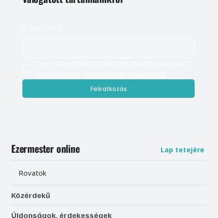
E-mail cím
*
Igen, szeretnék feliratkozni, és elfogadom az 
adatkezelést. 
Adatvédelmi tájékoztató
Feliratkozás
Ezermester online
Lap tetejére
Rovatok
Közérdekű
Újdonságok, érdekességek