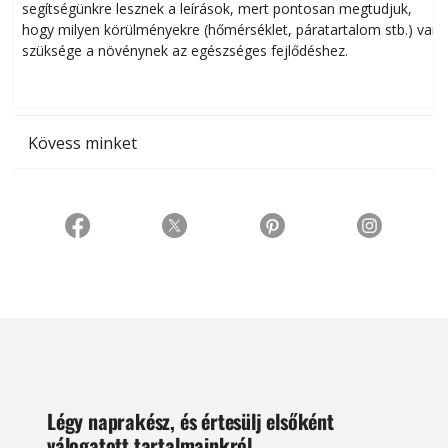
segítségünkre lesznek a leírások, mert pontosan megtudjuk,
k
hogy milyen körülményekre (hőmérséklet, páratartalom stb.) van
szüksége a növénynek az egészséges fejlődéshez.
t
Kövess minket
Légy naprakész, és értesülj elsőként
válogatott tartalmainkról