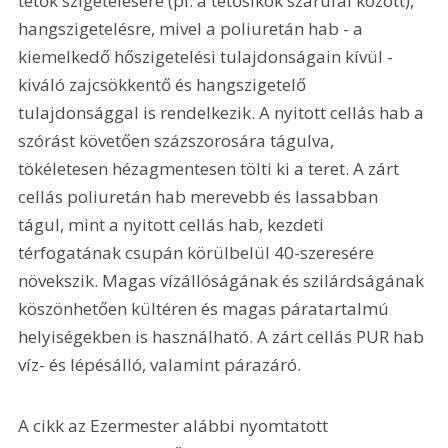
tetők szigetelésére (pl. a tetősíkok szarufái között), 
hangszigetelésre, mivel a poliuretán hab - a 
kiemelkedő hőszigetelési tulajdonságain kívül - 
kiváló zajcsökkentő és hangszigetelő 
tulajdonsággal is rendelkezik. A nyitott cellás hab a 
szórást követően százszorosára tágulva, 
tökéletesen hézagmentesen tölti ki a teret. A zárt 
cellás poliuretán hab merevebb és lassabban 
tágul, mint a nyitott cellás hab, kezdeti 
térfogatának csupán körülbelül 40-szeresére 
növekszik. Magas vízállóságának és szilárdságának 
köszönhetően kültéren és magas páratartalmú 
helyiségekben is használható. A zárt cellás PUR hab 
víz- és lépésálló, valamint párazáró.
A cikk az Ezermester alábbi nyomtatott 