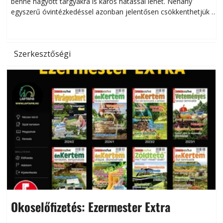
benne hagyott tárgyakra is káros hatással lehet. Néhány
egyszerű óvintézkedéssel azonban jelentősen csökkenthetjük a
hőség káros hatásait.
l
Szerkesztőségi
Okoselőfizetés: Ezermester Extra