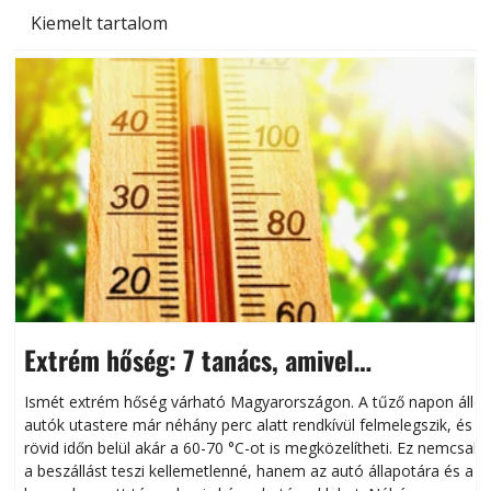
Kiemelt tartalom
Extrém hőség: 7 tanács, amivel
megóvhatjuk autónkat a nyári károktól
Ismét extrém hőség várható Magyarországon. A tűző napon álló
autók utastere már néhány perc alatt rendkívül felmelegszik, és
rövid időn belül akár a 60-70 °C-ot is megközelítheti. Ez nemcsak
n
a beszállást teszi kellemetlenné, hanem az autó állapotára és a