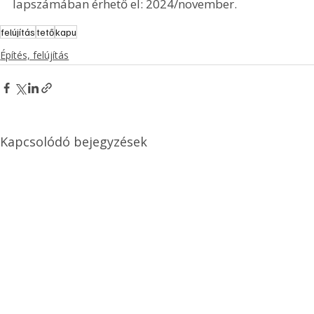
lapszámában érhető el: 2024/november.
felújítás
tető
kapu
Építés, felújítás
Kapcsolódó bejegyzések