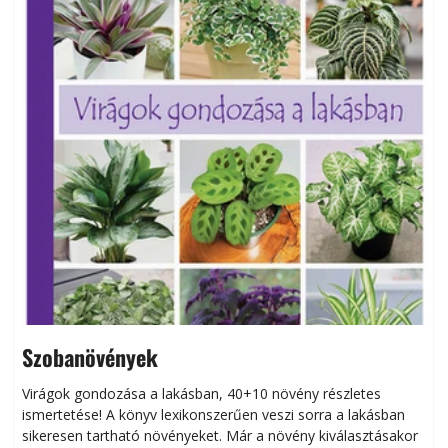
Szobanövények
Virágok gondozása a lakásban, 40+10 növény részletes
ismertetése! A könyv lexikonszerűen veszi sorra a lakásban
s
sikeresen tart­ha­tó növényeket. Már a növény kiválasztásakor
h