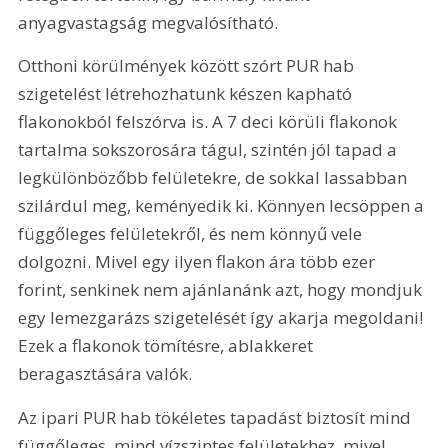
anyagvastagság megvalósítható.
Otthoni körülmények között szórt PUR hab 
szigetelést létrehozhatunk készen kapható 
flakonokból felszórva is. A 7 deci körüli flakonok 
tartalma sokszorosára tágul, szintén jól tapad a 
legkülönbözőbb felületekre, de sokkal lassabban 
szilárdul meg, keményedik ki. Könnyen lecsöppen a 
függőleges felületekről, és nem könnyű vele 
dolgozni. Mivel egy ilyen flakon ára több ezer 
forint, senkinek nem ajánlanánk azt, hogy mondjuk 
egy lemezgarázs szigetelését így akarja megoldani! 
Ezek a flakonok tömítésre, ablakkeret 
beragasztására valók.
Az ipari PUR hab tökéletes tapadást biztosít mind 
függőleges, mind vízszintes felületekhez, mivel 