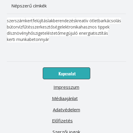
Népszerű címkék
szerszám
kert
felújítás
lakberendezés
kreatív ötlet
barkácsolás
bútor
víz
fűtés
szerkesztőség
elektronika
hasznos tippek
dísznövény
hőszigetelés
tető
megújuló energia
tisztítás
kerti munka
beton
nyár
Kapcsolat
Impresszum
Médiaajánlat
Adatvédelem
Előfizetés
Szerzői jogok