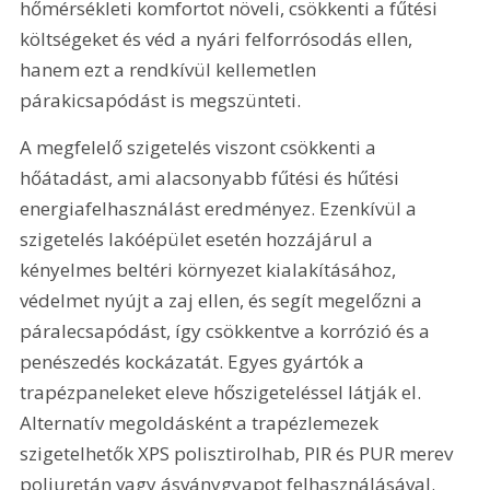
hőmérsékleti komfortot növeli, csökkenti a fűtési 
költségeket és véd a nyári felforrósodás ellen, 
hanem ezt a rendkívül kellemetlen  
párakicsapódást is megszünteti.
A megfelelő szigetelés viszont csökkenti a 
hőátadást, ami alacsonyabb fűtési és hűtési 
energiafelhasználást eredményez. Ezenkívül a 
szigetelés lakóépület esetén hozzájárul a 
kényelmes beltéri környezet kialakításához, 
védelmet nyújt a zaj ellen, és segít megelőzni a 
páralecsapódást, így csökkentve a korrózió és a 
penészedés kockázatát. Egyes gyártók a 
trapézpaneleket eleve hőszigeteléssel látják el. 
Alternatív megoldásként a trapézlemezek 
szigetelhetők XPS polisztirolhab, PIR és PUR merev 
poliuretán vagy ásványgyapot felhasználásával.