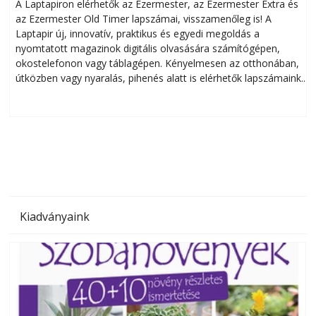
A Laptapiron elérhetők az Ezermester, az Ezermester Extra és
az Ezermester Old Timer lapszámai, visszamenőleg is! A
Laptapir új, innovatív, praktikus és egyedi megoldás a
L
nyomtatott magazinok digitális olvasására számítógépen,
okostelefonon vagy táblagépen. Kényelmesen az otthonában,
útközben vagy nyaralás, pihenés alatt is elérhetők lapszámaink.
ú
Bárhol, bármikor, akár külföldön élve vagy dolgozva is
B
olvashatók az Ezermester lapszámai. A Laptapir kényelmes
megoldás, mert: – t
Kiadványaink