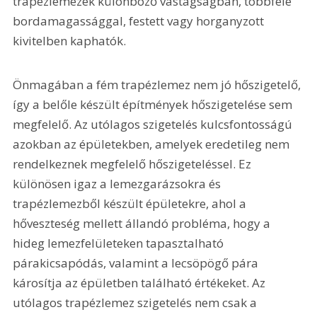
trapézlemezek különböző vastagságban, többféle 
bordamagassággal, festett vagy horganyzott 
kivitelben kaphatók.
Önmagában a fém trapézlemez nem jó hőszigetelő, 
így a belőle készült építmények hőszigetelése sem 
megfelelő. Az utólagos szigetelés kulcsfontosságú 
azokban az épületekben, amelyek eredetileg nem 
rendelkeznek megfelelő hőszigeteléssel. Ez 
különösen igaz a lemezgarázsokra és 
trapézlemezből készült épületekre, ahol a 
hőveszteség mellett állandó probléma, hogy a 
hideg lemezfelületeken tapasztalható 
párakicsapódás, valamint a lecsöpögő pára 
károsítja az épületben található értékeket. Az 
utólagos trapézlemez szigetelés nem csak a 