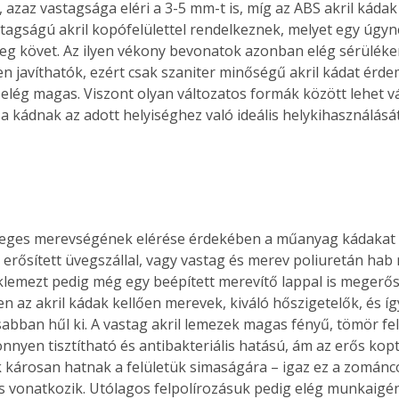
, azaz vastagsága eléri a 3-5 mm-t is, míg az ABS akril káda
tagságú akril kopófelülettel rendelkeznek, melyet egy úgyn
g követ. Az ilyen vékony bevonatok azonban elég sérüléken
n javíthatók, ezért csak szaniter minőségű akril kádat érde
 elég magas. Viszont olyan változatos formák között lehet vá
a kádnak az adott helyiséghez való ideális helykihasználását
eges merevségének elérése érdekében a műanyag kádakat kí
erősített üvegszállal, vagy vastag és merev poliuretán hab 
éklemezt pedig még egy beépített merevítő lappal is megerősí
 az akril kádak kellően merevek, kiváló hőszigetelők, és így
sabban hűl ki. A vastag akril lemezek magas fényű, tömör fel
önnyen tisztítható és antibakteriális hatású, ám az erős kop
ertben,
Gyógyító növények: a
 károsan hatnak a felületük simaságára – igaz ez a zománc
sban
természet kincsei az
s vonatkozik. Utólagos felpolírozásuk pedig elég munkaigén