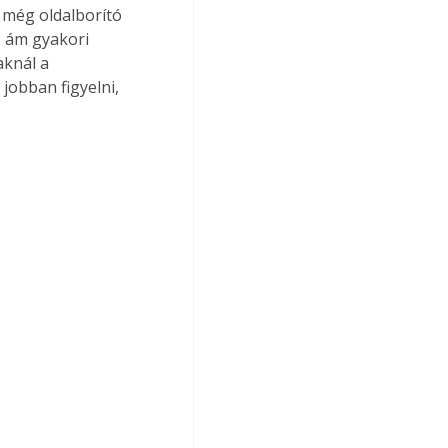
 még oldalborító 
 ám gyakori 
aknál a 
obban figyelni, 