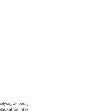
mélységük pedig 
kjukat tekintve 