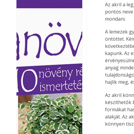
Az akril a l
Ezermester lapszámai. A
Ezermester lapszámai
pontos neve 
Laptapir kényelmes megoldás,
Laptapir kényelmes 
mondani.
mert: – t
mert: – t
A lemezek gy
öntöttet. Ké
következtébe
kapunk. Az e
érvényesülnek
anyag minden 
tulajdonságo
hajlik meg, 
Az akril kö
készíthetők 
formákat has
alakját. Az 
könnyen tiszt