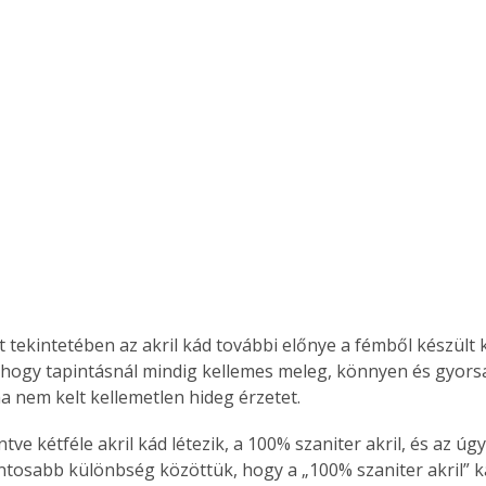
 tekintetében az akril kád további előnye a fémből készült 
hogy tapintásnál mindig kellemes meleg, könnyen és gyorsa
a nem kelt kellemetlen hideg érzetet. 
tve kétféle akril kád létezik, a 100% szaniter akril, és az ú
fontosabb különbség közöttük, hogy a „100% szaniter akril” 