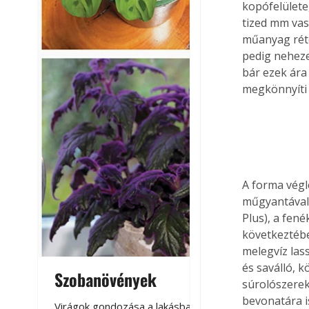
kopófelülete
tized mm vas
műanyag réte
pedig neheze
bár ezek ára
megkönnyíti 
A forma végl
műgyantával 
Plus), a fen
következtében
melegvíz las
és saválló, k
Szobanövények
Virágoskert: k
súrolószerek
teraszon, laká
bevonatára i
Virágok gondozása a lakásban,