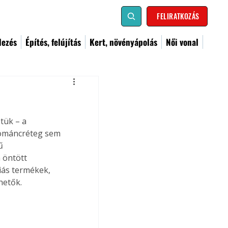
FELIRATKOZÁS
dezés
Építés, felújítás
Kert, növényápolás
Női vonal
tük – a 
zománcréteg sem 
ű 
 öntött 
ás termékek, 
hetők. 