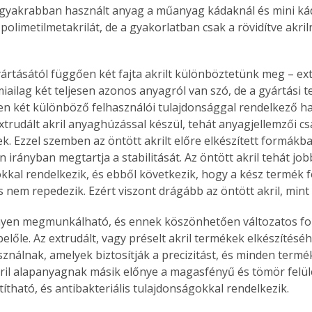
eggyakrabban használt anyag a műanyag kádaknál és mini ká
. A
polimetilmetakrilát, de a gyakorlatban csak a rövidítve akri
megoldás,
ártásától függően két fajta akrilt különböztetünk meg – ext
miailag két teljesen azonos anyagról van szó, de a gyártási t
n két különböző felhasználói tulajdonsággal rendelkező has
xtrudált akril anyaghúzással készül, tehát anyagjellemzői cs
. Ezzel szemben az öntött akrilt előre elkészített formákba 
irányban megtartja a stabilitását. Az öntött akril tehát job
kkal rendelkezik, és ebből következik, hogy a kész termék 
és nem repedezik. Ezért viszont drágább az öntött akril, min
nnyen megmunkálható, és ennek köszönhetően változatos f
belőle. Az extrudált, vagy préselt akril termékek elkészítésé
ználnak, amelyek biztosítják a precizitást, és minden termék
akril alapanyagnak másik előnye a magasfényű és tömör felül
ítható, és antibakteriális tulajdonságokkal rendelkezik.