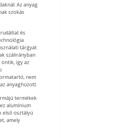
daknál. Az anyag 
lnak szokás 
rudáltat és 
echnológia 
ználati tárgyat 
ak szálirányban 
öntik, így az 
b 
formatartó, nem 
t az anyaghúzott.
ormájú termékek 
hez alumínium 
 első osztályú 
et, amely 