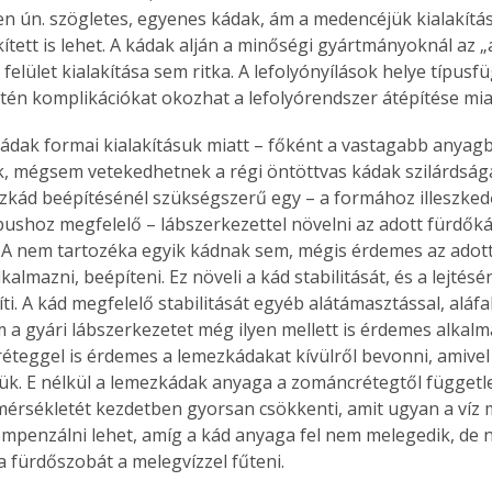
 ún. szögletes, egyenes kádak, ám a medencéjük kialakítás
ített is lehet. A kádak alján a minőségi gyártmányoknál az „a
felület kialakítása sem ritka. A lefolyónyílások helye típusf
tén komplikációkat okozhat a lefolyórendszer átépítése mia
ádak formai kialakításuk miatt – főként a vastagabb anyagb
, mégsem vetekedhetnek a régi öntöttvas kádak szilárdságáv
kád beépítésénél szükségszerű egy – a formához illeszke
ípushoz megfelelő – lábszerkezettel növelni az adott fürdőkád
. A nem tartozéka egyik kádnak sem, mégis érdemes az adott
kalmazni, beépíteni. Ez növeli a kád stabilitását, és a lejtésé
i. A kád megfelelő stabilitását egyéb alátámasztással, aláfala
m a gyári lábszerkezetet még ilyen mellett is érdemes alkalm
réteggel is érdemes a lemezkádakat kívülről bevonni, amivel
k. E nélkül a lemezkádak anyaga a zománcrétegtől független
érsékletét kezdetben gyorsan csökkenti, amit ugyan a víz
mpenzálni lehet, amíg a kád anyaga fel nem melegedik, de 
 fürdőszobát a melegvízzel fűteni.