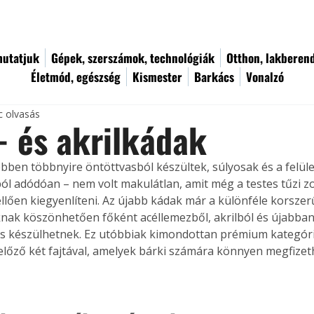
utatjuk
Gépek, szerszámok, technológiák
Otthon, lakberen
Életmód, egészség
Kismester
Barkács
Vonalzó
c olvasás
 és akrilkádak
bben többnyire öntöttvasból készültek, súlyosak és a felüle
ól adódóan – nem volt makulátlan, amit még a testes tűzi 
ellően kiegyenlíteni. Az újabb kádak már a különféle korszer
nak köszönhetően főként acéllemezből, akrilból és újabban
s készülhetnek. Ez utóbbiak kimondottan prémium kategóri
lőző két fajtával, amelyek bárki számára könnyen megfizet