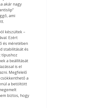
a akár nagy 
ntislip” 
üggő, ami 
tt.
ól készültek – 
al. Ezért 
dő és méretében 
 stabilitását és 
 típushoz 
nek a beállítását 
zással is el 
azni. Megfelelő 
 csökkenthető a 
ül a betöltött 
 megemelt 
nem biztos, hogy 