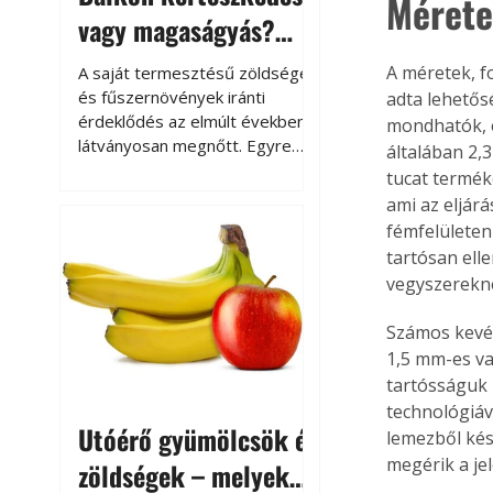
Mérete
vagy magaságyás?
Helytakarékos
A méretek, f
A saját termesztésű zöldségek
kertészkedés
és fűszernövények iránti
adta lehetős
érdeklődés az elmúlt években
mondhatók, e
látványosan megnőtt. Egyre
általában 2,
többen szeretnék tudni, honnan
tucat termék
származik az élelmiszer az
ami az eljár
asztalukra, miközben a
fémfelületen
kertészkedés sokak számára
tartósan ell
kikapcsolódást és feltöltődést
vegyszereknek
is jelent.
Számos kevé
1,5 mm-es va
tartósságuk 
technológiáv
Utóérő gyümölcsök és
lemezből kés
megérik a je
zöldségek – melyek