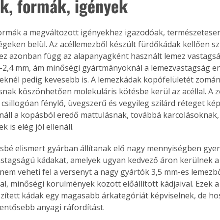
k, formák, igények
ormák a megváltozott igényekhez igazodóak, természetesen
égeken belül. Az acéllemezből készült fürdőkádak kellően sz
z azonban függ az alapanyagként használt lemez vastagság
3-2,4 mm, ám minőségi gyártmányoknál a lemezvastagság enn
eknél pedig kevesebb is. A lemezkádak kopófelületét zománcr
ásnak köszönhetően molekuláris kötésbe kerül az acéllal. A
 csillogóan fénylő, üvegszerű és vegyileg szilárd réteget ké
enáll a kopásból eredő mattulásnak, továbbá karcolásoknak, 
 is elég jól ellenáll.
sbé elismert gyárban állítanak elő nagy mennyiségben gye
stagságú kádakat, amelyek ugyan kedvező áron kerülnek a 
nem veheti fel a versenyt a nagy gyártók 3,5 mm-es lemezbő
al, minőségi körülmények között előállított kádjaival. Ezek 
zített kádak egy magasabb árkategóriát képviselnek, de ho
lentősebb anyagi ráfordítást.