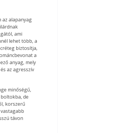
 az alapanyag 
ilárdnak 
ától, ami 
él lehet több, a 
éteg biztosítja, 
 zománcbevonat a 
pező anyag, mely 
és az agresszív 
nge minőségű, 
boltokba, de 
l, korszerű 
a vastagabb 
sszú távon 