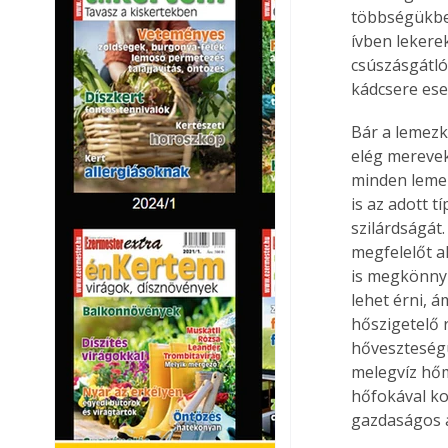
többségükben
ívben lekerek
csúszásgátló 
kádcsere ese
Bár a lemezk
elég merevek
minden lemez
is az adott t
szilárdságát
megfelelőt al
is megkönnyít
lehet érni, á
hőszigetelő 
hőveszteségü
melegvíz hőm
hőfokával ko
gazdaságos a