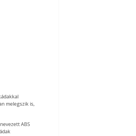
kádakkal 
n melegszik is, 
gynevezett ABS 
kádak 