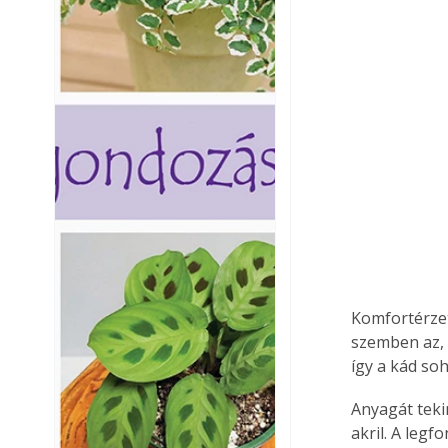
Komfortérzet
szemben az, 
így a kád soh
Anyagát tekin
akril. A leg