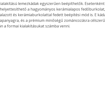
ialakítású lemezkádak egyszerűen beépíthetők. Esetenként
 helyettesíthető a hagyományos kerámialapos fedőburkolat,
alazott és kerámiaburkolattal fedett beépítési mód is. E kád
apanyagra, és a prémium minőségű zománcozásra célszerű j
Együtt jobban megéri!
án a formai kialakításukat számba venni.
Bővebb információ itt!
k az
Együtt jobban megéri! A
mester
könyvek tetszőleges
er Old
párosítással kedvezményes
áron, 0 Ft postaköltséggel
ptapir új,
megrendelhetők!
és egyedi
tt
lvasására
elefonon
nyelmesen
ben vagy
t is
. Bárhol,
ön élve
ashatók az