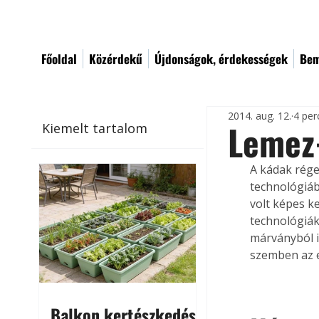
Főoldal
Közérdekű
Újdonságok, érdekességek
Bem
2014. aug. 12.
4 per
Lemez-
Kiemelt tartalom
A kádak rége
technológiáb
volt képes k
technológiák
márványból i
szemben az e
Balkon kertészkedés