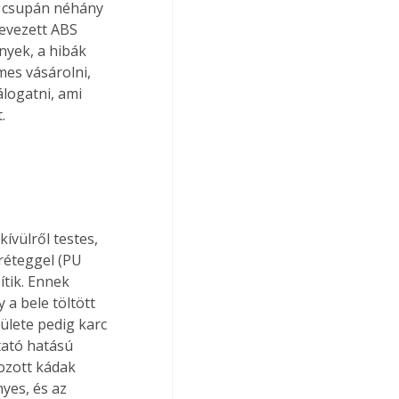
k csupán néhány 
evezett ABS 
yek, a hibák 
mes vásárolni, 
logatni, ami 
.
vülről testes, 
réteggel (PU 
tik. Ennek 
 a bele töltött 
ülete pedig karc 
tató hatású 
ozott kádak 
yes, és az 