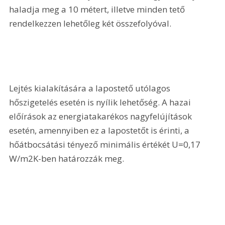
haladja meg a 10 métert, illetve minden tető 
rendelkezzen lehetőleg két összefolyóval.
Lejtés kialakítására a lapostető utólagos 
hőszigetelés esetén is nyílik lehetőség. A hazai 
előírások az energiatakarékos nagyfelújítások 
esetén, amennyiben ez a lapostetőt is érinti, a 
hőátbocsátási tényező minimális értékét U=0,17 
W/m2K-ben határozzák meg.