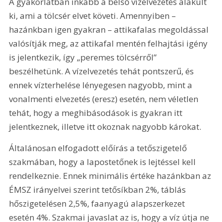
A gyakorlatban inkább a belső vízelvezetés alakult 
ki, ami a tölcsér elvet követi. Amennyiben – 
hazánkban igen gyakran – attikafalas megoldással 
valósítják meg, az attikafal mentén felhajtási igény 
is jelentkezik, így „peremes tölcsérről” 
beszélhetünk. A vízelvezetés tehát pontszerű, és 
ennek vízterhelése lényegesen nagyobb, mint a 
vonalmenti elvezetés (eresz) esetén, nem véletlen 
tehát, hogy a meghibásodások is gyakran itt 
jelentkeznek, illetve itt okoznak nagyobb károkat.
Általánosan elfogadott előírás a tetőszigetelő 
szakmában, hogy a lapostetőnek is lejtéssel kell 
rendelkeznie. Ennek minimális értéke hazánkban az 
ÉMSZ irányelvei szerint tetősíkban 2%, táblás 
hőszigetelésen 2,5%, faanyagú alapszerkezet 
esetén 4%. Szakmai javaslat az is, hogy a víz útja ne 