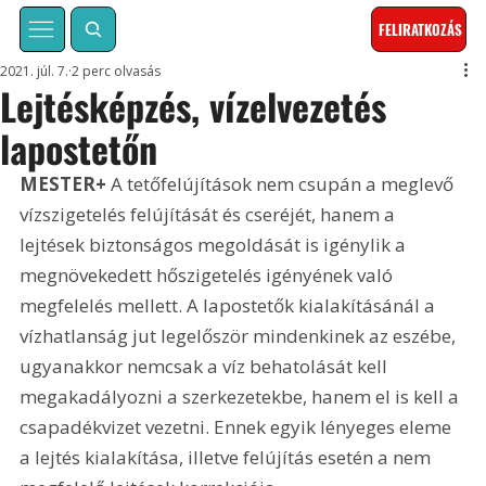
FELIRATKOZÁS
2021. júl. 7.
2 perc olvasás
Lejtésképzés, vízelvezetés
lapostetőn
MESTER+
 A tetőfelújítások nem csupán a meglevő 
vízszigetelés felújítását és cseréjét, hanem a 
lejtések biztonságos megoldását is igénylik a 
megnövekedett hőszigetelés igényének való 
megfelelés mellett. A lapostetők kialakításánál a 
vízhatlanság jut legelőször mindenkinek az eszébe, 
ugyanakkor nemcsak a víz behatolását kell 
megakadályozni a szerkezetekbe, hanem el is kell a 
csapadékvizet vezetni. Ennek egyik lényeges eleme 
a lejtés kialakítása, illetve felújítás esetén a nem 