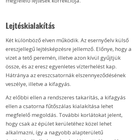
megfelelő lejtések korrekciója.
Lejtéskialakítás
Két különböző elven működik. Az esernyőelv külső 
ereszjellegű lejtésképzésre jellemző. Előnye, hogy a 
vizet a tető peremén, illetve azon kívül gyűjtjük 
össze, és az eresz egyenletes vízterhelést kap. 
Hátránya az ereszcsatornák elszennyeződésének 
veszélye, illetve a kifagyás.
Az előbbi ellen a rendszeres takarítás, a kifagyás 
ellen a csatorna fűtőszálas kialakítása lehet 
megfelelő megoldás. További korlátokat jelent, 
hogy csak az épület kerületéhez közel lehet 
alkalmazni, így a nagyobb alapterületű 