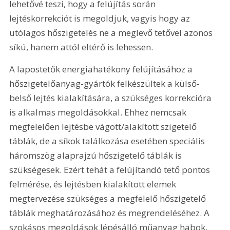
lehetővé teszi, hogy a felújítás során 
lejtéskorrekciót is megoldjuk, vagyis hogy az 
utólagos hőszigetelés ne a meglevő tetővel azonos 
síkú, hanem attól eltérő is lehessen.
A lapostetők energiahatékony felújításához a 
hőszigetelőanyag-gyártók felkészültek a külső-
belső lejtés kialakítására, a szükséges korrekcióra 
is alkalmas megoldásokkal. Ehhez nemcsak 
megfelelően lejtésbe vágott/alakított szigetelő 
táblák, de a síkok találkozása esetében speciális 
háromszög alaprajzú hőszigetelő táblák is 
szükségesek. Ezért tehát a felújítandó tető pontos 
felmérése, és lejtésben kialakított elemek 
megtervezése szükséges a megfelelő hőszigetelő 
táblák meghatározásához és megrendeléséhez. A 
szokásos megoldások lépésálló műanyag habok, 