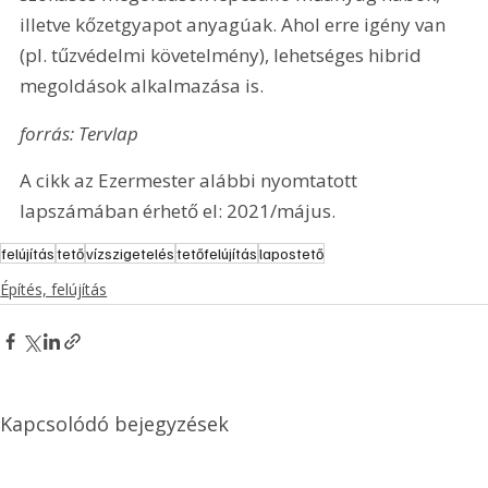
illetve kőzetgyapot anyagúak. Ahol erre igény van 
(pl. tűzvédelmi követelmény), lehetséges hibrid 
megoldások alkalmazása is.
forrás: Tervlap
A cikk az Ezermester alábbi nyomtatott 
lapszámában érhető el: 2021/május.
felújítás
tető
vízszigetelés
tetőfelújítás
lapostető
Építés, felújítás
Kapcsolódó bejegyzések