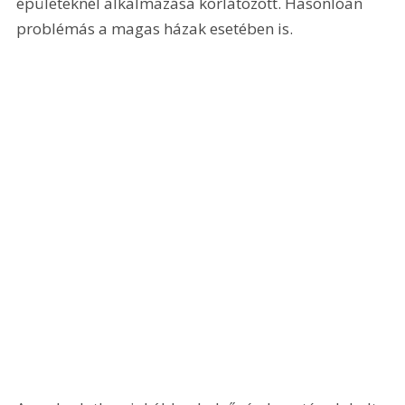
épületeknél alkalmazása korlátozott. Hasonlóan 
problémás a magas házak esetében is.