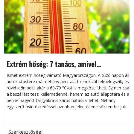
Extrém hőség: 7 tanács, amivel
megóvhatjuk autónkat a nyári károktól
Ismét extrém hőség várható Magyarországon. A tűző napon álló
autók utastere már néhány perc alatt rendkívül felmelegszik, és
rövid időn belül akár a 60-70 °C-ot is megközelítheti. Ez nemcsak
n
a beszállást teszi kellemetlenné, hanem az autó állapotára és a
benne hagyott tárgyakra is káros hatással lehet. Néhány
egyszerű óvintézkedéssel azonban jelentősen csökkenthetjük a
hőség káros hatásait.
l
Szerkesztőségi