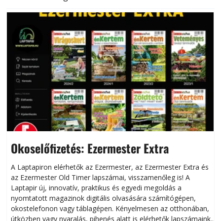
Okoselőfizetés: Ezermester Extra
A Laptapiron elérhetők az Ezermester, az Ezermester Extra és
az Ezermester Old Timer lapszámai, visszamenőleg is! A
Laptapir új, innovatív, praktikus és egyedi megoldás a
L
nyomtatott magazinok digitális olvasására számítógépen,
okostelefonon vagy táblagépen. Kényelmesen az otthonában,
útközben vagy nyaralás, pihenés alatt is elérhetők lapszámaink.
ú