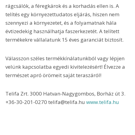
rágcsálók, a féregkárok és a korhadás ellen is. A 
telítés egy környezettudatos eljárás, hiszen nem 
szennyezi a környezetet, és a folyamatnak hála 
évtizedekig használhatja faszerkezetét. A telített 
termékekre vállalatunk 15 éves garanciát biztosít.
Válasszon széles termékkínálatunkból vagy lépjen 
velünk kapcsolatba egyedi kivitelezésért! Élvezze a 
természet apró örömeit saját teraszáról!
Telifa Zrt. 3000 Hatvan-Nagygombos, Borház út 3. 
+36-30-201-0270 telifa@telifa.hu 
www.telifa.hu