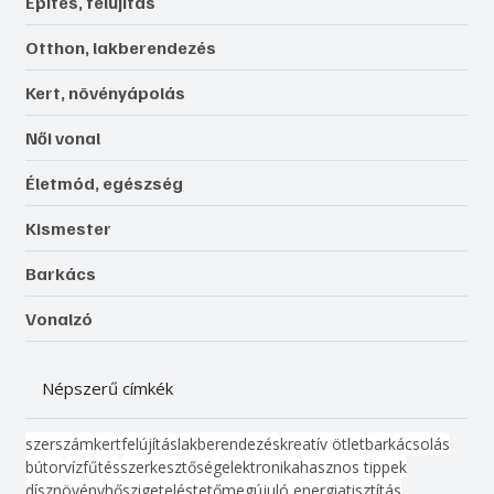
Építés, felújítás
Otthon, lakberendezés
Kert, növényápolás
Női vonal
Életmód, egészség
Kismester
Barkács
Vonalzó
Népszerű címkék
szerszám
kert
felújítás
lakberendezés
kreatív ötlet
barkácsolás
bútor
víz
fűtés
szerkesztőség
elektronika
hasznos tippek
dísznövény
hőszigetelés
tető
megújuló energia
tisztítás