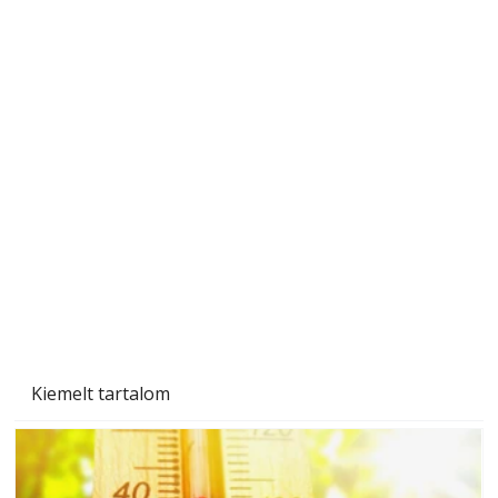
Tiszta homlokzat éveken át
Kiemelt tartalom