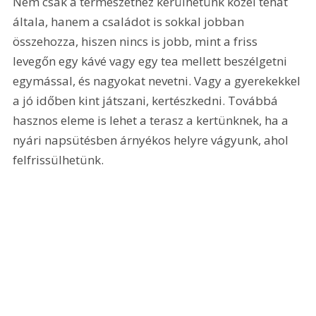
Nem csak a természethez kerülhetünk közel tehát 
általa, hanem a családot is sokkal jobban 
összehozza, hiszen nincs is jobb, mint a friss 
levegőn egy kávé vagy egy tea mellett beszélgetni 
egymással, és nagyokat nevetni. Vagy a gyerekekkel 
a jó időben kint játszani, kertészkedni. Továbbá 
hasznos eleme is lehet a terasz a kertünknek, ha a 
nyári napsütésben árnyékos helyre vágyunk, ahol 
felfrissülhetünk.