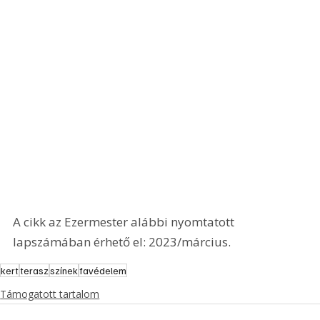
A cikk az Ezermester alábbi nyomtatott 
lapszámában érhető el: 2023/március.
kert
terasz
színek
favédelem
Támogatott tartalom