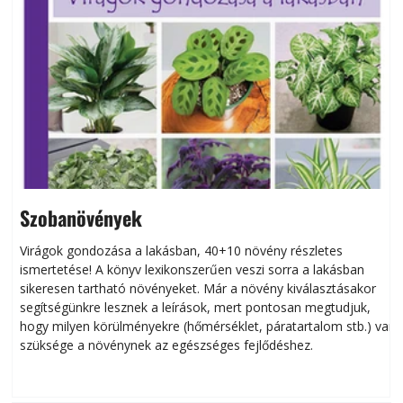
Szobanövények
Virágok gondozása a lakásban, 40+10 növény részletes
ismertetése! A könyv lexikonszerűen veszi sorra a lakásban
s
sikeresen tart­ha­tó növényeket. Már a növény kiválasztásakor
h
segítségünkre lesznek a leírások, mert pontosan megtudjuk,
k
hogy milyen körülményekre (hőmérséklet, páratartalom stb.) van
szüksége a növénynek az egészséges fejlődéshez.
t