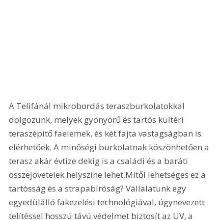
A Telifánál mikrobordás teraszburkolatokkal 
dolgozunk, melyek gyönyörű és tartós kültéri 
teraszépítő faelemek, és két fajta vastagságban is 
elérhetőek. A minőségi burkolatnak köszönhetően a 
terasz akár évtize dekig is a családi és a baráti 
összejövetelek helyszíne lehet.Mitől lehetséges ez a 
tartósság és a strapabíróság? Vállalatunk egy 
egyedülálló fakezelési technológiával, úgynevezett 
telítéssel hosszú távú védelmet biztosít az UV, a 