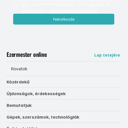
Igen, szeretnék feliratkozni, és elfogadom az 
adatkezelést. 
Adatvédelmi tájékoztató
Feliratkozás
Ezermester online
Lap tetejére
Rovatok
Közérdekű
Újdonságok, érdekességek
Bemutatjuk
Gépek, szerszámok, technológiák