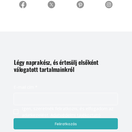
Légy naprakész, és értesülj elsőként
válogatott tartalmainkról
E-mail cím
*
Igen, szeretnék feliratkozni, és elfogadom az 
adatkezelést. 
Adatvédelmi tájékoztató
Feliratkozás