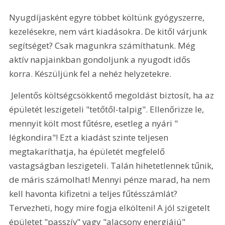
Nyugdíjasként egyre többet költünk gyógyszerre, 
kezelésekre, nem várt kiadásokra. De kitől várjunk 
segítséget? Csak magunkra számíthatunk. Még 
aktív napjainkban gondoljunk a nyugodt idős 
korra. Készüljünk fel a nehéz helyzetekre.
 Jelentős költségcsökkentő megoldást biztosít, ha az 
épületét leszigeteli "tetőtől-talpig". Ellenőrizze le, 
mennyit költ most fűtésre, esetleg a nyári " 
légkondira"! Ezt a kiadást szinte teljesen 
megtakaríthatja, ha épületét megfelelő 
vastagságban leszigeteli. Talán hihetetlennek tűnik, 
de máris számolhat! Mennyi pénze marad, ha nem 
kell havonta kifizetni a teljes fűtésszámlát? 
Tervezheti, hogy mire fogja elkölteni! A jól szigetelt 
épületet "passzív" vagy "alacsony energiájú" 