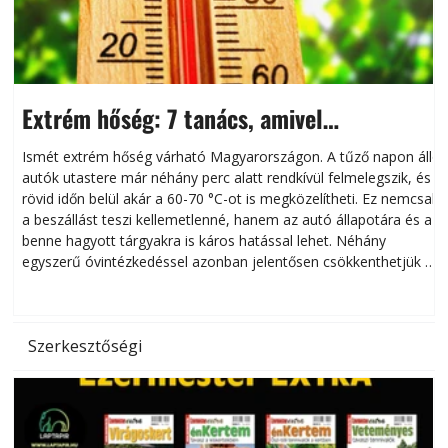
Extrém hőség: 7 tanács, amivel
megóvhatjuk autónkat a nyári károktól
Ismét extrém hőség várható Magyarországon. A tűző napon álló
autók utastere már néhány perc alatt rendkívül felmelegszik, és
rövid időn belül akár a 60-70 °C-ot is megközelítheti. Ez nemcsak
n
a beszállást teszi kellemetlenné, hanem az autó állapotára és a
benne hagyott tárgyakra is káros hatással lehet. Néhány
egyszerű óvintézkedéssel azonban jelentősen csökkenthetjük a
hőség káros hatásait.
l
Szerkesztőségi