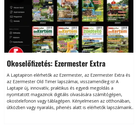
Okoselőfizetés: Ezermester Extra
A Laptapiron elérhetők az Ezermester, az Ezermester Extra és
az Ezermester Old Timer lapszámai, visszamenőleg is! A
Laptapir új, innovatív, praktikus és egyedi megoldás a
L
nyomtatott magazinok digitális olvasására számítógépen,
okostelefonon vagy táblagépen. Kényelmesen az otthonában,
útközben vagy nyaralás, pihenés alatt is elérhetők lapszámaink.
ú
Bárhol, bármikor, akár külföldön élve vagy dolgozva is
B
olvashatók az Ezermester lapszámai. A Laptapir kényelmes
megoldás, mert: – t