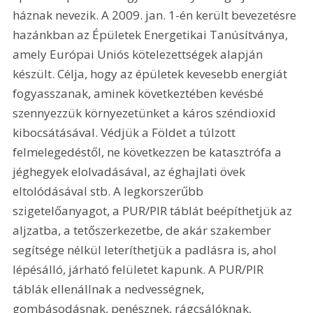
háznak nevezik. A 2009. jan. 1-én került bevezetésre 
hazánkban az Épületek Energetikai Tanúsítványa, 
amely Európai Uniós kötelezettségek alapján 
készült. Célja, hogy az épületek kevesebb energiát 
fogyasszanak, aminek következtében kevésbé 
szennyezzük környezetünket a káros széndioxid 
kibocsátásával. Védjük a Földet a túlzott 
felmelegedéstől, ne következzen be katasztrófa a 
jéghegyek elolvadásával, az éghajlati övek 
eltolódásával stb. A legkorszerűbb 
szigetelőanyagot, a PUR/PIR táblát beépíthetjük az 
aljzatba, a tetőszerkezetbe, de akár szakember 
segítsége nélkül leteríthetjük a padlásra is, ahol 
lépésálló, járható felületet kapunk. A PUR/PIR 
táblák ellenállnak a nedvességnek, 
gombásodásnak, penésznek, rágcsálóknak, 