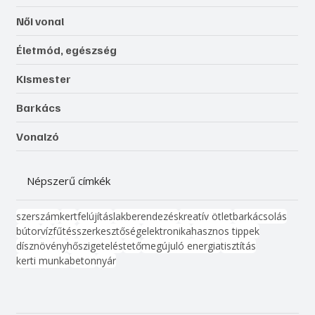
Női vonal
Életmód, egészség
Kismester
Barkács
Vonalzó
Népszerű címkék
szerszám
kert
felújítás
lakberendezés
kreatív ötlet
barkácsolás
bútor
víz
fűtés
szerkesztőség
elektronika
hasznos tippek
dísznövény
hőszigetelés
tető
megújuló energia
tisztítás
kerti munka
beton
nyár