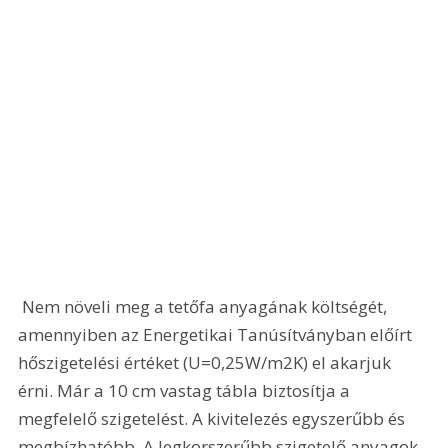
 Nem növeli meg a tetőfa anyagának költségét, 
amennyiben az Energetikai Tanúsítványban előírt 
hőszigetelési értéket (U=0,25W/m2K) el akarjuk 
érni. Már a 10 cm vastag tábla biztosítja a 
megfelelő szigetelést. A kivitelezés egyszerűbb és 
megbízhatóbb. A legkorszerűbb szigetelő anyagok 