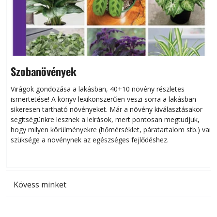
Szobanövények
Virágok gondozása a lakásban, 40+10 növény részletes
ismertetése! A könyv lexikonszerűen veszi sorra a lakásban
s
sikeresen tart­ha­tó növényeket. Már a növény kiválasztásakor
h
segítségünkre lesznek a leírások, mert pontosan megtudjuk,
k
hogy milyen körülményekre (hőmérséklet, páratartalom stb.) van
szüksége a növénynek az egészséges fejlődéshez.
t
Kövess minket