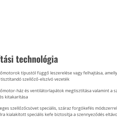
Együtt jobban megéri!
Bővebb információ itt!
k az
Együtt jobban megéri! A
mester
könyvek tetszőleges
er Old
párosítással kedvezményes
áron, 0 Ft postaköltséggel
ítási technológia
ptapir új,
megrendelhetők!
és egyedi
tt
zőmotorok típustól függő leszerelése vagy felhajtása, amell
lvasására
 tisztítandó szellőző-elszívó vezeték
elefonon
nyelmesen
zőmotor-ház és ventilátorlapátok megtisztítása valamint a 
ben vagy
és kitakarítása
t is
. Bárhol,
eges szellőzőcsövet speciális, száraz forgókefés módszerrel t
ön élve
lra kialakított speciális kefe biztosítja a szennyeződés eltávo
ashatók az