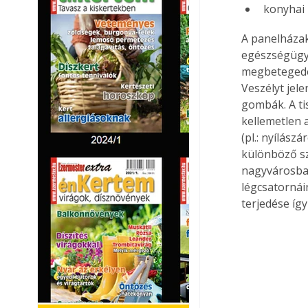
konyhai 
A panelházak
egészségügyi
megbetegedés
Veszélyt jel
gombák. A ti
kellemetlen 
(pl.: nyílás
különböző sz
nagyvárosban
légcsatornái
terjedése így