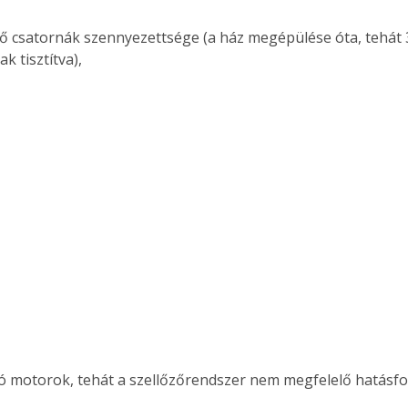
ző csatornák szennyezettsége (a ház megépülése óta, tehát 
k tisztítva),
vó motorok, tehát a szellőzőrendszer nem megfelelő hatás