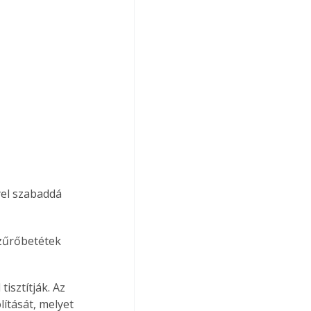
yel szabaddá 
szűrőbetétek 
isztítják. Az 
lítását, melyet 