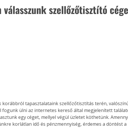
 válasszunk szellőzőtisztító cég
 korábbról tapasztalataink szellőzőtisztítás terén, valószín
 fogunk ülni az internetes kereső által megjelenített találato
lasztunk egy céget, mellyel végül üzletet köthetünk. Amenny
nkre korlátlan idő és pénzmennyiség, érdemes a döntést a 