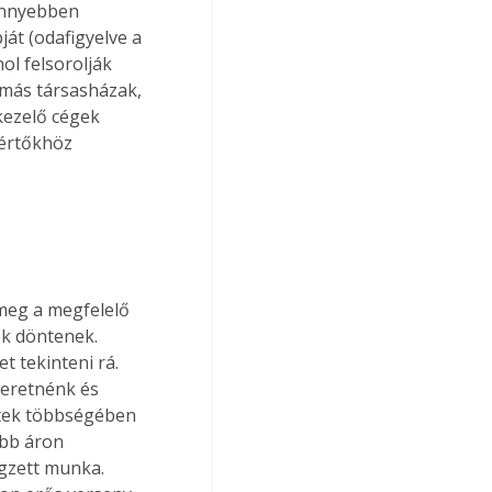
önnyebben 
ját (odafigyelve a 
ol felsorolják 
 más társasházak, 
kezelő cégek 
kértőkhöz 
 meg a megfelelő 
ek döntenek. 
 tekinteni rá. 
zeretnénk és 
etek többségében 
bb áron 
gzett munka. 