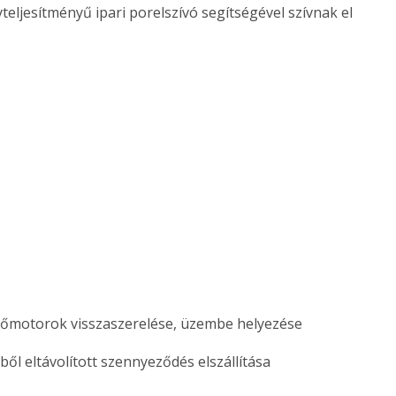
teljesítményű ipari porelszívó segítségével szívnak el
. A
megoldás,
zőmotorok visszaszerelése, üzembe helyezése
ből eltávolított szennyeződés elszállítása