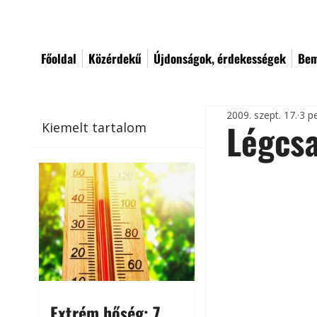
Főoldal
Közérdekű
Újdonságok, érdekességek
Bem
2009. szept. 17.
3 p
Légcs
Kiemelt tartalom
Extrém hőség: 7