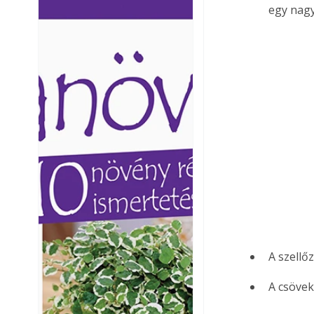
egy nagy
Ezermester lapszámai. A
Ezermester lapszámai
Laptapir kényelmes megoldás,
Laptapir kényelmes 
mert: – t
mert: – t
A szellő
A csövek