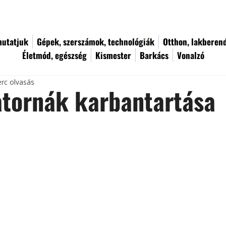
utatjuk
Gépek, szerszámok, technológiák
Otthon, lakberen
Életmód, egészség
Kismester
Barkács
Vonalzó
erc olvasás
atornák karbantartása