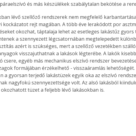
páraelszívó és más készülékek szabálytalan bekötése a ren
ban lévő szellőző rendszerek nem megfelelő karbantartás
 kockázatot rejt magában. A több éve lerakódott por asztmá
eket okozhat, táptalaja lehet az esetleges lakástűz gyors 
entenek a szennyezett légcsatornában megtelepedett külön
sztítás azért is szükséges, mert a szellőző vezetékben száll
anyagok visszajuthatnak a lakások légterébe. A lakók kisebb 
záró csere, egyéb más mechanikus elszívó rendszer bevezetése
agok formájában érzékelhető - visszaáramlás lehetőségét.
 a gyorsan terjedő lakástüzek egyik oka az elszívó rendsz
nak nagyfokú szennyezettsége volt. Az alsó lakásból kiinduló
 okozhatott tüzet a feljebb lévő lakásokban is.