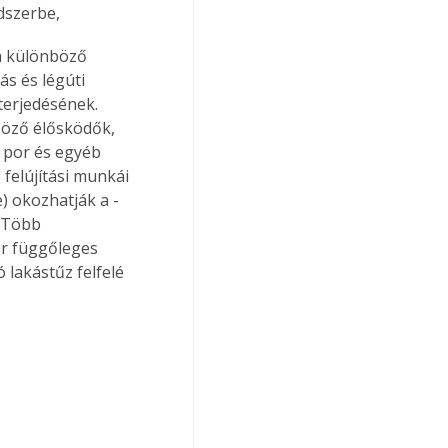
dszerbe, 
a különböző 
s és légúti 
terjedésének. 
böző élősködők, 
ó por és egyéb 
felújítási munkái 
) okozhatják a - 
 Több 
er függőleges 
 lakástűz felfelé 