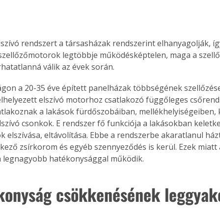
lszívó rendszert a társasházak rendszerint elhanyagolják, íg
 szellőzőmotorok legtöbbje működésképtelen, maga a szellő
rhatatlanná válik az évek során.
on a 20-35 éve épített panelházak többségének szellőzése,
elhelyezett elszívó motorhoz csatlakozó függőleges csőrend
tlakoznak a lakások fürdőszobáiban, mellékhelyiségeiben,
elszívó csonkok. E rendszer fő funkciója a lakásokban keletk
ok elszívása, eltávolítása. Ebbe a rendszerbe akaratlanul házt
kező zsírkorom és egyéb szennyeződés is kerül. Ezek miatt a
a legnagyobb hatékonysággal működik.
konyság csökkenésének leggyak