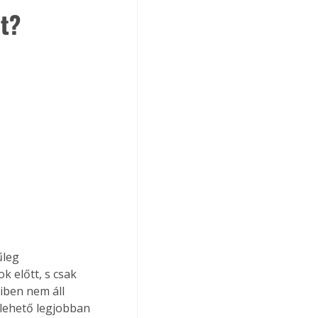
et?
űleg 
k előtt, s csak 
iben nem áll 
lehető legjobban 