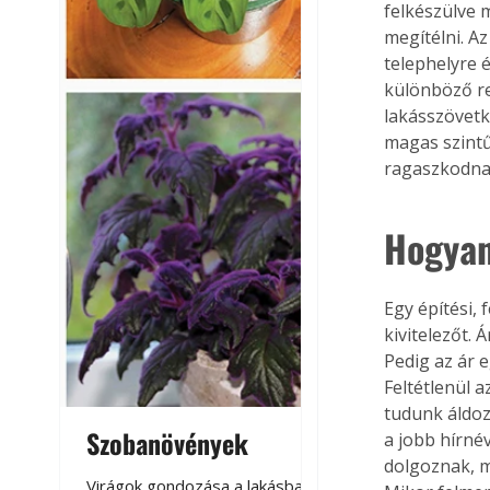
felkészülve 
megítélni. Az
telephelyre é
különböző re
lakásszövetk
magas szintű
ragaszkodnak
Hogyan
Egy építési,
kivitelezőt.
Pedig az ár 
Feltétlenül 
tudunk áldoz
Szobanövények
Virágoskert: k
a jobb hírné
dolgoznak, m
teraszon, laká
Virágok gondozása a lakásban,