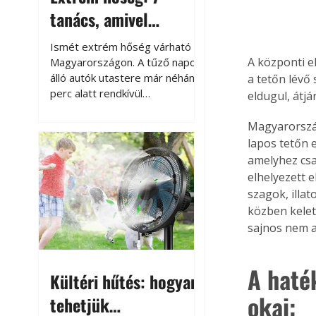
tanács, amivel
megóvhatjuk
Ismét extrém hőség várható
autónkat a nyári
A központi e
Magyarországon. A tűző napon
álló autók utastere már néhány
a tetőn lévő
károktól
perc alatt rendkívül
eldugul, átjá
felmelegszik, és rövid időn belül
akár a 60-70 °C-ot is
Magyarország
megközelítheti. Ez nemcsak a
lapos tetőn 
beszállást teszi kellemetlenné,
amelyhez csa
hanem az autó állapotára és a
elhelyezett 
benne hagyott tárgyakra is
szagok, illat
káros hatással lehet. Néhány
közben kelet
egyszerű óvintézkedéssel
sajnos nem 
azonban jelentősen
csökkenthetjük a hőség káros
hatásait.
A haté
Kültéri hűtés: hogyan
okai:
tehetjük