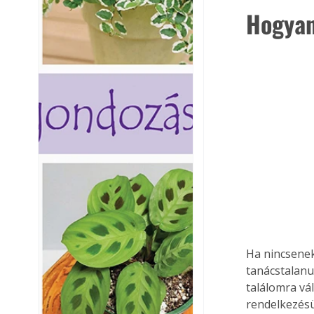
Hogyan
Ha nincsenek
tanácstalanul
találomra vá
rendelkezésü