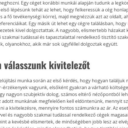
meghozni. Egy céget korábbi munkái alapján tudunk a legk
 első lépésünk tehát az lehet, hogy felkeressük a cég honlap
s a fő tevékenységi körre), majd megnézzük azt az oldalt, ah
ferenciáikat. Egy másik út lehet egy cégre találásban, hogy
ezetek kivel dolgoztattak. A nagyobb, elismertebb házakat 
 szakmai tudással és tapasztalattal rendelkező tisztító sza
, olyanokhoz, akik már sok ügyféllel dolgoztak együtt.
 válasszunk kivitelezőt
 felújítási munka során az első kérdés, hogy hogyan találjuk
 Ár-érzékenyek vagyunk, elsőként gyakran a várható költség
egy nagyon szubjektív dolog, számos eltérő nézőpontból lehet
az adott munkának megfelelően kell eldöntenünk, mennyit s
ni a kivitelezésre, mennyire fontos számunkra az ár. Az es
ertben,
Gyógyító növények: a
vvel és nagyobb szakmai tudással rendelkező cégek magasa
int a kevésbé elismertek, de minőségében jobb lesz az elvé
sban
természet kincsei az